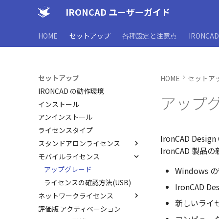
IRONCAD ユーザーガイド
HOME
セットアップ
各種設定と注意点
IRONCA
セットアップ
HOME
セットア
IRONCAD の動作環境
アップグ
インストール
アンインストール
ライセンスタイプ
IronCAD Des
スタンドアロンライセンス
IronCAD 
モバイルライセンス
アクティベーション
PC移行
アップグレード
Window
ライセンスの確認方法(スタン
ライセンスの確認方法(USB)
IronCAD D
ドアロン)
ネットワークライセンス
新しいライ
評価版 アクティベーション
管理ツールのタイプ