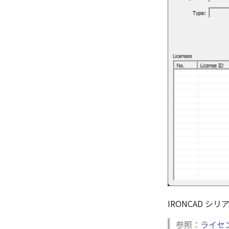
IRONCAD シ
参照：
ライセン