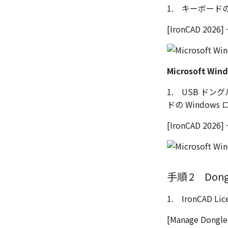
1. キーボードの
[IronCAD 202
Microsoft Wi
1. USB ド
ドの Windo
[IronCAD 202
手順 2 Dong
1. IronCAD 
[Manage Don