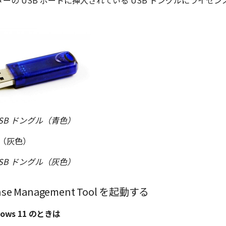
ーの USB ポートに挿入されている USB ドングルにライセ
SB ドングル（青色）
SB ドングル（灰色）
nse Management Tool を起動する
ndows 11 のときは