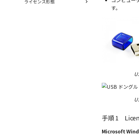
コンピュータ
ライセンス形態
USBタイプ
す。
ソフトウェアタイプ
購入ライセンス
NLMインストール
TERMライセンス
NLM起動
NLMインストール
NLM再起動
ライセンス申請
クライアント設定
クライアントの設定
アップグレード
ライセンスの切り離し
ライセンスの確認方法(ネッ
トワーク)
U
U
手順 1 Lice
Microsoft Wi