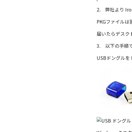
2. 弊社より I
PKGファイル
届いたらデスク
3. 以下の手順
USBドングルを 