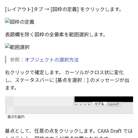
い、単位設定画面の表示
ト配置設定
ネットワークライセンス
注釈
フォルダー
レイヤーのフリーズ/解除
かしい
[レイアウト]タブ → [図枠の定義] をクリックします。
体積の単位を密度から参
アップグレード時の注意点
ストラクチャパーツにつ
能の追加
非表示・編集の制限
データム記号スタイル
破断面
放射寸法
ノック穴記号
円弧
六角穴付ボルトをインポート
その他
データ
リンクコピーについて
隙間チェック
面間フィレット
スプライン
回転
留め継ぎを追加
補助図
連続寸法
雲マーク
寸法作成時にスタイルを
評価版 アクティベーション
スケッチ
板金 - 板金
その他の表示不具合
複数選択時にカタログに
管理者として実行
アクティブに設定
溶接記号の JIS 規格更新
測定ツール
断面記号スタイル
トリミング
3 点角度寸法
図面注記
ポリライン
アセンブリ
スナップ – スナップとグ
パターン（配列）につい
再生成
凝固
らせん
閉じた角を追加
詳細図
寸法レイアウトの変更
回転
登録
PDF 出力時の画像の表示
ライセンス形態
シートの選択
板金 – ストック
ド
表題欄を除く図枠の全要素を範囲選択します。
CAXA 部品表の順番が変わ
内部リンク
寸法許容差の位置設定の
プロパティ
パーツ番号スタイル
相対ビュー
連続角度寸法
平行線
投影図・アイソメ図を作成
TriBallのみ移動モード
表示を再作成
縫合
サーフェス上のスプライ
ベンドノッチを作成
カスタム詳細図
公差を入れる
拡大/縮小
てしまう
3D 曲線 - 中心点の拘束
テキスト選択時にプロパ
図面の印刷
レンダリング
スナップ - 極ガイド
を表示
要素の置き換え
面の指示記号の個別設定
外部保存・挿入
部品表スタイル
図の移動
ハーフ寸法
中心線
練習問題 1
抑制[非表示]
パッチ
動的フィレット
パンチベンドを作成
全体図
寸法の破綻
オフセット
参照：
オブジェクトの選択方法
CAXA 投影が遅い場合
DWG/DXF形式にエクスポー
パフォーマンス
スナップ – オブジェクト 
キー操作でシート切り替
ト
ナップ
寸法編集時のカスタム記
2D スケッチ
表スタイル
投影図の構成要素のレイヤー
テーパ寸法
環状中心線
練習問題 2
ゴーストパーツに設定
Triballで点を挿入
ベンドを展開/ベンドの展
図のトリミング
中心マーク
ミラー
右クリックで確定します。 カーソルがクロス状に変化
Windows のシステムの確
登録
を指定
AutoCAD データ インポ
解除
し、ステータスバーに [基点を選択：] のメッセージが出
とトラブル問診票の記入
2D ドローイングブラウザ
スタイルとレイヤー
3Dインターフェース - 投
押し出し
大径円半径寸法
正多角形
シェイプを合体
自動ルート
省略図
中心線
延長
ます。
追加
画像の透明度設定
投影レイヤーの選択/変更
2Dドローイング
クイックベンド
カタログ
3Dインターフェース - 略
スピン
曲率半径寸法
点
面を IntelliShape に変換
編集
テキスト
分割/トリム
図面の一括作成の既定の
じ山
選択フィルターのデフォ
投影図を修正する
プロパティ リスト
コーナーブレーク
プレート設定
設定
2D ドローイングと CAXA
スイープ
寸法レイアウトの変更
ハッチング
ソリッドに変換
更新
引出線付きテキスト
フィレット/面取り
Draft（2D ドラフト）の違い
3Dインターフェース - 寸
線の非表示/再表示
テンプレート
ソリッド/サーフェス展開
断面位置を割合で設定
ーツを作成
ロフト
公差を入れる
塗りつぶし
グループ化
レンダリング、シェーデ
ノック穴記号
TriBall
基点として、任意の点をクリックします。CAXA Draft では
3D インターフェース - 部
曲線のプロパティ
色
グ