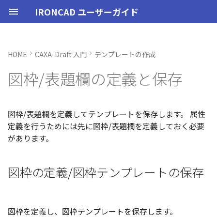
IRONCAD ユーザーガイド
HOME
CAXA-Draft 入門
テンプレートの作成
IRONCAD の動作環境
IRONCADオプション設定
起動と終了
ユーザーインターフェースと
表示操作
スタイルの作成と削除
図枠の定義/図枠テンプレー
投影図の作成
3Dとリンクあり
ブロック
寸法の種類
幾何公差
座標系の設定
図面の印刷
起動と終了
新規シーンを開く
モデリング機能の改善
トラブル発生時のお問い合わ
アクティベーション
アップグレード
管理ツールのタイプ
購入ライセンス
オプション設定を開く
オプション設定を開く
ユーザーインターフェー
IRONCAD で扱う要素
TriBallとは
アセンブリの作成と解除
概要
SmartDimension
パーツ プロパティ
外部保存
2Dシェイプ
押し出し
スピン
スイープ
ロフト
エンボス
ねじ山
カタログ
インポート
配置拘束
サーフェスを作成
直線
トリム
3D曲線に寸法を指定
3D 曲線を編集
面を移動
展開/展開解除
スポイトへ抽出
配管コマンド
ハッチング
オプション設定
ユーザーインターフェー
図枠テンプレートの保存
投影図の作成
部品表テンプレートの保
寸法の種類
ポリライン
スタイルとレイヤー
カタログ
3D/2D を複数モニターで
スケッチ内で押し出し領
PMI のカタログ登録
異なる長さのベンドに閉
同一線上の中心線を作成
配置用の TriBall の追加
移行ツールの追加
トランスレーターの強化
一部がワイヤー表示にな
図枠/表題欄の定義と保存
各部名称
トの保存
せ方法
各部名称
各部名称
する
選択
角を追加
小さなパーツが表示され
インストール
CAXA Draft オプション設
オプション設定
シートの切り替え
テキストスタイル
投影図の追加
3Dとリンクなし
PDF読み込み
クイック寸法
面の指示記号
座標入力について
スマート印刷
設定
パーツ 1 を作成
スケッチ機能の改善
PC移行
ライセンスの確認方法(US
USBタイプ
TERMライセンス
全般
初期化、読み込み、書き
要素の選択方法
起動と解除
アセンブリ構造の変更
非表示
その他の測定ツール
アセンブリ プロパティ
挿入
作図
押し出しウィザード
スピンウィザード
スイープウィザード
ロフトウィザード
ラップエンボス
略図ねじ山
カタログセット
エクスポート
拘束関係の表示
スピン サーフェス
円
移動
3D曲線に拘束を設定
3D 曲線を作成
面を削除
ロフト
今すぐレンダリング
配管の作成例
ハッチングを編集
シート背景の設定
図枠テンプレートのカタ
投影図の追加
バルーンの作成
SmartDimension
2点、接線、垂線
スタイルの設定
カタログセット
長方形の作図機能の強化
図面の一括作成で表示構
一括保存機能がカタログ
定
インターフェースのカスタマ
表題欄の登録/表題欄テンプ
表示不具合の原因と対処
インターフェースのカス
インターフェースのカス
化
パラメーターのクイック
平行線間のフィレット作
スケッチベンドで作成し
サポート
イルに対応
パーツ/アセンブリが透け
イズ
レートの保存
法
イズ
イズ
デルを延長
いる
アンインストール
ユーザーインターフェース
寸法スタイル
補助図
既存の部品表を変換する
画像の挿入
並列寸法
溶接記号
オブジェクトの選択
ユーザーインターフェース
パーツ 2 を作成
PMI の改善
ライセンスの確認方法(ス
ソフトウェアタイプ
パーツ
パス
カタログからのドラッグ
軸ハンドル（直線移動）
アセンブリミラー
抑制[非表示]
Triball 機能で寸法作成
既定のプロパティ項目の
編集
簡単押し出し
簡単スピン
簡単スイープ
簡単ロフト
お気に入りカタログ
親に固定
スイープ サーフェス
円弧
フィレット/面取り
交差曲線
面をマッチ
スケッチベンドの作成
アニメーション
管理者として実行
断面図
3D とリンクした部品表を
引出線寸法
四角形・多角形
レイヤーの設定
アイテムの入れ替え
ポリラインの反転機能の
図枠/表題欄を定義してテンプレートを保存します。 属性
単位の設定
ンドアロン)
ロップによるモデリング
成する
外部リンクモデルを別フ
カムの断面図作成機能
自動寸法の設定を追加
定義を行うためには先に図枠/表題欄を定義しておく必要
不具合報告・修正プログラム
ルとしてミラーコピー
2D 投影時にベンド線を分
円柱や円柱穴が丸く表示
ライセンスタイプ
表示操作
溶接引出線スタイル
断面図
Excel に出力
連続寸法
引出線
オブジェクト スナップ機能
図枠テンプレート
ねじ穴を作成
板金機能の改善
アセンブリ
表示
平面ハンドル（面移動）
アセンブリフィーチャ 押
ゴーストパーツに設定
カスタムプロパティ
DWG/DXF のインポート
選択した面を押し出し
スケッチを抽出
スケッチを抽出
ガイドラインを使用した
パーツの入れ替え
メカニズムモード
ロフト サーフェス
長方形
サイズ変更
投影曲線
面をオフセット
切り抜き
テクスチャ
オプション設定の読込・
部分断面
角度寸法
円
カタログの右クリックメ
多角形の作図方法の追加
があります。
ない
オプション設定の読込・書出
SmartSnap（スマートス
出しカット
ト
Excel に出力
ー
中心マークの表示設定
ップ）機能
押し出し方向反転のショ
パーツレベルのベンド設
スタンドアロンライセン
シェイプ
幾何公差スタイル
部分断面
角度寸法
面取り寸法
線
3D モデルの投影
パーツ 3 を作成
CAXAドラフトの改善
インタラクション - イン
システム
中心ハンドル（点移動）
その他の機能
拘束
スケッチを抽出
ProActiveBOM
干渉チェック
ルールド サーフェス
多角形
配列
曲線をラップ
面の半径を編集
成形ツール
バンプ
シート設定
図の更新
円弧長さ寸法
円弧
表のセルに特殊文字を挿
図枠の定義/図枠テンプレートの保存
カットキー
適用
ユーザーインターフェー
ス
カタログ、テンプレートファ
クション
アセンブリフィーチャ 穴
スケッチを抽出
自動寸法の穴数算出機能
表示不具合
イルの移行
IntelliShape のサイズ編
善
TriBall
面の指示記号スタイル
省略図
円弧長さ寸法
穴寸法
長方形
部品表とバルーン（パー
斜め穴を作成
2Dドローイングの改善
インタラクション
向きハンドル（向きの変
表示
カタログの右クリックメ
解析
面からサーフェスを作成
点
ミラー
アイソパラメトリック曲
面を分割
ベンド角
ライトを挿入
図枠の変更
座標寸法の作成
楕円
塗りつぶし・グラデーシ
干渉チェック除外リスト
モバイルライセンス
ツ番号）
インタラクション - マウス
ベンド
ー
の透明度設定
括除外設定
トグルハンドルが表示さ
注意点
カーネルの切り替え
テキストボックス内のテ
アセンブリ作業
溶接記号スタイル
詳細図
一括寸法
データム記号
円
フィーチャを編集
システム
テキスト
回転
√aエラーチェック
メッシュサーフェス
楕円
軸でミラー
ブリッジ曲線
コーナーリリーフを作成
カメラ
破断面
並列寸法
スプライン
図枠を定義し、図枠テンプレートを保存します。