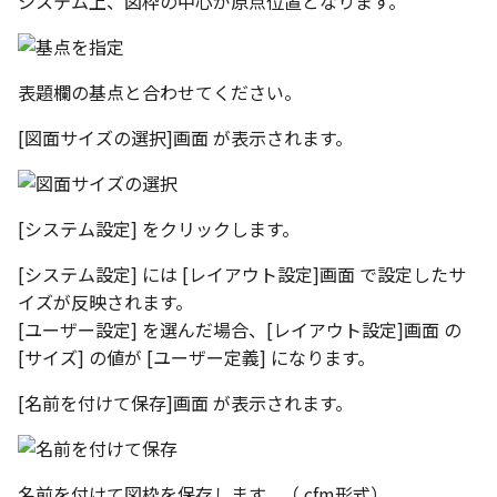
システム上、図枠の中心が原点位置となります。
テキストドロップ時に編
表とその他
板金パーツを作成
ブール演算
座標寸法の作成
楕円
アンカーを移動
穴の注釈
グループ化/シェイプを結
態にする
パーツプロパティ
注意事項
図のプロパティ
ファイル属性
ソリッドパーツから板金
パーツをシェル化
寸法の破綻
穴/軸
サイズボックスをリセッ
公差記入枠
表題欄の基点と合わせてください。
配管の中心線を投影
ツを作成
投影図ツリーで表示/非表示
3D寸法から自動作成
などを変更
面を勾配
寸法の関連付け
歯車
パーツ/アセンブリ断面
データム記号
[図面サイズの選択]画面 が表示されます。
部品表に配管長さを表示
見積表
パーツからドローイング
成
パーツを分割する
寸法の整列
移動
シーンブラウザを検索
データムターゲット
フィーチャの隠線表示の
[システム設定] をクリックします。
トリム
複写
シェイプ プロパティ
面の指示記号
[システム設定] には [レイアウト設定]画面 で設定したサ
エンボス
オフセット
ゼブラストライプ
溶接記号
イズが反映されます。
[ユーザー設定] を選んだ場合、[レイアウト設定]画面 の
ねじ山
ミラー
結合点を挿入
ハッチング
[サイズ] の値が [ユーザー定義] になります。
[名前を付けて保存]画面 が表示されます。
カタログ
配列複写
COMPOSE データ変換
穴リスト
インポート/エクスポート
拡大/縮小
デザインバリエーション
ト
名前を付けて図枠を保存します。（.cfm形式）