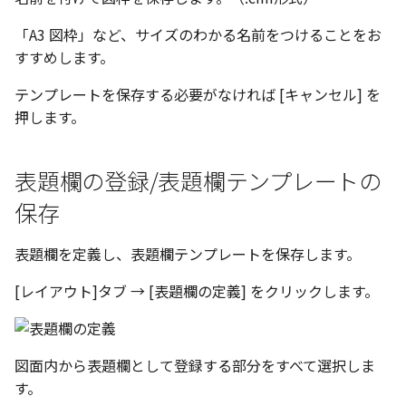
ツール
ストレッチ
「A3 図枠」など、サイズのわかる名前をつけることをお
空の表
すすめします。
サーフェス
削除
略図ねじ山
テンプレートを保存する必要がなければ [キャンセル] を
3D曲線
部分削除
押します。
3D曲線を編集
トリム
表題欄の登録/表題欄テンプレートの
3D曲線の拘束
延長
保存
オブジェクトから3D曲線
面取り/フィレット
表題欄を定義し、表題欄テンプレートを保存します。
を作成
回転
[レイアウト]タブ → [表題欄の定義] をクリックします。
面の直接編集
グループ
板金
図面内から表題欄として登録する部分をすべて選択しま
雲マーク
す。
SmartPaint