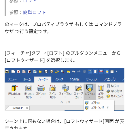
参照：
ロフト
い、単位設定画面の表示
ト配置設定
ネットワークライセンス
注釈
フォルダー
レイヤーのフリーズ/解除
かしい
体積の単位を密度から参
アップグレード時の注意点
ストラクチャパーツについて
断面図形の種類
DWG/DXF とシェイプフ
能の追加
リンクコピーについて
隙間チェック
面間フィレット
スプライン
回転
留め継ぎを追加
挿入
六角穴付ボルトをインポート
その他
データ
延長
破断面
放射寸法
ノック穴記号
円弧
補助図
連続寸法
雲マーク
参照：
簡単ロフト
トの準備
寸法作成時にスタイルを
評価版 アクティベーション
スケッチ
板金 - 板金
その他の表示不具合
複数選択時にカタログに
管理者として実行
アクティブに設定
基準平面ガイドラインの種
溶接記号の JIS 規格更新
パターン（配列）について
再生成
凝固
らせん
閉じた角を追加
寸法
アセンブリ
スナップ – スナップとグ
分割
トリミング
3 点角度寸法
図面注記
ポリライン
詳細図
寸法レイアウトの変更
回転
のマーク
は、プロパティブラウザ もしくは コマンドブラ
登録
類
DWG/DXF ファイルを開く
PDF 出力時の画像の表示
ライセンス形態
シートの選択
板金 – ストック
ド
ウザ で行う設定です。
CAXA 部品表の順番が変わ
内部リンク
寸法許容差の位置設定の
TriBallのみ移動モード
表示を再作成
縫合
サーフェス上のスプライン
ベンドノッチを作成
製図記号
投影図・アイソメ図を作成
トリム
相対ビュー
連続角度寸法
平行線
カスタム詳細図
公差を入れる
拡大/縮小
てしまう
3D 曲線 - 中心点の拘束
ステップ 4/4
図枠/表題欄の分解
テキスト選択時にプロパ
図面の印刷
レンダリング
スナップ - 極ガイド
を表示
要素の置き換え
面の指示記号の個別設定
練習問題 1
抑制[非表示]
パッチ
動的フィレット
パンチベンドを作成
作図
重複を削除
図の移動
ハーフ寸法
中心線
全体図
寸法の破綻
オフセット
[フィーチャ]タブ → [ロフト] のプルダウンメニューから
CAXA 投影が遅い場合
グリッドを表示しますか?:
レイアウト設定
DWG/DXF形式にエクスポー
パフォーマンス
スナップ – オブジェクト 
[ロフトウィザード] を選択します。
キー操作でシート切り替
ト
ナップ
寸法編集時のカスタム記
練習問題 2
ゴーストパーツに設定
Triballで点を挿入
ベンドを展開/ベンドの展開
印刷
隙間を検索
投影図の構成要素のレイ
テーパ寸法
環状中心線
図のトリミング
中心マーク
ミラー
Windows のシステムの確
グリッド線の間隔を設定し
テキストの調整/新規作成
登録
解除
AutoCAD データ インポ
を指定
とトラブル問診票の記入
ます:
2D ドローイングブラウザ
スタイルとレイヤー
3Dインターフェース - 投
シェイプを合体
自動ルート
レイヤーの表示/非表示、印
大径円半径寸法
正多角形
省略図
中心線
延長
追加
図枠/表題欄の定義と保存
画像の透明度設定
クイックベンド
刷の制限
2Dドローイング
投影レイヤーの選択/変更
カタログ
3Dインターフェース - 略
面を IntelliShape に変換
曲率半径寸法
点
編集
テキスト
分割/トリム
図面の一括作成の既定の
じ山
図枠/表題欄の属性定義
選択フィルターのデフォ
コーナーブレーク
設定の初期化
プロパティ リスト
投影図を修正する
プレート設定
設定
2D ドローイングと CAXA
ソリッドに変換
寸法レイアウトの変更
ハッチング
更新
引出線付きテキスト
フィレット/面取り
Draft（2D ドラフト）の違い
3Dインターフェース - 寸
マッチングルールの作成
ソリッド/サーフェス展開パ
2D ドローイングと CAXA
テンプレート
線の非表示/再表示
シーン上に何もない場合は、[ロフトウィザード]画面 が表
断面位置を割合で設定
ーツを作成
Draft（2D ドラフト）の違い
グループ化
公差を入れる
塗りつぶし
レンダリング、シェーデ
ノック穴記号
TriBall
示されます。
3D インターフェース - 部
色
曲線のプロパティ
グ