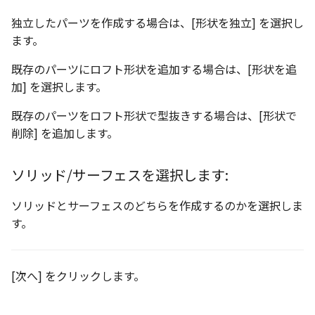
ストレッチ
独立したパーツを作成する場合は、[形状を独立] を選択し
空の表
ます。
削除
略図ねじ山
既存のパーツにロフト形状を追加する場合は、[形状を追
部分削除
加] を選択します。
既存のパーツをロフト形状で型抜きする場合は、[形状で
トリム
削除] を追加します。
延長
ソリッド/サーフェスを選択します:
面取り/フィレット
ソリッドとサーフェスのどちらを作成するのかを選択しま
回転
す。
グループ
[次へ] をクリックします。
雲マーク