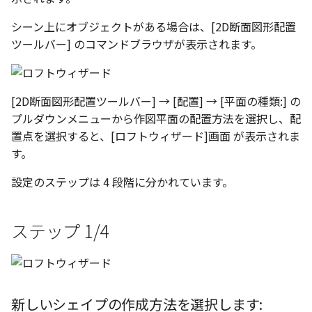
テキストドロップ時に編
表とその他
板金パーツを作成
ショートカットキー
アンカーを移動
座標寸法の作成
楕円
穴の注釈
グループ化/シェイプを結
シーン上にオブジェクトがある場合は、[2D断面図形配置
態にする
注意事項
パーツプロパティ
図のプロパティ
ツールバー] のコマンドブラウザが表示されます。
ファイル属性
ソリッドパーツから板金パー
サイズボックスをリセット
寸法の破綻
穴/軸
公差記入枠
配管の中心線を投影
ツを作成
投影図ツリーで表示/非表
3D寸法から自動作成
などを変更
パーツ/アセンブリ断面
寸法の関連付け
歯車
データム記号
部品表に配管長さを表示
[2D断面図形配置ツールバー] → [配置] → [平面の種類:]
の
見積表
パーツからドローイング
プルダウンメニューから作図平面の配置方法を選択し、配
成
シーンブラウザを検索
寸法の整列
移動
データムターゲット
フィーチャの隠線表示の
置点を選択すると、[ロフトウィザード]画面 が表示されま
す。
シェイプ プロパティ
複写
面の指示記号
設定のステップは 4 段階に分かれています。
ゼブラストライプ
オフセット
溶接記号
結合点を挿入
ミラー
ハッチング
ステップ 1/4
COMPOSE データ変換
配列複写
穴リスト
拡大/縮小
デザインバリエーション
新しいシェイプの作成方法を選択します:
ト