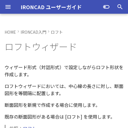
IRONCAD ユーザーガイド
検
索
HOME
IRONCAD入門
ロフト
IRONCAD の動作環境
IRONCADオプション設定
ユーザーインターフェースと
IRONCAD で扱う要素
TriBallとは
アセンブリの作成と解除
概要
SmartDimension
パーツ プロパティ
外部保存
2Dシェイプ
押し出し
スピン
スイープ
ステップ 1/4
エンボス
ねじ山
カタログ
インポート
配置拘束
サーフェスを作成
直線
トリム
3D曲線に寸法を指定
3D 曲線を編集
面を移動
展開/展開解除
スポイトへ抽出
配管コマンド
起動と終了
起動と終了
新規シーンを開く
モデリング機能の改善
トラブル発生時のお問い合わ
アクティベーション
アップグレード
管理ツールのタイプ
購入ライセンス
オプション設定を開く
オプション設定を開く
移動/コピー
ユーザーインターフェー
表示操作
CAXA Draft のテンプレー
投影図の作成
3Dとリンクあり
ブロック
寸法の種類
幾何公差
座標系の設定
図面の印刷
オプション設定
ユーザーインターフェー
図枠テンプレートの保存
投影図の作成
部品表テンプレートの保
寸法の種類
ポリライン
スタイルとレイヤー
カタログ
3D/2D を複数モニターで
スケッチ内で押し出し領
PMI のカタログ登録
異なる長さのベンドに閉
同一線上の中心線を作成
配置用の TriBall の追加
移行ツールの追加
トランスレーターの強化
一部がワイヤー表示にな
を
ロフトウィザード
各部名称
せ方法
各部名称
ついて
各部名称
する
選択
角を追加
小さなパーツが表示され
初
インストール
CAXA Draft オプション設
要素の選択方法
起動と解除
アセンブリ構造の変更
非表示
その他の測定ツール
アセンブリ プロパティ
挿入
作図
押し出しウィザード
スピンウィザード
スイープウィザード
ラップエンボス
略図ねじ山
カタログセット
エクスポート
拘束関係の表示
スピン サーフェス
円
移動
3D曲線に拘束を設定
3D 曲線を作成
面を削除
ロフト
今すぐレンダリング
配管の作成例
オプション設定
設定
パーツ 1 を作成
スケッチ機能の改善
新しいシェイプの作成方法
PC移行
ライセンスの確認方法(US
USBタイプ
TERMライセンス
全般
初期化、読み込み、書き
回転
シートの切り替え
投影図の追加
3Dとリンクなし
PDF読み込み
クイック寸法
面の指示記号
座標入力について
スマート印刷
シート背景の設定
図枠テンプレートのカタ
投影図の追加
バルーンの作成
SmartDimension
2点、接線、垂線
スタイルの設定
カタログセット
長方形の作図機能の強化
図面の一括作成で表示構
一括保存機能がカタログ
定
インターフェースのカスタマ
表示不具合の原因と対処
を選択します:
インターフェースのカス
テンプレートの作成手順
インターフェースのカス
化
パラメーターのクイック
平行線間のフィレット作
スケッチベンドで作成し
サポート
イルに対応
パーツ/アセンブリが透け
期
イズ
法
イズ
イズ
デルを延長
いる
アンインストール
カタログからのドラッグ＆ド
軸ハンドル（直線移動）
アセンブリミラー
抑制[非表示]
Triball 機能で寸法作成
既定のプロパティ項目の活用
編集
簡単押し出し
簡単スピン
簡単スイープ
お気に入りカタログ
親に固定
スイープ サーフェス
円弧
フィレット/面取り
交差曲線
面をマッチ
スケッチベンドの作成
アニメーション
ユーザーインターフェース
ユーザーインターフェース
パーツ 2 を作成
PMI の改善
ライセンスの確認方法(ス
ソフトウェアタイプ
パーツ
パス
サイズ変更
補助図
既存の部品表を変換する
画像の挿入
並列寸法
溶接記号
オブジェクトの選択
管理者として実行
断面図
3D とリンクした部品表を
引出線寸法
四角形・多角形
レイヤーの設定
アイテムの入れ替え
ポリラインの反転機能の
ウィザード形式（対話形式）で設定しながらロフト形状を
化
単位の設定
ロップによるモデリング
ソリッド/サーフェスを選択
ンドアロン)
JIS の BLANK テンプレー
成する
外部リンクモデルを別フ
カムの断面図作成機能
自動寸法の設定を追加
作成します。
不具合報告・修正プログラム
します:
を開く
ルとしてミラーコピー
2D 投影時にベンド線を分
円柱や円柱穴が丸く表示
ライセンスタイプ
平面ハンドル（面移動）
アセンブリフィーチャ 押し
ゴーストパーツに設定
カスタムプロパティ
DWG/DXF のインポート
選択した面を押し出し
スケッチを抽出
スケッチを抽出
パーツの入れ替え
メカニズムモード
ロフト サーフェス
長方形
サイズ変更
投影曲線
面をオフセット
切り抜き
テクスチャ
表示
図枠テンプレート
ねじ穴を作成
板金機能の改善
アセンブリ
表示
オフセット
断面図
Excel に出力
連続寸法
引出線
オブジェクト スナップ機
オプション設定の読込・
部分断面
角度寸法
円
カタログの右クリックメ
多角形の作図方法の追加
ロフトウィザードにおいては、中心線の長さに対し、断面
ない
オプション設定の読込・書出
SmartSnap（スマートスナ
出しカット
Excel に出力
ー
中心マークの表示設定
図形を等間隔に配置します。
ップ）機能
ステップ 2/4
レイヤーの定義
押し出し方向反転のショ
パーツレベルのベンド設
スタンドアロンライセン
中心ハンドル（点移動）
その他の機能
拘束
スケッチを抽出
ProActiveBOM
干渉チェック
ルールド サーフェス
多角形
配列
曲線をラップ
面の半径を編集
成形ツール
バンプ
テンプレートの作成
3D モデルの投影
パーツ 3 を作成
CAXAドラフトの改善
インタラクション - イン
システム
ミラー
部分断面
角度寸法
面取り寸法
線
シート設定
図の更新
円弧長さ寸法
円弧
表のセルに特殊文字を挿
カットキー
適用
ユーザーインターフェー
ス
カタログ、テンプレートファ
アセンブリフィーチャ 穴
クション
自動寸法の穴数算出機能
断面図形を新規で作成する場合に使用します。
表示不具合
イルの移行
IntelliShape のサイズ編集
断面図形の数:
スタイルの設定
善
向きハンドル（向きの変更）
表示
カタログの右クリックメニュ
解析
面からサーフェスを作成
点
ミラー
アイソパラメトリック曲線
面を分割
ベンド角
ライトを挿入
3D モデルの投影
部品表とバルーン（パー
斜め穴を作成
2Dドローイングの改善
インタラクション
直線配列/円形配列
省略図
円弧長さ寸法
穴寸法
長方形
図枠の変更
座標寸法の作成
楕円
塗りつぶし・グラデーシ
干渉チェック除外リスト
モバイルライセンス
ベンド
ー
ツ番号）
インタラクション - マウス
の透明度設定
既存の断面図形がある場合は [ロフト] を使用します。
括除外設定
トグルハンドルが表示さ
注意点
カーネルの切り替え
ステップ 3/4
テンプレートの保存
テキストボックス内のテ
回転
√aエラーチェック
メッシュサーフェス
楕円
軸でミラー
ブリッジ曲線
コーナーリリーフを作成
カメラ
部品表とパーツ番号
フィーチャを編集
システム
テキスト
フィレット
詳細図
一括寸法
データム記号
円
破断面
並列寸法
スプライン