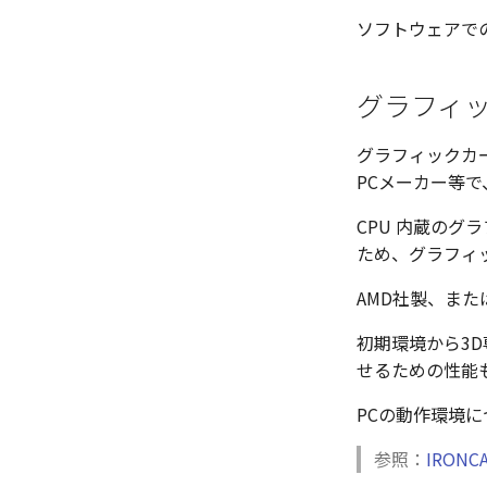
データ
ソフトウェアで
スナップ – スナップとグリッド
スナップ - 極ガイド
スナップ – オブジェクト スナ
グラフィ
ップ
3Dインターフェース - 投影図
グラフィックカ
3Dインターフェース - 略図ねじ
PCメーカー等で
山
3Dインターフェース - 寸法
CPU 内蔵のグ
3D インターフェース - 部品表
ため、グラフィ
とその他
ファイル属性
AMD社製、また
初期環境から3D
せるための性能
PCの動作環境に
参照：
IRON