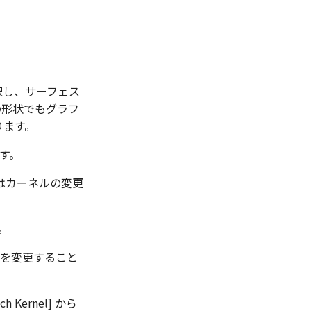
選択し、サーフェス
の形状でもグラフ
ります。
ます。
はカーネルの変更
。
ルを変更すること
ernel] から