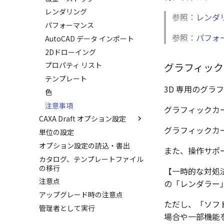
レンダリング
参照：
レンダ
パフォーマンス
参照：
パフォ
AutoCAD データ インポート
2Dドローイング
グラフィック
プロパティ リスト
テンプレート
3D 専用のグラ
色
注意事項
グラフィックカ
CAXA Draft オプション設定
グラフィックカ
単位の設定
オプション設定を開く
オプション設定の読込・書出
初期化、読み込み、書き出し
また、操作サポ
カタログ、テンプレートファイル
パス
の移行
【一時的な対処法
表示
注意点
の「レンダラー
システム
アップグレード時の注意点
インタラクション
ただし、「ソフ
管理者として実行
テキスト
場合や一部機能