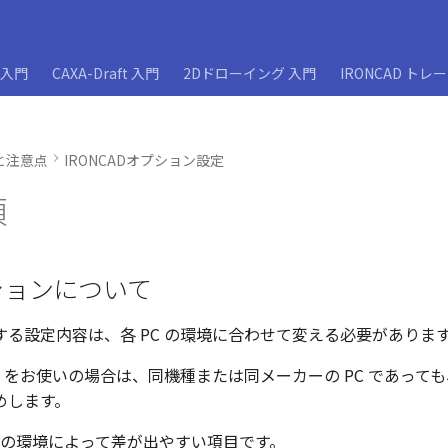
D入門
CAXA-Draft 入門
2Dドローイング 入門
IRONCAD トレ
と注意点
IRONCADオプション設定
項
ションについて
する設定内容は、各 PC の環境に合わせて変える必要がありま
C をお使いの場合は、同機種または同メーカーの PC であって
めします。
 の環境によって差が出やすい項目です。