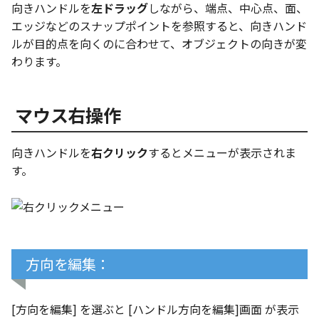
向きハンドルを
左ドラッグ
しながら、端点、中心点、面、
ストレッチ
エッジなどのスナップポイントを参照すると、向きハンド
空の表
ルが目的点を向くのに合わせて、オブジェクトの向きが変
削除
わります。
略図ねじ山
部分削除
マウス右操作
トリム
延長
向きハンドルを
右クリック
するとメニューが表示されま
す。
面取り/フィレット
回転
グループ
方向を編集：
雲マーク
[方向を編集] を選ぶと [ハンドル方向を編集]画面 が表示