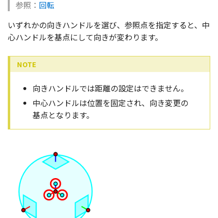
い、単位設定画面の表示
ト配置設定
ネットワークライセンス
注釈
フォルダー
レイヤーのフリーズ/解除
参照：
回転
かしい
体積の単位を密度から参
アップグレード時の注意点
ストラクチャパーツについて
DWG/DXF とシェイプフ
能の追加
隙間チェック
面間フィレット
スプライン
回転
留め継ぎを追加
挿入
六角穴付ボルトをインポート
その他
2 点の中間：
データ
延長
破断面
放射寸法
ノック穴記号
円弧
補助図
連続寸法
雲マーク
いずれかの向きハンドルを選び、参照点を指定すると、中
トの準備
寸法作成時にスタイルを
評価版 アクティベーション
スケッチ
板金 - 板金
心ハンドルを基点にして向きが変わります。
その他の表示不具合
複数選択時にカタログに
管理者として実行
アクティブに設定
溶接記号の JIS 規格更新
再生成
凝固
らせん
閉じた角を追加
寸法
アセンブリ
面と点の中間：
スナップ – スナップとグ
分割
トリミング
3 点角度寸法
図面注記
ポリライン
詳細図
寸法レイアウトの変更
回転
登録
DWG/DXF ファイルを開く
PDF 出力時の画像の表示
ライセンス形態
シートの選択
板金 – ストック
ド
CAXA 部品表の順番が変わ
内部リンク
寸法許容差の位置設定の
表示を再作成
縫合
サーフェス上のスプライン
ベンドノッチを作成
製図記号
投影図・アイソメ図を作成
点から点まで：
トリム
相対ビュー
連続角度寸法
平行線
カスタム詳細図
公差を入れる
拡大/縮小
てしまう
3D 曲線 - 中心点の拘束
図枠/表題欄の分解
テキスト選択時にプロパ
図面の印刷
レンダリング
スナップ - 極ガイド
を表示
要素の置き換え
面の指示記号の個別設定
抑制[非表示]
パッチ
動的フィレット
パンチベンドを作成
作図
エッジに平行：
重複を削除
図の移動
ハーフ寸法
中心線
全体図
寸法の破綻
オフセット
向きハンドルでは距離の設定はできません。
CAXA 投影が遅い場合
レイアウト設定
DWG/DXF形式にエクスポー
パフォーマンス
スナップ – オブジェクト 
中心ハンドルは位置を固定され、向き変更の
キー操作でシート切り替
ト
ナップ
寸法編集時のカスタム記
ゴーストパーツに設定
Triballで点を挿入
ベンドを展開/ベンドの展開
印刷
面に垂直：
隙間を検索
投影図の構成要素のレイ
テーパ寸法
環状中心線
図のトリミング
中心マーク
ミラー
基点となります。
Windows のシステムの確
テキストの調整/新規作成
登録
解除
AutoCAD データ インポ
を指定
とトラブル問診票の記入
2D ドローイングブラウザ
スタイルとレイヤー
3Dインターフェース - 投
シェイプを合体
自動ルート
レイヤーの表示/非表示、印
軸に平行：
大径円半径寸法
正多角形
省略図
中心線
延長
追加
図枠/表題欄の定義と保存
画像の透明度設定
クイックベンド
刷の制限
2Dドローイング
投影レイヤーの選択/変更
カタログ
3Dインターフェース - 略
面を IntelliShape に変換
反転：
曲率半径寸法
点
編集
テキスト
分割/トリム
図面の一括作成の既定の
じ山
図枠/表題欄の属性定義
選択フィルターのデフォ
コーナーブレーク
設定の初期化
プロパティ リスト
投影図を修正する
プレート設定
設定
2D ドローイングと CAXA
ソリッドに変換
ミラー：
寸法レイアウトの変更
ハッチング
更新
引出線付きテキスト
フィレット/面取り
Draft（2D ドラフト）の違い
3Dインターフェース - 寸
マッチングルールの作成
ソリッド/サーフェス展開パ
2D ドローイングと CAXA
テンプレート
線の非表示/再表示
断面位置を割合で設定
ーツを作成
Draft（2D ドラフト）の違い
グループ化
公差を入れる
塗りつぶし
レンダリング、シェーデ
ノック穴記号
TriBall
3D インターフェース - 部
色
曲線のプロパティ
グ