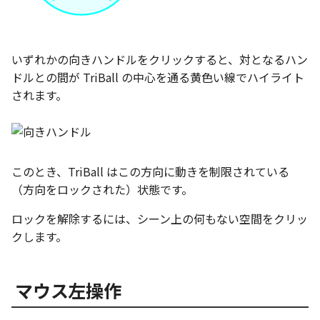
テキストドロップ時に編
表とその他
板金パーツを作成
ショートカットキー
アンカーを移動
座標寸法の作成
楕円
穴の注釈
グループ化/シェイプを結
態にする
注意事項
パーツプロパティ
図のプロパティ
ファイル属性
ソリッドパーツから板金パー
サイズボックスをリセット
寸法の破綻
穴/軸
公差記入枠
いずれかの向きハンドルをクリックすると、対となるハン
配管の中心線を投影
ツを作成
投影図ツリーで表示/非表
3D寸法から自動作成
ドルとの間が TriBall の中心を通る黄色い線でハイライト
などを変更
パーツ/アセンブリ断面
寸法の関連付け
歯車
データム記号
されます。
部品表に配管長さを表示
見積表
パーツからドローイング
成
シーンブラウザを検索
寸法の整列
移動
データムターゲット
フィーチャの隠線表示の
シェイプ プロパティ
複写
面の指示記号
このとき、TriBall はこの方向に動きを制限されている
（方向をロックされた）状態です。
ゼブラストライプ
オフセット
溶接記号
ロックを解除するには、シーン上の何もない空間をクリッ
結合点を挿入
ミラー
ハッチング
クします。
COMPOSE データ変換
配列複写
穴リスト
マウス左操作
拡大/縮小
デザインバリエーション
ト