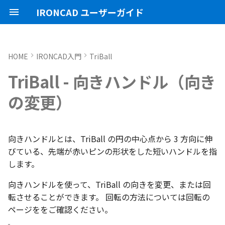
IRONCAD ユーザーガイド
HOME
IRONCAD入門
TriBall
IRONCAD の動作環境
IRONCADオプション設定
ユーザーインターフェースと
IRONCAD で扱う要素
マウス左操作
アセンブリの作成と解除
概要
SmartDimension
パーツ プロパティ
外部保存
2Dシェイプ
押し出し
スピン
スイープ
ロフト
エンボス
ねじ山
カタログ
インポート
配置拘束
サーフェスを作成
直線
トリム
3D曲線に寸法を指定
3D 曲線を編集
面を移動
展開/展開解除
スポイトへ抽出
配管コマンド
起動と終了
起動と終了
新規シーンを開く
モデリング機能の改善
トラブル発生時のお問い合わ
アクティベーション
アップグレード
管理ツールのタイプ
購入ライセンス
オプション設定を開く
オプション設定を開く
移動/コピー
ユーザーインターフェー
表示操作
CAXA Draft のテンプレー
投影図の作成
3Dとリンクあり
ブロック
寸法の種類
幾何公差
座標系の設定
図面の印刷
オプション設定
ユーザーインターフェー
図枠テンプレートの保存
投影図の作成
部品表テンプレートの保
寸法の種類
ポリライン
スタイルとレイヤー
カタログ
3D/2D を複数モニターで
スケッチ内で押し出し領
PMI のカタログ登録
異なる長さのベンドに閉
同一線上の中心線を作成
配置用の TriBall の追加
移行ツールの追加
トランスレーターの強化
一部がワイヤー表示にな
TriBall - 向きハンドル（向き
各部名称
せ方法
各部名称
ついて
各部名称
する
選択
角を追加
小さなパーツが表示され
インストール
CAXA Draft オプション設
要素の選択方法
マウス右操作
アセンブリ構造の変更
非表示
その他の測定ツール
アセンブリ プロパティ
挿入
作図
押し出しウィザード
スピンウィザード
スイープウィザード
ロフトウィザード
ラップエンボス
略図ねじ山
カタログセット
エクスポート
拘束関係の表示
スピン サーフェス
円
移動
3D曲線に拘束を設定
3D 曲線を作成
面を削除
ロフト
今すぐレンダリング
配管の作成例
オプション設定
設定
パーツ 1 を作成
スケッチ機能の改善
PC移行
ライセンスの確認方法(US
USBタイプ
TERMライセンス
全般
初期化、読み込み、書き
回転
シートの切り替え
投影図の追加
3Dとリンクなし
PDF読み込み
クイック寸法
面の指示記号
座標入力について
スマート印刷
シート背景の設定
図枠テンプレートのカタ
投影図の追加
バルーンの作成
SmartDimension
2点、接線、垂線
スタイルの設定
カタログセット
長方形の作図機能の強化
図面の一括作成で表示構
一括保存機能がカタログ
の変更）
定
インターフェースのカスタマ
表示不具合の原因と対処
インターフェースのカス
テンプレートの作成手順
インターフェースのカス
化
パラメーターのクイック
平行線間のフィレット作
スケッチベンドで作成し
サポート
イルに対応
パーツ/アセンブリが透け
イズ
法
イズ
イズ
デルを延長
いる
アンインストール
カタログからのドラッグ＆ド
アセンブリミラー
抑制[非表示]
Triball 機能で寸法作成
既定のプロパティ項目の活用
編集
簡単押し出し
簡単スピン
簡単スイープ
簡単ロフト
お気に入りカタログ
親に固定
スイープ サーフェス
円弧
フィレット/面取り
交差曲線
面をマッチ
スケッチベンドの作成
アニメーション
ユーザーインターフェース
ユーザーインターフェース
パーツ 2 を作成
PMI の改善
方向を編集：
ライセンスの確認方法(ス
ソフトウェアタイプ
パーツ
パス
サイズ変更
補助図
既存の部品表を変換する
画像の挿入
並列寸法
溶接記号
オブジェクトの選択
管理者として実行
断面図
3D とリンクした部品表を
引出線寸法
四角形・多角形
レイヤーの設定
アイテムの入れ替え
ポリラインの反転機能の
単位の設定
ロップによるモデリング
ンドアロン)
JIS の BLANK テンプレー
成する
外部リンクモデルを別フ
カムの断面図作成機能
自動寸法の設定を追加
向きハンドルとは、TriBall の円の中心点から 3 方向に伸
不具合報告・修正プログラム
を開く
ルとしてミラーコピー
2D 投影時にベンド線を分
円柱や円柱穴が丸く表示
ライセンスタイプ
アセンブリフィーチャ 押し
ゴーストパーツに設定
カスタムプロパティ
DWG/DXF のインポート
選択した面を押し出し
スケッチを抽出
スケッチを抽出
ガイドラインを使用したロフ
パーツの入れ替え
メカニズムモード
ロフト サーフェス
長方形
サイズ変更
投影曲線
面をオフセット
切り抜き
テクスチャ
表示
図枠テンプレート
ねじ穴を作成
板金機能の改善
点まで：
アセンブリ
表示
オフセット
断面図
Excel に出力
連続寸法
引出線
オブジェクト スナップ機
オプション設定の読込・
部分断面
角度寸法
円
カタログの右クリックメ
多角形の作図方法の追加
びている、先端が赤いピンの形状をした短いハンドルを指
ない
オプション設定の読込・書出
SmartSnap（スマートスナ
出しカット
ト
Excel に出力
ー
中心マークの表示設定
します。
ップ）機能
レイヤーの定義
押し出し方向反転のショ
パーツレベルのベンド設
スタンドアロンライセン
その他の機能
拘束
スケッチを抽出
ProActiveBOM
干渉チェック
ルールド サーフェス
多角形
配列
曲線をラップ
面の半径を編集
成形ツール
バンプ
テンプレートの作成
3D モデルの投影
パーツ 3 を作成
CAXAドラフトの改善
中心点まで：
インタラクション - イン
システム
ミラー
部分断面
角度寸法
面取り寸法
線
シート設定
図の更新
円弧長さ寸法
円弧
表のセルに特殊文字を挿
カットキー
適用
ユーザーインターフェー
ス
カタログ、テンプレートファ
アセンブリフィーチャ 穴
スケッチを抽出
クション
自動寸法の穴数算出機能
向きハンドルを使って、TriBall の向きを変更、または回
表示不具合
イルの移行
IntelliShape のサイズ編集
スタイルの設定
善
表示
カタログの右クリックメニュ
解析
面からサーフェスを作成
点
ミラー
アイソパラメトリック曲線
面を分割
ベンド角
ライトを挿入
3D モデルの投影
部品表とバルーン（パー
斜め穴を作成
2Dドローイングの改善
中間点まで：
インタラクション
直線配列/円形配列
省略図
円弧長さ寸法
穴寸法
長方形
図枠の変更
座標寸法の作成
楕円
塗りつぶし・グラデーシ
転させることができます。 回転の方法については回転の
干渉チェック除外リスト
モバイルライセンス
ベンド
ー
ツ番号）
インタラクション - マウス
の透明度設定
ページををご確認ください。
括除外設定
トグルハンドルが表示さ
注意点
カーネルの切り替え
テンプレートの保存
テキストボックス内のテ
√aエラーチェック
メッシュサーフェス
楕円
軸でミラー
ブリッジ曲線
コーナーリリーフを作成
カメラ
部品表とパーツ番号
フィーチャを編集
システム
エッジの中間：
テキスト
フィレット
詳細図
一括寸法
データム記号
円
破断面
並列寸法
スプライン