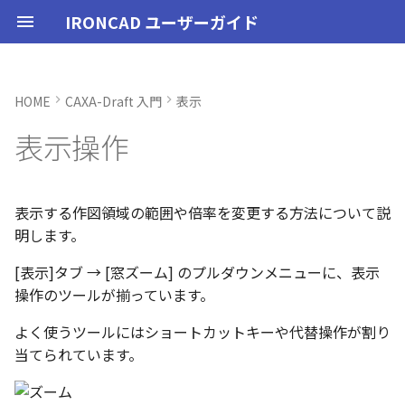
IRONCAD ユーザーガイド
HOME
CAXA-Draft 入門
表示
IRONCAD の動作環境
IRONCADオプション設定
起動と終了
ユーザーインターフェースと
窓ズーム：
CAXA Draft のテンプレートに
投影図の作成
3Dとリンクあり
ブロック
寸法の種類
幾何公差
座標系の設定
図面の印刷
起動と終了
新規シーンを開く
モデリング機能の改善
トラブル発生時のお問い合わ
アクティベーション
アップグレード
管理ツールのタイプ
購入ライセンス
オプション設定を開く
オプション設定を開く
ユーザーインターフェー
IRONCAD で扱う要素
TriBallとは
アセンブリの作成と解除
概要
SmartDimension
パーツ プロパティ
外部保存
2Dシェイプ
押し出し
スピン
スイープ
ロフト
エンボス
ねじ山
カタログ
インポート
配置拘束
サーフェスを作成
直線
トリム
3D曲線に寸法を指定
3D 曲線を編集
面を移動
展開/展開解除
スポイトへ抽出
配管コマンド
スタイルの作成と削除
ハッチング
オプション設定
ユーザーインターフェー
図枠テンプレートの保存
投影図の作成
部品表テンプレートの保
寸法の種類
ポリライン
スタイルとレイヤー
カタログ
3D/2D を複数モニターで
スケッチ内で押し出し領
PMI のカタログ登録
異なる長さのベンドに閉
同一線上の中心線を作成
配置用の TriBall の追加
移行ツールの追加
トランスレーターの強化
一部がワイヤー表示にな
表示操作
各部名称
ついて
せ方法
各部名称
各部名称
する
選択
角を追加
小さなパーツが表示され
インストール
CAXA Draft オプション設
オプション設定
全体ズーム：
投影図の追加
3Dとリンクなし
PDF読み込み
クイック寸法
面の指示記号
座標入力について
スマート印刷
設定
パーツ 1 を作成
スケッチ機能の改善
PC移行
ライセンスの確認方法(US
USBタイプ
TERMライセンス
全般
初期化、読み込み、書き
要素の選択方法
起動と解除
アセンブリ構造の変更
非表示
その他の測定ツール
アセンブリ プロパティ
挿入
作図
押し出しウィザード
スピンウィザード
スイープウィザード
ロフトウィザード
ラップエンボス
略図ねじ山
カタログセット
エクスポート
拘束関係の表示
スピン サーフェス
円
移動
3D曲線に拘束を設定
3D 曲線を作成
面を削除
ロフト
今すぐレンダリング
配管の作成例
テキストスタイル
ハッチングを編集
シート背景の設定
図枠テンプレートのカタ
投影図の追加
バルーンの作成
SmartDimension
2点、接線、垂線
スタイルの設定
カタログセット
長方形の作図機能の強化
図面の一括作成で表示構
一括保存機能がカタログ
定
インターフェースのカスタマ
テンプレートの作成手順
表示不具合の原因と対処
インターフェースのカス
インターフェースのカス
化
パラメーターのクイック
平行線間のフィレット作
スケッチベンドで作成し
サポート
イルに対応
パーツ/アセンブリが透け
イズ
法
イズ
イズ
デルを延長
いる
アンインストール
ユーザーインターフェース
ズーム直前：
補助図
既存の部品表を変換する
画像の挿入
並列寸法
溶接記号
オブジェクトの選択
ユーザーインターフェース
パーツ 2 を作成
PMI の改善
ライセンスの確認方法(ス
ソフトウェアタイプ
パーツ
パス
カタログからのドラッグ
軸ハンドル（直線移動）
アセンブリミラー
抑制[非表示]
Triball 機能で寸法作成
既定のプロパティ項目の
編集
簡単押し出し
簡単スピン
簡単スイープ
簡単ロフト
お気に入りカタログ
親に固定
スイープ サーフェス
円弧
フィレット/面取り
交差曲線
面をマッチ
スケッチベンドの作成
アニメーション
寸法スタイル
管理者として実行
断面図
3D とリンクした部品表を
引出線寸法
四角形・多角形
レイヤーの設定
アイテムの入れ替え
ポリラインの反転機能の
表示する作図領域の範囲や倍率を変更する方法について説
単位の設定
JIS の BLANK テンプレート
ンドアロン)
ロップによるモデリング
成する
外部リンクモデルを別フ
カムの断面図作成機能
自動寸法の設定を追加
明します。
を開く
不具合報告・修正プログラム
ルとしてミラーコピー
2D 投影時にベンド線を分
円柱や円柱穴が丸く表示
ライセンスタイプ
表示操作
ズーム直後：
断面図
Excel に出力
連続寸法
引出線
オブジェクト スナップ機能
図枠テンプレート
ねじ穴を作成
板金機能の改善
アセンブリ
表示
平面ハンドル（面移動）
アセンブリフィーチャ 押
ゴーストパーツに設定
カスタムプロパティ
DWG/DXF のインポート
選択した面を押し出し
スケッチを抽出
スケッチを抽出
ガイドラインを使用した
パーツの入れ替え
メカニズムモード
ロフト サーフェス
長方形
サイズ変更
投影曲線
面をオフセット
切り抜き
テクスチャ
溶接引出線スタイル
オプション設定の読込・
部分断面
角度寸法
円
カタログの右クリックメ
多角形の作図方法の追加
[表示]タブ → [窓ズーム] のプルダウンメニューに、表示
ない
オプション設定の読込・書出
SmartSnap（スマートス
出しカット
ト
Excel に出力
ー
中心マークの表示設定
操作のツールが揃っています。
レイヤーの定義
ップ）機能
押し出し方向反転のショ
パーツレベルのベンド設
スタンドアロンライセン
シェイプ
リアルタイム画面移動
部分断面
角度寸法
面取り寸法
線
3D モデルの投影
パーツ 3 を作成
CAXAドラフトの改善
インタラクション - イン
システム
中心ハンドル（点移動）
その他の機能
拘束
スケッチを抽出
ProActiveBOM
干渉チェック
ルールド サーフェス
多角形
配列
曲線をラップ
面の半径を編集
成形ツール
バンプ
幾何公差スタイル
シート設定
図の更新
円弧長さ寸法
円弧
表のセルに特殊文字を挿
カットキー
適用
ユーザーインターフェー
ス
カタログ、テンプレートファ
クション
アセンブリフィーチャ 穴
スケッチを抽出
自動寸法の穴数算出機能
よく使うツールにはショートカットキーや代替操作が割り
表示不具合
イルの移行
スタイルの設定
IntelliShape のサイズ編
善
TriBall
リアルタイムズーム
省略図
円弧長さ寸法
穴寸法
長方形
部品表とバルーン（パー
斜め穴を作成
2Dドローイングの改善
インタラクション
向きハンドル（向きの変
表示
カタログの右クリックメ
解析
面からサーフェスを作成
点
ミラー
アイソパラメトリック曲
面を分割
ベンド角
ライトを挿入
面の指示記号スタイル
図枠の変更
座標寸法の作成
楕円
塗りつぶし・グラデーシ
当てられています。
干渉チェック除外リスト
モバイルライセンス
ツ番号）
インタラクション - マウス
ベンド
ー
の透明度設定
括除外設定
トグルハンドルが表示さ
注意点
テンプレートの保存
カーネルの切り替え
テキストボックス内のテ
アセンブリ作業
拡大ズーム
詳細図
一括寸法
データム記号
円
フィーチャを編集
システム
テキスト
回転
√aエラーチェック
メッシュサーフェス
楕円
軸でミラー
ブリッジ曲線
コーナーリリーフを作成
カメラ
溶接記号スタイル
破断面
並列寸法
スプライン