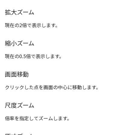
ツール
ストレッチ
拡大ズーム
空の表
サーフェス
削除
現在の2倍で表示します。
略図ねじ山
3D曲線
部分削除
縮小ズーム
3D曲線を編集
トリム
現在の0.5倍で表示します。
3D曲線の拘束
延長
画面移動
オブジェクトから3D曲線
面取り/フィレット
を作成
クリックした点を画面の中心に移動します。
回転
面の直接編集
尺度ズーム
グループ
板金
倍率を指定してズームします。
雲マーク
SmartPaint