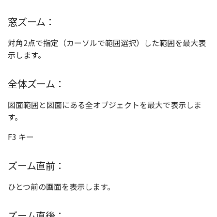
い、単位設定画面の表示
ト配置設定
ネットワークライセンス
注釈
フォルダー
レイヤーのフリーズ/解除
かしい
体積の単位を密度から参
アップグレード時の注意点
DWG/DXF とシェイプフォン
ストラクチャパーツにつ
能の追加
非表示・編集の制限
縮小ズーム
破断面
放射寸法
ノック穴記号
円弧
六角穴付ボルトをインポート
その他
データ
リンクコピーについて
隙間チェック
面間フィレット
スプライン
回転
留め継ぎを追加
データム記号スタイル
補助図
連続寸法
雲マーク
窓ズーム：
トの準備
寸法作成時にスタイルを
評価版 アクティベーション
スケッチ
板金 - 板金
その他の表示不具合
複数選択時にカタログに
管理者として実行
アクティブに設定
溶接記号の JIS 規格更新
測定ツール
画面移動
トリミング
3 点角度寸法
図面注記
ポリライン
アセンブリ
スナップ – スナップとグ
パターン（配列）につい
再生成
凝固
らせん
閉じた角を追加
断面記号スタイル
詳細図
寸法レイアウトの変更
回転
対角2点で指定（カーソルで範囲選択）した範囲を最大表
登録
DWG/DXF ファイルを開く
PDF 出力時の画像の表示
ライセンス形態
シートの選択
板金 – ストック
ド
示します。
CAXA 部品表の順番が変わ
内部リンク
寸法許容差の位置設定の
プロパティ
尺度ズーム
相対ビュー
連続角度寸法
平行線
投影図・アイソメ図を作成
TriBallのみ移動モード
表示を再作成
縫合
サーフェス上のスプライ
ベンドノッチを作成
パーツ番号スタイル
カスタム詳細図
公差を入れる
拡大/縮小
てしまう
3D 曲線 - 中心点の拘束
図枠/表題欄の分解
テキスト選択時にプロパ
図面の印刷
レンダリング
スナップ - 極ガイド
全体ズーム：
を表示
要素の置き換え
面の指示記号の個別設定
外部保存・挿入
原寸ズーム
図の移動
ハーフ寸法
中心線
練習問題 1
抑制[非表示]
パッチ
動的フィレット
パンチベンドを作成
部品表スタイル
全体図
寸法の破綻
オフセット
CAXA 投影が遅い場合
レイアウト設定
DWG/DXF形式にエクスポー
パフォーマンス
スナップ – オブジェクト 
図面範囲と図面にある全オブジェクトを最大で表示しま
キー操作でシート切り替
ト
ナップ
寸法編集時のカスタム記
2D スケッチ
投影図の構成要素のレイヤー
テーパ寸法
環状中心線
練習問題 2
ゴーストパーツに設定
Triballで点を挿入
ベンドを展開/ベンドの展
表スタイル
図のトリミング
中心マーク
ミラー
す。
Windows のシステムの確
テキストの調整/新規作成
登録
を指定
AutoCAD データ インポ
解除
とトラブル問診票の記入
2D ドローイングブラウザ
スタイルとレイヤー
3Dインターフェース - 投
押し出し
大径円半径寸法
正多角形
シェイプを合体
自動ルート
省略図
中心線
延長
F3 キー
追加
図枠/表題欄の定義と保存
画像の透明度設定
投影レイヤーの選択/変更
2Dドローイング
クイックベンド
カタログ
3Dインターフェース - 略
スピン
曲率半径寸法
点
面を IntelliShape に変換
編集
テキスト
分割/トリム
ズーム直前：
図面の一括作成の既定の
図枠/表題欄の属性定義
じ山
選択フィルターのデフォ
投影図を修正する
プロパティ リスト
コーナーブレーク
プレート設定
設定
2D ドローイングと CAXA
スイープ
寸法レイアウトの変更
ハッチング
ソリッドに変換
更新
引出線付きテキスト
フィレット/面取り
ひとつ前の画面を表示します。
マッチングルールの作成
Draft（2D ドラフト）の違い
3Dインターフェース - 寸
線の非表示/再表示
テンプレート
ソリッド/サーフェス展開
断面位置を割合で設定
ーツを作成
ロフト
公差を入れる
塗りつぶし
グループ化
レンダリング、シェーデ
ノック穴記号
TriBall
ズーム直後：
3D インターフェース - 部
曲線のプロパティ
色
グ