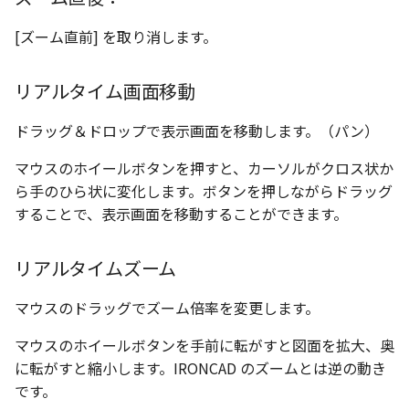
テキストドロップ時に編
表とその他
板金パーツを作成
ブール演算
座標寸法の作成
楕円
アンカーを移動
穴の注釈
グループ化/シェイプを結
[ズーム直前] を取り消します。
態にする
パーツプロパティ
注意事項
図のプロパティ
ファイル属性
ソリッドパーツから板金
パーツをシェル化
寸法の破綻
穴/軸
サイズボックスをリセッ
公差記入枠
配管の中心線を投影
ツを作成
投影図ツリーで表示/非表示
リアルタイム画面移動
3D寸法から自動作成
などを変更
面を勾配
寸法の関連付け
歯車
パーツ/アセンブリ断面
データム記号
ドラッグ＆ドロップで表示画面を移動します。（パン）
部品表に配管長さを表示
見積表
パーツからドローイング
成
パーツを分割する
寸法の整列
移動
シーンブラウザを検索
データムターゲット
マウスのホイールボタンを押すと、カーソルがクロス状か
フィーチャの隠線表示の
ら手のひら状に変化します。ボタンを押しながらドラッグ
トリム
複写
シェイプ プロパティ
面の指示記号
することで、表示画面を移動することができます。
エンボス
オフセット
ゼブラストライプ
溶接記号
リアルタイムズーム
ねじ山
ミラー
結合点を挿入
ハッチング
マウスのドラッグでズーム倍率を変更します。
カタログ
配列複写
COMPOSE データ変換
穴リスト
マウスのホイールボタンを手前に転がすと図面を拡大、奥
に転がすと縮小します。IRONCAD のズームとは逆の動き
インポート/エクスポート
拡大/縮小
デザインバリエーション
です。
ト