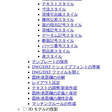
テキストスタイル
寸法スタイル
溶接引出線スタイル
幾何公差スタイル
面の指示記号スタイル
溶接記号スタイル
データム記号スタイル
断面記号スタイル
パーツ番号スタイル
部品表スタイル
表スタイル
テンプレートの保存
DWG/DXF とシェイプフォントの準備
DWG/DXF ファイルを開く
図枠/表題欄の分解
レイアウト設定
テキストの調整/新規作成
図枠/表題欄の定義と保存
図枠/表題欄の属性定義
マッチングルールの作成
3D モデルの投影