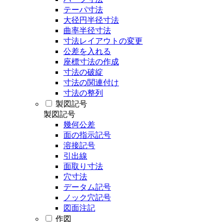
テーパ寸法
大径円半径寸法
曲率半径寸法
寸法レイアウトの変更
公差を入れる
座標寸法の作成
寸法の破綻
寸法の関連付け
寸法の整列
製図記号
製図記号
幾何公差
面の指示記号
溶接記号
引出線
面取り寸法
穴寸法
データム記号
ノック穴記号
図面注記
作図