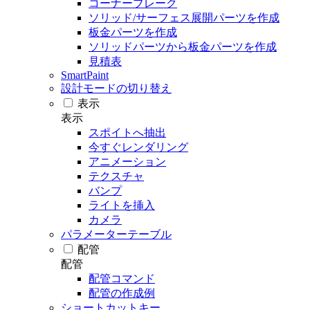
コーナーブレーク
ソリッド/サーフェス展開パーツを作成
板金パーツを作成
ソリッドパーツから板金パーツを作成
見積表
SmartPaint
設計モードの切り替え
表示
表示
スポイトへ抽出
今すぐレンダリング
アニメーション
テクスチャ
バンプ
ライトを挿入
カメラ
パラメーターテーブル
配管
配管
配管コマンド
配管の作成例
ショートカットキー