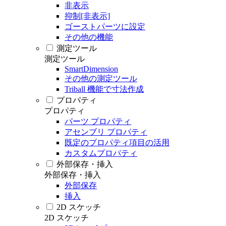
非表示
抑制[非表示]
ゴーストパーツに設定
その他の機能
測定ツール
測定ツール
SmartDimension
その他の測定ツール
Triball 機能で寸法作成
プロパティ
プロパティ
パーツ プロパティ
アセンブリ プロパティ
既定のプロパティ項目の活用
カスタムプロパティ
外部保存・挿入
外部保存・挿入
外部保存
挿入
2D スケッチ
2D スケッチ