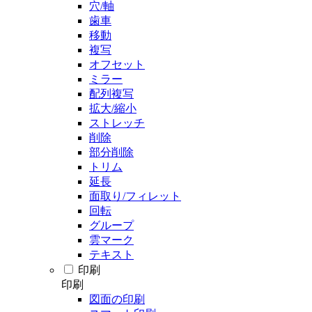
穴/軸
歯車
移動
複写
オフセット
ミラー
配列複写
拡大/縮小
ストレッチ
削除
部分削除
トリム
延長
面取り/フィレット
回転
グループ
雲マーク
テキスト
印刷
印刷
図面の印刷