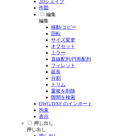
2Dシェイプ
作図
編集
編集
移動/コピー
回転
サイズ変更
オフセット
ミラー
直線配列/円形配列
フィレット
延長
分割
トリム
重複を削除
隙間を検索
DWG/DXF のインポート
拘束
表示
押し出し
押し出し
押し出し