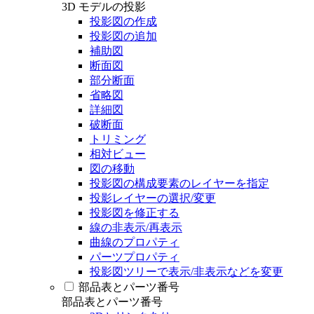
3D モデルの投影
投影図の作成
投影図の追加
補助図
断面図
部分断面
省略図
詳細図
破断面
トリミング
相対ビュー
図の移動
投影図の構成要素のレイヤーを指定
投影レイヤーの選択/変更
投影図を修正する
線の非表示/再表示
曲線のプロパティ
パーツプロパティ
投影図ツリーで表示/非表示などを変更
部品表とパーツ番号
部品表とパーツ番号