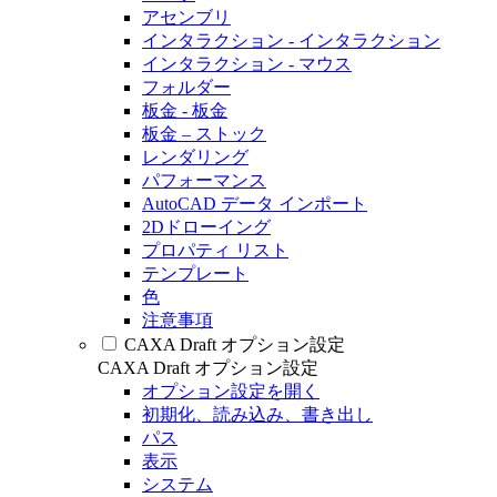
アセンブリ
インタラクション - インタラクション
インタラクション - マウス
フォルダー
板金 - 板金
板金 – ストック
レンダリング
パフォーマンス
AutoCAD データ インポート
2Dドローイング
プロパティ リスト
テンプレート
色
注意事項
CAXA Draft オプション設定
CAXA Draft オプション設定
オプション設定を開く
初期化、読み込み、書き出し
パス
表示
システム