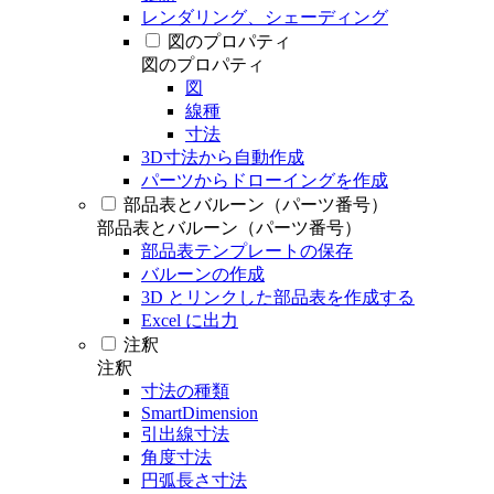
レンダリング、シェーディング
図のプロパティ
図のプロパティ
図
線種
寸法
3D寸法から自動作成
パーツからドローイングを作成
部品表とバルーン（パーツ番号）
部品表とバルーン（パーツ番号）
部品表テンプレートの保存
バルーンの作成
3D とリンクした部品表を作成する
Excel に出力
注釈
注釈
寸法の種類
SmartDimension
引出線寸法
角度寸法
円弧長さ寸法