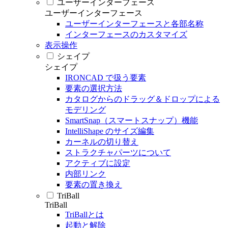
ユーザーインターフェース
ユーザーインターフェース
ユーザーインターフェースと各部名称
インターフェースのカスタマイズ
表示操作
シェイプ
シェイプ
IRONCAD で扱う要素
要素の選択方法
カタログからのドラッグ＆ドロップによる
モデリング
SmartSnap（スマートスナップ）機能
IntelliShape のサイズ編集
カーネルの切り替え
ストラクチャパーツについて
アクティブに設定
内部リンク
要素の置き換え
TriBall
TriBall
TriBallとは
起動と解除