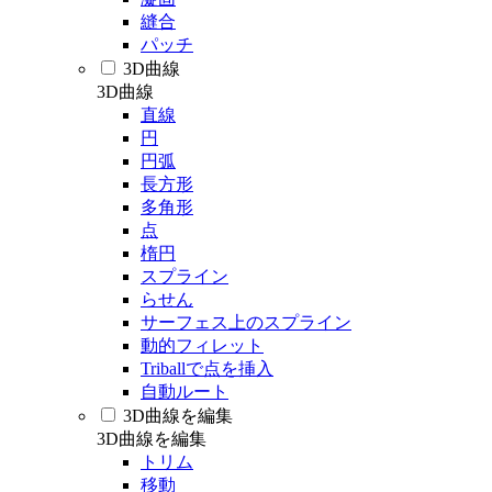
縫合
パッチ
3D曲線
3D曲線
直線
円
円弧
長方形
多角形
点
楕円
スプライン
らせん
サーフェス上のスプライン
動的フィレット
Triballで点を挿入
自動ルート
3D曲線を編集
3D曲線を編集
トリム
移動