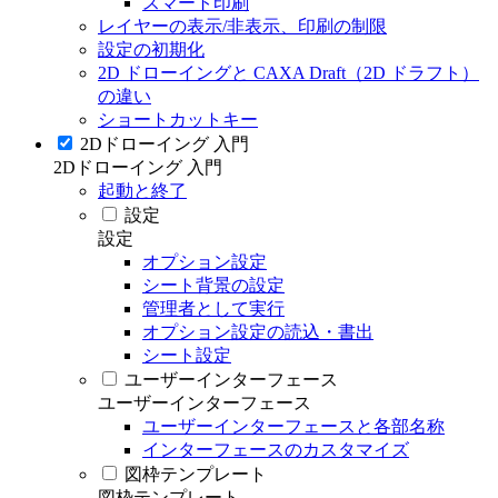
スマート印刷
レイヤーの表示/非表示、印刷の制限
設定の初期化
2D ドローイングと CAXA Draft（2D ドラフト）
の違い
ショートカットキー
2Dドローイング 入門
2Dドローイング 入門
起動と終了
設定
設定
オプション設定
シート背景の設定
管理者として実行
オプション設定の読込・書出
シート設定
ユーザーインターフェース
ユーザーインターフェース
ユーザーインターフェースと各部名称
インターフェースのカスタマイズ
図枠テンプレート
図枠テンプレート