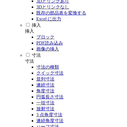
3Dとリンクあり
3Dとリンクなし
既存の部品表を変換する
Excel に出力
挿入
挿入
ブロック
PDF読み込み
画像の挿入
寸法
寸法
寸法の種類
クイック寸法
並列寸法
連続寸法
角度寸法
円弧長さ寸法
一括寸法
放射寸法
3 点角度寸法
連続角度寸法
ハーフ寸法