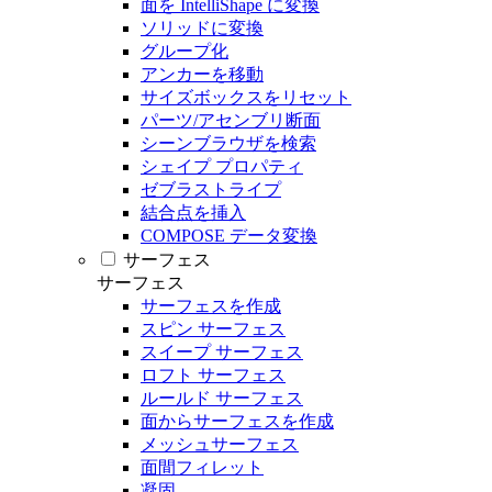
面を IntelliShape に変換
ソリッドに変換
グループ化
アンカーを移動
サイズボックスをリセット
パーツ/アセンブリ断面
シーンブラウザを検索
シェイプ プロパティ
ゼブラストライプ
結合点を挿入
COMPOSE データ変換
サーフェス
サーフェス
サーフェスを作成
スピン サーフェス
スイープ サーフェス
ロフト サーフェス
ルールド サーフェス
面からサーフェスを作成
メッシュサーフェス
面間フィレット
凝固