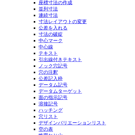
座標寸法の作成
並列寸法
連続寸法
寸法レイアウトの変更
公差を入れる
寸法の破綻
中心マーク
中心線
テキスト
引出線付きテキスト
ノック穴記号
穴の注釈
公差記入枠
データム記号
データムターゲット
面の指示記号
溶接記号
ハッチング
穴リスト
デザインバリエーションリスト
空の表