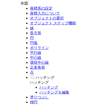
作図
座標系の設定
座標入力について
オブジェクトの選択
オブジェクト スナップ機能
線
長方形
円
円弧
ポリライン
平行線
中心線
環状中心線
正多角形
点
ハッチング
ハッチング
ハッチング
ハッチングを編集
塗りつぶし
楕円