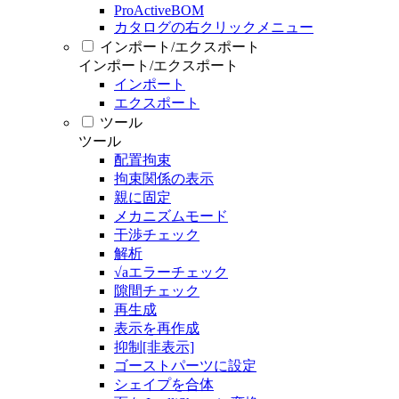
ProActiveBOM
カタログの右クリックメニュー
インポート/エクスポート
インポート/エクスポート
インポート
エクスポート
ツール
ツール
配置拘束
拘束関係の表示
親に固定
メカニズムモード
干渉チェック
解析
√aエラーチェック
隙間チェック
再生成
表示を再作成
抑制[非表示]
ゴーストパーツに設定
シェイプを合体