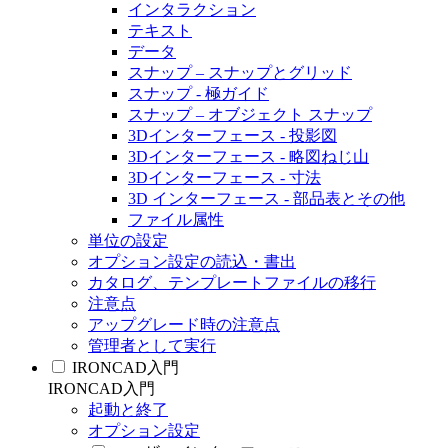
インタラクション
テキスト
データ
スナップ – スナップとグリッド
スナップ - 極ガイド
スナップ – オブジェクト スナップ
3Dインターフェース - 投影図
3Dインターフェース - 略図ねじ山
3Dインターフェース - 寸法
3D インターフェース - 部品表とその他
ファイル属性
単位の設定
オプション設定の読込・書出
カタログ、テンプレートファイルの移行
注意点
アップグレード時の注意点
管理者として実行
IRONCAD入門
IRONCAD入門
起動と終了
オプション設定