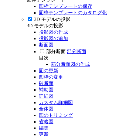
図枠テンプレートの保存
図枠テンプレートのカタログ化
3D モデルの投影
3D モデルの投影
投影図の作成
投影図の追加
断面図
部分断面
部分断面
目次
部分断面図の作成
図の更新
図枠の変更
破断面
補助図
詳細図
カスタム詳細図
全体図
図のトリミング
省略図
編集
更新