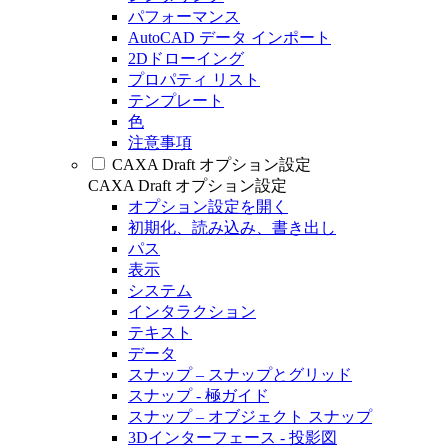
パフォーマンス
AutoCAD データ インポート
2Dドローイング
プロパティ リスト
テンプレート
色
注意事項
CAXA Draft オプション設定
CAXA Draft オプション設定
オプション設定を開く
初期化、読み込み、書き出し
パス
表示
システム
インタラクション
テキスト
データ
スナップ – スナップとグリッド
スナップ - 極ガイド
スナップ – オブジェクト スナップ
3Dインターフェース - 投影図