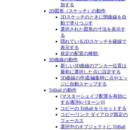
加する
2D図形（スケッチ）の動作
2Dスケッチのときに閉曲線を自
動で塗りつぶす
選択された図形の寸法を表示す
る
隠れている2Dスケッチを破線で
表示する
規定の配置の種類:
3D曲線の動作
新しい3D曲線のアンカー位置は
最初に選択した点に設定する
3D曲線の作成/編集時に点やエッ
ジに自動スナップする
TriBall の動作
[マスターシェイプ配置を有効に
する[配列(パターン)]]
コピーの TriBall をリセットする
コピー/リンク ダイアログ既定の
フォーカス
選択中のオブジェクトに TriBall