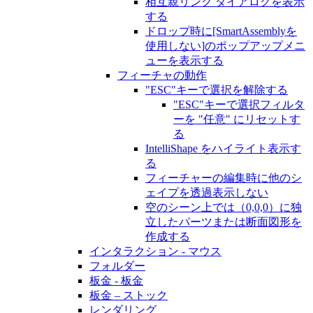
相互親リンク ダイアログを表示
する
ドロップ時に[SmartAssemblyを
使用しない]のポップアップメニ
ューを表示する
フィーチャの動作
"ESC"キーで選択を解除する
"ESC"キーで選択フィルタ
ーを "任意" にリセットす
る
IntelliShape をハイライト表示す
る
フィーチャーの編集時に他のシ
ェイプを透過表示しない
空のシーン上では（0,0,0）に独
立したパーツまたは断面図形を
作成する
インタラクション - マウス
フォルダー
板金 - 板金
板金 – ストック
レンダリング