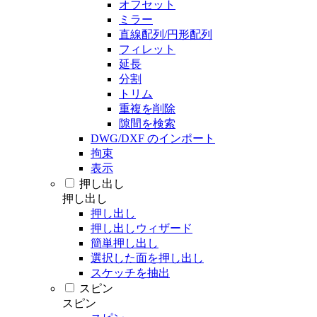
オフセット
ミラー
直線配列/円形配列
フィレット
延長
分割
トリム
重複を削除
隙間を検索
DWG/DXF のインポート
拘束
表示
押し出し
押し出し
押し出し
押し出しウィザード
簡単押し出し
選択した面を押し出し
スケッチを抽出
スピン
スピン