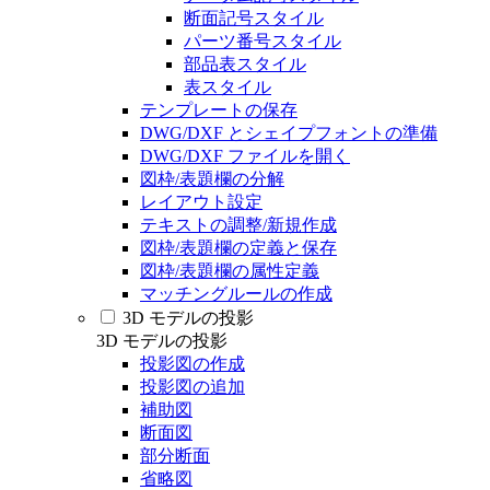
断面記号スタイル
パーツ番号スタイル
部品表スタイル
表スタイル
テンプレートの保存
DWG/DXF とシェイプフォントの準備
DWG/DXF ファイルを開く
図枠/表題欄の分解
レイアウト設定
テキストの調整/新規作成
図枠/表題欄の定義と保存
図枠/表題欄の属性定義
マッチングルールの作成
3D モデルの投影
3D モデルの投影
投影図の作成
投影図の追加
補助図
断面図
部分断面
省略図