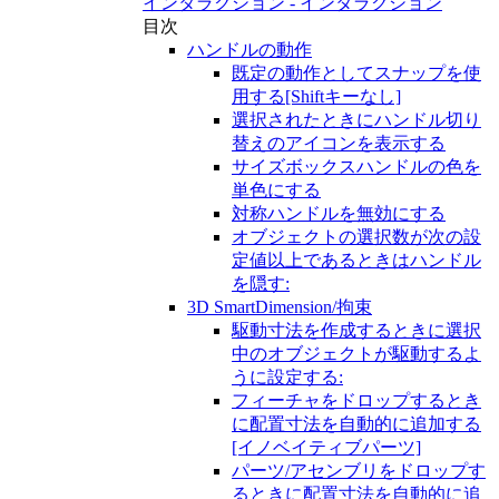
インタラクション - インタラクション
目次
ハンドルの動作
既定の動作としてスナップを使
用する[Shiftキーなし]
選択されたときにハンドル切り
替えのアイコンを表示する
サイズボックスハンドルの色を
単色にする
対称ハンドルを無効にする
オブジェクトの選択数が次の設
定値以上であるときはハンドル
を隠す:
3D SmartDimension/拘束
駆動寸法を作成するときに選択
中のオブジェクトが駆動するよ
うに設定する:
フィーチャをドロップするとき
に配置寸法を自動的に追加する
[イノベイティブパーツ]
パーツ/アセンブリをドロップす
るときに配置寸法を自動的に追