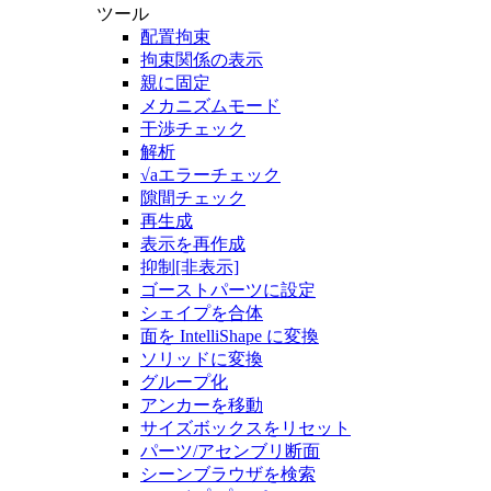
ツール
配置拘束
拘束関係の表示
親に固定
メカニズムモード
干渉チェック
解析
√aエラーチェック
隙間チェック
再生成
表示を再作成
抑制[非表示]
ゴーストパーツに設定
シェイプを合体
面を IntelliShape に変換
ソリッドに変換
グループ化
アンカーを移動
サイズボックスをリセット
パーツ/アセンブリ断面
シーンブラウザを検索