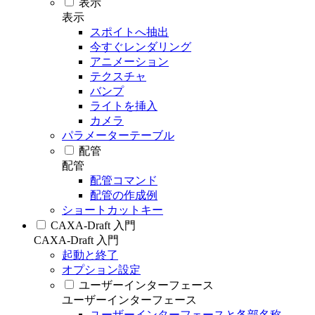
表示
表示
スポイトへ抽出
今すぐレンダリング
アニメーション
テクスチャ
バンプ
ライトを挿入
カメラ
パラメーターテーブル
配管
配管
配管コマンド
配管の作成例
ショートカットキー
CAXA-Draft 入門
CAXA-Draft 入門
起動と終了
オプション設定
ユーザーインターフェース
ユーザーインターフェース
ユーザーインターフェースと各部名称