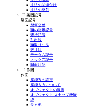
寸法の関連付け
寸法の整列
製図記号
製図記号
幾何公差
面の指示記号
溶接記号
引出線
面取り寸法
穴寸法
データム記号
ノック穴記号
図面注記
作図
作図
座標系の設定
座標入力について
オブジェクトの選択
オブジェクト スナップ機能
線
長方形