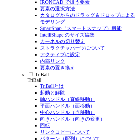
IRONCAD で扱う要素
要素の選択方法
カタログからのドラッグ＆ドロップによる
モデリング
SmartSnap（スマートスナップ）機能
IntelliShape のサイズ編集
カーネルの切り替え
ストラクチャパーツについて
アクティブに設定
内部リンク
要素の置き換え
TriBall
TriBall
TriBallとは
起動と解除
軸ハンドル（直線移動）
平面ハンドル（面移動）
中心ハンドル（点移動）
向きハンドル（向きの変更）
回転
リンクコピーについて
パターン（配列）について