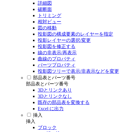
詳細図
破断面
トリミング
相対ビュー
図の移動
投影図の構成要素のレイヤーを指定
投影レイヤーの選択/変更
投影図を修正する
線の非表示/再表示
曲線のプロパティ
パーツプロパティ
投影図ツリーで表示/非表示などを変更
部品表とパーツ番号
部品表とパーツ番号
3Dとリンクあり
3Dとリンクなし
既存の部品表を変換する
Excel に出力
挿入
挿入
ブロック