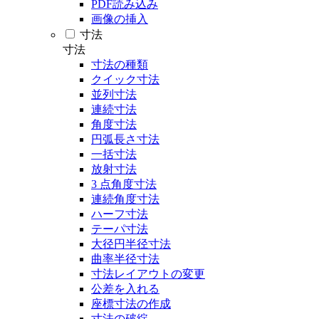
PDF読み込み
画像の挿入
寸法
寸法
寸法の種類
クイック寸法
並列寸法
連続寸法
角度寸法
円弧長さ寸法
一括寸法
放射寸法
3 点角度寸法
連続角度寸法
ハーフ寸法
テーパ寸法
大径円半径寸法
曲率半径寸法
寸法レイアウトの変更
公差を入れる
座標寸法の作成
寸法の破綻