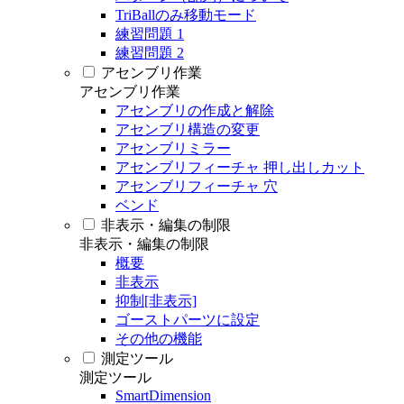
TriBallのみ移動モード
練習問題 1
練習問題 2
アセンブリ作業
アセンブリ作業
アセンブリの作成と解除
アセンブリ構造の変更
アセンブリミラー
アセンブリフィーチャ 押し出しカット
アセンブリフィーチャ 穴
ベンド
非表示・編集の制限
非表示・編集の制限
概要
非表示
抑制[非表示]
ゴーストパーツに設定
その他の機能
測定ツール
測定ツール
SmartDimension