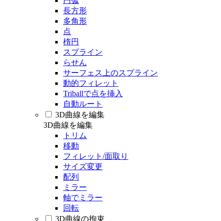
円弧
長方形
多角形
点
楕円
スプライン
らせん
サーフェス上のスプライン
動的フィレット
Triballで点を挿入
自動ルート
3D曲線を編集
3D曲線を編集
トリム
移動
フィレット/面取り
サイズ変更
配列
ミラー
軸でミラー
回転
3D曲線の拘束