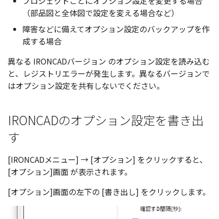
プロジェクトごとにオプション設定を変更する場合
を読み込む
い、単位設定画面の表示
ト配置設定
ネットワークライセンス
フォルダー
溶接記号スタイル
レイヤーのフリーズ/解除
（部品図と全体図で設定を変える場合など）
かしい
体積の単位を密度から参
アップグレード時の注意点
ストラクチャパーツにつ
DWG/DXF とシェイプフ
能の追加
非表示・編集の制限
挿入
補助図
連続寸法
雲マーク
六角穴付ボルトをインポート
その他
データ
リンクコピーについて
隙間チェック
面間フィレット
スプライン
回転
留め継ぎを追加
破断面
放射寸法
ノック穴記号
円弧
トの準備
寸法作成時にスタイルを
評価版 アクティベーション
板金 - 板金
データム記号スタイル
障害などに備えてオプション設定のバックアップを作
その他の表示不具合
複数選択時にカタログに
管理者として実行
アクティブに設定
溶接記号の JIS 規格更新
測定ツール
寸法
詳細図
寸法レイアウトの変更
回転
アセンブリ
スナップ – スナップとグ
パターン（配列）につい
再生成
凝固
らせん
閉じた角を追加
トリミング
3 点角度寸法
図面注記
ポリライン
成する場合
登録
DWG/DXF ファイルを開く
PDF 出力時の画像の表示
ライセンス形態
板金 – ストック
ド
切断線（断面記号）スタ
異なる IRONCADバージョン のオプション設定を読み込む
CAXA 部品表の順番が変わ
内部リンク
寸法許容差の位置設定の
プロパティ
製図記号
カスタム詳細図
公差を入れる
拡大/縮小
投影図・アイソメ図を作成
TriBallのみ移動モード
表示を再作成
縫合
サーフェス上のスプライ
ベンドノッチを作成
相対ビュー
連続角度寸法
平行線
と、レジストリエラーが発生します。異なるバージョンで
てしまう
3D 曲線 - 中心点の拘束
図枠/表題欄の分解
テキスト選択時にプロパ
レンダリング
スナップ - 極ガイド
バルーン（パーツ番号）
はオプション設定を共有しないでください。
を表示
要素の置き換え
イル
面の指示記号の個別設定
外部保存・挿入
作図
全体図
寸法の破綻
オフセット
練習問題 1
抑制[非表示]
パッチ
動的フィレット
パンチベンドを作成
図の移動
ハーフ寸法
中心線
CAXA 投影が遅い場合
レイアウト設定
パフォーマンス
スナップ – オブジェクト 
キー操作でシート切り替
ナップ
部品表スタイル
寸法編集時のカスタム記
2D スケッチ
印刷
図のトリミング
中心マーク
ミラー
練習問題 2
ゴーストパーツに設定
Triballで点を挿入
ベンドを展開/ベンドの展
投影図の構成要素のレイ
テーパ寸法
環状中心線
IRONCADのオプション設定を書き出
Windows のシステムの確
テキストの調整/新規作成
登録
AutoCAD データ インポ
解除
を指定
とトラブル問診票の記入
す
2D ドローイングブラウザ
3Dインターフェース - 投
表スタイル
押し出し
レイヤーの表示/非表示、印
省略図
中心線
延長
シェイプを合体
自動ルート
大径円半径寸法
正多角形
追加
図枠/表題欄の定義と保存
画像の透明度設定
刷の制限
2Dドローイング
クイックベンド
投影レイヤーの選択/変更
3Dインターフェース - 略
ベンド線スタイル
スピン
編集
テキスト
分割/トリム
面を IntelliShape に変換
曲率半径寸法
点
[IRONCADメニュー] → [オプション] をクリックすると、
図面の一括作成の既定の
じ山
図枠/表題欄の属性定義
選択フィルターのデフォ
設定の初期化
プロパティ リスト
コーナーブレーク
投影図を修正する
[オプション]画面 が表示されます。
プレート設定
設定
スイープ
更新
引出線付きテキスト
フィレット/面取り
ソリッドに変換
寸法レイアウトの変更
ハッチング
[オプション]画面の左下の [書き出し] をクリックします。
3Dインターフェース - 寸
マッチングルールの作成
2D ドローイングと CAXA
テンプレート
ソリッド/サーフェス展開
線の非表示/再表示
断面位置を割合で設定
Draft（2D ドラフト）の違い
ーツを作成
ロフト
レンダリング、シェーディン
ノック穴記号
TriBall
グループ化
公差を入れる
塗りつぶし
3D インターフェース - 部
グ
色
曲線のプロパティ