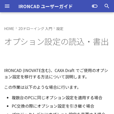
IRONCAD ユーザーガイド
検
索
HOME
2Dドローイング 入門
設定
IRONCAD の動作環境
IRONCADオプション設定
起動と終了
起動と終了
IRONCADのオプション設定
ユーザーインターフェースと
図枠テンプレートの保存
投影図の作成
部品表テンプレートの保存
寸法の種類
ポリライン
スタイルとレイヤー
カタログ
新規シーンを開く
モデリング機能の改善
トラブル発生時のお問い合わ
アクティベーション
アップグレード
管理ツールのタイプ
購入ライセンス
オプション設定を開く
オプション設定を開く
ユーザーインターフェー
IRONCAD で扱う要素
TriBallとは
アセンブリの作成と解除
概要
SmartDimension
パーツ プロパティ
外部保存
2Dシェイプ
押し出し
スピン
スイープ
ロフト
エンボス
ねじ山
カタログ
インポート
配置拘束
サーフェスを作成
直線
トリム
3D曲線に寸法を指定
3D 曲線を編集
面を移動
展開/展開解除
スポイトへ抽出
配管コマンド
ユーザーインターフェー
表示操作
CAXA Draft のテンプレー
投影図の作成
3Dとリンクあり
ブロック
寸法の種類
幾何公差
座標系の設定
図面の印刷
図
スタイルの作成と削除
レイヤーの作成と削除
3D/2D を複数モニターで
スケッチ内で押し出し領
PMI のカタログ登録
異なる長さのベンドに閉
同一線上の中心線を作成
配置用の TriBall の追加
移行ツールの追加
トランスレーターの強化
一部がワイヤー表示にな
を
オプション設定の読込・書出
を書き出す
各部名称
せ方法
各部名称
各部名称
ついて
する
選択
角を追加
小さなパーツが表示され
初
インストール
CAXA Draft オプション設
オプション設定
オプション設定
図枠テンプレートのカタログ
投影図の追加
バルーンの作成
SmartDimension
2点、接線、垂線
スタイルの設定
カタログセット
パーツ 1 を作成
スケッチ機能の改善
PC移行
ライセンスの確認方法(US
USBタイプ
TERMライセンス
全般
初期化、読み込み、書き
要素の選択方法
起動と解除
アセンブリ構造の変更
非表示
その他の測定ツール
アセンブリ プロパティ
挿入
作図
押し出しウィザード
スピンウィザード
スイープウィザード
ロフトウィザード
ラップエンボス
略図ねじ山
カタログセット
エクスポート
拘束関係の表示
スピン サーフェス
円
移動
3D曲線に拘束を設定
3D 曲線を作成
面を削除
ロフト
今すぐレンダリング
配管の作成例
シートの切り替え
投影図の追加
3Dとリンクなし
PDF読み込み
クイック寸法
面の指示記号
座標入力について
スマート印刷
線種
投影図スタイル
レイヤーの表示/非表示、
長方形の作図機能の強化
図面の一括作成で表示構
一括保存機能がカタログ
定
IRONCADのオプション設定
インターフェースのカスタマ
化
表示不具合の原因と対処
インターフェースのカス
インターフェースのカス
テンプレートの作成手順
刷の制限
パラメーターのクイック
平行線間のフィレット作
スケッチベンドで作成し
サポート
イルに対応
パーツ/アセンブリが透け
期
を読み込む
イズ
法
イズ
イズ
デルを延長
いる
アンインストール
ユーザーインターフェース
ユーザーインターフェース
断面図
3D とリンクした部品表を作
引出線寸法
四角形・多角形
レイヤーの設定
アイテムの入れ替え
パーツ 2 を作成
PMI の改善
ライセンスの確認方法(ス
ソフトウェアタイプ
パーツ
パス
カタログからのドラッグ
軸ハンドル（直線移動）
アセンブリミラー
抑制[非表示]
Triball 機能で寸法作成
既定のプロパティ項目の
編集
簡単押し出し
簡単スピン
簡単スイープ
簡単ロフト
お気に入りカタログ
親に固定
スイープ サーフェス
円弧
フィレット/面取り
交差曲線
面をマッチ
スケッチベンドの作成
アニメーション
補助図
既存の部品表を変換する
画像の挿入
並列寸法
溶接記号
オブジェクトの選択
寸法
テキストスタイル
ポリラインの反転機能の
化
単位の設定
成する
ンドアロン)
ロップによるモデリング
JIS の BLANK テンプレー
外部リンクモデルを別フ
カムの断面図作成機能
自動寸法の設定を追加
IRONCAD (INOVATE含む)、CAXA Draft でご使用のオプシ
不具合報告・修正プログラム
作業フォルダー、バックア
を開く
ルとしてミラーコピー
2D 投影時にベンド線を分
円柱や円柱穴が丸く表示
ライセンスタイプ
表示操作
表示
部分断面
角度寸法
円
カタログの右クリックメニュ
ねじ穴を作成
板金機能の改善
アセンブリ
表示
平面ハンドル（面移動）
アセンブリフィーチャ 押
ゴーストパーツに設定
カスタムプロパティ
DWG/DXF のインポート
選択した面を押し出し
スケッチを抽出
スケッチを抽出
ガイドラインを使用した
パーツの入れ替え
メカニズムモード
ロフト サーフェス
長方形
サイズ変更
投影曲線
面をオフセット
切り抜き
テクスチャ
断面図
Excel に出力
連続寸法
引出線
オブジェクト スナップ機
寸法スタイル
多角形の作図方法の追加
ョン設定を移行する方法について説明します。
ップフォルダーの確認
ない
オプション設定の読込・書出
Excel に出力
ー
SmartSnap（スマートス
出しカット
ト
中心マークの表示設定
ップ）機能
レイヤーの定義
押し出し方向反転のショ
パーツレベルのベンド設
スタンドアロンライセン
シェイプ
テンプレートの作成
図の更新
円弧長さ寸法
円弧
パーツ 3 を作成
CAXAドラフトの改善
インタラクション - イン
システム
中心ハンドル（点移動）
その他の機能
拘束
スケッチを抽出
ProActiveBOM
干渉チェック
ルールド サーフェス
多角形
配列
曲線をラップ
面の半径を編集
成形ツール
バンプ
部分断面
角度寸法
面取り寸法
線
公差記入枠（幾何公差）
表のセルに特殊文字を挿
この作業は以下のような場合に行います。
CAXA Draft のオプション設定
カットキー
適用
ユーザーインターフェー
ス
カタログ、テンプレートファ
クション
アセンブリフィーチャ 穴
スケッチを抽出
イル
自動寸法の穴数算出機能
を書き出す
表示不具合
イルの移行
IntelliShape のサイズ編
スタイルの設定
善
TriBall
3D モデルの投影
図枠の変更
座標寸法の作成
楕円
斜め穴を作成
2Dドローイングの改善
インタラクション
向きハンドル（向きの変
表示
カタログの右クリックメ
解析
面からサーフェスを作成
点
ミラー
アイソパラメトリック曲
面を分割
ベンド角
ライトを挿入
省略図
円弧長さ寸法
穴寸法
長方形
塗りつぶし・グラデーシ
複数台のPCに同じオプション設定を適用する場合
干渉チェック除外リスト
モバイルライセンス
インタラクション - マウス
ベンド
ー
面の指示記号スタイル
の透明度設定
PC交換の際にオプション設定を引き継ぐ場合
CAXA Draft のオプション設定
括除外設定
トグルハンドルが表示さ
注意点
カーネルの切り替え
テンプレートの保存
テキストボックス内のテ
アセンブリ作業
部品表とパーツ番号
破断面
並列寸法
スプライン
フィーチャを編集
システム
テキスト
回転
√aエラーチェック
メッシュサーフェス
楕円
軸でミラー
ブリッジ曲線
コーナーリリーフを作成
カメラ
詳細図
一括寸法
データム記号
円