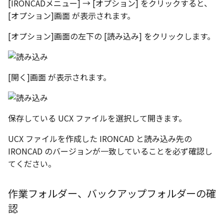
[IRONCADメニュー] → [オプション] をクリックすると、
ツール
ストレッチ
[オプション]画面 が表示されます。
空の表
サーフェス
削除
[オプション]画面の左下の [読み込み] をクリックします。
略図ねじ山
3D曲線
部分削除
[開く]画面 が表示されます。
3D曲線を編集
トリム
3D曲線の拘束
延長
保存している UCX ファイルを選択して開きます。
オブジェクトから3D曲線
面取り/フィレット
UCX ファイルを作成した IRONCAD と読み込み先の
を作成
IRONCAD のバージョンが一致していることを必ず確認し
回転
てください。
面の直接編集
グループ
板金
作業フォルダー、バックアップフォルダーの確
雲マーク
認
SmartPaint