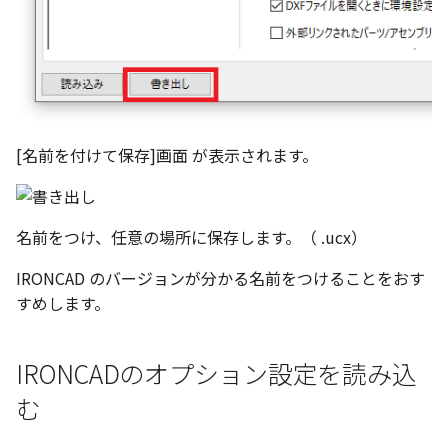
テキストドロップ時に編
表とその他
ショートカットキー
板金パーツを作成
ブール演算
穴の注釈
グループ化/シェイプを結合
アンカーを移動
座標寸法の作成
楕円
態にする
図のプロパティ
注意事項
パーツプロパティ
ファイル属性
ソリッドパーツから板金
パーツをシェル化
公差記入枠
サイズボックスをリセッ
寸法の破綻
穴/軸
配管の中心線を投影
ツを作成
3D寸法から自動作成
投影図ツリーで表示/非表
などを変更
面を勾配
データム記号
パーツ/アセンブリ断面
寸法の関連付け
歯車
部品表に配管長さを表示
見積表
パーツからドローイングを作
[名前を付けて保存]画面 が表示されます。
成
パーツを分割する
データムターゲット
シーンブラウザを検索
寸法の整列
移動
フィーチャの隠線表示の
トリム
面の指示記号
シェイプ プロパティ
複写
名前をつけ、任意の場所に保存します。（ .ucx）
エンボス
溶接記号
ゼブラストライプ
オフセット
IRONCAD のバージョンが分かる名前をつけることをおす
すめします。
ねじ山
ハッチング
結合点を挿入
ミラー
カタログ
穴リスト
COMPOSE データ変換
配列複写
IRONCADのオプション設定を読み込
む
インポート/エクスポート
デザインバリエーションリス
拡大/縮小
ト