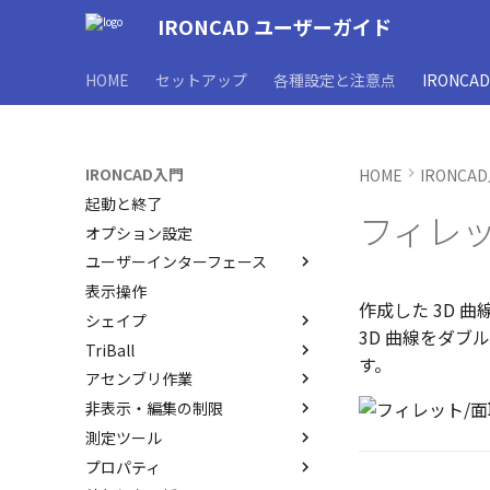
IRONCAD ユーザーガイド
HOME
セットアップ
各種設定と注意点
IRONCA
IRONCAD入門
HOME
IRONCA
起動と終了
フィレッ
オプション設定
ユーザーインターフェース
表示操作
ユーザーインターフェースと各
作成した 3D 
部名称
シェイプ
3D 曲線をダブ
インターフェースのカスタマイ
TriBall
IRONCAD で扱う要素
ズ
す。
アセンブリ作業
要素の選択方法
TriBallとは
非表示・編集の制限
カタログからのドラッグ＆ドロ
起動と解除
アセンブリの作成と解除
ップによるモデリング
測定ツール
軸ハンドル（直線移動）
アセンブリ構造の変更
概要
SmartSnap（スマートスナッ
プロパティ
平面ハンドル（面移動）
アセンブリミラー
非表示
SmartDimension
プ）機能