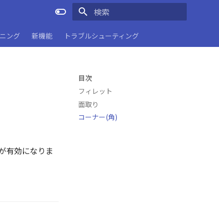
検索を初期化
ーニング
新機能
トラブルシューティング
目次
フィレット
面取り
コーナー(角)
ドが有効になりま