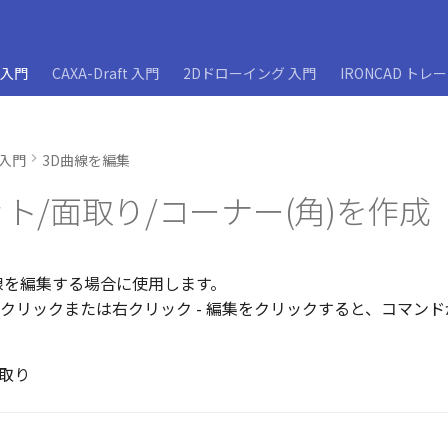
D入門
CAXA-Draft 入門
2Dドローイング 入門
IRONCAD トレ
D入門
3D曲線を編集
ト/面取り/コーナー(角)を作成
曲線を編集する場合に使用します。
ルクリックまたは右クリック - 編集をクリックすると、コマン