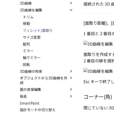
3D曲線
パーツの入れ替え
拘束関係の表示
サーフェスを作成
接続された 3D
3D曲線を編集
ProActiveBOM
親に固定
スピン サーフェス
直線
カタログの右クリックメニュー
メカニズムモード
スイープ サーフェス
円
トリム
[面取り距離]、
干渉チェック
ロフト サーフェス
円弧
移動
解析
ルールド サーフェス
長方形
フィレット/面取り
1 番目と 2 
√aエラーチェック
面からサーフェスを作成
多角形
サイズ変更
隙間チェック
メッシュサーフェス
点
配列
再生成
面間フィレット
楕円
ミラー
面取りを作成する
表示を再作成
凝固
スプライン
軸でミラー
2 番目の線を
抑制[非表示]
縫合
らせん
回転
3D曲線の拘束
ゴーストパーツに設定
パッチ
サーフェス上のスプライン
オブジェクトから3D曲線を作
シェイプを合体
動的フィレット
3D曲線に寸法を指定
Esc キーで終了
成
面を IntelliShape に変換
Triballで点を挿入
3D曲線に拘束を設定
面の直接編集
3D 曲線を編集
ソリッドに変換
自動ルート
コーナー(角)
板金
3D 曲線を作成
面を移動
グループ化
SmartPaint
交差曲線
面を削除
展開/展開解除
アンカーを移動
閉じていない 3
設計モードの切り替え
投影曲線
面をマッチ
ロフト
サイズボックスをリセット