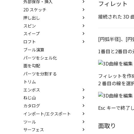
外部保存・挿入
中心ハンドル（点移動）
アセンブリフィーチャ 押し出
抑制[非表示]
その他の測定ツール
パーツ プロパティ
フィレット
IntelliShape のサイズ編集
しカット
2D スケッチ
向きハンドル（向きの変更）
ゴーストパーツに設定
Triball 機能で寸法作成
アセンブリ プロパティ
外部保存
カーネルの切り替え
アセンブリフィーチャ 穴
接続された 3D
押し出し
回転
その他の機能
既定のプロパティ項目の活用
挿入
2Dシェイプ
ストラクチャパーツについて
ベンド
スピン
リンクコピーについて
カスタムプロパティ
作図
押し出し
アクティブに設定
スイープ
パターン（配列）について
編集
押し出しウィザード
スピン
内部リンク
[円弧半径]、[
ロフト
TriBallのみ移動モード
DWG/DXF のインポート
簡単押し出し
スピンウィザード
スイープ
移動/コピー
要素の置き換え
ブール演算
練習問題 1
拘束
選択した面を押し出し
簡単スピン
スイープウィザード
ロフト
回転
1番目と2番目
パーツをシェル化
練習問題 2
表示
スケッチを抽出
スケッチを抽出
簡単スイープ
ロフトウィザード
サイズ変更
面を勾配
スケッチを抽出
簡単ロフト
オフセット
パーツを分割する
ガイドラインを使用したロフト
ミラー
フィレットを作成
トリム
スケッチを抽出
直線配列/円形配列
2 番目の線を
エンボス
フィレット
ねじ山
エンボス
延長
カタログ
ラップエンボス
ねじ山
分割
Esc キーで終了
インポート/エクスポート
略図ねじ山
カタログ
トリム
ツール
カタログセット
インポート
重複を削除
面取り
サーフェス
お気に入りカタログ
エクスポート
配置拘束
隙間を検索