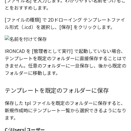
[ファイル名] を入力します。わかりやすい名前をつけるこ
い、単位設定画面の表示
ト配置設定
ネットワークライセンス
フォルダー
溶接記号スタイル
レイヤーのフリーズ/解除
とをおすすめします。
かしい
体積の単位を密度から参
アップグレード時の注意点
ストラクチャパーツにつ
DWG/DXF とシェイプフ
能の追加
非表示・編集の制限
挿入
補助図
連続寸法
雲マーク
六角穴付ボルトをインポート
その他
データ
リンクコピーについて
隙間チェック
面間フィレット
スプライン
回転
留め継ぎを追加
破断面
放射寸法
ノック穴記号
円弧
トの準備
寸法作成時にスタイルを
評価版 アクティベーション
板金 - 板金
データム記号スタイル
[ファイルの種類] で 2Dドローイング テンプレートファイ
その他の表示不具合
複数選択時にカタログに
管理者として実行
アクティブに設定
溶接記号の JIS 規格更新
測定ツール
寸法
詳細図
寸法レイアウトの変更
回転
アセンブリ
スナップ – スナップとグ
パターン（配列）につい
再生成
凝固
らせん
閉じた角を追加
トリミング
3 点角度寸法
図面注記
ポリライン
ル形式（.icd）を選択し、[保存] をクリックします。
登録
DWG/DXF ファイルを開く
PDF 出力時の画像の表示
ライセンス形態
板金 – ストック
ド
切断線（断面記号）スタ
CAXA 部品表の順番が変わ
内部リンク
寸法許容差の位置設定の
プロパティ
製図記号
カスタム詳細図
公差を入れる
拡大/縮小
投影図・アイソメ図を作成
TriBallのみ移動モード
表示を再作成
縫合
サーフェス上のスプライ
ベンドノッチを作成
相対ビュー
連続角度寸法
平行線
てしまう
3D 曲線 - 中心点の拘束
図枠/表題欄の分解
テキスト選択時にプロパ
レンダリング
スナップ - 極ガイド
バルーン（パーツ番号）
IRONCAD を [管理者として実行] で起動していない場合、
を表示
要素の置き換え
イル
面の指示記号の個別設定
外部保存・挿入
作図
全体図
寸法の破綻
オフセット
練習問題 1
抑制[非表示]
パッチ
動的フィレット
パンチベンドを作成
図の移動
ハーフ寸法
中心線
テンプレートを既定のフォルダーに直接保存することはで
CAXA 投影が遅い場合
レイアウト設定
パフォーマンス
スナップ – オブジェクト 
きません。任意のフォルダーに一旦保存し、後から既定の
キー操作でシート切り替
ナップ
部品表スタイル
寸法編集時のカスタム記
2D スケッチ
印刷
図のトリミング
中心マーク
ミラー
練習問題 2
ゴーストパーツに設定
Triballで点を挿入
ベンドを展開/ベンドの展
投影図の構成要素のレイ
テーパ寸法
環状中心線
Windows のシステムの確
フォルダーに移動します。
テキストの調整/新規作成
登録
AutoCAD データ インポ
解除
を指定
とトラブル問診票の記入
2D ドローイングブラウザ
3Dインターフェース - 投
表スタイル
押し出し
レイヤーの表示/非表示、印
省略図
中心線
延長
シェイプを合体
自動ルート
大径円半径寸法
正多角形
追加
図枠/表題欄の定義と保存
画像の透明度設定
刷の制限
2Dドローイング
クイックベンド
投影レイヤーの選択/変更
テンプレートを既定のフォルダーに保存
3Dインターフェース - 略
ベンド線スタイル
スピン
編集
テキスト
分割/トリム
面を IntelliShape に変換
曲率半径寸法
点
図面の一括作成の既定の
じ山
図枠/表題欄の属性定義
選択フィルターのデフォ
設定の初期化
プロパティ リスト
コーナーブレーク
投影図を修正する
保存した tpl ファイルを既定のフォルダーに保存すると、
プレート設定
設定
スイープ
更新
引出線付きテキスト
フィレット/面取り
ソリッドに変換
寸法レイアウトの変更
ハッチング
新規作成時にテンプレート一覧から選択できるようになり
3Dインターフェース - 寸
マッチングルールの作成
2D ドローイングと CAXA
テンプレート
ソリッド/サーフェス展開
線の非表示/再表示
ます。
断面位置を割合で設定
Draft（2D ドラフト）の違い
ーツを作成
ロフト
レンダリング、シェーディン
ノック穴記号
TriBall
グループ化
公差を入れる
塗りつぶし
C:\Users[ユーザー
3D インターフェース - 部
グ
色
曲線のプロパティ