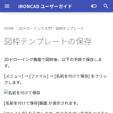
IRONCAD ユーザーガイド
検
索
HOME
2Dドローイング 入門
図枠テンプレート
IRONCAD の動作環境
IRONCADオプション設定
起動と終了
起動と終了
オプション設定
ユーザーインターフェースと
テンプレートを既定のフォル
投影図の作成
部品表テンプレートの保存
寸法の種類
ポリライン
スタイルとレイヤー
カタログ
新規シーンを開く
モデリング機能の改善
トラブル発生時のお問い合わ
アクティベーション
アップグレード
管理ツールのタイプ
購入ライセンス
オプション設定を開く
オプション設定を開く
ユーザーインターフェー
IRONCAD で扱う要素
TriBallとは
アセンブリの作成と解除
概要
SmartDimension
パーツ プロパティ
外部保存
2Dシェイプ
押し出し
スピン
スイープ
ロフト
エンボス
ねじ山
カタログ
インポート
配置拘束
サーフェスを作成
直線
トリム
3D曲線に寸法を指定
3D 曲線を編集
面を移動
展開/展開解除
スポイトへ抽出
配管コマンド
ユーザーインターフェー
表示操作
CAXA Draft のテンプレー
投影図の作成
3Dとリンクあり
ブロック
寸法の種類
幾何公差
座標系の設定
図面の印刷
図
スタイルの作成と削除
レイヤーの作成と削除
3D/2D を複数モニターで
スケッチ内で押し出し領
PMI のカタログ登録
異なる長さのベンドに閉
同一線上の中心線を作成
配置用の TriBall の追加
移行ツールの追加
トランスレーターの強化
一部がワイヤー表示にな
を
図枠テンプレートの保存
各部名称
ダーに保存
せ方法
各部名称
各部名称
ついて
する
選択
角を追加
小さなパーツが表示され
初
インストール
CAXA Draft オプション設
オプション設定
オプション設定
シート背景の設定
投影図の追加
バルーンの作成
SmartDimension
2点、接線、垂線
スタイルの設定
カタログセット
パーツ 1 を作成
スケッチ機能の改善
PC移行
ライセンスの確認方法(US
USBタイプ
TERMライセンス
全般
初期化、読み込み、書き
要素の選択方法
起動と解除
アセンブリ構造の変更
非表示
その他の測定ツール
アセンブリ プロパティ
挿入
作図
押し出しウィザード
スピンウィザード
スイープウィザード
ロフトウィザード
ラップエンボス
略図ねじ山
カタログセット
エクスポート
拘束関係の表示
スピン サーフェス
円
移動
3D曲線に拘束を設定
3D 曲線を作成
面を削除
ロフト
今すぐレンダリング
配管の作成例
シートの切り替え
投影図の追加
3Dとリンクなし
PDF読み込み
クイック寸法
面の指示記号
座標入力について
スマート印刷
線種
投影図スタイル
レイヤーの表示/非表示、
長方形の作図機能の強化
図面の一括作成で表示構
一括保存機能がカタログ
定
インターフェースのカスタマ
表示不具合の原因と対処
保存フォルダーの確認方法
インターフェースのカス
インターフェースのカス
テンプレートの作成手順
刷の制限
パラメーターのクイック
平行線間のフィレット作
スケッチベンドで作成し
サポート
イルに対応
パーツ/アセンブリが透け
期
イズ
法
イズ
イズ
デルを延長
いる
アンインストール
ユーザーインターフェース
ユーザーインターフェース
管理者として実行
断面図
3D とリンクした部品表を作
引出線寸法
四角形・多角形
レイヤーの設定
アイテムの入れ替え
パーツ 2 を作成
PMI の改善
ライセンスの確認方法(ス
ソフトウェアタイプ
パーツ
パス
カタログからのドラッグ
軸ハンドル（直線移動）
アセンブリミラー
抑制[非表示]
Triball 機能で寸法作成
既定のプロパティ項目の
編集
簡単押し出し
簡単スピン
簡単スイープ
簡単ロフト
お気に入りカタログ
親に固定
スイープ サーフェス
円弧
フィレット/面取り
交差曲線
面をマッチ
スケッチベンドの作成
アニメーション
補助図
既存の部品表を変換する
画像の挿入
並列寸法
溶接記号
オブジェクトの選択
寸法
テキストスタイル
ポリラインの反転機能の
2Dドローイング画面で図枠後、以下の手順で保存しま
化
単位の設定
テンプレートファイルの新規
成する
ンドアロン)
ロップによるモデリング
JIS の BLANK テンプレー
外部リンクモデルを別フ
カムの断面図作成機能
自動寸法の設定を追加
す。
作成画面
不具合報告・修正プログラム
を開く
ルとしてミラーコピー
2D 投影時にベンド線を分
円柱や円柱穴が丸く表示
ライセンスタイプ
表示操作
表示
オプション設定の読込・書出
部分断面
角度寸法
円
カタログの右クリックメニュ
ねじ穴を作成
板金機能の改善
アセンブリ
表示
平面ハンドル（面移動）
アセンブリフィーチャ 押
ゴーストパーツに設定
カスタムプロパティ
DWG/DXF のインポート
選択した面を押し出し
スケッチを抽出
スケッチを抽出
ガイドラインを使用した
パーツの入れ替え
メカニズムモード
ロフト サーフェス
長方形
サイズ変更
投影曲線
面をオフセット
切り抜き
テクスチャ
断面図
Excel に出力
連続寸法
引出線
オブジェクト スナップ機
寸法スタイル
多角形の作図方法の追加
[メニュー] → [ファイル] → [名前を付けて保存] をクリッ
ない
オプション設定の読込・書出
Excel に出力
ー
SmartSnap（スマートス
出しカット
ト
中心マークの表示設定
クします。
ップ）機能
レイヤーの定義
押し出し方向反転のショ
パーツレベルのベンド設
スタンドアロンライセン
シェイプ
テンプレートの作成
シート設定
図の更新
円弧長さ寸法
円弧
パーツ 3 を作成
CAXAドラフトの改善
インタラクション - イン
システム
中心ハンドル（点移動）
その他の機能
拘束
スケッチを抽出
ProActiveBOM
干渉チェック
ルールド サーフェス
多角形
配列
曲線をラップ
面の半径を編集
成形ツール
バンプ
部分断面
角度寸法
面取り寸法
線
公差記入枠（幾何公差）
表のセルに特殊文字を挿
カットキー
適用
ユーザーインターフェー
ス
カタログ、テンプレートファ
クション
アセンブリフィーチャ 穴
スケッチを抽出
イル
自動寸法の穴数算出機能
表示不具合
イルの移行
IntelliShape のサイズ編
スタイルの設定
善
TriBall
3D モデルの投影
図枠の変更
座標寸法の作成
楕円
斜め穴を作成
2Dドローイングの改善
インタラクション
向きハンドル（向きの変
表示
カタログの右クリックメ
解析
面からサーフェスを作成
点
ミラー
アイソパラメトリック曲
面を分割
ベンド角
ライトを挿入
省略図
円弧長さ寸法
穴寸法
長方形
塗りつぶし・グラデーシ
干渉チェック除外リスト
モバイルライセンス
インタラクション - マウス
ベンド
ー
面の指示記号スタイル
の透明度設定
[名前を付けて保存]画面 が表示されます。
括除外設定
トグルハンドルが表示さ
注意点
カーネルの切り替え
テンプレートの保存
テキストボックス内のテ
アセンブリ作業
部品表とパーツ番号
破断面
並列寸法
スプライン
フィーチャを編集
システム
テキスト
回転
√aエラーチェック
メッシュサーフェス
楕円
軸でミラー
ブリッジ曲線
コーナーリリーフを作成
カメラ
詳細図
一括寸法
データム記号
円