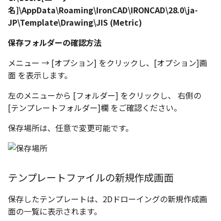
名]\AppData\Roaming\IronCAD\IRONCAD\28.0\ja-
テキストドロップ時に編
表とその他
ショートカットキー
板金パーツを作成
ブール演算
穴の注釈
グループ化/シェイプを結合
アンカーを移動
座標寸法の作成
楕円
JP\Template\Drawing\JIS (Metric)
態にする
図のプロパティ
注意事項
パーツプロパティ
ファイル属性
ソリッドパーツから板金
パーツをシェル化
公差記入枠
サイズボックスをリセッ
寸法の破綻
穴/軸
保存フォルダーの確認方法
配管の中心線を投影
ツを作成
3D寸法から自動作成
投影図ツリーで表示/非表
などを変更
面を勾配
データム記号
パーツ/アセンブリ断面
寸法の関連付け
歯車
メニュー → [オプション] をクリックし、[オプション]画
部品表に配管長さを表示
見積表
パーツからドローイングを作
面 を表示します。
成
パーツを分割する
データムターゲット
シーンブラウザを検索
寸法の整列
移動
フィーチャの隠線表示の
左のメニューから [フォルダー] をクリックし、 右側の
[テンプレートフォルダー]欄 をご確認ください。
トリム
面の指示記号
シェイプ プロパティ
複写
保存場所は、任意で変更可能です。
エンボス
溶接記号
ゼブラストライプ
オフセット
ねじ山
ハッチング
結合点を挿入
ミラー
テンプレートファイルの新規作成画面
カタログ
穴リスト
COMPOSE データ変換
配列複写
保存したテンプレートは、2Dドローイングの新規作成画
インポート/エクスポート
デザインバリエーションリス
拡大/縮小
面の一覧に表示されます。
ト