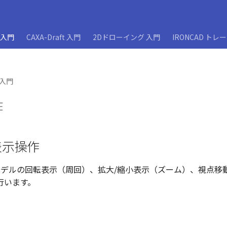
D入門
CAXA-Draft 入門
2Dドローイング 入門
IRONCAD トレ
D入門
作
表示操作
は、モデルの回転表示（周回）、拡大/縮小表示（ズーム）、視点
行います。