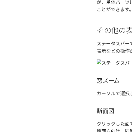
が、単体パーツ
パンチベンドを作成
パーツ/アセンブリ断面
ことができます
ベンドを展開/ベンドの展開解
シーンブラウザを検索
除
シェイプ プロパティ
クイックベンド
その他の
ゼブラストライプ
コーナーブレーク
結合点を挿入
ソリッド/サーフェス展開パー
ステータスバー
COMPOSE データ変換
ツを作成
表示などの操作
板金パーツを作成
ソリッドパーツから板金パーツ
を作成
見積表
窓ズーム
カーソルで選択
断面図
クリックした面で
断面方向は、同