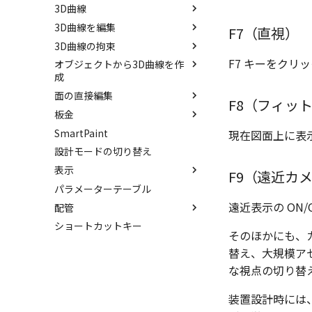
3D曲線
パーツの入れ替え
拘束関係の表示
サーフェスを作成
3D曲線を編集
ProActiveBOM
親に固定
スピン サーフェス
直線
F7（直視）
3D曲線の拘束
カタログの右クリックメニュー
メカニズムモード
スイープ サーフェス
円
トリム
F7 キーをク
オブジェクトから3D曲線を作
干渉チェック
ロフト サーフェス
円弧
移動
3D曲線に寸法を指定
成
解析
ルールド サーフェス
長方形
フィレット/面取り
3D曲線に拘束を設定
面の直接編集
3D 曲線を編集
√aエラーチェック
面からサーフェスを作成
多角形
サイズ変更
F8（フィッ
板金
3D 曲線を作成
面を移動
隙間チェック
メッシュサーフェス
点
配列
SmartPaint
交差曲線
面を削除
展開/展開解除
現在図面上に表
再生成
面間フィレット
楕円
ミラー
設計モードの切り替え
投影曲線
面をマッチ
ロフト
表示を再作成
凝固
スプライン
軸でミラー
表示
曲線をラップ
面をオフセット
スケッチベンドの作成
F9（遠近カ
抑制[非表示]
縫合
らせん
回転
パラメーターテーブル
アイソパラメトリック曲線
面の半径を編集
切り抜き
スポイトへ抽出
ゴーストパーツに設定
パッチ
サーフェス上のスプライン
遠近表示の ON/
配管
ブリッジ曲線
面を分割
成形ツール
今すぐレンダリング
シェイプを合体
動的フィレット
ショートカットキー
ベンド角
アニメーション
配管コマンド
面を IntelliShape に変換
Triballで点を挿入
そのほかにも、
コーナーリリーフを作成
テクスチャ
配管の作成例
ソリッドに変換
自動ルート
替え、大規模ア
留め継ぎを追加
バンプ
な視点の切り替
グループ化
閉じた角を追加
ライトを挿入
アンカーを移動
装置設計時には
ベンドノッチを作成
カメラ
サイズボックスをリセット