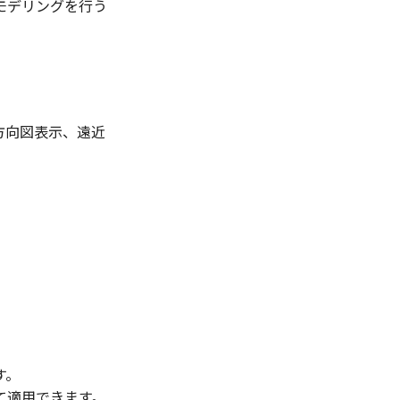
モデリングを行う
方向図表示、遠近
す。
て適用できます。