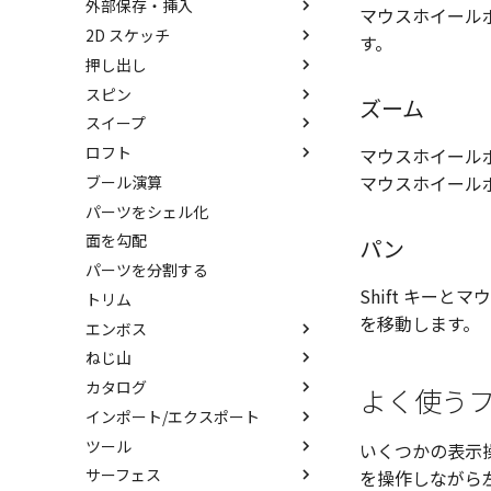
外部保存・挿入
中心ハンドル（点移動）
アセンブリフィーチャ 押し出
抑制[非表示]
その他の測定ツール
パーツ プロパティ
マウスホイール
IntelliShape のサイズ編集
しカット
2D スケッチ
向きハンドル（向きの変更）
ゴーストパーツに設定
Triball 機能で寸法作成
アセンブリ プロパティ
外部保存
す。
カーネルの切り替え
アセンブリフィーチャ 穴
押し出し
回転
その他の機能
既定のプロパティ項目の活用
挿入
2Dシェイプ
ストラクチャパーツについて
ベンド
スピン
リンクコピーについて
カスタムプロパティ
作図
押し出し
ズーム
アクティブに設定
スイープ
パターン（配列）について
編集
押し出しウィザード
スピン
内部リンク
ロフト
TriBallのみ移動モード
DWG/DXF のインポート
簡単押し出し
スピンウィザード
スイープ
移動/コピー
マウスホイールボ
要素の置き換え
マウスホイール
ブール演算
練習問題 1
拘束
選択した面を押し出し
簡単スピン
スイープウィザード
ロフト
回転
パーツをシェル化
練習問題 2
表示
スケッチを抽出
スケッチを抽出
簡単スイープ
ロフトウィザード
サイズ変更
面を勾配
スケッチを抽出
簡単ロフト
オフセット
パン
パーツを分割する
ガイドラインを使用したロフト
ミラー
Shift キー
トリム
スケッチを抽出
直線配列/円形配列
を移動します。
エンボス
フィレット
ねじ山
エンボス
延長
カタログ
ラップエンボス
ねじ山
分割
よく使う
インポート/エクスポート
略図ねじ山
カタログ
トリム
ツール
カタログセット
インポート
重複を削除
いくつかの表示
サーフェス
お気に入りカタログ
エクスポート
配置拘束
隙間を検索
を操作しながら