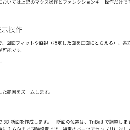
においては上記のマウス操作とファンクションキー操作だけで
。
表示操作
で、図面フィットや直視（指定した面を正面にとらえる）、各
が可能です。
した範囲をズームします。
 3D 断面を作成します。 断面の位置は、TriBall で調整しま
時に 3 方向まで同時設定でき、特定のパーツアセンブリに対し