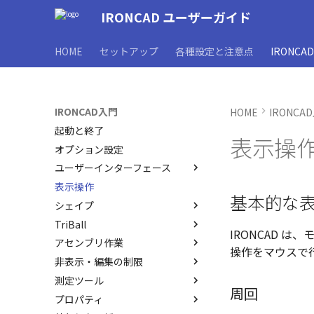
IRONCAD ユーザーガイド
HOME
セットアップ
各種設定と注意点
IRONCA
IRONCAD入門
HOME
IRONCA
起動と終了
表示操
オプション設定
ユーザーインターフェース
表示操作
ユーザーインターフェースと各
基本的な
部名称
シェイプ
インターフェースのカスタマイ
TriBall
IRONCAD で扱う要素
ズ
IRONCAD 
アセンブリ作業
要素の選択方法
TriBallとは
操作をマウスで
非表示・編集の制限
カタログからのドラッグ＆ドロ
起動と解除
アセンブリの作成と解除
ップによるモデリング
測定ツール
軸ハンドル（直線移動）
アセンブリ構造の変更
概要
周回
SmartSnap（スマートスナッ
プロパティ
平面ハンドル（面移動）
アセンブリミラー
非表示
SmartDimension
プ）機能