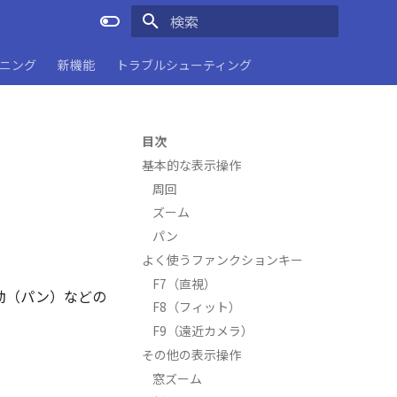
検索を初期化
ーニング
新機能
トラブルシューティング
目次
基本的な表示操作
周回
ズーム
パン
よく使うファンクションキー
F7（直視）
移動（パン）などの
F8（フィット）
F9（遠近カメラ）
その他の表示操作
窓ズーム