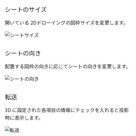
テキストドロップ時に編
表とその他
ショートカットキー
板金パーツを作成
ブール演算
穴の注釈
グループ化/シェイプを結合
アンカーを移動
座標寸法の作成
楕円
シートのサイズ
態にする
図のプロパティ
注意事項
パーツプロパティ
ファイル属性
ソリッドパーツから板金
パーツをシェル化
公差記入枠
サイズボックスをリセッ
寸法の破綻
穴/軸
開いている 2Dドローイングの図枠サイズを変更します。
配管の中心線を投影
ツを作成
3D寸法から自動作成
投影図ツリーで表示/非表
などを変更
面を勾配
データム記号
パーツ/アセンブリ断面
寸法の関連付け
歯車
部品表に配管長さを表示
見積表
パーツからドローイングを作
成
パーツを分割する
データムターゲット
シーンブラウザを検索
寸法の整列
移動
シートの向き
フィーチャの隠線表示の
配置する図枠の向きに応じてシートの向きを変更します。
トリム
面の指示記号
シェイプ プロパティ
複写
エンボス
溶接記号
ゼブラストライプ
オフセット
転送
ねじ山
ハッチング
結合点を挿入
ミラー
3D に設定された各項目の情報にチェックを入れると投影
カタログ
穴リスト
COMPOSE データ変換
配列複写
時に表示します。
インポート/エクスポート
デザインバリエーションリス
拡大/縮小
ト