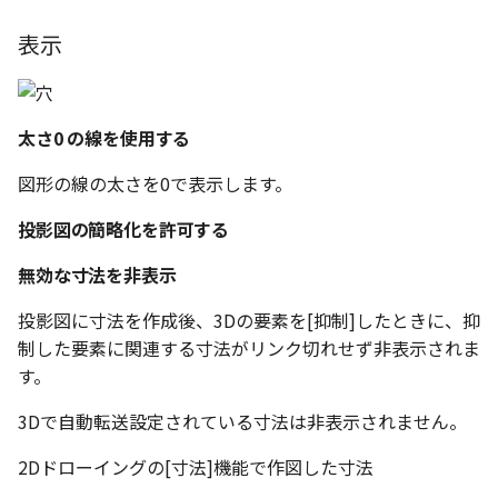
ツール
ストレッチ
表示
空の表
サーフェス
削除
略図ねじ山
3D曲線
部分削除
太さ0 の線を使用する
3D曲線を編集
トリム
図形の線の太さを0で表示します。
投影図の簡略化を許可する
3D曲線の拘束
延長
無効な寸法を非表示
オブジェクトから3D曲線
面取り/フィレット
を作成
投影図に寸法を作成後、3Dの要素を[抑制]したときに、抑
回転
制した要素に関連する寸法がリンク切れせず非表示されま
面の直接編集
す。
グループ
3Dで自動転送設定されている寸法は非表示されません。
板金
雲マーク
2Dドローイングの[寸法]機能で作図した寸法
SmartPaint