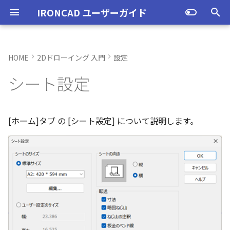
IRONCAD ユーザーガイド
検
索
HOME
2Dドローイング 入門
設定
IRONCAD の動作環境
IRONCADオプション設定
起動と終了
起動と終了
シートのサイズ
ユーザーインターフェースと
図枠テンプレートの保存
投影図の作成
部品表テンプレートの保存
寸法の種類
ポリライン
スタイルとレイヤー
カタログ
新規シーンを開く
モデリング機能の改善
トラブル発生時のお問い合わ
アクティベーション
アップグレード
管理ツールのタイプ
購入ライセンス
オプション設定を開く
オプション設定を開く
ユーザーインターフェー
IRONCAD で扱う要素
TriBallとは
アセンブリの作成と解除
概要
SmartDimension
パーツ プロパティ
外部保存
2Dシェイプ
押し出し
スピン
スイープ
ロフト
エンボス
ねじ山
カタログ
インポート
配置拘束
サーフェスを作成
直線
トリム
3D曲線に寸法を指定
3D 曲線を編集
面を移動
展開/展開解除
スポイトへ抽出
配管コマンド
ユーザーインターフェー
表示操作
CAXA Draft のテンプレー
投影図の作成
3Dとリンクあり
ブロック
寸法の種類
幾何公差
座標系の設定
図面の印刷
図
スタイルの作成と削除
レイヤーの作成と削除
3D/2D を複数モニターで
スケッチ内で押し出し領
PMI のカタログ登録
異なる長さのベンドに閉
同一線上の中心線を作成
配置用の TriBall の追加
移行ツールの追加
トランスレーターの強化
一部がワイヤー表示にな
を
シート設定
各部名称
せ方法
各部名称
各部名称
ついて
する
選択
角を追加
小さなパーツが表示され
初
インストール
CAXA Draft オプション設
オプション設定
オプション設定
シートの向き
図枠テンプレートのカタログ
投影図の追加
バルーンの作成
SmartDimension
2点、接線、垂線
スタイルの設定
カタログセット
パーツ 1 を作成
スケッチ機能の改善
PC移行
ライセンスの確認方法(US
USBタイプ
TERMライセンス
全般
初期化、読み込み、書き
要素の選択方法
起動と解除
アセンブリ構造の変更
非表示
その他の測定ツール
アセンブリ プロパティ
挿入
作図
押し出しウィザード
スピンウィザード
スイープウィザード
ロフトウィザード
ラップエンボス
略図ねじ山
カタログセット
エクスポート
拘束関係の表示
スピン サーフェス
円
移動
3D曲線に拘束を設定
3D 曲線を作成
面を削除
ロフト
今すぐレンダリング
配管の作成例
シートの切り替え
投影図の追加
3Dとリンクなし
PDF読み込み
クイック寸法
面の指示記号
座標入力について
スマート印刷
線種
投影図スタイル
レイヤーの表示/非表示、
長方形の作図機能の強化
図面の一括作成で表示構
一括保存機能がカタログ
定
インターフェースのカスタマ
化
表示不具合の原因と対処
インターフェースのカス
インターフェースのカス
テンプレートの作成手順
刷の制限
パラメーターのクイック
平行線間のフィレット作
スケッチベンドで作成し
サポート
イルに対応
パーツ/アセンブリが透け
期
イズ
法
イズ
イズ
デルを延長
いる
アンインストール
ユーザーインターフェース
ユーザーインターフェース
転送
断面図
3D とリンクした部品表を作
引出線寸法
四角形・多角形
レイヤーの設定
アイテムの入れ替え
パーツ 2 を作成
PMI の改善
ライセンスの確認方法(ス
ソフトウェアタイプ
パーツ
パス
カタログからのドラッグ
軸ハンドル（直線移動）
アセンブリミラー
抑制[非表示]
Triball 機能で寸法作成
既定のプロパティ項目の
編集
簡単押し出し
簡単スピン
簡単スイープ
簡単ロフト
お気に入りカタログ
親に固定
スイープ サーフェス
円弧
フィレット/面取り
交差曲線
面をマッチ
スケッチベンドの作成
アニメーション
補助図
既存の部品表を変換する
画像の挿入
並列寸法
溶接記号
オブジェクトの選択
寸法
テキストスタイル
ポリラインの反転機能の
[ホーム]タブ の [シート設定] について説明します。
化
単位の設定
成する
ンドアロン)
ロップによるモデリング
JIS の BLANK テンプレー
外部リンクモデルを別フ
カムの断面図作成機能
自動寸法の設定を追加
不具合報告・修正プログラム
を開く
ルとしてミラーコピー
2D 投影時にベンド線を分
円柱や円柱穴が丸く表示
ライセンスタイプ
表示操作
表示
表示
部分断面
角度寸法
円
カタログの右クリックメニュ
ねじ穴を作成
板金機能の改善
アセンブリ
表示
平面ハンドル（面移動）
アセンブリフィーチャ 押
ゴーストパーツに設定
カスタムプロパティ
DWG/DXF のインポート
選択した面を押し出し
スケッチを抽出
スケッチを抽出
ガイドラインを使用した
パーツの入れ替え
メカニズムモード
ロフト サーフェス
長方形
サイズ変更
投影曲線
面をオフセット
切り抜き
テクスチャ
断面図
Excel に出力
連続寸法
引出線
オブジェクト スナップ機
寸法スタイル
多角形の作図方法の追加
ない
オプション設定の読込・書出
Excel に出力
ー
SmartSnap（スマートス
出しカット
ト
中心マークの表示設定
ップ）機能
レイヤーの定義
押し出し方向反転のショ
パーツレベルのベンド設
スタンドアロンライセン
シェイプ
テンプレートの作成
図の更新
円弧長さ寸法
円弧
パーツ 3 を作成
CAXAドラフトの改善
太さ0 の線を使用する
インタラクション - イン
システム
中心ハンドル（点移動）
その他の機能
拘束
スケッチを抽出
ProActiveBOM
干渉チェック
ルールド サーフェス
多角形
配列
曲線をラップ
面の半径を編集
成形ツール
バンプ
部分断面
角度寸法
面取り寸法
線
公差記入枠（幾何公差）
表のセルに特殊文字を挿
カットキー
適用
ユーザーインターフェー
ス
カタログ、テンプレートファ
クション
アセンブリフィーチャ 穴
スケッチを抽出
イル
自動寸法の穴数算出機能
表示不具合
イルの移行
IntelliShape のサイズ編
スタイルの設定
善
TriBall
3D モデルの投影
図枠の変更
座標寸法の作成
楕円
斜め穴を作成
2Dドローイングの改善
投影図の簡略化を許可する
インタラクション
向きハンドル（向きの変
表示
カタログの右クリックメ
解析
面からサーフェスを作成
点
ミラー
アイソパラメトリック曲
面を分割
ベンド角
ライトを挿入
省略図
円弧長さ寸法
穴寸法
長方形
塗りつぶし・グラデーシ
干渉チェック除外リスト
モバイルライセンス
インタラクション - マウス
ベンド
ー
面の指示記号スタイル
の透明度設定
括除外設定
トグルハンドルが表示さ
注意点
カーネルの切り替え
テンプレートの保存
テキストボックス内のテ
アセンブリ作業
部品表とパーツ番号
破断面
並列寸法
スプライン
フィーチャを編集
システム
無効な寸法を非表示
テキスト
回転
√aエラーチェック
メッシュサーフェス
楕円
軸でミラー
ブリッジ曲線
コーナーリリーフを作成
カメラ
詳細図
一括寸法
データム記号
円