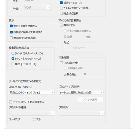
い、単位設定画面の表示
ト配置設定
ネットワークライセンス
フォルダー
溶接記号スタイル
レイヤーのフリーズ/解除
かしい
体積の単位を密度から参
アップグレード時の注意点
ストラクチャパーツにつ
DWG/DXF とシェイプフ
能の追加
非表示・編集の制限
挿入
投影図の作成方法
補助図
連続寸法
雲マーク
六角穴付ボルトをインポート
その他
データ
リンクコピーについて
隙間チェック
面間フィレット
スプライン
回転
留め継ぎを追加
破断面
放射寸法
ノック穴記号
円弧
トの準備
寸法作成時にスタイルを
評価版 アクティベーション
板金 - 板金
データム記号スタイル
その他の表示不具合
複数選択時にカタログに
管理者として実行
アクティブに設定
溶接記号の JIS 規格更新
測定ツール
寸法
寸法分割
詳細図
寸法レイアウトの変更
回転
アセンブリ
スナップ – スナップとグ
パターン（配列）につい
再生成
凝固
らせん
閉じた角を追加
トリミング
3 点角度寸法
図面注記
ポリライン
登録
DWG/DXF ファイルを開く
PDF 出力時の画像の表示
ライセンス形態
板金 – ストック
ド
切断線（断面記号）スタ
CAXA 部品表の順番が変わ
内部リンク
寸法許容差の位置設定の
プロパティ
製図記号
リンクしているプロパティの
カスタム詳細図
公差を入れる
拡大/縮小
投影図・アイソメ図を作成
TriBallのみ移動モード
表示を再作成
縫合
サーフェス上のスプライ
ベンドノッチを作成
相対ビュー
連続角度寸法
平行線
てしまう
3D 曲線 - 中心点の拘束
図枠/表題欄の分解
テキスト選択時にプロパ
参照元
レンダリング
スナップ - 極ガイド
バルーン（パーツ番号）
を表示
要素の置き換え
イル
面の指示記号の個別設定
外部保存・挿入
作図
全体図
寸法の破綻
オフセット
練習問題 1
抑制[非表示]
パッチ
動的フィレット
パンチベンドを作成
図の移動
ハーフ寸法
中心線
CAXA 投影が遅い場合
レイアウト設定
パフォーマンス
スナップ – オブジェクト 
キー操作でシート切り替
ナップ
部品表スタイル
寸法編集時のカスタム記
2D スケッチ
印刷
図のトリミング
中心マーク
ミラー
練習問題 2
ゴーストパーツに設定
Triballで点を挿入
ベンドを展開/ベンドの展
投影図の構成要素のレイ
テーパ寸法
環状中心線
Windows のシステムの確
テキストの調整/新規作成
登録
AutoCAD データ インポ
解除
を指定
とトラブル問診票の記入
2D ドローイングブラウザ
3Dインターフェース - 投
表スタイル
押し出し
レイヤーの表示/非表示、印
省略図
中心線
延長
シェイプを合体
自動ルート
大径円半径寸法
正多角形
追加
図枠/表題欄の定義と保存
画像の透明度設定
刷の制限
2Dドローイング
クイックベンド
投影レイヤーの選択/変更
3Dインターフェース - 略
ベンド線スタイル
スピン
編集
テキスト
分割/トリム
面を IntelliShape に変換
曲率半径寸法
点
図面の一括作成の既定の
じ山
図枠/表題欄の属性定義
選択フィルターのデフォ
設定の初期化
プロパティ リスト
コーナーブレーク
投影図を修正する
プレート設定
設定
スイープ
更新
引出線付きテキスト
フィレット/面取り
ソリッドに変換
寸法レイアウトの変更
ハッチング
3Dインターフェース - 寸
マッチングルールの作成
2D ドローイングと CAXA
テンプレート
ソリッド/サーフェス展開
線の非表示/再表示
断面位置を割合で設定
Draft（2D ドラフト）の違い
ーツを作成
ロフト
レンダリング、シェーディン
ノック穴記号
TriBall
グループ化
公差を入れる
塗りつぶし
3D インターフェース - 部
グ
色
曲線のプロパティ