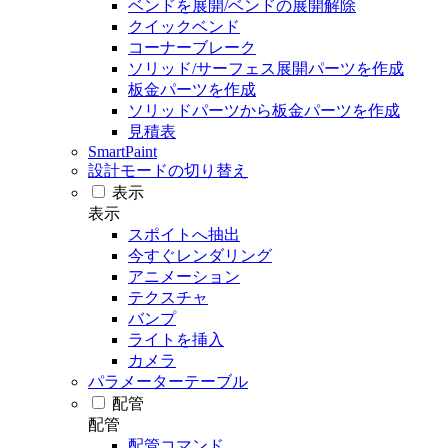
ベンドを展開/ベンドの展開解除
クイックベンド
コーナーブレーク
ソリッド/サーフェス展開パーツを作成
板金パーツを作成
ソリッドパーツから板金パーツを作成
見積表
SmartPaint
設計モードの切り替え
表示
表示
スポイトへ抽出
今すぐレンダリング
アニメーション
テクスチャ
バンプ
ライトを挿入
カメラ
パラメーターテーブル
配管
配管
配管コマンド