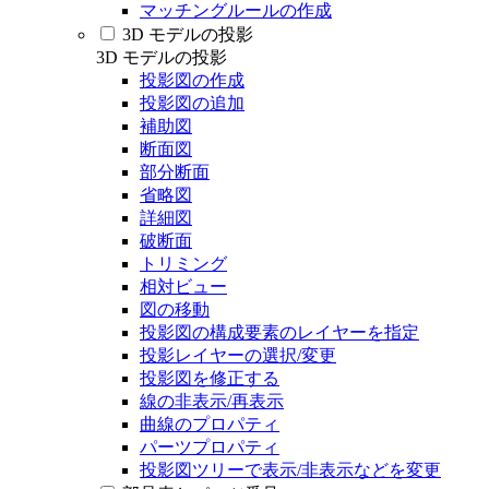
マッチングルールの作成
3D モデルの投影
3D モデルの投影
投影図の作成
投影図の追加
補助図
断面図
部分断面
省略図
詳細図
破断面
トリミング
相対ビュー
図の移動
投影図の構成要素のレイヤーを指定
投影レイヤーの選択/変更
投影図を修正する
線の非表示/再表示
曲線のプロパティ
パーツプロパティ
投影図ツリーで表示/非表示などを変更