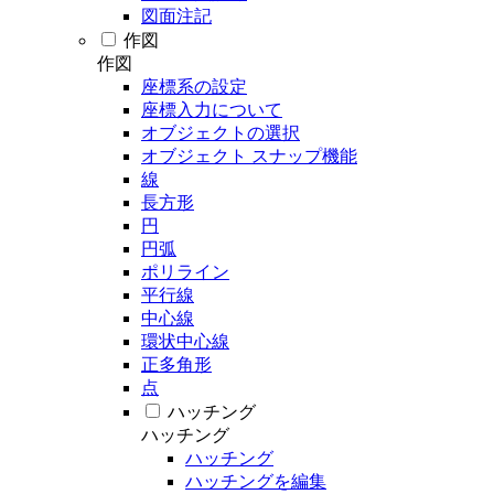
図面注記
作図
作図
座標系の設定
座標入力について
オブジェクトの選択
オブジェクト スナップ機能
線
長方形
円
円弧
ポリライン
平行線
中心線
環状中心線
正多角形
点
ハッチング
ハッチング
ハッチング
ハッチングを編集