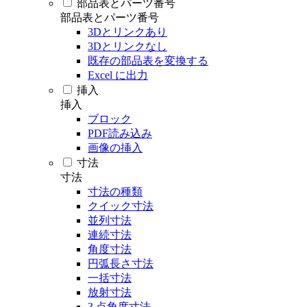
部品表とパーツ番号
部品表とパーツ番号
3Dとリンクあり
3Dとリンクなし
既存の部品表を変換する
Excel に出力
挿入
挿入
ブロック
PDF読み込み
画像の挿入
寸法
寸法
寸法の種類
クイック寸法
並列寸法
連続寸法
角度寸法
円弧長さ寸法
一括寸法
放射寸法
3 点角度寸法