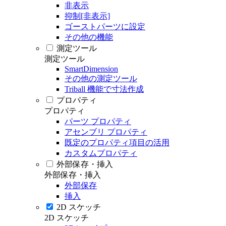
非表示
抑制[非表示]
ゴーストパーツに設定
その他の機能
測定ツール
測定ツール
SmartDimension
その他の測定ツール
Triball 機能で寸法作成
プロパティ
プロパティ
パーツ プロパティ
アセンブリ プロパティ
既定のプロパティ項目の活用
カスタムプロパティ
外部保存・挿入
外部保存・挿入
外部保存
挿入
2D スケッチ
2D スケッチ