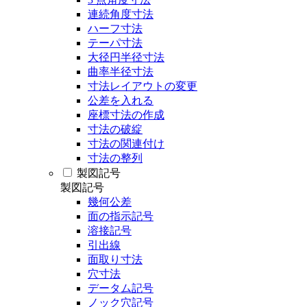
連続角度寸法
ハーフ寸法
テーパ寸法
大径円半径寸法
曲率半径寸法
寸法レイアウトの変更
公差を入れる
座標寸法の作成
寸法の破綻
寸法の関連付け
寸法の整列
製図記号
製図記号
幾何公差
面の指示記号
溶接記号
引出線
面取り寸法
穴寸法
データム記号
ノック穴記号