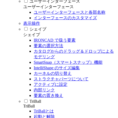
ユーザーインターフェース
ユーザーインターフェース
ユーザーインターフェースと各部名称
インターフェースのカスタマイズ
表示操作
シェイプ
シェイプ
IRONCAD で扱う要素
要素の選択方法
カタログからのドラッグ＆ドロップによる
モデリング
SmartSnap（スマートスナップ）機能
IntelliShape のサイズ編集
カーネルの切り替え
ストラクチャパーツについて
アクティブに設定
内部リンク
要素の置き換え
TriBall
TriBall
TriBallとは
起動と解除