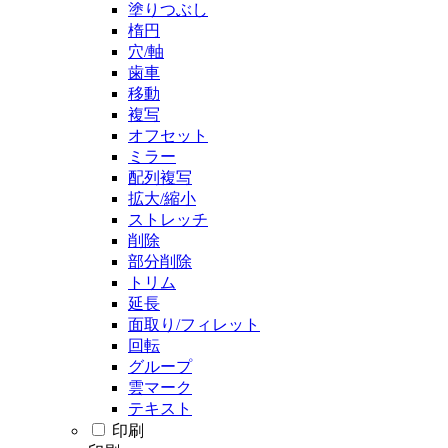
塗りつぶし
楕円
穴/軸
歯車
移動
複写
オフセット
ミラー
配列複写
拡大/縮小
ストレッチ
削除
部分削除
トリム
延長
面取り/フィレット
回転
グループ
雲マーク
テキスト
印刷