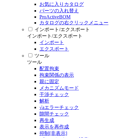
お気に入りカタログ
パーツの入れ替え
ProActiveBOM
カタログの右クリックメニュー
インポート/エクスポート
インポート/エクスポート
インポート
エクスポート
ツール
ツール
配置拘束
拘束関係の表示
親に固定
メカニズムモード
干渉チェック
解析
√aエラーチェック
隙間チェック
再生成
表示を再作成
抑制[非表示]