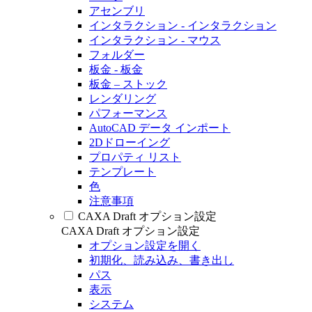
アセンブリ
インタラクション - インタラクション
インタラクション - マウス
フォルダー
板金 - 板金
板金 – ストック
レンダリング
パフォーマンス
AutoCAD データ インポート
2Dドローイング
プロパティ リスト
テンプレート
色
注意事項
CAXA Draft オプション設定
CAXA Draft オプション設定
オプション設定を開く
初期化、読み込み、書き出し
パス
表示
システム