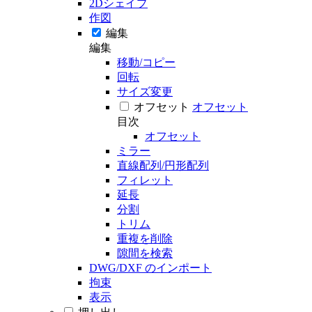
2Dシェイプ
作図
編集
編集
移動/コピー
回転
サイズ変更
オフセット
オフセット
目次
オフセット
ミラー
直線配列/円形配列
フィレット
延長
分割
トリム
重複を削除
隙間を検索
DWG/DXF のインポート
拘束
表示