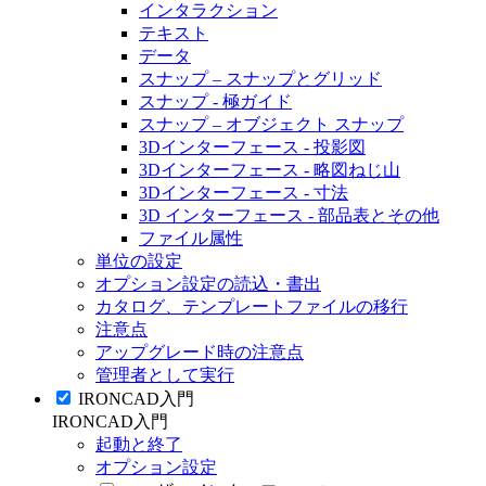
インタラクション
テキスト
データ
スナップ – スナップとグリッド
スナップ - 極ガイド
スナップ – オブジェクト スナップ
3Dインターフェース - 投影図
3Dインターフェース - 略図ねじ山
3Dインターフェース - 寸法
3D インターフェース - 部品表とその他
ファイル属性
単位の設定
オプション設定の読込・書出
カタログ、テンプレートファイルの移行
注意点
アップグレード時の注意点
管理者として実行
IRONCAD入門
IRONCAD入門
起動と終了
オプション設定