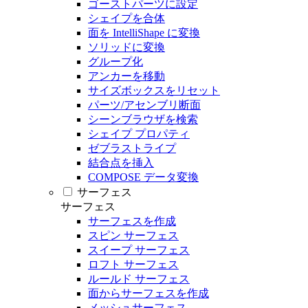
ゴーストパーツに設定
シェイプを合体
面を IntelliShape に変換
ソリッドに変換
グループ化
アンカーを移動
サイズボックスをリセット
パーツ/アセンブリ断面
シーンブラウザを検索
シェイプ プロパティ
ゼブラストライプ
結合点を挿入
COMPOSE データ変換
サーフェス
サーフェス
サーフェスを作成
スピン サーフェス
スイープ サーフェス
ロフト サーフェス
ルールド サーフェス
面からサーフェスを作成
メッシュサーフェス