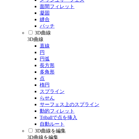
面間フィレット
凝固
縫合
パッチ
3D曲線
3D曲線
直線
円
円弧
長方形
多角形
点
楕円
スプライン
らせん
サーフェス上のスプライン
動的フィレット
Triballで点を挿入
自動ルート
3D曲線を編集
3D曲線を編集