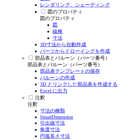
レンダリング、シェーディング
図のプロパティ
図のプロパティ
図
線種
寸法
3D寸法から自動作成
パーツからドローイングを作成
部品表とバルーン（パーツ番号）
部品表とバルーン（パーツ番号）
部品表テンプレートの保存
バルーンの作成
3D とリンクした部品表を作成する
Excel に出力
注釈
注釈
寸法の種類
SmartDimension
引出線寸法
角度寸法
円弧長さ寸法