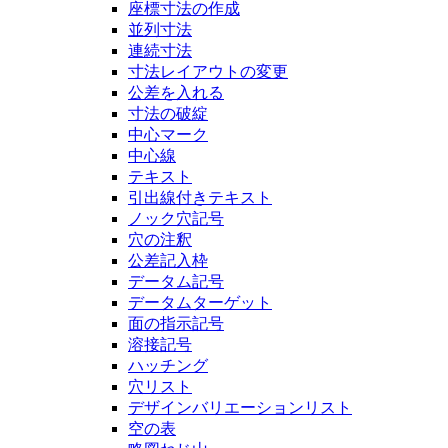
座標寸法の作成
並列寸法
連続寸法
寸法レイアウトの変更
公差を入れる
寸法の破綻
中心マーク
中心線
テキスト
引出線付きテキスト
ノック穴記号
穴の注釈
公差記入枠
データム記号
データムターゲット
面の指示記号
溶接記号
ハッチング
穴リスト
デザインバリエーションリスト
空の表