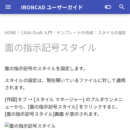
IRONCAD ユーザーガイド
検
索
HOME
CAXA-Draft 入門
テンプレートの作成
スタイルの設定
IRONCAD の動作環境
IRONCADオプション設定
起動と終了
ユーザーインターフェースと
表示操作
新規作成と削除
投影図の作成
3Dとリンクあり
ブロック
寸法の種類
幾何公差
座標系の設定
図面の印刷
起動と終了
新規シーンを開く
モデリング機能の改善
トラブル発生時のお問い合わ
アクティベーション
アップグレード
管理ツールのタイプ
購入ライセンス
オプション設定を開く
オプション設定を開く
ユーザーインターフェー
IRONCAD で扱う要素
TriBallとは
アセンブリの作成と解除
概要
SmartDimension
パーツ プロパティ
外部保存
2Dシェイプ
押し出し
スピン
スイープ
ロフト
エンボス
ねじ山
カタログ
インポート
配置拘束
サーフェスを作成
直線
トリム
3D曲線に寸法を指定
3D 曲線を編集
面を移動
展開/展開解除
スポイトへ抽出
配管コマンド
ハッチング
オプション設定
ユーザーインターフェー
図枠テンプレートの保存
投影図の作成
部品表テンプレートの保
寸法の種類
ポリライン
スタイルとレイヤー
カタログ
3D/2D を複数モニターで
スケッチ内で押し出し領
PMI のカタログ登録
異なる長さのベンドに閉
同一線上の中心線を作成
配置用の TriBall の追加
移行ツールの追加
トランスレーターの強化
一部がワイヤー表示にな
を
面の指示記号スタイル
各部名称
せ方法
各部名称
各部名称
する
選択
角を追加
小さなパーツが表示され
初
インストール
CAXA Draft オプション設
オプション設定
シートの切り替え
スタイルの設定
投影図の追加
3Dとリンクなし
PDF読み込み
クイック寸法
面の指示記号
座標入力について
スマート印刷
設定
パーツ 1 を作成
スケッチ機能の改善
PC移行
ライセンスの確認方法(US
USBタイプ
TERMライセンス
全般
初期化、読み込み、書き
要素の選択方法
起動と解除
アセンブリ構造の変更
非表示
その他の測定ツール
アセンブリ プロパティ
挿入
作図
押し出しウィザード
スピンウィザード
スイープウィザード
ロフトウィザード
ラップエンボス
略図ねじ山
カタログセット
エクスポート
拘束関係の表示
スピン サーフェス
円
移動
3D曲線に拘束を設定
3D 曲線を作成
面を削除
ロフト
今すぐレンダリング
配管の作成例
ハッチングを編集
シート背景の設定
図枠テンプレートのカタ
投影図の追加
バルーンの作成
SmartDimension
2点、接線、垂線
スタイルの設定
カタログセット
長方形の作図機能の強化
図面の一括作成で表示構
一括保存機能がカタログ
定
インターフェースのカスタマ
表示不具合の原因と対処
インターフェースのカス
インターフェースのカス
化
パラメーターのクイック
平行線間のフィレット作
スケッチベンドで作成し
サポート
イルに対応
パーツ/アセンブリが透け
期
イズ
法
イズ
イズ
デルを延長
いる
アンインストール
ユーザーインターフェース
補助図
既存の部品表を変換する
画像の挿入
並列寸法
溶接記号
オブジェクトの選択
ユーザーインターフェース
パーツ 2 を作成
PMI の改善
テキスト
ライセンスの確認方法(ス
ソフトウェアタイプ
パーツ
パス
カタログからのドラッグ
軸ハンドル（直線移動）
アセンブリミラー
抑制[非表示]
Triball 機能で寸法作成
既定のプロパティ項目の
編集
簡単押し出し
簡単スピン
簡単スイープ
簡単ロフト
お気に入りカタログ
親に固定
スイープ サーフェス
円弧
フィレット/面取り
交差曲線
面をマッチ
スケッチベンドの作成
アニメーション
管理者として実行
断面図
3D とリンクした部品表を
引出線寸法
四角形・多角形
レイヤーの設定
アイテムの入れ替え
ポリラインの反転機能の
面の指示記号のスタイルを設定します。
化
単位の設定
ンドアロン)
ロップによるモデリング
成する
外部リンクモデルを別フ
カムの断面図作成機能
自動寸法の設定を追加
スタイルの設定は、現在開いているファイルに対して適用
不具合報告・修正プログラム
ルとしてミラーコピー
2D 投影時にベンド線を分
円柱や円柱穴が丸く表示
ライセンスタイプ
表示操作
断面図
Excel に出力
連続寸法
引出線
オブジェクト スナップ機能
図枠テンプレート
ねじ穴を作成
板金機能の改善
記号
アセンブリ
表示
平面ハンドル（面移動）
アセンブリフィーチャ 押
ゴーストパーツに設定
カスタムプロパティ
DWG/DXF のインポート
選択した面を押し出し
スケッチを抽出
スケッチを抽出
ガイドラインを使用した
パーツの入れ替え
メカニズムモード
ロフト サーフェス
長方形
サイズ変更
投影曲線
面をオフセット
切り抜き
テクスチャ
オプション設定の読込・
部分断面
角度寸法
円
カタログの右クリックメ
多角形の作図方法の追加
されます。
ない
オプション設定の読込・書出
SmartSnap（スマートス
出しカット
ト
Excel に出力
ー
中心マークの表示設定
ップ）機能
押し出し方向反転のショ
パーツレベルのベンド設
スタンドアロンライセン
シェイプ
部分断面
角度寸法
面取り寸法
線
3D モデルの投影
パーツ 3 を作成
CAXAドラフトの改善
参照スタイル
インタラクション - イン
システム
中心ハンドル（点移動）
その他の機能
拘束
スケッチを抽出
ProActiveBOM
干渉チェック
ルールド サーフェス
多角形
配列
曲線をラップ
面の半径を編集
成形ツール
バンプ
シート設定
図の更新
円弧長さ寸法
円弧
表のセルに特殊文字を挿
[作図]タブ → [スタイル マネージャー] のプルダウンメニ
カットキー
適用
ユーザーインターフェー
ス
カタログ、テンプレートファ
クション
アセンブリフィーチャ 穴
スケッチを抽出
自動寸法の穴数算出機能
ューから、[面の指示記号スタイル] をクリックすると、
表示不具合
イルの移行
IntelliShape のサイズ編
善
TriBall
省略図
円弧長さ寸法
穴寸法
長方形
部品表とバルーン（パー
斜め穴を作成
2Dドローイングの改善
尺度
インタラクション
向きハンドル（向きの変
表示
カタログの右クリックメ
解析
面からサーフェスを作成
点
ミラー
アイソパラメトリック曲
面を分割
ベンド角
ライトを挿入
図枠の変更
座標寸法の作成
楕円
塗りつぶし・グラデーシ
[面の指示記号スタイル]画面 が表示されます。
干渉チェック除外リスト
モバイルライセンス
ツ番号）
インタラクション - マウス
ベンド
ー
の透明度設定
括除外設定
トグルハンドルが表示さ
注意点
カーネルの切り替え
テキストボックス内のテ
アセンブリ作業
詳細図
一括寸法
データム記号
円
フィーチャを編集
システム
テキスト
回転
√aエラーチェック
メッシュサーフェス
楕円
軸でミラー
ブリッジ曲線
コーナーリリーフを作成
カメラ
破断面
並列寸法
スプライン