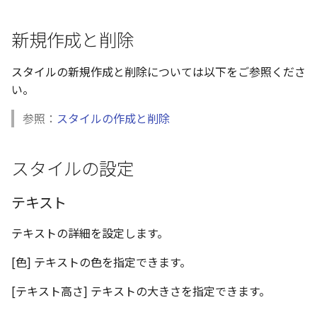
い、単位設定画面の表示
ト配置設定
ネットワークライセンス
注釈
フォルダー
レイヤーのフリーズ/解除
かしい
体積の単位を密度から参
アップグレード時の注意点
ストラクチャパーツにつ
能の追加
非表示・編集の制限
破断面
放射寸法
ノック穴記号
円弧
六角穴付ボルトをインポート
その他
データ
リンクコピーについて
隙間チェック
面間フィレット
スプライン
回転
留め継ぎを追加
補助図
連続寸法
雲マーク
新規作成と削除
寸法作成時にスタイルを
評価版 アクティベーション
スケッチ
板金 - 板金
その他の表示不具合
複数選択時にカタログに
管理者として実行
アクティブに設定
溶接記号の JIS 規格更新
測定ツール
トリミング
3 点角度寸法
図面注記
ポリライン
アセンブリ
スナップ – スナップとグ
パターン（配列）につい
再生成
凝固
らせん
閉じた角を追加
詳細図
寸法レイアウトの変更
回転
スタイルの新規作成と削除については以下をご参照くださ
登録
PDF 出力時の画像の表示
ライセンス形態
シートの選択
板金 – ストック
ド
い。
CAXA 部品表の順番が変わ
内部リンク
寸法許容差の位置設定の
プロパティ
相対ビュー
連続角度寸法
平行線
投影図・アイソメ図を作成
TriBallのみ移動モード
表示を再作成
縫合
サーフェス上のスプライ
ベンドノッチを作成
カスタム詳細図
公差を入れる
拡大/縮小
てしまう
3D 曲線 - 中心点の拘束
テキスト選択時にプロパ
図面の印刷
レンダリング
スナップ - 極ガイド
参照：
スタイルの作成と削除
を表示
要素の置き換え
面の指示記号の個別設定
外部保存・挿入
図の移動
ハーフ寸法
中心線
練習問題 1
抑制[非表示]
パッチ
動的フィレット
パンチベンドを作成
全体図
寸法の破綻
オフセット
CAXA 投影が遅い場合
DWG/DXF形式にエクスポー
パフォーマンス
スナップ – オブジェクト 
キー操作でシート切り替
ト
ナップ
寸法編集時のカスタム記
2D スケッチ
投影図の構成要素のレイヤー
テーパ寸法
環状中心線
練習問題 2
ゴーストパーツに設定
Triballで点を挿入
ベンドを展開/ベンドの展
図のトリミング
中心マーク
ミラー
スタイルの設定
Windows のシステムの確
登録
を指定
AutoCAD データ インポ
解除
とトラブル問診票の記入
2D ドローイングブラウザ
スタイルとレイヤー
3Dインターフェース - 投
押し出し
大径円半径寸法
正多角形
シェイプを合体
自動ルート
省略図
中心線
延長
テキスト
追加
画像の透明度設定
投影レイヤーの選択/変更
2Dドローイング
クイックベンド
カタログ
3Dインターフェース - 略
スピン
曲率半径寸法
点
面を IntelliShape に変換
編集
テキスト
分割/トリム
テキストの詳細を設定します。
図面の一括作成の既定の
じ山
選択フィルターのデフォ
投影図を修正する
プロパティ リスト
コーナーブレーク
[色] テキストの色を指定できます。
プレート設定
設定
2D ドローイングと CAXA
スイープ
寸法レイアウトの変更
ハッチング
ソリッドに変換
更新
引出線付きテキスト
フィレット/面取り
Draft（2D ドラフト）の違い
3Dインターフェース - 寸
線の非表示/再表示
テンプレート
ソリッド/サーフェス展開
[テキスト高さ] テキストの大きさを指定できます。
断面位置を割合で設定
ーツを作成
ロフト
公差を入れる
塗りつぶし
グループ化
レンダリング、シェーデ
ノック穴記号
TriBall
3D インターフェース - 部
曲線のプロパティ
色
グ