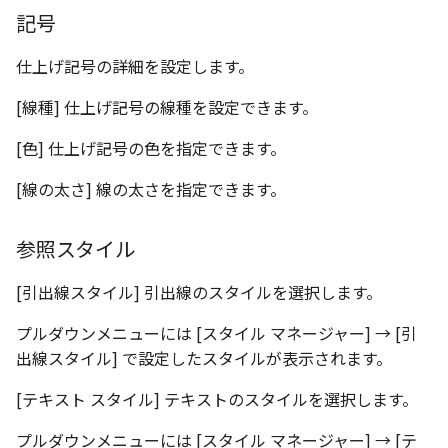
記号
テキストドロップ時に編
表とその他
板金パーツを作成
ブール演算
座標寸法の作成
楕円
アンカーを移動
穴の注釈
グループ化/シェイプを結
態にする
パーツプロパティ
注意事項
図のプロパティ
仕上げ記号の詳細を設定します。
ファイル属性
ソリッドパーツから板金
パーツをシェル化
寸法の破綻
穴/軸
サイズボックスをリセッ
公差記入枠
配管の中心線を投影
ツを作成
投影図ツリーで表示/非表示
3D寸法から自動作成
[線種] 仕上げ記号の線種を設定できます。
などを変更
面を勾配
寸法の関連付け
歯車
パーツ/アセンブリ断面
データム記号
部品表に配管長さを表示
見積表
パーツからドローイング
[色] 仕上げ記号の色を指定できます。
成
パーツを分割する
寸法の整列
移動
シーンブラウザを検索
データムターゲット
[線の太さ] 線の太さを指定できます。
フィーチャの隠線表示の
トリム
複写
シェイプ プロパティ
面の指示記号
参照スタイル
エンボス
オフセット
ゼブラストライプ
溶接記号
[引出線スタイル] 引出線のスタイルを選択します。
ねじ山
ミラー
結合点を挿入
ハッチング
プルダウンメニューには [スタイル マネージャー] → [引
出線スタイル] で設定したスタイルが表示されます。
カタログ
配列複写
COMPOSE データ変換
穴リスト
[テキスト スタイル] テキストのスタイルを選択します。
インポート/エクスポート
拡大/縮小
デザインバリエーション
プルダウンメニューには [スタイル マネージャー] → [テ
ト