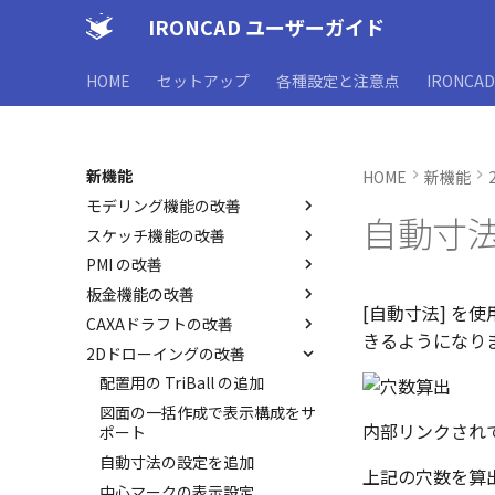
IRONCAD ユーザーガイド
HOME
セットアップ
各種設定と注意点
IRONCA
新機能
HOME
新機能
モデリング機能の改善
自動寸
スケッチ機能の改善
3D/2D を複数モニターで編集す
る
PMI の改善
スケッチ内で押し出し領域を選
パラメーターのクイック編集
択
板金機能の改善
PMI のカタログ登録
[自動寸法] 
外部リンクモデルを別ファイル
平行線間のフィレット作成
CAXAドラフトの改善
異なる長さのベンドに閉じた角
としてミラーコピー
きるようになり
カムの断面図作成機能
を追加
2Dドローイングの改善
同一線上の中心線を作成
押し出し方向反転のショートカ
スケッチベンドで作成したモデ
長方形の作図機能の強化
配置用の TriBall の追加
ットキー
ルを延長
ポリラインの反転機能の強化
図面の一括作成で表示構成をサ
干渉チェック除外リストの一括
2D 投影時にベンド線を分割
内部リンクされ
ポート
除外設定
多角形の作図方法の追加
パーツレベルのベンド設定を適
自動寸法の設定を追加
体積の単位を密度から参照
表のセルに特殊文字を挿入
用
上記の穴数を算出
中心マークの表示設定
複数選択時にカタログに個別登