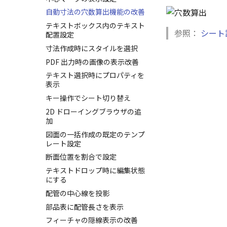
塗りつぶし・グラデーションの
録
透明度設定
自動寸法の穴数算出機能の改善
3D 曲線 - 中心点の拘束
レイヤーのフリーズ/解除機能
テキストボックス内のテキスト
参照：
シート
の追加
配置設定
溶接記号の JIS 規格更新
寸法作成時にスタイルを選択
寸法許容差の位置設定の改善
PDF 出力時の画像の表示改善
面の指示記号の個別設定
テキスト選択時にプロパティを
表示
寸法編集時のカスタム記号を登
録
キー操作でシート切り替え
画像の透明度設定
2D ドローイングブラウザの追
加
選択フィルターのデフォルト設
定
図面の一括作成の既定のテンプ
レート設定
断面位置を割合で設定
テキストドロップ時に編集状態
にする
配管の中心線を投影
部品表に配管長さを表示
フィーチャの隠線表示の改善