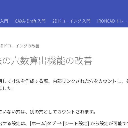
D入門
CAXA-Draft 入門
2Dドローイング 入門
IRONCAD トレ
2Dドローイングの改善
法の穴数算出機能の改善
を使用して寸法を作成する際、内部リンクされた穴をカウントし、
ました。
ていない穴は、別の穴としてカウントされます。
する設定は、[ホーム]タブ → [シート設定] から設定が可能で