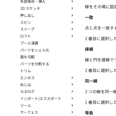
外部保存・挿入
中心ハンドル（点移動）
アセンブリフィーチャ 押し出
抑制[非表示]
その他の測定ツール
パーツ プロパティ
IntelliShape のサイズ編集
線をその場に固
しカット
2D スケッチ
向きハンドル（向きの変更）
ゴーストパーツに設定
Triball 機能で寸法作成
アセンブリ プロパティ
外部保存
カーネルの切り替え
アセンブリフィーチャ 穴
押し出し
回転
その他の機能
既定のプロパティ項目の活用
挿入
2Dシェイプ
一致
ストラクチャパーツについて
ベンド
スピン
リンクコピーについて
カスタムプロパティ
作図
押し出し
アクティブに設定
点と点を一致す
スイープ
パターン（配列）について
編集
押し出しウィザード
スピン
内部リンク
ロフト
TriBallのみ移動モード
DWG/DXF のインポート
簡単押し出し
スピンウィザード
スイープ
移動/コピー
2 番目に選択し
要素の置き換え
ブール演算
練習問題 1
拘束
選択した面を押し出し
簡単スピン
スイープウィザード
ロフト
回転
接線
パーツをシェル化
練習問題 2
表示
スケッチを抽出
スケッチを抽出
簡単スイープ
ロフトウィザード
サイズ変更
面を勾配
スケッチを抽出
簡単ロフト
オフセット
線と円を接線で
パーツを分割する
ガイドラインを使用したロフト
ミラー
2 番目に選択し
トリム
スケッチを抽出
直線配列/円形配列
エンボス
フィレット
同一線
ねじ山
エンボス
延長
2 つの線を同
カタログ
ラップエンボス
ねじ山
分割
インポート/エクスポート
略図ねじ山
カタログ
トリム
1 番目に選択し
ツール
カタログセット
インポート
重複を削除
等長
サーフェス
お気に入りカタログ
エクスポート
配置拘束
隙間を検索