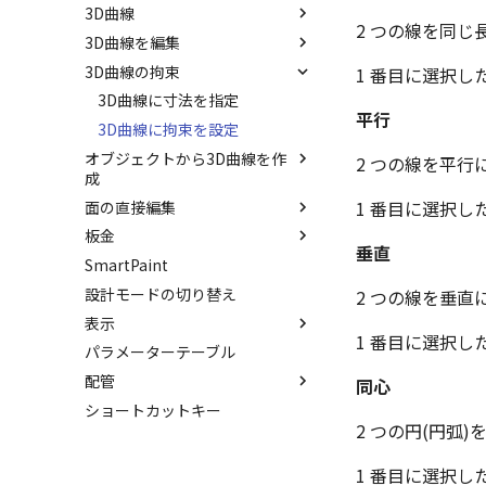
3D曲線
パーツの入れ替え
拘束関係の表示
サーフェスを作成
2 つの線を同
3D曲線を編集
ProActiveBOM
親に固定
スピン サーフェス
直線
3D曲線の拘束
カタログの右クリックメニュー
メカニズムモード
スイープ サーフェス
円
トリム
1 番目に選択し
干渉チェック
ロフト サーフェス
円弧
移動
3D曲線に寸法を指定
平行
解析
ルールド サーフェス
長方形
フィレット/面取り
3D曲線に拘束を設定
オブジェクトから3D曲線を作
√aエラーチェック
面からサーフェスを作成
多角形
サイズ変更
2 つの線を平
成
隙間チェック
メッシュサーフェス
点
配列
1 番目に選択し
面の直接編集
3D 曲線を編集
再生成
面間フィレット
楕円
ミラー
板金
3D 曲線を作成
面を移動
表示を再作成
凝固
スプライン
軸でミラー
垂直
SmartPaint
交差曲線
面を削除
展開/展開解除
抑制[非表示]
縫合
らせん
回転
設計モードの切り替え
投影曲線
面をマッチ
ロフト
2 つの線を垂
ゴーストパーツに設定
パッチ
サーフェス上のスプライン
表示
曲線をラップ
面をオフセット
スケッチベンドの作成
シェイプを合体
動的フィレット
1 番目に選択し
パラメーターテーブル
アイソパラメトリック曲線
面の半径を編集
切り抜き
スポイトへ抽出
面を IntelliShape に変換
Triballで点を挿入
配管
ブリッジ曲線
面を分割
成形ツール
今すぐレンダリング
同心
ソリッドに変換
自動ルート
ショートカットキー
ベンド角
アニメーション
配管コマンド
グループ化
2 つの円(円弧
コーナーリリーフを作成
テクスチャ
配管の作成例
アンカーを移動
留め継ぎを追加
バンプ
1 番目に選択し
サイズボックスをリセット