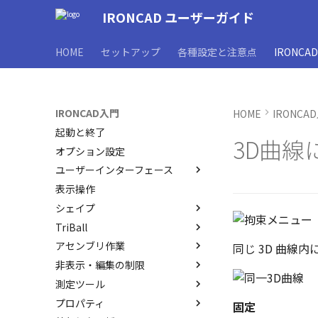
IRONCAD ユーザーガイド
HOME
セットアップ
各種設定と注意点
IRONCA
IRONCAD入門
HOME
IRONCA
起動と終了
3D曲線
オプション設定
ユーザーインターフェース
表示操作
ユーザーインターフェースと各
部名称
シェイプ
インターフェースのカスタマイ
TriBall
IRONCAD で扱う要素
ズ
アセンブリ作業
要素の選択方法
TriBallとは
同じ 3D 曲線
非表示・編集の制限
カタログからのドラッグ＆ドロ
起動と解除
アセンブリの作成と解除
ップによるモデリング
測定ツール
軸ハンドル（直線移動）
アセンブリ構造の変更
概要
SmartSnap（スマートスナッ
プロパティ
平面ハンドル（面移動）
アセンブリミラー
非表示
SmartDimension
固定
プ）機能