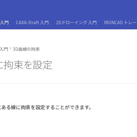
D入門
CAXA-Draft 入門
2Dドローイング 入門
IRONCAD トレ
D入門
3D曲線の拘束
に拘束を設定
内にある線に拘束を設定することができます。