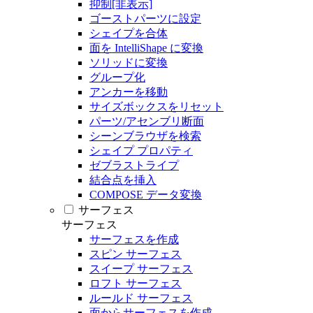
抑制[非表示]
ゴーストパーツに設定
シェイプを合体
面を IntelliShape に変換
ソリッドに変換
グループ化
アンカーを移動
サイズボックスをリセット
パーツ/アセンブリ断面
シーンブラウザを検索
シェイプ プロパティ
ゼブラストライプ
結合点を挿入
COMPOSE データ変換
サーフェス
サーフェス
サーフェスを作成
スピン サーフェス
スイープ サーフェス
ロフト サーフェス
ルールド サーフェス
面からサーフェスを作成