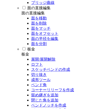
ブリッジ曲線
面の直接編集
面の直接編集
面を移動
面を削除
面をマッチ
面をオフセット
面の半径を編集
面を分割
板金
板金
展開/展開解除
ロフト
スケッチベンドの作成
切り抜き
成形ツール
ベンド角
コーナーリリーフを作成
留め継ぎを追加
閉じた角を追加
ベンドノッチを作成