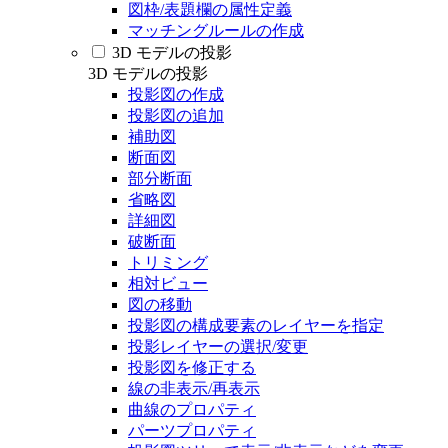
図枠/表題欄の属性定義
マッチングルールの作成
3D モデルの投影
3D モデルの投影
投影図の作成
投影図の追加
補助図
断面図
部分断面
省略図
詳細図
破断面
トリミング
相対ビュー
図の移動
投影図の構成要素のレイヤーを指定
投影レイヤーの選択/変更
投影図を修正する
線の非表示/再表示
曲線のプロパティ
パーツプロパティ