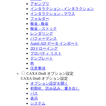
アセンブリ
インタラクション - インタラクション
インタラクション - マウス
フォルダー
板金 - 板金
板金 – ストック
レンダリング
パフォーマンス
AutoCAD データ インポート
2Dドローイング
プロパティ リスト
テンプレート
色
注意事項
CAXA Draft オプション設定
CAXA Draft オプション設定
オプション設定を開く
初期化、読み込み、書き出し
パス
表示
システム