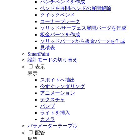
パンチベンドを作成
ベンドを展開/ベンドの展開解除
クイックベンド
コーナーブレーク
ソリッド/サーフェス展開パーツを作成
板金パーツを作成
ソリッドパーツから板金パーツを作成
見積表
SmartPaint
設計モードの切り替え
表示
表示
スポイトへ抽出
今すぐレンダリング
アニメーション
テクスチャ
バンプ
ライトを挿入
カメラ
パラメーターテーブル
配管
配管