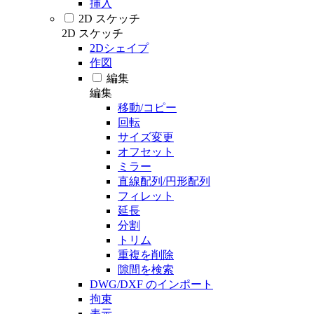
挿入
2D スケッチ
2D スケッチ
2Dシェイプ
作図
編集
編集
移動/コピー
回転
サイズ変更
オフセット
ミラー
直線配列/円形配列
フィレット
延長
分割
トリム
重複を削除
隙間を検索
DWG/DXF のインポート
拘束
表示