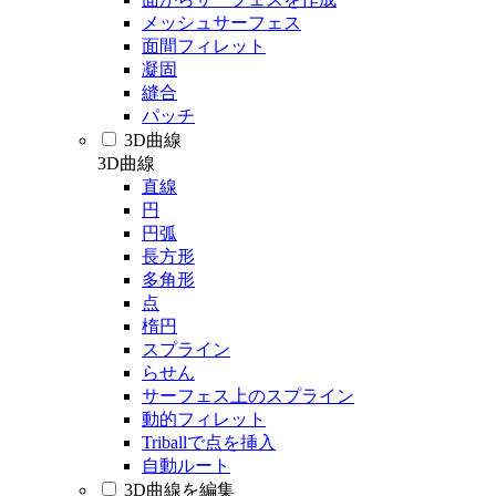
メッシュサーフェス
面間フィレット
凝固
縫合
パッチ
3D曲線
3D曲線
直線
円
円弧
長方形
多角形
点
楕円
スプライン
らせん
サーフェス上のスプライン
動的フィレット
Triballで点を挿入
自動ルート
3D曲線を編集