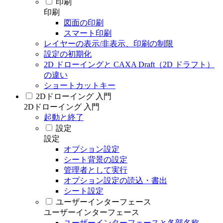
印刷
印刷
図面の印刷
スマート印刷
レイヤーの表示/非表示、印刷の制限
設定の初期化
2D ドローイングと CAXA Draft（2D ドラフト）
の違い
ショートカットキー
2Dドローイング 入門
2Dドローイング 入門
起動と終了
設定
設定
オプション設定
シート背景の設定
管理者として実行
オプション設定の読込・書出
シート設定
ユーザーインターフェース
ユーザーインターフェース
ユーザーインターフェースと各部名称