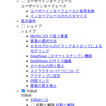
ユーザーインターフェース
ユーザーインターフェース
ユーザーインターフェースと各部名称
インターフェースのカスタマイズ
表示操作
シェイプ
シェイプ
IRONCAD で扱う要素
要素の選択方法
カタログからのドラッグ＆ドロップによる
モデリング
SmartSnap（スマートスナップ）機能
IntelliShape のサイズ編集
カーネルの切り替え
ストラクチャパーツについて
アクティブに設定
内部リンク
要素の置き換え
TriBall
TriBall
TriBallとは
起動と解除
起動と解除