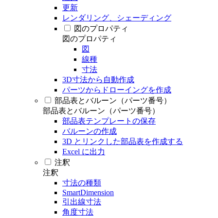
更新
レンダリング、シェーディング
図のプロパティ
図のプロパティ
図
線種
寸法
3D寸法から自動作成
パーツからドローイングを作成
部品表とバルーン（パーツ番号）
部品表とバルーン（パーツ番号）
部品表テンプレートの保存
バルーンの作成
3D とリンクした部品表を作成する
Excel に出力
注釈
注釈
寸法の種類
SmartDimension
引出線寸法
角度寸法