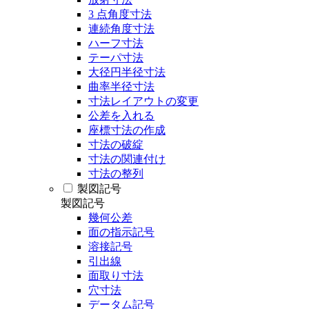
3 点角度寸法
連続角度寸法
ハーフ寸法
テーパ寸法
大径円半径寸法
曲率半径寸法
寸法レイアウトの変更
公差を入れる
座標寸法の作成
寸法の破綻
寸法の関連付け
寸法の整列
製図記号
製図記号
幾何公差
面の指示記号
溶接記号
引出線
面取り寸法
穴寸法
データム記号