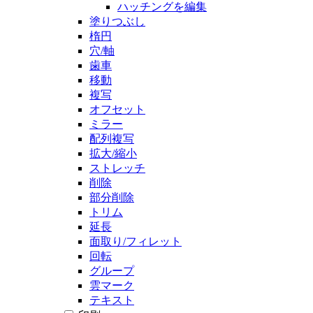
ハッチングを編集
塗りつぶし
楕円
穴/軸
歯車
移動
複写
オフセット
ミラー
配列複写
拡大/縮小
ストレッチ
削除
部分削除
トリム
延長
面取り/フィレット
回転
グループ
雲マーク
テキスト