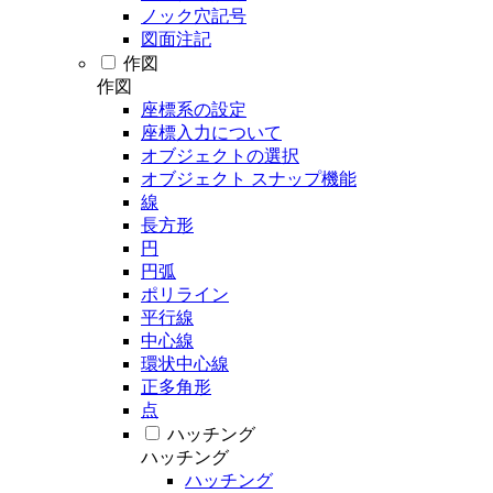
ノック穴記号
図面注記
作図
作図
座標系の設定
座標入力について
オブジェクトの選択
オブジェクト スナップ機能
線
長方形
円
円弧
ポリライン
平行線
中心線
環状中心線
正多角形
点
ハッチング
ハッチング
ハッチング