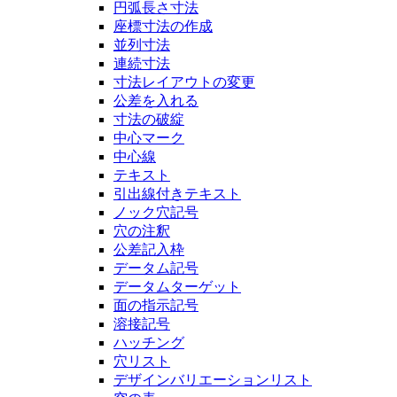
円弧長さ寸法
座標寸法の作成
並列寸法
連続寸法
寸法レイアウトの変更
公差を入れる
寸法の破綻
中心マーク
中心線
テキスト
引出線付きテキスト
ノック穴記号
穴の注釈
公差記入枠
データム記号
データムターゲット
面の指示記号
溶接記号
ハッチング
穴リスト
デザインバリエーションリスト