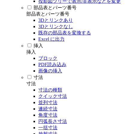
投影図ツリーで表示/非表示などを変更
部品表とパーツ番号
部品表とパーツ番号
3Dとリンクあり
3Dとリンクなし
既存の部品表を変換する
Excel に出力
挿入
挿入
ブロック
PDF読み込み
画像の挿入
寸法
寸法
寸法の種類
クイック寸法
並列寸法
連続寸法
角度寸法
円弧長さ寸法
一括寸法
放射寸法