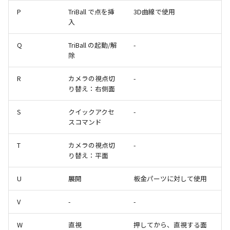
ストレッチ
P
TriBall で点を挿
3D曲線で使用
空の表
入
削除
Q
TriBall の起動/解
略図ねじ山
-
除
部分削除
R
カメラの視点切
-
トリム
り替え：右側面
延長
S
クイックアクセ
-
スコマンド
面取り/フィレット
T
カメラの視点切
-
り替え：平面
回転
U
展開
板金パーツに対して使用
グループ
V
-
-
雲マーク
W
直視
押してから、直視する面