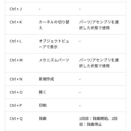
Ctrl + J
-
-
Ctrl + K
カーネルの切り替
パーツ/アセンブリを選
え
択した状態で使用
Ctrl + L
オブジェクトビュ
-
ーアで表示
Ctrl + M
メカニズムパーツ
パーツ/アセンブリを選
択した状態で使用
Ctrl + N
新規作成
-
Ctrl + O
開く
-
Ctrl + P
印刷
-
Ctrl + Q
録画
1回目：録画開始、2回
目：録画停止