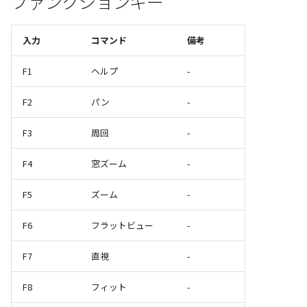
ファンクションキー
入力
コマンド
備考
F1
ヘルプ
-
F2
パン
-
F3
周回
-
F4
窓ズーム
-
F5
ズーム
-
F6
フラットビュー
-
F7
直視
-
F8
フィット
-