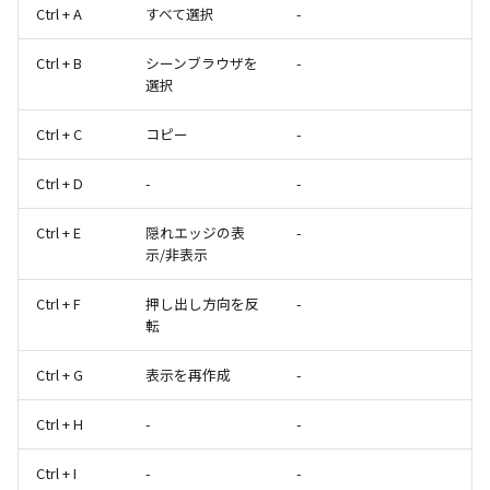
Ctrl + A
すべて選択
-
Ctrl + B
シーンブラウザを
-
選択
Ctrl + C
コピー
-
Ctrl + D
-
-
Ctrl + E
隠れエッジの表
-
示/非表示
Ctrl + F
押し出し方向を反
-
転
Ctrl + G
表示を再作成
-
Ctrl + H
-
-
Ctrl + I
-
-