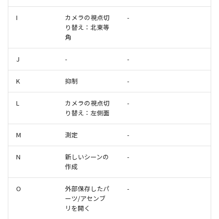
テキストドロップ時に編
表とその他
板金パーツを作成
ショートカットキー
アンカーを移動
座標寸法の作成
楕円
穴の注釈
グループ化/シェイプを結
I
カメラの視点切
-
態にする
注意事項
パーツプロパティ
図のプロパティ
り替え：北東等
ファイル属性
ソリッドパーツから板金パー
サイズボックスをリセット
寸法の破綻
穴/軸
公差記入枠
角
配管の中心線を投影
ツを作成
投影図ツリーで表示/非表
3D寸法から自動作成
などを変更
パーツ/アセンブリ断面
寸法の関連付け
歯車
データム記号
J
-
-
部品表に配管長さを表示
見積表
パーツからドローイング
K
抑制
-
成
シーンブラウザを検索
寸法の整列
移動
データムターゲット
フィーチャの隠線表示の
L
カメラの視点切
-
シェイプ プロパティ
複写
面の指示記号
り替え：左側面
ゼブラストライプ
オフセット
溶接記号
M
測定
-
結合点を挿入
ミラー
ハッチング
N
新しいシーンの
-
作成
COMPOSE データ変換
配列複写
穴リスト
O
外部保存したパ
-
ーツ/アセンブ
拡大/縮小
デザインバリエーション
リを開く
ト