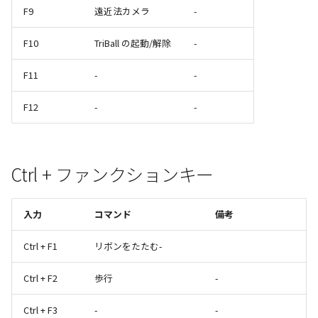
F9
遠近法カメラ
-
F10
TriBall の起動/解除
-
F11
-
-
F12
-
-
Ctrl + ファンクションキー
入力
コマンド
備考
Ctrl + F1
リボンをたたむ-
Ctrl + F2
歩行
-
Ctrl + F3
-
-