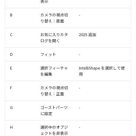
い、単位設定画面の表示
ト配置設定
ネットワークライセンス
注釈
表示
フォルダー
レイヤーのフリーズ/解除
かしい
体積の単位を密度から参
アップグレード時の注意点
ストラクチャパーツについて
DWG/DXF とシェイプフ
能の追加
リンクコピーについて
隙間チェック
面間フィレット
スプライン
回転
留め継ぎを追加
挿入
六角穴付ボルトをインポート
その他
データ
延長
破断面
放射寸法
ノック穴記号
円弧
補助図
連続寸法
雲マーク
B
カメラの視点切
-
トの準備
寸法作成時にスタイルを
評価版 アクティベーション
スケッチ
板金 - 板金
り替え：底面
その他の表示不具合
複数選択時にカタログに
管理者として実行
アクティブに設定
溶接記号の JIS 規格更新
パターン（配列）について
再生成
凝固
らせん
閉じた角を追加
寸法
アセンブリ
スナップ – スナップとグ
分割
トリミング
3 点角度寸法
図面注記
ポリライン
詳細図
寸法レイアウトの変更
回転
登録
DWG/DXF ファイルを開く
PDF 出力時の画像の表示
ライセンス形態
シートの選択
板金 – ストック
ド
C
お気に入りカタ
2025 追加
CAXA 部品表の順番が変わ
内部リンク
寸法許容差の位置設定の
TriBallのみ移動モード
表示を再作成
縫合
サーフェス上のスプライン
ベンドノッチを作成
製図記号
投影図・アイソメ図を作成
トリム
相対ビュー
連続角度寸法
平行線
カスタム詳細図
公差を入れる
拡大/縮小
ログを開く
てしまう
3D 曲線 - 中心点の拘束
図枠/表題欄の分解
テキスト選択時にプロパ
図面の印刷
レンダリング
スナップ - 極ガイド
を表示
要素の置き換え
面の指示記号の個別設定
練習問題 1
抑制[非表示]
パッチ
動的フィレット
パンチベンドを作成
作図
重複を削除
図の移動
ハーフ寸法
中心線
全体図
寸法の破綻
オフセット
D
フィット
-
CAXA 投影が遅い場合
レイアウト設定
DWG/DXF形式にエクスポー
パフォーマンス
スナップ – オブジェクト 
キー操作でシート切り替
ト
E
選択フィーチャ
ナップ
寸法編集時のカスタム記
IntelliShape を選択して使
練習問題 2
ゴーストパーツに設定
Triballで点を挿入
ベンドを展開/ベンドの展開
印刷
隙間を検索
投影図の構成要素のレイ
テーパ寸法
環状中心線
図のトリミング
中心マーク
ミラー
を編集
用
Windows のシステムの確
テキストの調整/新規作成
登録
解除
AutoCAD データ インポ
を指定
とトラブル問診票の記入
2D ドローイングブラウザ
スタイルとレイヤー
3Dインターフェース - 投
シェイプを合体
自動ルート
レイヤーの表示/非表示、印
大径円半径寸法
正多角形
省略図
中心線
延長
F
カメラの視点切
-
追加
図枠/表題欄の定義と保存
画像の透明度設定
クイックベンド
刷の制限
2Dドローイング
投影レイヤーの選択/変更
り替え：正面
カタログ
3Dインターフェース - 略
面を IntelliShape に変換
曲率半径寸法
点
編集
テキスト
分割/トリム
図面の一括作成の既定の
じ山
図枠/表題欄の属性定義
選択フィルターのデフォ
コーナーブレーク
設定の初期化
プロパティ リスト
投影図を修正する
G
ゴーストパーツ
-
プレート設定
設定
2D ドローイングと CAXA
ソリッドに変換
寸法レイアウトの変更
ハッチング
更新
引出線付きテキスト
フィレット/面取り
に設定
Draft（2D ドラフト）の違い
3Dインターフェース - 寸
マッチングルールの作成
ソリッド/サーフェス展開パ
2D ドローイングと CAXA
テンプレート
線の非表示/再表示
断面位置を割合で設定
H
選択中のオブジ
-
ーツを作成
Draft（2D ドラフト）の違い
グループ化
公差を入れる
塗りつぶし
レンダリング、シェーデ
ノック穴記号
TriBall
ェクトを非表示
3D インターフェース - 部
色
曲線のプロパティ
グ