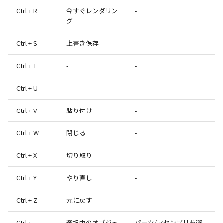
Ctrl + R
今すぐレンダリン
-
グ
Ctrl + S
上書き保存
-
Ctrl + T
-
-
Ctrl + U
-
-
Ctrl + V
貼り付け
-
Ctrl + W
閉じる
-
Ctrl + X
切り取り
-
Ctrl + Y
やり直し
-
Ctrl + Z
元に戻す
-
Ctrl +
選択中のオブジェ
パーツ/アセンブリを選