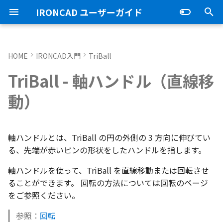
IRONCAD ユーザーガイド
検
索
HOME
IRONCAD入門
TriBall
IRONCAD の動作環境
IRONCADオプション設定
ユーザーインターフェースと
IRONCAD で扱う要素
マウス左操作
アセンブリの作成と解除
概要
SmartDimension
パーツ プロパティ
外部保存
2Dシェイプ
押し出し
スピン
スイープ
ロフト
エンボス
ねじ山
カタログ
インポート
配置拘束
サーフェスを作成
直線
トリム
3D曲線に寸法を指定
3D 曲線を編集
面を移動
展開/展開解除
スポイトへ抽出
配管コマンド
起動と終了
起動と終了
新規シーンを開く
モデリング機能の改善
トラブル発生時のお問い合わ
アクティベーション
アップグレード
管理ツールのタイプ
購入ライセンス
オプション設定を開く
オプション設定を開く
移動/コピー
ユーザーインターフェー
表示操作
CAXA Draft のテンプレー
投影図の作成
3Dとリンクあり
ブロック
寸法の種類
幾何公差
座標系の設定
図面の印刷
オプション設定
ユーザーインターフェー
図枠テンプレートの保存
投影図の作成
部品表テンプレートの保
寸法の種類
ポリライン
スタイルとレイヤー
カタログ
3D/2D を複数モニターで
スケッチ内で押し出し領
PMI のカタログ登録
異なる長さのベンドに閉
同一線上の中心線を作成
配置用の TriBall の追加
移行ツールの追加
トランスレーターの強化
一部がワイヤー表示にな
を
TriBall - 軸ハンドル（直線移
各部名称
せ方法
各部名称
ついて
各部名称
する
選択
角を追加
小さなパーツが表示され
初
インストール
CAXA Draft オプション設
要素の選択方法
マウス右操作
アセンブリ構造の変更
非表示
その他の測定ツール
アセンブリ プロパティ
挿入
作図
押し出しウィザード
スピンウィザード
スイープウィザード
ロフトウィザード
ラップエンボス
略図ねじ山
カタログセット
エクスポート
拘束関係の表示
スピン サーフェス
円
移動
3D曲線に拘束を設定
3D 曲線を作成
面を削除
ロフト
今すぐレンダリング
配管の作成例
オプション設定
設定
パーツ 1 を作成
スケッチ機能の改善
PC移行
ライセンスの確認方法(US
USBタイプ
TERMライセンス
全般
初期化、読み込み、書き
回転
シートの切り替え
投影図の追加
3Dとリンクなし
PDF読み込み
クイック寸法
面の指示記号
座標入力について
スマート印刷
シート背景の設定
図枠テンプレートのカタ
投影図の追加
バルーンの作成
SmartDimension
2点、接線、垂線
スタイルの設定
カタログセット
長方形の作図機能の強化
図面の一括作成で表示構
一括保存機能がカタログ
動）
定
インターフェースのカスタマ
表示不具合の原因と対処
インターフェースのカス
テンプレートの作成手順
インターフェースのカス
化
パラメーターのクイック
平行線間のフィレット作
スケッチベンドで作成し
サポート
イルに対応
パーツ/アセンブリが透け
期
イズ
法
イズ
イズ
デルを延長
いる
アンインストール
カタログからのドラッグ＆ド
アセンブリミラー
抑制[非表示]
Triball 機能で寸法作成
既定のプロパティ項目の活用
編集
簡単押し出し
簡単スピン
簡単スイープ
簡単ロフト
お気に入りカタログ
親に固定
スイープ サーフェス
円弧
フィレット/面取り
交差曲線
面をマッチ
スケッチベンドの作成
アニメーション
ユーザーインターフェース
ユーザーインターフェース
パーツ 2 を作成
PMI の改善
ここに移動：
ライセンスの確認方法(ス
ソフトウェアタイプ
パーツ
パス
サイズ変更
補助図
既存の部品表を変換する
画像の挿入
並列寸法
溶接記号
オブジェクトの選択
管理者として実行
断面図
3D とリンクした部品表を
引出線寸法
四角形・多角形
レイヤーの設定
アイテムの入れ替え
ポリラインの反転機能の
化
単位の設定
ロップによるモデリング
ンドアロン)
JIS の BLANK テンプレー
成する
外部リンクモデルを別フ
カムの断面図作成機能
自動寸法の設定を追加
軸ハンドルとは、TriBall の円の外側の 3 方向に伸びてい
不具合報告・修正プログラム
を開く
ルとしてミラーコピー
2D 投影時にベンド線を分
円柱や円柱穴が丸く表示
ライセンスタイプ
アセンブリフィーチャ 押し
ゴーストパーツに設定
カスタムプロパティ
DWG/DXF のインポート
選択した面を押し出し
スケッチを抽出
スケッチを抽出
ガイドラインを使用したロフ
パーツの入れ替え
メカニズムモード
ロフト サーフェス
長方形
サイズ変更
投影曲線
面をオフセット
切り抜き
テクスチャ
表示
図枠テンプレート
ねじ穴を作成
板金機能の改善
ここにコピー：
アセンブリ
表示
オフセット
断面図
Excel に出力
連続寸法
引出線
オブジェクト スナップ機
オプション設定の読込・
部分断面
角度寸法
円
カタログの右クリックメ
多角形の作図方法の追加
る、先端が赤いピンの形状をしたハンドルを指します。
ない
オプション設定の読込・書出
SmartSnap（スマートスナ
出しカット
ト
Excel に出力
ー
中心マークの表示設定
ップ）機能
レイヤーの定義
押し出し方向反転のショ
パーツレベルのベンド設
スタンドアロンライセン
その他の機能
拘束
スケッチを抽出
ProActiveBOM
干渉チェック
ルールド サーフェス
多角形
配列
曲線をラップ
面の半径を編集
成形ツール
バンプ
テンプレートの作成
3D モデルの投影
パーツ 3 を作成
CAXAドラフトの改善
ここにリンクコピー：
インタラクション - イン
システム
ミラー
部分断面
角度寸法
面取り寸法
線
シート設定
図の更新
円弧長さ寸法
円弧
表のセルに特殊文字を挿
軸ハンドルを使って、TriBall を直線移動または回転させ
カットキー
適用
ユーザーインターフェー
ス
カタログ、テンプレートファ
アセンブリフィーチャ 穴
スケッチを抽出
クション
自動寸法の穴数算出機能
ることができます。 回転の方法については回転のページ
表示不具合
イルの移行
IntelliShape のサイズ編集
スタイルの設定
善
表示
カタログの右クリックメニュ
解析
面からサーフェスを作成
点
ミラー
アイソパラメトリック曲線
面を分割
ベンド角
ライトを挿入
3D モデルの投影
部品表とバルーン（パー
斜め穴を作成
2Dドローイングの改善
リンク ボディとしてコピ
インタラクション
直線配列/円形配列
省略図
円弧長さ寸法
穴寸法
長方形
図枠の変更
座標寸法の作成
楕円
塗りつぶし・グラデーシ
をご参照ください。
干渉チェック除外リスト
モバイルライセンス
ベンド
ー
ツ番号）
ー：
インタラクション - マウス
の透明度設定
括除外設定
トグルハンドルが表示さ
注意点
カーネルの切り替え
テンプレートの保存
テキストボックス内のテ
√aエラーチェック
メッシュサーフェス
楕円
軸でミラー
ブリッジ曲線
コーナーリリーフを作成
カメラ
部品表とパーツ番号
フィーチャを編集
システム
テキスト
フィレット
詳細図
一括寸法
データム記号
円
破断面
並列寸法
スプライン
参照：
回転