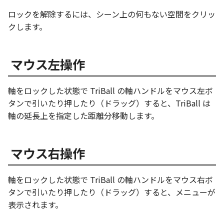
テキストドロップ時に編
表とその他
板金パーツを作成
ショートカットキー
アンカーを移動
座標寸法の作成
楕円
穴の注釈
グループ化/シェイプを結
ロックを解除するには、シーン上の何もない空間をクリッ
態にする
注意事項
パーツプロパティ
図のプロパティ
クします。
ファイル属性
ソリッドパーツから板金パー
サイズボックスをリセット
寸法の破綻
穴/軸
公差記入枠
配管の中心線を投影
ツを作成
投影図ツリーで表示/非表
3D寸法から自動作成
などを変更
パーツ/アセンブリ断面
マウス左操作
寸法の関連付け
歯車
データム記号
部品表に配管長さを表示
見積表
パーツからドローイング
成
シーンブラウザを検索
寸法の整列
移動
データムターゲット
軸をロックした状態で TriBall の軸ハンドルをマウス左ボ
フィーチャの隠線表示の
タンで引いたり押したり（ドラッグ）すると、TriBall は
シェイプ プロパティ
複写
面の指示記号
軸の延長上を指定した距離分移動します。
ゼブラストライプ
オフセット
溶接記号
マウス右操作
結合点を挿入
ミラー
ハッチング
軸をロックした状態で TriBall の軸ハンドルをマウス右ボ
COMPOSE データ変換
配列複写
穴リスト
タンで引いたり押したり（ドラッグ）すると、メニューが
表示されます。
拡大/縮小
デザインバリエーション
ト