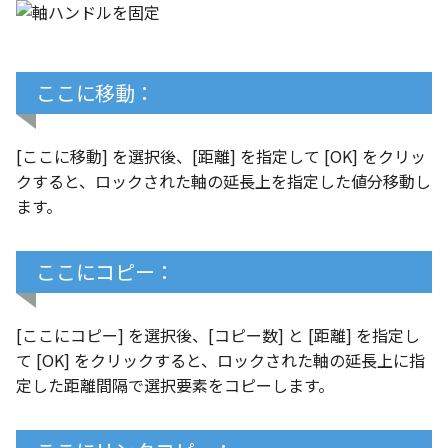
ストレッチ
空の表
削除
ここに移動：
略図ねじ山
部分削除
[ここに移動] を選択後、[距離] を指定して [OK] をクリッ
トリム
クすると、ロックされた軸の延長上を指定した値分移動し
ます。
延長
面取り/フィレット
ここにコピー：
回転
[ここにコピー] を選択後、[コピー数] と [距離] を指定し
て [OK] をクリックすると、ロックされた軸の延長上に指
グループ
定した距離間隔で選択要素をコピーします。
雲マーク