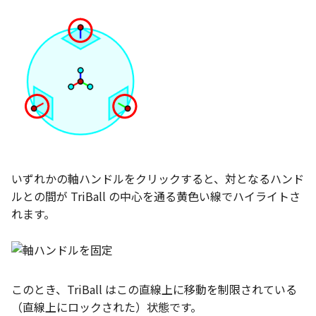
い、単位設定画面の表示
ト配置設定
ネットワークライセンス
注釈
直線配列を作成：
フォルダー
レイヤーのフリーズ/解除
かしい
体積の単位を密度から参
アップグレード時の注意点
ストラクチャパーツについて
DWG/DXF とシェイプフ
能の追加
隙間チェック
面間フィレット
スプライン
回転
留め継ぎを追加
挿入
六角穴付ボルトをインポート
その他
データ
延長
破断面
放射寸法
ノック穴記号
円弧
補助図
連続寸法
雲マーク
トの準備
寸法作成時にスタイルを
評価版 アクティベーション
スケッチ
板金 - 板金
その他の表示不具合
複数選択時にカタログに
管理者として実行
アクティブに設定
溶接記号の JIS 規格更新
再生成
凝固
らせん
閉じた角を追加
寸法
アセンブリ
スナップ – スナップとグ
分割
トリミング
3 点角度寸法
図面注記
ポリライン
詳細図
寸法レイアウトの変更
回転
登録
DWG/DXF ファイルを開く
PDF 出力時の画像の表示
ライセンス形態
シートの選択
板金 – ストック
ド
CAXA 部品表の順番が変わ
内部リンク
寸法許容差の位置設定の
表示を再作成
縫合
サーフェス上のスプライン
ベンドノッチを作成
製図記号
投影図・アイソメ図を作成
トリム
相対ビュー
連続角度寸法
平行線
カスタム詳細図
公差を入れる
拡大/縮小
てしまう
3D 曲線 - 中心点の拘束
図枠/表題欄の分解
テキスト選択時にプロパ
図面の印刷
レンダリング
スナップ - 極ガイド
を表示
要素の置き換え
面の指示記号の個別設定
抑制[非表示]
パッチ
動的フィレット
パンチベンドを作成
作図
重複を削除
図の移動
ハーフ寸法
中心線
全体図
寸法の破綻
オフセット
CAXA 投影が遅い場合
レイアウト設定
DWG/DXF形式にエクスポー
パフォーマンス
スナップ – オブジェクト 
キー操作でシート切り替
ト
ナップ
寸法編集時のカスタム記
ゴーストパーツに設定
Triballで点を挿入
ベンドを展開/ベンドの展開
印刷
隙間を検索
投影図の構成要素のレイ
テーパ寸法
環状中心線
図のトリミング
中心マーク
ミラー
Windows のシステムの確
テキストの調整/新規作成
登録
解除
AutoCAD データ インポ
を指定
いずれかの軸ハンドルをクリックすると、対となるハンド
とトラブル問診票の記入
2D ドローイングブラウザ
スタイルとレイヤー
3Dインターフェース - 投
シェイプを合体
自動ルート
レイヤーの表示/非表示、印
大径円半径寸法
正多角形
省略図
中心線
延長
ルとの間が TriBall の中心を通る黄色い線でハイライトさ
追加
図枠/表題欄の定義と保存
画像の透明度設定
クイックベンド
刷の制限
2Dドローイング
投影レイヤーの選択/変更
れます。
カタログ
3Dインターフェース - 略
面を IntelliShape に変換
曲率半径寸法
点
編集
テキスト
分割/トリム
図面の一括作成の既定の
じ山
図枠/表題欄の属性定義
選択フィルターのデフォ
コーナーブレーク
設定の初期化
プロパティ リスト
投影図を修正する
プレート設定
設定
2D ドローイングと CAXA
ソリッドに変換
寸法レイアウトの変更
ハッチング
更新
引出線付きテキスト
フィレット/面取り
Draft（2D ドラフト）の違い
3Dインターフェース - 寸
マッチングルールの作成
ソリッド/サーフェス展開パ
2D ドローイングと CAXA
テンプレート
線の非表示/再表示
このとき、TriBall はこの直線上に移動を制限されている
断面位置を割合で設定
ーツを作成
Draft（2D ドラフト）の違い
グループ化
公差を入れる
塗りつぶし
レンダリング、シェーデ
ノック穴記号
TriBall
（直線上にロックされた）状態です。
3D インターフェース - 部
色
曲線のプロパティ
グ