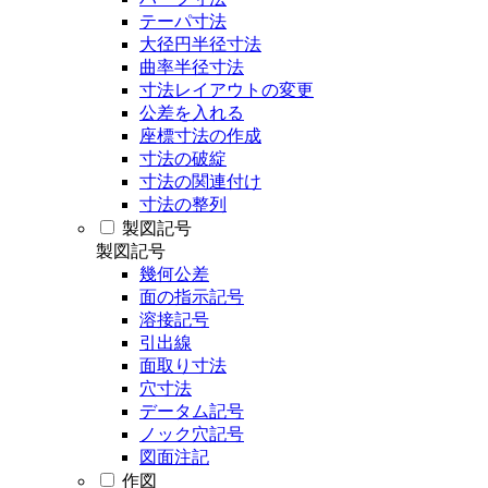
テーパ寸法
大径円半径寸法
曲率半径寸法
寸法レイアウトの変更
公差を入れる
座標寸法の作成
寸法の破綻
寸法の関連付け
寸法の整列
製図記号
製図記号
幾何公差
面の指示記号
溶接記号
引出線
面取り寸法
穴寸法
データム記号
ノック穴記号
図面注記
作図