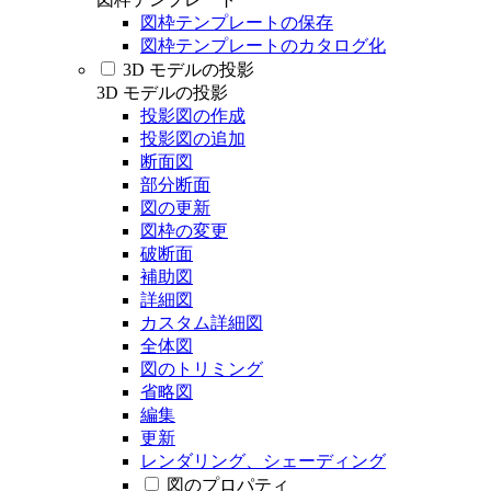
図枠テンプレートの保存
図枠テンプレートのカタログ化
3D モデルの投影
3D モデルの投影
投影図の作成
投影図の追加
断面図
部分断面
図の更新
図枠の変更
破断面
補助図
詳細図
カスタム詳細図
全体図
図のトリミング
省略図
編集
更新
レンダリング、シェーディング
図のプロパティ