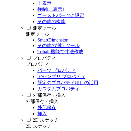
非表示
抑制[非表示]
ゴーストパーツに設定
その他の機能
測定ツール
測定ツール
SmartDimension
その他の測定ツール
Triball 機能で寸法作成
プロパティ
プロパティ
パーツ プロパティ
アセンブリ プロパティ
既定のプロパティ項目の活用
カスタムプロパティ
外部保存・挿入
外部保存・挿入
外部保存
挿入
2D スケッチ
2D スケッチ