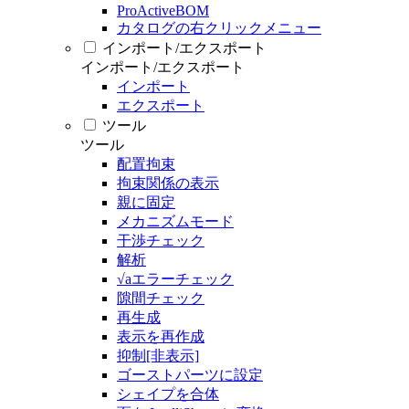
ProActiveBOM
カタログの右クリックメニュー
インポート/エクスポート
インポート/エクスポート
インポート
エクスポート
ツール
ツール
配置拘束
拘束関係の表示
親に固定
メカニズムモード
干渉チェック
解析
√aエラーチェック
隙間チェック
再生成
表示を再作成
抑制[非表示]
ゴーストパーツに設定
シェイプを合体