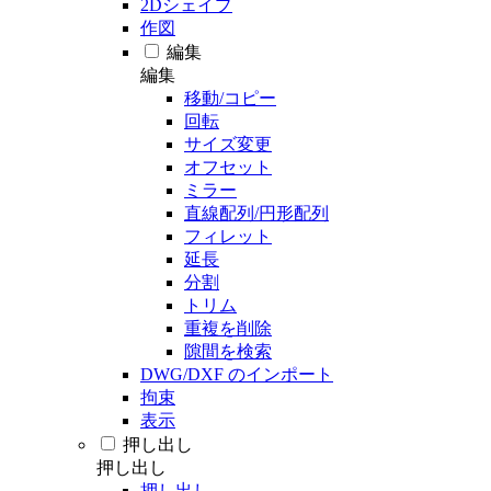
2Dシェイプ
作図
編集
編集
移動/コピー
回転
サイズ変更
オフセット
ミラー
直線配列/円形配列
フィレット
延長
分割
トリム
重複を削除
隙間を検索
DWG/DXF のインポート
拘束
表示
押し出し
押し出し
押し出し