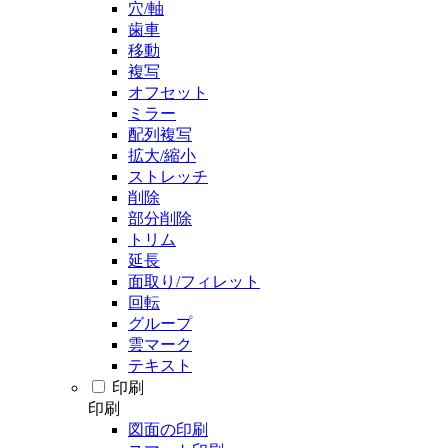
穴/軸
歯車
移動
複写
オフセット
ミラー
配列複写
拡大/縮小
ストレッチ
削除
部分削除
トリム
延長
面取り/フィレット
回転
グループ
雲マーク
テキスト
印刷
印刷
図面の印刷