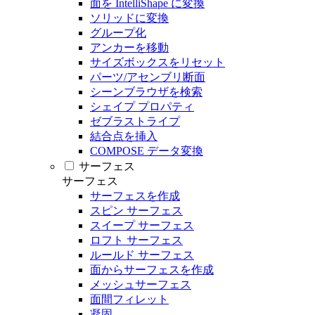
面を IntelliShape に変換
ソリッドに変換
グループ化
アンカーを移動
サイズボックスをリセット
パーツ/アセンブリ断面
シーンブラウザを検索
シェイプ プロパティ
ゼブラストライプ
結合点を挿入
COMPOSE データ変換
サーフェス
サーフェス
サーフェスを作成
スピン サーフェス
スイープ サーフェス
ロフト サーフェス
ルールド サーフェス
面からサーフェスを作成
メッシュサーフェス
面間フィレット
凝固