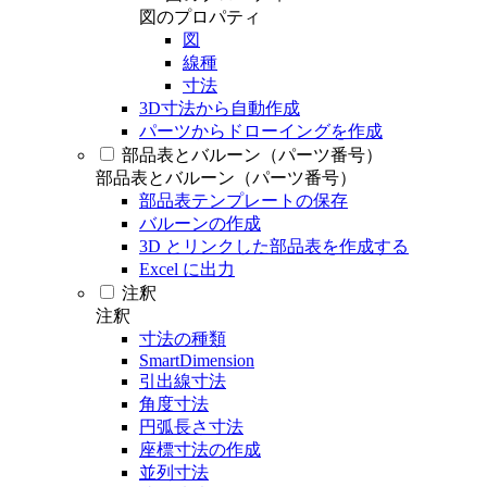
図のプロパティ
図
線種
寸法
3D寸法から自動作成
パーツからドローイングを作成
部品表とバルーン（パーツ番号）
部品表とバルーン（パーツ番号）
部品表テンプレートの保存
バルーンの作成
3D とリンクした部品表を作成する
Excel に出力
注釈
注釈
寸法の種類
SmartDimension
引出線寸法
角度寸法
円弧長さ寸法
座標寸法の作成
並列寸法