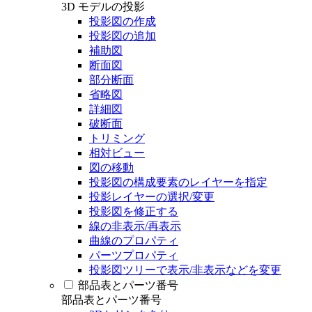
3D モデルの投影
投影図の作成
投影図の追加
補助図
断面図
部分断面
省略図
詳細図
破断面
トリミング
相対ビュー
図の移動
投影図の構成要素のレイヤーを指定
投影レイヤーの選択/変更
投影図を修正する
線の非表示/再表示
曲線のプロパティ
パーツプロパティ
投影図ツリーで表示/非表示などを変更
部品表とパーツ番号
部品表とパーツ番号