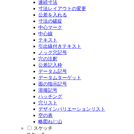
連続寸法
寸法レイアウトの変更
公差を入れる
寸法の破綻
中心マーク
中心線
テキスト
引出線付きテキスト
ノック穴記号
穴の注釈
公差記入枠
データム記号
データムターゲット
面の指示記号
溶接記号
ハッチング
穴リスト
デザインバリエーションリスト
空の表
略図ねじ山
スケッチ