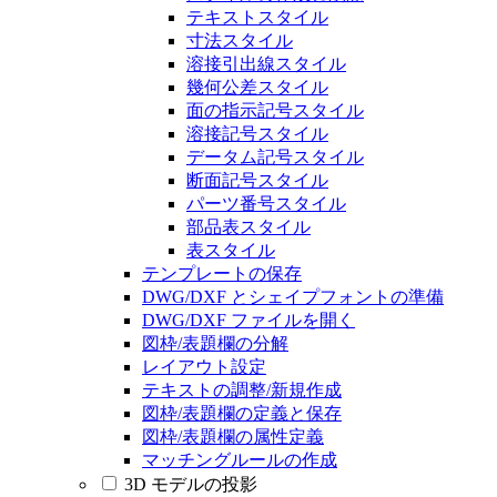
テキストスタイル
寸法スタイル
溶接引出線スタイル
幾何公差スタイル
面の指示記号スタイル
溶接記号スタイル
データム記号スタイル
断面記号スタイル
パーツ番号スタイル
部品表スタイル
表スタイル
テンプレートの保存
DWG/DXF とシェイプフォントの準備
DWG/DXF ファイルを開く
図枠/表題欄の分解
レイアウト設定
テキストの調整/新規作成
図枠/表題欄の定義と保存
図枠/表題欄の属性定義
マッチングルールの作成
3D モデルの投影