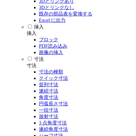
3Dとリンクあり
3Dとリンクなし
既存の部品表を変換する
Excel に出力
挿入
挿入
ブロック
PDF読み込み
画像の挿入
寸法
寸法
寸法の種類
クイック寸法
並列寸法
連続寸法
角度寸法
円弧長さ寸法
一括寸法
放射寸法
3 点角度寸法
連続角度寸法
ハーフ寸法