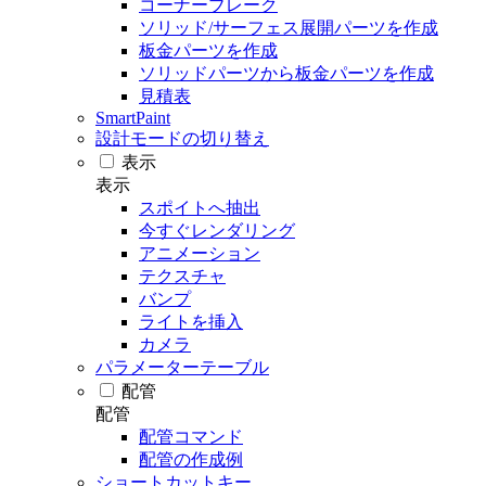
コーナーブレーク
ソリッド/サーフェス展開パーツを作成
板金パーツを作成
ソリッドパーツから板金パーツを作成
見積表
SmartPaint
設計モードの切り替え
表示
表示
スポイトへ抽出
今すぐレンダリング
アニメーション
テクスチャ
バンプ
ライトを挿入
カメラ
パラメーターテーブル
配管
配管
配管コマンド
配管の作成例
ショートカットキー