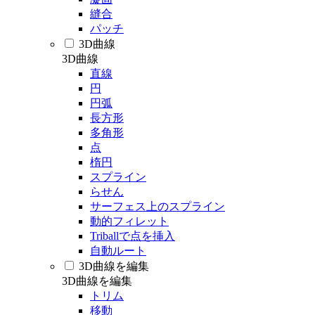
縫合
パッチ
3D曲線
3D曲線
直線
円
円弧
長方形
多角形
点
楕円
スプライン
らせん
サーフェス上のスプライン
動的フィレット
Triballで点を挿入
自動ルート
3D曲線を編集
3D曲線を編集
トリム
移動