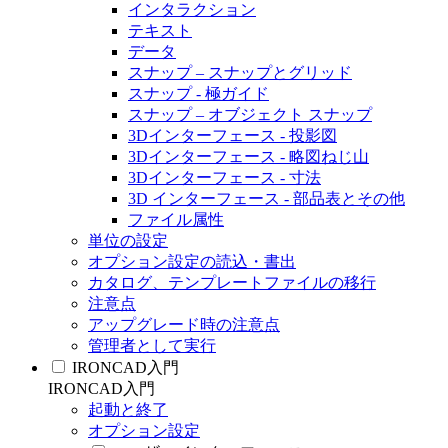
インタラクション
テキスト
データ
スナップ – スナップとグリッド
スナップ - 極ガイド
スナップ – オブジェクト スナップ
3Dインターフェース - 投影図
3Dインターフェース - 略図ねじ山
3Dインターフェース - 寸法
3D インターフェース - 部品表とその他
ファイル属性
単位の設定
オプション設定の読込・書出
カタログ、テンプレートファイルの移行
注意点
アップグレード時の注意点
管理者として実行
IRONCAD入門
IRONCAD入門
起動と終了
オプション設定