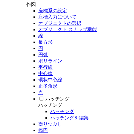
作図
座標系の設定
座標入力について
オブジェクトの選択
オブジェクト スナップ機能
線
長方形
円
円弧
ポリライン
平行線
中心線
環状中心線
正多角形
点
ハッチング
ハッチング
ハッチング
ハッチングを編集
塗りつぶし
楕円