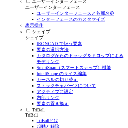
ユーザーインターフェース
ユーザーインターフェース
ユーザーインターフェースと各部名称
インターフェースのカスタマイズ
表示操作
シェイプ
シェイプ
IRONCAD で扱う要素
要素の選択方法
カタログからのドラッグ＆ドロップによる
モデリング
SmartSnap（スマートスナップ）機能
IntelliShape のサイズ編集
カーネルの切り替え
ストラクチャパーツについて
アクティブに設定
内部リンク
要素の置き換え
TriBall
TriBall
TriBallとは
起動と解除