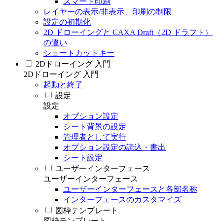
スマート印刷
レイヤーの表示/非表示、印刷の制限
設定の初期化
2D ドローイングと CAXA Draft（2D ドラフト）
の違い
ショートカットキー
2Dドローイング 入門
2Dドローイング 入門
起動と終了
設定
設定
オプション設定
シート背景の設定
管理者として実行
オプション設定の読込・書出
シート設定
ユーザーインターフェース
ユーザーインターフェース
ユーザーインターフェースと各部名称
インターフェースのカスタマイズ
図枠テンプレート
図枠テンプレート