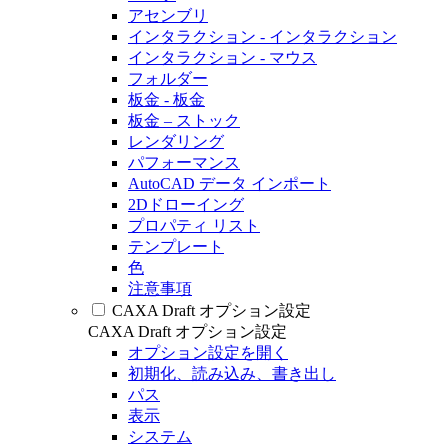
アセンブリ
インタラクション - インタラクション
インタラクション - マウス
フォルダー
板金 - 板金
板金 – ストック
レンダリング
パフォーマンス
AutoCAD データ インポート
2Dドローイング
プロパティ リスト
テンプレート
色
注意事項
CAXA Draft オプション設定
CAXA Draft オプション設定
オプション設定を開く
初期化、読み込み、書き出し
パス
表示
システム