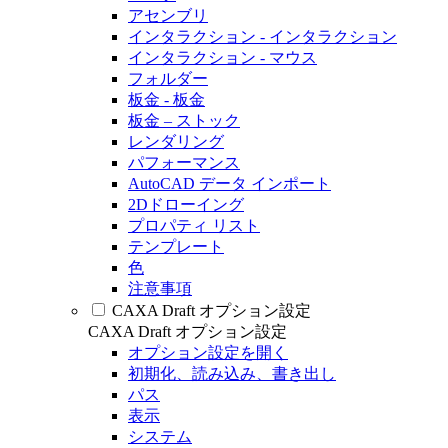
アセンブリ
インタラクション - インタラクション
インタラクション - マウス
フォルダー
板金 - 板金
板金 – ストック
レンダリング
パフォーマンス
AutoCAD データ インポート
2Dドローイング
プロパティ リスト
テンプレート
色
注意事項
CAXA Draft オプション設定
CAXA Draft オプション設定
オプション設定を開く
初期化、読み込み、書き出し
パス
表示
システム