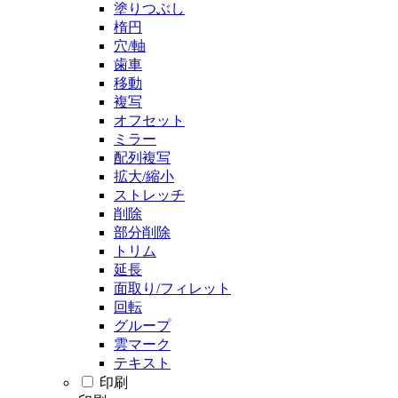
塗りつぶし
楕円
穴/軸
歯車
移動
複写
オフセット
ミラー
配列複写
拡大/縮小
ストレッチ
削除
部分削除
トリム
延長
面取り/フィレット
回転
グループ
雲マーク
テキスト
印刷