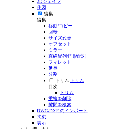
2Dシェイプ
作図
編集
編集
移動/コピー
回転
サイズ変更
オフセット
ミラー
直線配列/円形配列
フィレット
延長
分割
トリム
トリム
目次
トリム
重複を削除
隙間を検索
DWG/DXF のインポート
拘束
表示