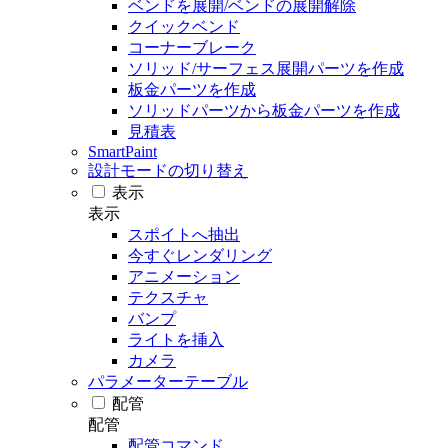
ベンドを展開/ベンドの展開解除
クイックベンド
コーナーブレーク
ソリッド/サーフェス展開パーツを作成
板金パーツを作成
ソリッドパーツから板金パーツを作成
見積表
SmartPaint
設計モードの切り替え
表示
表示
スポイトへ抽出
今すぐレンダリング
アニメーション
テクスチャ
バンプ
ライトを挿入
カメラ
パラメーターテーブル
配管
配管
配管コマンド