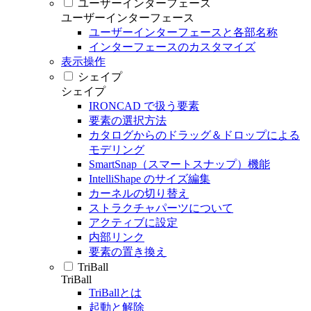
ユーザーインターフェース
ユーザーインターフェース
ユーザーインターフェースと各部名称
インターフェースのカスタマイズ
表示操作
シェイプ
シェイプ
IRONCAD で扱う要素
要素の選択方法
カタログからのドラッグ＆ドロップによる
モデリング
SmartSnap（スマートスナップ）機能
IntelliShape のサイズ編集
カーネルの切り替え
ストラクチャパーツについて
アクティブに設定
内部リンク
要素の置き換え
TriBall
TriBall
TriBallとは
起動と解除