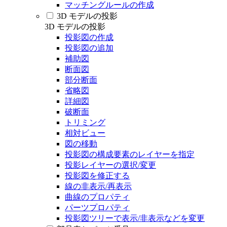
マッチングルールの作成
3D モデルの投影
3D モデルの投影
投影図の作成
投影図の追加
補助図
断面図
部分断面
省略図
詳細図
破断面
トリミング
相対ビュー
図の移動
投影図の構成要素のレイヤーを指定
投影レイヤーの選択/変更
投影図を修正する
線の非表示/再表示
曲線のプロパティ
パーツプロパティ
投影図ツリーで表示/非表示などを変更