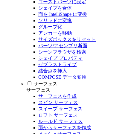
ゴーストパーツに設定
シェイプを合体
面を IntelliShape に変換
ソリッドに変換
グループ化
アンカーを移動
サイズボックスをリセット
パーツ/アセンブリ断面
シーンブラウザを検索
シェイプ プロパティ
ゼブラストライプ
結合点を挿入
COMPOSE データ変換
サーフェス
サーフェス
サーフェスを作成
スピン サーフェス
スイープ サーフェス
ロフト サーフェス
ルールド サーフェス
面からサーフェスを作成
メッシュサーフェス