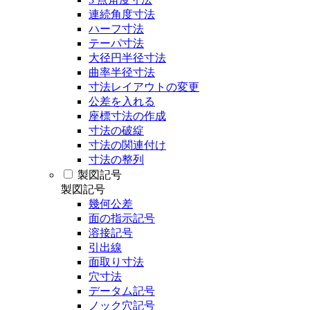
連続角度寸法
ハーフ寸法
テーパ寸法
大径円半径寸法
曲率半径寸法
寸法レイアウトの変更
公差を入れる
座標寸法の作成
寸法の破綻
寸法の関連付け
寸法の整列
製図記号
製図記号
幾何公差
面の指示記号
溶接記号
引出線
面取り寸法
穴寸法
データム記号
ノック穴記号