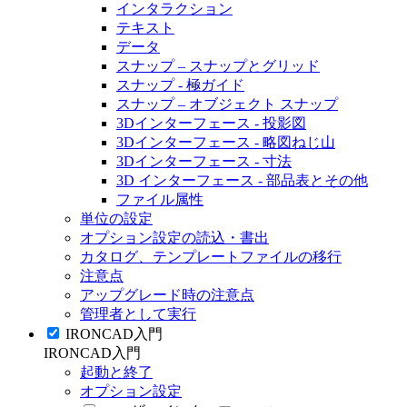
インタラクション
テキスト
データ
スナップ – スナップとグリッド
スナップ - 極ガイド
スナップ – オブジェクト スナップ
3Dインターフェース - 投影図
3Dインターフェース - 略図ねじ山
3Dインターフェース - 寸法
3D インターフェース - 部品表とその他
ファイル属性
単位の設定
オプション設定の読込・書出
カタログ、テンプレートファイルの移行
注意点
アップグレード時の注意点
管理者として実行
IRONCAD入門
IRONCAD入門
起動と終了
オプション設定