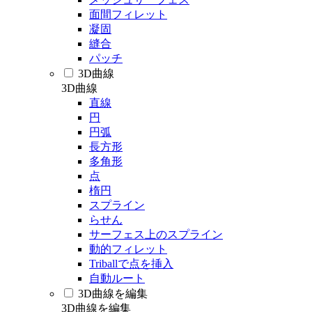
面間フィレット
凝固
縫合
パッチ
3D曲線
3D曲線
直線
円
円弧
長方形
多角形
点
楕円
スプライン
らせん
サーフェス上のスプライン
動的フィレット
Triballで点を挿入
自動ルート
3D曲線を編集
3D曲線を編集