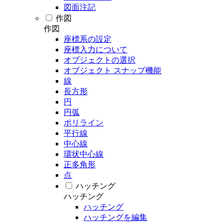
図面注記
作図
作図
座標系の設定
座標入力について
オブジェクトの選択
オブジェクト スナップ機能
線
長方形
円
円弧
ポリライン
平行線
中心線
環状中心線
正多角形
点
ハッチング
ハッチング
ハッチング
ハッチングを編集