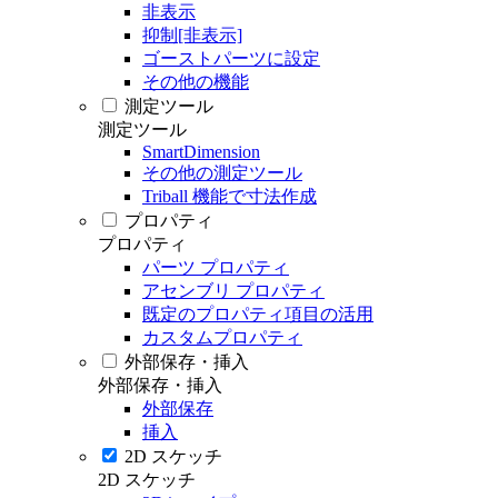
非表示
抑制[非表示]
ゴーストパーツに設定
その他の機能
測定ツール
測定ツール
SmartDimension
その他の測定ツール
Triball 機能で寸法作成
プロパティ
プロパティ
パーツ プロパティ
アセンブリ プロパティ
既定のプロパティ項目の活用
カスタムプロパティ
外部保存・挿入
外部保存・挿入
外部保存
挿入
2D スケッチ
2D スケッチ