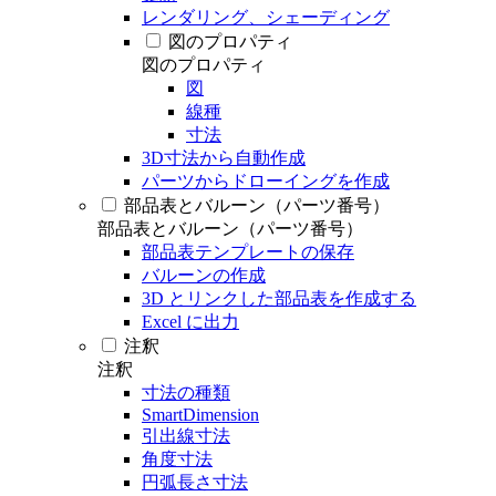
レンダリング、シェーディング
図のプロパティ
図のプロパティ
図
線種
寸法
3D寸法から自動作成
パーツからドローイングを作成
部品表とバルーン（パーツ番号）
部品表とバルーン（パーツ番号）
部品表テンプレートの保存
バルーンの作成
3D とリンクした部品表を作成する
Excel に出力
注釈
注釈
寸法の種類
SmartDimension
引出線寸法
角度寸法
円弧長さ寸法