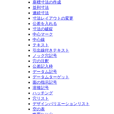
座標寸法の作成
並列寸法
連続寸法
寸法レイアウトの変更
公差を入れる
寸法の破綻
中心マーク
中心線
テキスト
引出線付きテキスト
ノック穴記号
穴の注釈
公差記入枠
データム記号
データムターゲット
面の指示記号
溶接記号
ハッチング
穴リスト
デザインバリエーションリスト
空の表