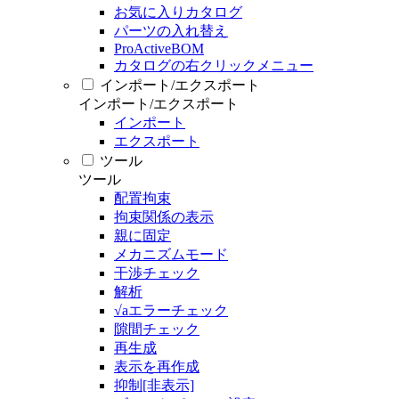
お気に入りカタログ
パーツの入れ替え
ProActiveBOM
カタログの右クリックメニュー
インポート/エクスポート
インポート/エクスポート
インポート
エクスポート
ツール
ツール
配置拘束
拘束関係の表示
親に固定
メカニズムモード
干渉チェック
解析
√aエラーチェック
隙間チェック
再生成
表示を再作成
抑制[非表示]