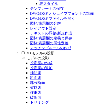
表スタイル
テンプレートの保存
DWG/DXF とシェイプフォントの準備
DWG/DXF ファイルを開く
図枠/表題欄の分解
レイアウト設定
テキストの調整/新規作成
図枠/表題欄の定義と保存
図枠/表題欄の属性定義
マッチングルールの作成
3D モデルの投影
3D モデルの投影
投影図の作成
投影図の追加
補助図
断面図
部分断面
省略図
詳細図
破断面
トリミング