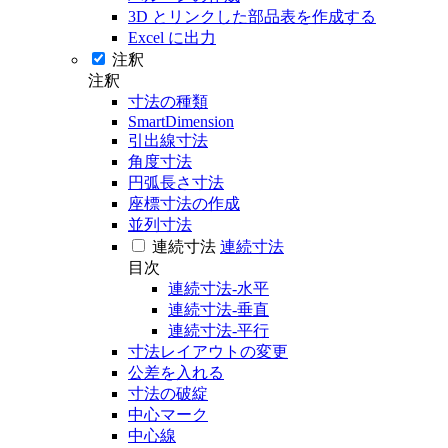
3D とリンクした部品表を作成する
Excel に出力
注釈
注釈
寸法の種類
SmartDimension
引出線寸法
角度寸法
円弧長さ寸法
座標寸法の作成
並列寸法
連続寸法
連続寸法
目次
連続寸法-水平
連続寸法-垂直
連続寸法-平行
寸法レイアウトの変更
公差を入れる
寸法の破綻
中心マーク
中心線