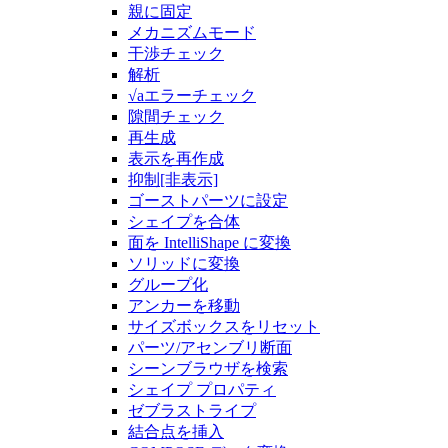
親に固定
メカニズムモード
干渉チェック
解析
√aエラーチェック
隙間チェック
再生成
表示を再作成
抑制[非表示]
ゴーストパーツに設定
シェイプを合体
面を IntelliShape に変換
ソリッドに変換
グループ化
アンカーを移動
サイズボックスをリセット
パーツ/アセンブリ断面
シーンブラウザを検索
シェイプ プロパティ
ゼブラストライプ
結合点を挿入