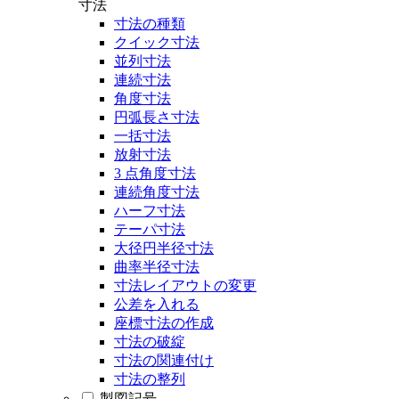
寸法
寸法の種類
クイック寸法
並列寸法
連続寸法
角度寸法
円弧長さ寸法
一括寸法
放射寸法
3 点角度寸法
連続角度寸法
ハーフ寸法
テーパ寸法
大径円半径寸法
曲率半径寸法
寸法レイアウトの変更
公差を入れる
座標寸法の作成
寸法の破綻
寸法の関連付け
寸法の整列
製図記号