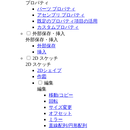
プロパティ
パーツ プロパティ
アセンブリ プロパティ
既定のプロパティ項目の活用
カスタムプロパティ
外部保存・挿入
外部保存・挿入
外部保存
挿入
2D スケッチ
2D スケッチ
2Dシェイプ
作図
編集
編集
移動/コピー
回転
サイズ変更
オフセット
ミラー
直線配列/円形配列