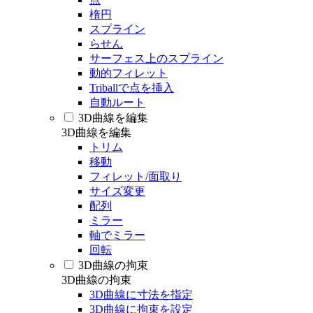
楕円
スプライン
らせん
サーフェス上のスプライン
動的フィレット
Triballで点を挿入
自動ルート
3D曲線を編集
3D曲線を編集
トリム
移動
フィレット/面取り
サイズ変更
配列
ミラー
軸でミラー
回転
3D曲線の拘束
3D曲線の拘束
3D曲線に寸法を指定
3D曲線に拘束を設定