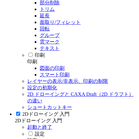
部分削除
トリム
延長
面取り/フィレット
回転
グループ
雲マーク
テキスト
印刷
印刷
図面の印刷
スマート印刷
レイヤーの表示/非表示、印刷の制限
設定の初期化
2D ドローイングと CAXA Draft（2D ドラフト）
の違い
ショートカットキー
2Dドローイング 入門
2Dドローイング 入門
起動と終了
設定