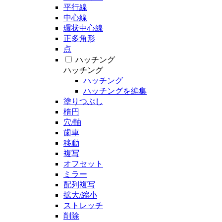
平行線
中心線
環状中心線
正多角形
点
ハッチング
ハッチング
ハッチング
ハッチングを編集
塗りつぶし
楕円
穴/軸
歯車
移動
複写
オフセット
ミラー
配列複写
拡大/縮小
ストレッチ
削除