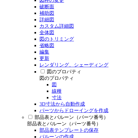
図枠の変更
破断面
補助図
詳細図
カスタム詳細図
全体図
図のトリミング
省略図
編集
更新
レンダリング、シェーディング
図のプロパティ
図のプロパティ
図
線種
寸法
3D寸法から自動作成
パーツからドローイングを作成
部品表とバルーン（パーツ番号）
部品表とバルーン（パーツ番号）
部品表テンプレートの保存
バルーンの作成