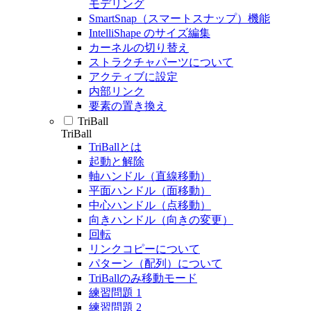
モデリング
SmartSnap（スマートスナップ）機能
IntelliShape のサイズ編集
カーネルの切り替え
ストラクチャパーツについて
アクティブに設定
内部リンク
要素の置き換え
TriBall
TriBall
TriBallとは
起動と解除
軸ハンドル（直線移動）
平面ハンドル（面移動）
中心ハンドル（点移動）
向きハンドル（向きの変更）
回転
リンクコピーについて
パターン（配列）について
TriBallのみ移動モード
練習問題 1
練習問題 2