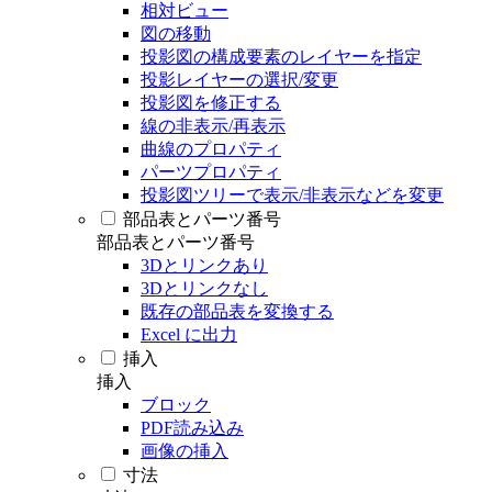
相対ビュー
図の移動
投影図の構成要素のレイヤーを指定
投影レイヤーの選択/変更
投影図を修正する
線の非表示/再表示
曲線のプロパティ
パーツプロパティ
投影図ツリーで表示/非表示などを変更
部品表とパーツ番号
部品表とパーツ番号
3Dとリンクあり
3Dとリンクなし
既存の部品表を変換する
Excel に出力
挿入
挿入
ブロック
PDF読み込み
画像の挿入
寸法