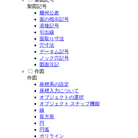
製図記号
幾何公差
面の指示記号
溶接記号
引出線
面取り寸法
穴寸法
データム記号
ノック穴記号
図面注記
作図
作図
座標系の設定
座標入力について
オブジェクトの選択
オブジェクト スナップ機能
線
長方形
円
円弧
ポリライン