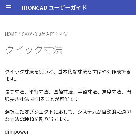
IRONCAD ユーザーガイド
HOME
CAXA-Draft 入門
寸法
IRONCAD の動作環境
IRONCADオプション設定
起動と終了
ユーザーインターフェースと
表示操作
CAXA Draft のテンプレートに
投影図の作成
3Dとリンクあり
ブロック
1つのオブジェクトを選択す
幾何公差
座標系の設定
図面の印刷
起動と終了
新規シーンを開く
モデリング機能の改善
トラブル発生時のお問い合わ
アクティベーション
アップグレード
管理ツールのタイプ
購入ライセンス
オプション設定を開く
オプション設定を開く
ユーザーインターフェー
IRONCAD で扱う要素
TriBallとは
アセンブリの作成と解除
概要
SmartDimension
パーツ プロパティ
外部保存
2Dシェイプ
押し出し
スピン
スイープ
ロフト
エンボス
ねじ山
カタログ
インポート
配置拘束
サーフェスを作成
直線
トリム
3D曲線に寸法を指定
3D 曲線を編集
面を移動
展開/展開解除
スポイトへ抽出
配管コマンド
スタイルの作成と削除
ハッチング
オプション設定
ユーザーインターフェー
図枠テンプレートの保存
投影図の作成
部品表テンプレートの保
寸法の種類
ポリライン
スタイルとレイヤー
カタログ
3D/2D を複数モニターで
スケッチ内で押し出し領
PMI のカタログ登録
異なる長さのベンドに閉
同一線上の中心線を作成
配置用の TriBall の追加
移行ツールの追加
トランスレーターの強化
一部がワイヤー表示にな
クイック寸法
各部名称
ついて
る場合
せ方法
各部名称
各部名称
する
選択
角を追加
小さなパーツが表示され
インストール
CAXA Draft オプション設
オプション設定
シートの切り替え
投影図の追加
3Dとリンクなし
PDF読み込み
面の指示記号
座標入力について
スマート印刷
設定
パーツ 1 を作成
スケッチ機能の改善
PC移行
ライセンスの確認方法(US
USBタイプ
TERMライセンス
全般
初期化、読み込み、書き
要素の選択方法
起動と解除
アセンブリ構造の変更
非表示
その他の測定ツール
アセンブリ プロパティ
挿入
作図
押し出しウィザード
スピンウィザード
スイープウィザード
ロフトウィザード
ラップエンボス
略図ねじ山
カタログセット
エクスポート
拘束関係の表示
スピン サーフェス
円
移動
3D曲線に拘束を設定
3D 曲線を作成
面を削除
ロフト
今すぐレンダリング
配管の作成例
テキストスタイル
ハッチングを編集
シート背景の設定
図枠テンプレートのカタ
投影図の追加
バルーンの作成
SmartDimension
2点、接線、垂線
スタイルの設定
カタログセット
長方形の作図機能の強化
図面の一括作成で表示構
一括保存機能がカタログ
定
インターフェースのカスタマ
テンプレートの作成手順
表示不具合の原因と対処
線分
インターフェースのカス
インターフェースのカス
化
パラメーターのクイック
平行線間のフィレット作
スケッチベンドで作成し
サポート
イルに対応
パーツ/アセンブリが透け
イズ
法
イズ
イズ
デルを延長
いる
アンインストール
ユーザーインターフェース
補助図
既存の部品表を変換する
画像の挿入
溶接記号
オブジェクトの選択
ユーザーインターフェース
パーツ 2 を作成
PMI の改善
ライセンスの確認方法(ス
ソフトウェアタイプ
パーツ
パス
カタログからのドラッグ
軸ハンドル（直線移動）
アセンブリミラー
抑制[非表示]
Triball 機能で寸法作成
既定のプロパティ項目の
編集
簡単押し出し
簡単スピン
簡単スイープ
簡単ロフト
お気に入りカタログ
親に固定
スイープ サーフェス
円弧
フィレット/面取り
交差曲線
面をマッチ
スケッチベンドの作成
アニメーション
寸法スタイル
管理者として実行
断面図
3D とリンクした部品表を
引出線寸法
四角形・多角形
レイヤーの設定
アイテムの入れ替え
ポリラインの反転機能の
クイック寸法を使うと、基本的な寸法をすばやく作成でき
単位の設定
JIS の BLANK テンプレート
線分の長さを測る
ンドアロン)
ロップによるモデリング
成する
外部リンクモデルを別フ
カムの断面図作成機能
自動寸法の設定を追加
ます。
を開く
不具合報告・修正プログラム
ルとしてミラーコピー
2D 投影時にベンド線を分
円柱や円柱穴が丸く表示
ライセンスタイプ
表示操作
断面図
Excel に出力
引出線
オブジェクト スナップ機能
図枠テンプレート
ねじ穴を作成
板金機能の改善
アセンブリ
表示
平面ハンドル（面移動）
アセンブリフィーチャ 押
ゴーストパーツに設定
カスタムプロパティ
DWG/DXF のインポート
選択した面を押し出し
スケッチを抽出
スケッチを抽出
ガイドラインを使用した
パーツの入れ替え
メカニズムモード
ロフト サーフェス
長方形
サイズ変更
投影曲線
面をオフセット
切り抜き
テクスチャ
溶接引出線スタイル
オプション設定の読込・
部分断面
角度寸法
円
カタログの右クリックメ
多角形の作図方法の追加
長さ寸法、平行寸法、直径寸法、半径寸法、角度寸法、円
ない
オプション設定の読込・書出
線分と座標軸（X,Y）間の
SmartSnap（スマートス
出しカット
ト
Excel に出力
ー
中心マークの表示設定
弧長さ寸法 を測ることが可能です。
レイヤーの定義
角度を測る
ップ）機能
押し出し方向反転のショ
パーツレベルのベンド設
スタンドアロンライセン
シェイプ
部分断面
面取り寸法
線
3D モデルの投影
パーツ 3 を作成
CAXAドラフトの改善
インタラクション - イン
システム
中心ハンドル（点移動）
その他の機能
拘束
スケッチを抽出
ProActiveBOM
干渉チェック
ルールド サーフェス
多角形
配列
曲線をラップ
面の半径を編集
成形ツール
バンプ
幾何公差スタイル
シート設定
図の更新
円弧長さ寸法
円弧
表のセルに特殊文字を挿
カットキー
適用
ユーザーインターフェー
ス
カタログ、テンプレートファ
クション
アセンブリフィーチャ 穴
スケッチを抽出
自動寸法の穴数算出機能
選択したオブジェクトに応じて、システムが自動的に適切
表示不具合
イルの移行
スタイルの設定
円
IntelliShape のサイズ編
善
TriBall
省略図
穴寸法
長方形
部品表とバルーン（パー
斜め穴を作成
2Dドローイングの改善
インタラクション
向きハンドル（向きの変
表示
カタログの右クリックメ
解析
面からサーフェスを作成
点
ミラー
アイソパラメトリック曲
面を分割
ベンド角
ライトを挿入
面の指示記号スタイル
図枠の変更
座標寸法の作成
楕円
塗りつぶし・グラデーシ
な寸法の種類を割り当てます。
干渉チェック除外リスト
モバイルライセンス
ツ番号）
インタラクション - マウス
ベンド
ー
の透明度設定
括除外設定
トグルハンドルが表示さ
注意点
テンプレートの保存
直径または半径を測る
カーネルの切り替え
テキストボックス内のテ
アセンブリ作業
詳細図
データム記号
円
フィーチャを編集
システム
テキスト
回転
√aエラーチェック
メッシュサーフェス
楕円
軸でミラー
ブリッジ曲線
コーナーリリーフを作成
カメラ
溶接記号スタイル
破断面
並列寸法
スプライン
dimpower