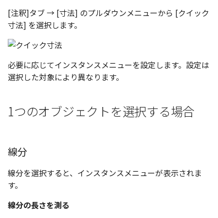
い、単位設定画面の表示
ト配置設定
ネットワークライセンス
注釈
フォルダー
レイヤーのフリーズ/解除
[注釈]タブ → [寸法] のプルダウンメニューから [クイック
かしい
体積の単位を密度から参
アップグレード時の注意点
DWG/DXF とシェイプフォン
外周の直径を測る（円の
ストラクチャパーツにつ
能の追加
非表示・編集の制限
破断面
ノック穴記号
円弧
六角穴付ボルトをインポート
その他
データ
リンクコピーについて
隙間チェック
面間フィレット
スプライン
回転
留め継ぎを追加
データム記号スタイル
補助図
連続寸法
雲マーク
寸法] を選択します。
トの準備
外に寸法線を配置）
寸法作成時にスタイルを
評価版 アクティベーション
スケッチ
板金 - 板金
その他の表示不具合
複数選択時にカタログに
管理者として実行
アクティブに設定
溶接記号の JIS 規格更新
測定ツール
トリミング
図面注記
ポリライン
アセンブリ
スナップ – スナップとグ
パターン（配列）につい
再生成
凝固
らせん
閉じた角を追加
断面記号スタイル
詳細図
寸法レイアウトの変更
回転
登録
DWG/DXF ファイルを開く
円弧
PDF 出力時の画像の表示
ライセンス形態
シートの選択
板金 – ストック
ド
CAXA 部品表の順番が変わ
内部リンク
寸法許容差の位置設定の
プロパティ
相対ビュー
平行線
投影図・アイソメ図を作成
TriBallのみ移動モード
表示を再作成
縫合
サーフェス上のスプライ
ベンドノッチを作成
パーツ番号スタイル
カスタム詳細図
公差を入れる
拡大/縮小
必要に応じてインスタンスメニューを設定します。設定は
てしまう
3D 曲線 - 中心点の拘束
図枠/表題欄の分解
直径を測る
テキスト選択時にプロパ
図面の印刷
レンダリング
スナップ - 極ガイド
選択した対象により異なります。
を表示
要素の置き換え
面の指示記号の個別設定
外部保存・挿入
図の移動
中心線
練習問題 1
抑制[非表示]
パッチ
動的フィレット
パンチベンドを作成
部品表スタイル
全体図
寸法の破綻
オフセット
CAXA 投影が遅い場合
レイアウト設定
半径を測る
DWG/DXF形式にエクスポー
パフォーマンス
スナップ – オブジェクト 
1つのオブジェクトを選択する場合
キー操作でシート切り替
ト
ナップ
寸法編集時のカスタム記
2D スケッチ
投影図の構成要素のレイヤー
環状中心線
練習問題 2
ゴーストパーツに設定
Triballで点を挿入
ベンドを展開/ベンドの展
表スタイル
図のトリミング
中心マーク
ミラー
Windows のシステムの確
テキストの調整/新規作成
中心角度を測る
登録
を指定
AutoCAD データ インポ
解除
とトラブル問診票の記入
2D ドローイングブラウザ
スタイルとレイヤー
3Dインターフェース - 投
押し出し
正多角形
シェイプを合体
自動ルート
省略図
中心線
延長
追加
図枠/表題欄の定義と保存
弦の長さを測る
画像の透明度設定
投影レイヤーの選択/変更
2Dドローイング
クイックベンド
線分
カタログ
3Dインターフェース - 略
スピン
点
面を IntelliShape に変換
編集
テキスト
分割/トリム
図面の一括作成の既定の
図枠/表題欄の属性定義
円弧の長さを測る
じ山
選択フィルターのデフォ
投影図を修正する
プロパティ リスト
コーナーブレーク
線分を選択すると、インスタンスメニューが表示されま
プレート設定
設定
2D ドローイングと CAXA
スイープ
ハッチング
ソリッドに変換
更新
引出線付きテキスト
フィレット/面取り
す。
マッチングルールの作成
2 つのオブジェクトを選択す
Draft（2D ドラフト）の違い
3Dインターフェース - 寸
線の非表示/再表示
テンプレート
ソリッド/サーフェス展開
断面位置を割合で設定
る場合
線分の長さを測る
ーツを作成
ロフト
塗りつぶし
グループ化
レンダリング、シェーデ
ノック穴記号
TriBall
3D インターフェース - 部
曲線のプロパティ
色
グ