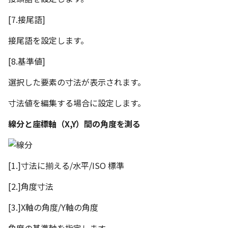
テキスト
設計モードの切り替え
[7.接尾語]
接尾語を設定します。
表示
[8.基準値]
パラメーターテーブル
選択した要素の寸法が表示されます。
配管
寸法値を編集する場合に設定します。
ショートカットキー
線分と座標軸（X,Y）間の角度を測る
[1.]寸法に揃える/水平/ISO 標準
[2.]角度寸法
[3.]X軸の角度/Y軸の角度