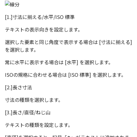
テキストドロップ時に編
2 点（点と点）の距離を測
表とその他
板金パーツを作成
ブール演算
楕円
アンカーを移動
穴の注釈
グループ化/シェイプを結
態にする
る
パーツプロパティ
注意事項
図のプロパティ
[1.]寸法に揃える/水平/ISO 標準
ファイル属性
ソリッドパーツから板金
パーツをシェル化
穴/軸
サイズボックスをリセッ
公差記入枠
配管の中心線を投影
点と線分の距離を測る
テキストの表示向きを設定します。
ツを作成
投影図ツリーで表示/非表示
3D寸法から自動作成
などを変更
面を勾配
歯車
パーツ/アセンブリ断面
データム記号
選択した要素と同じ角度で表示する場合は [寸法に揃える]
部品表に配管長さを表示
点と円/円弧の中心点の距離
見積表
パーツからドローイング
を選択します。
を測る
成
パーツを分割する
移動
シーンブラウザを検索
データムターゲット
フィーチャの隠線表示の
常に水平に表示する場合は [水平] を選択します。
円/円弧の距離を測る（中心
トリム
複写
シェイプ プロパティ
面の指示記号
点または接点）
ISOの規格に合わせる場合は [ISO 標準] を選択します。
エンボス
オフセット
ゼブラストライプ
溶接記号
[2.]長さ寸法
線分と円/円弧の距離を測る
ねじ山
ミラー
結合点を挿入
ハッチング
寸法の種類を選択します。
線分と線分の距離または角
度を測る
カタログ
配列複写
[3.]長さ/直径/ねじ山
COMPOSE データ変換
穴リスト
テキストの種類を設定します。
距離を測る
インポート/エクスポート
拡大/縮小
デザインバリエーション
ト