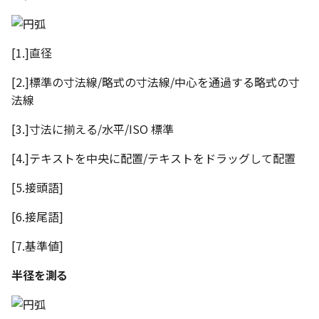
[1.]直径
[2.]標準の寸法線/略式の寸法線/中心を通過する略式の寸
法線
[3.]寸法に揃える/水平/ISO 標準
[4.]テキストを中央に配置/テキストをドラッグして配置
[5.接頭語]
[6.接尾語]
[7.基準値]
半径を測る