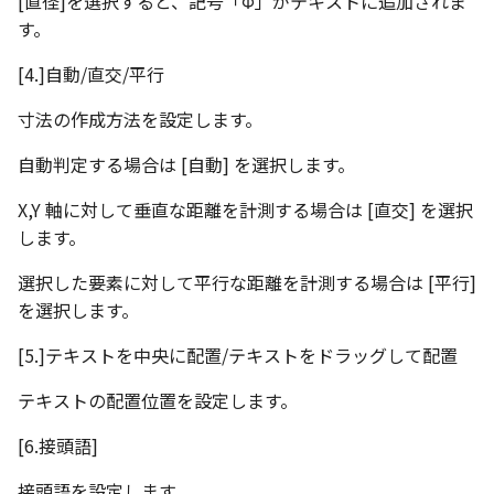
[直径]を選択すると、記号「Φ」がテキストに追加されま
角度を測る
ツール
ストレッチ
す。
空の表
サーフェス
削除
[4.]自動/直交/平行
略図ねじ山
寸法の作成方法を設定します。
3D曲線
部分削除
自動判定する場合は [自動] を選択します。
3D曲線を編集
トリム
X,Y 軸に対して垂直な距離を計測する場合は [直交] を選択
3D曲線の拘束
延長
します。
選択した要素に対して平行な距離を計測する場合は [平行]
オブジェクトから3D曲線
面取り/フィレット
を選択します。
を作成
回転
[5.]テキストを中央に配置/テキストをドラッグして配置
面の直接編集
グループ
テキストの配置位置を設定します。
板金
[6.接頭語]
雲マーク
SmartPaint
接頭語を設定します。