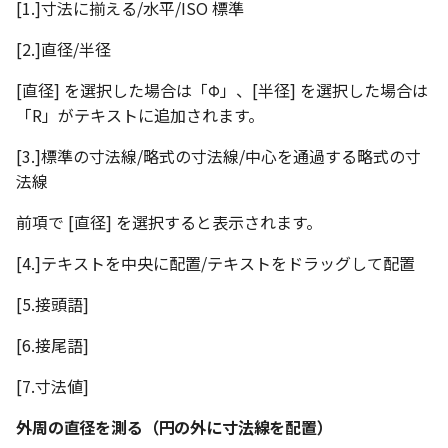
[1.]寸法に揃える/水平/ISO 標準
[2.]直径/半径
[直径] を選択した場合は「Φ」、[半径] を選択した場合は
「R」がテキストに追加されます。
[3.]標準の寸法線/略式の寸法線/中心を通過する略式の寸
法線
前項で [直径] を選択すると表示されます。
[4.]テキストを中央に配置/テキストをドラッグして配置
[5.接頭語]
[6.接尾語]
[7.寸法値]
外周の直径を測る（円の外に寸法線を配置）