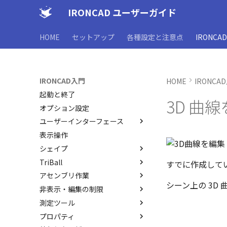
IRONCAD ユーザーガイド
HOME
セットアップ
各種設定と注意点
IRONCA
IRONCAD入門
HOME
IRONCA
起動と終了
3D 曲
オプション設定
ユーザーインターフェース
表示操作
ユーザーインターフェースと各
部名称
シェイプ
インターフェースのカスタマイ
TriBall
IRONCAD で扱う要素
すでに作成してい
ズ
アセンブリ作業
要素の選択方法
TriBallとは
シーン上の 3D
非表示・編集の制限
カタログからのドラッグ＆ドロ
起動と解除
アセンブリの作成と解除
ップによるモデリング
測定ツール
軸ハンドル（直線移動）
アセンブリ構造の変更
概要
SmartSnap（スマートスナッ
プロパティ
平面ハンドル（面移動）
アセンブリミラー
非表示
SmartDimension
プ）機能