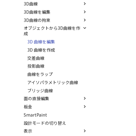
3D曲線
パーツの入れ替え
拘束関係の表示
サーフェスを作成
3D曲線を編集
ProActiveBOM
親に固定
スピン サーフェス
直線
3D曲線の拘束
カタログの右クリックメニュー
メカニズムモード
スイープ サーフェス
円
トリム
オブジェクトから3D曲線を作
干渉チェック
ロフト サーフェス
円弧
移動
3D曲線に寸法を指定
成
解析
ルールド サーフェス
長方形
フィレット/面取り
3D曲線に拘束を設定
3D 曲線を編集
√aエラーチェック
面からサーフェスを作成
多角形
サイズ変更
3D 曲線を作成
隙間チェック
メッシュサーフェス
点
配列
交差曲線
再生成
面間フィレット
楕円
ミラー
投影曲線
表示を再作成
凝固
スプライン
軸でミラー
曲線をラップ
抑制[非表示]
縫合
らせん
回転
アイソパラメトリック曲線
ゴーストパーツに設定
パッチ
サーフェス上のスプライン
ブリッジ曲線
シェイプを合体
動的フィレット
面の直接編集
面を IntelliShape に変換
Triballで点を挿入
板金
面を移動
ソリッドに変換
自動ルート
SmartPaint
面を削除
展開/展開解除
グループ化
設計モードの切り替え
面をマッチ
ロフト
アンカーを移動
表示
面をオフセット
スケッチベンドの作成
サイズボックスをリセット