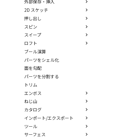
外部保存・挿入
中心ハンドル（点移動）
アセンブリフィーチャ 押し出
抑制[非表示]
その他の測定ツール
パーツ プロパティ
IntelliShape のサイズ編集
しカット
2D スケッチ
向きハンドル（向きの変更）
ゴーストパーツに設定
Triball 機能で寸法作成
アセンブリ プロパティ
外部保存
カーネルの切り替え
アセンブリフィーチャ 穴
押し出し
回転
その他の機能
既定のプロパティ項目の活用
挿入
2Dシェイプ
ストラクチャパーツについて
ベンド
スピン
リンクコピーについて
カスタムプロパティ
作図
押し出し
アクティブに設定
スイープ
パターン（配列）について
編集
押し出しウィザード
スピン
内部リンク
ロフト
TriBallのみ移動モード
DWG/DXF のインポート
簡単押し出し
スピンウィザード
スイープ
移動/コピー
要素の置き換え
ブール演算
練習問題 1
拘束
選択した面を押し出し
簡単スピン
スイープウィザード
ロフト
回転
パーツをシェル化
練習問題 2
表示
スケッチを抽出
スケッチを抽出
簡単スイープ
ロフトウィザード
サイズ変更
面を勾配
スケッチを抽出
簡単ロフト
オフセット
パーツを分割する
ガイドラインを使用したロフト
ミラー
トリム
スケッチを抽出
直線配列/円形配列
エンボス
フィレット
ねじ山
エンボス
延長
カタログ
ラップエンボス
ねじ山
分割
インポート/エクスポート
略図ねじ山
カタログ
トリム
ツール
カタログセット
インポート
重複を削除
サーフェス
お気に入りカタログ
エクスポート
配置拘束
隙間を検索