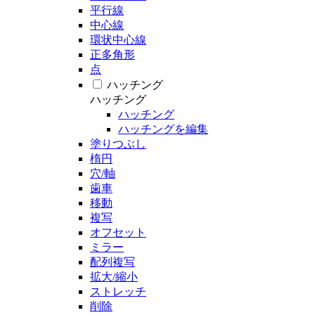
平行線
中心線
環状中心線
正多角形
点
ハッチング
ハッチング
ハッチング
ハッチングを編集
塗りつぶし
楕円
穴/軸
歯車
移動
複写
オフセット
ミラー
配列複写
拡大/縮小
ストレッチ
削除