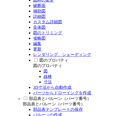
図枠の変更
破断面
補助図
詳細図
カスタム詳細図
全体図
図のトリミング
省略図
編集
更新
レンダリング、シェーディング
図のプロパティ
図のプロパティ
図
線種
寸法
3D寸法から自動作成
パーツからドローイングを作成
部品表とバルーン（パーツ番号）
部品表とバルーン（パーツ番号）
部品表テンプレートの保存
バルーンの作成