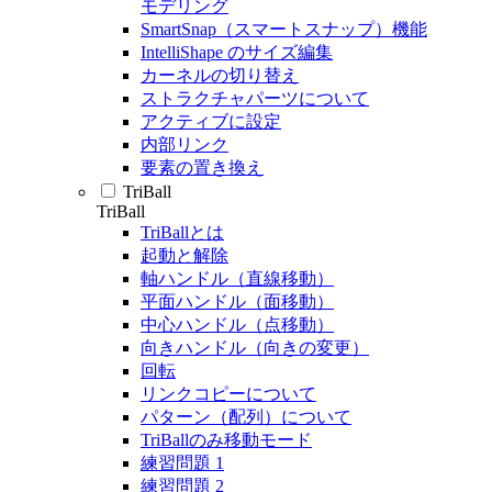
モデリング
SmartSnap（スマートスナップ）機能
IntelliShape のサイズ編集
カーネルの切り替え
ストラクチャパーツについて
アクティブに設定
内部リンク
要素の置き換え
TriBall
TriBall
TriBallとは
起動と解除
軸ハンドル（直線移動）
平面ハンドル（面移動）
中心ハンドル（点移動）
向きハンドル（向きの変更）
回転
リンクコピーについて
パターン（配列）について
TriBallのみ移動モード
練習問題 1
練習問題 2