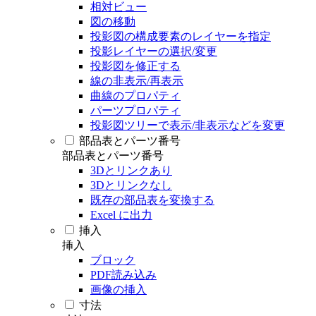
相対ビュー
図の移動
投影図の構成要素のレイヤーを指定
投影レイヤーの選択/変更
投影図を修正する
線の非表示/再表示
曲線のプロパティ
パーツプロパティ
投影図ツリーで表示/非表示などを変更
部品表とパーツ番号
部品表とパーツ番号
3Dとリンクあり
3Dとリンクなし
既存の部品表を変換する
Excel に出力
挿入
挿入
ブロック
PDF読み込み
画像の挿入
寸法