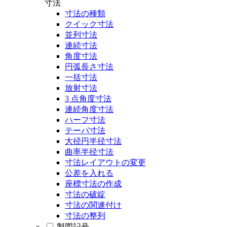
寸法
寸法の種類
クイック寸法
並列寸法
連続寸法
角度寸法
円弧長さ寸法
一括寸法
放射寸法
3 点角度寸法
連続角度寸法
ハーフ寸法
テーパ寸法
大径円半径寸法
曲率半径寸法
寸法レイアウトの変更
公差を入れる
座標寸法の作成
寸法の破綻
寸法の関連付け
寸法の整列
製図記号