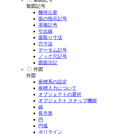
製図記号
幾何公差
面の指示記号
溶接記号
引出線
面取り寸法
穴寸法
データム記号
ノック穴記号
図面注記
作図
作図
座標系の設定
座標入力について
オブジェクトの選択
オブジェクト スナップ機能
線
長方形
円
円弧
ポリライン