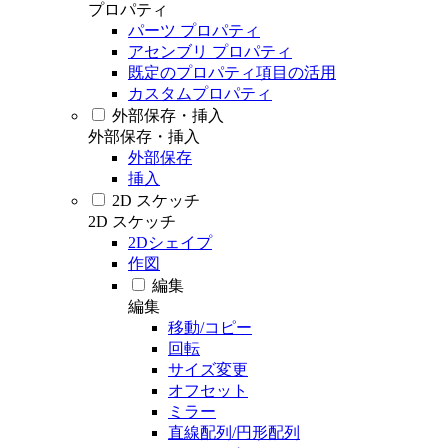
プロパティ
パーツ プロパティ
アセンブリ プロパティ
既定のプロパティ項目の活用
カスタムプロパティ
外部保存・挿入
外部保存・挿入
外部保存
挿入
2D スケッチ
2D スケッチ
2Dシェイプ
作図
編集
編集
移動/コピー
回転
サイズ変更
オフセット
ミラー
直線配列/円形配列