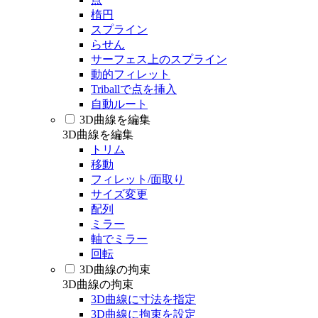
楕円
スプライン
らせん
サーフェス上のスプライン
動的フィレット
Triballで点を挿入
自動ルート
3D曲線を編集
3D曲線を編集
トリム
移動
フィレット/面取り
サイズ変更
配列
ミラー
軸でミラー
回転
3D曲線の拘束
3D曲線の拘束
3D曲線に寸法を指定
3D曲線に拘束を設定