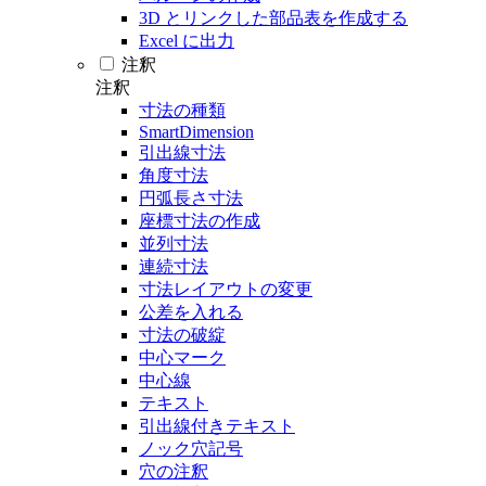
3D とリンクした部品表を作成する
Excel に出力
注釈
注釈
寸法の種類
SmartDimension
引出線寸法
角度寸法
円弧長さ寸法
座標寸法の作成
並列寸法
連続寸法
寸法レイアウトの変更
公差を入れる
寸法の破綻
中心マーク
中心線
テキスト
引出線付きテキスト
ノック穴記号
穴の注釈