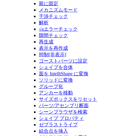
親に固定
メカニズムモード
干渉チェック
解析
√aエラーチェック
隙間チェック
再生成
表示を再作成
抑制[非表示]
ゴーストパーツに設定
シェイプを合体
面を IntelliShape に変換
ソリッドに変換
グループ化
アンカーを移動
サイズボックスをリセット
パーツ/アセンブリ断面
シーンブラウザを検索
シェイプ プロパティ
ゼブラストライプ
結合点を挿入