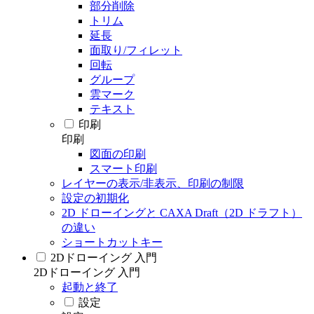
部分削除
トリム
延長
面取り/フィレット
回転
グループ
雲マーク
テキスト
印刷
印刷
図面の印刷
スマート印刷
レイヤーの表示/非表示、印刷の制限
設定の初期化
2D ドローイングと CAXA Draft（2D ドラフト）
の違い
ショートカットキー
2Dドローイング 入門
2Dドローイング 入門
起動と終了
設定