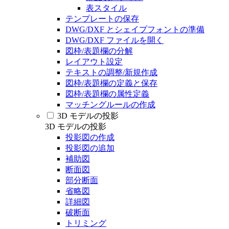
表スタイル
テンプレートの保存
DWG/DXF とシェイプフォントの準備
DWG/DXF ファイルを開く
図枠/表題欄の分解
レイアウト設定
テキストの調整/新規作成
図枠/表題欄の定義と保存
図枠/表題欄の属性定義
マッチングルールの作成
3D モデルの投影
3D モデルの投影
投影図の作成
投影図の追加
補助図
断面図
部分断面
省略図
詳細図
破断面
トリミング