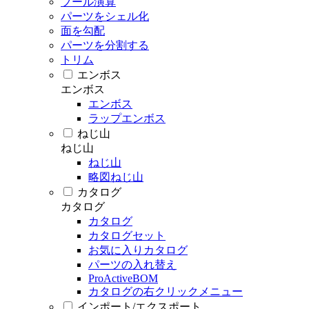
ブール演算
パーツをシェル化
面を勾配
パーツを分割する
トリム
エンボス
エンボス
エンボス
ラップエンボス
ねじ山
ねじ山
ねじ山
略図ねじ山
カタログ
カタログ
カタログ
カタログセット
お気に入りカタログ
パーツの入れ替え
ProActiveBOM
カタログの右クリックメニュー
インポート/エクスポート