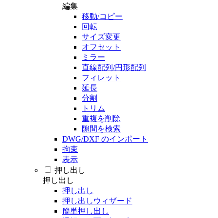
編集
移動/コピー
回転
サイズ変更
オフセット
ミラー
直線配列/円形配列
フィレット
延長
分割
トリム
重複を削除
隙間を検索
DWG/DXF のインポート
拘束
表示
押し出し
押し出し
押し出し
押し出しウィザード
簡単押し出し