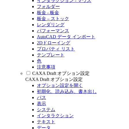
インタラクション - マウス
フォルダー
板金 - 板金
板金 – ストック
レンダリング
パフォーマンス
AutoCAD データ インポート
2Dドローイング
プロパティ リスト
テンプレート
色
注意事項
CAXA Draft オプション設定
CAXA Draft オプション設定
オプション設定を開く
初期化、読み込み、書き出し
パス
表示
システム
インタラクション
テキスト
データ