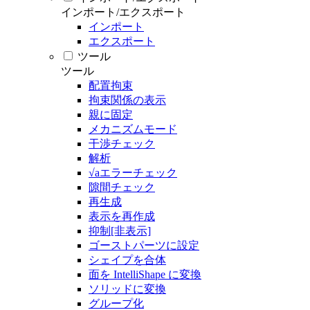
インポート/エクスポート
インポート
エクスポート
ツール
ツール
配置拘束
拘束関係の表示
親に固定
メカニズムモード
干渉チェック
解析
√aエラーチェック
隙間チェック
再生成
表示を再作成
抑制[非表示]
ゴーストパーツに設定
シェイプを合体
面を IntelliShape に変換
ソリッドに変換
グループ化