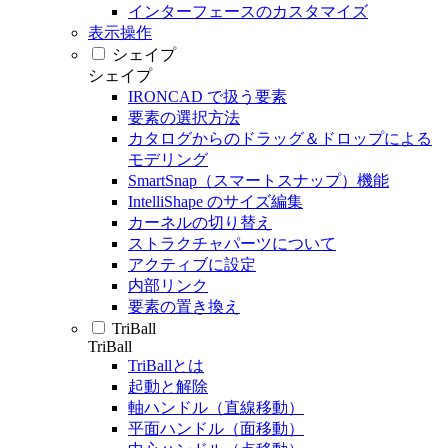
インターフェースのカスタマイズ
表示操作
シェイプ
シェイプ
IRONCAD で扱う要素
要素の選択方法
カタログからのドラッグ＆ドロップによる
モデリング
SmartSnap（スマートスナップ）機能
IntelliShape のサイズ編集
カーネルの切り替え
ストラクチャパーツについて
アクティブに設定
内部リンク
要素の置き換え
TriBall
TriBall
TriBallとは
起動と解除
軸ハンドル（直線移動）
平面ハンドル（面移動）