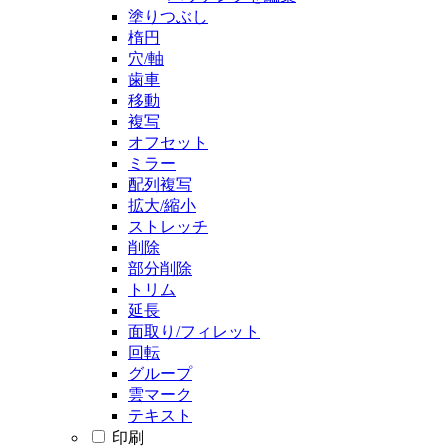
塗りつぶし
楕円
穴/軸
歯車
移動
複写
オフセット
ミラー
配列複写
拡大/縮小
ストレッチ
削除
部分削除
トリム
延長
面取り/フィレット
回転
グループ
雲マーク
テキスト
印刷