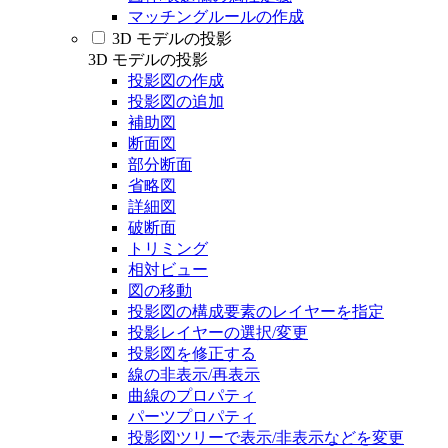
マッチングルールの作成
3D モデルの投影
3D モデルの投影
投影図の作成
投影図の追加
補助図
断面図
部分断面
省略図
詳細図
破断面
トリミング
相対ビュー
図の移動
投影図の構成要素のレイヤーを指定
投影レイヤーの選択/変更
投影図を修正する
線の非表示/再表示
曲線のプロパティ
パーツプロパティ
投影図ツリーで表示/非表示などを変更