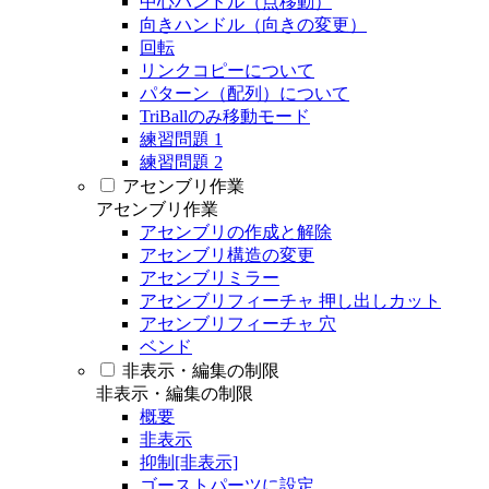
中心ハンドル（点移動）
向きハンドル（向きの変更）
回転
リンクコピーについて
パターン（配列）について
TriBallのみ移動モード
練習問題 1
練習問題 2
アセンブリ作業
アセンブリ作業
アセンブリの作成と解除
アセンブリ構造の変更
アセンブリミラー
アセンブリフィーチャ 押し出しカット
アセンブリフィーチャ 穴
ベンド
非表示・編集の制限
非表示・編集の制限
概要
非表示
抑制[非表示]
ゴーストパーツに設定