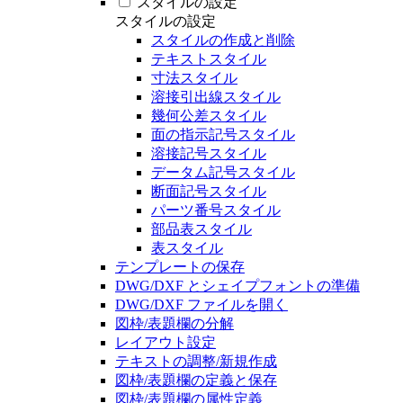
スタイルの設定
スタイルの設定
スタイルの作成と削除
テキストスタイル
寸法スタイル
溶接引出線スタイル
幾何公差スタイル
面の指示記号スタイル
溶接記号スタイル
データム記号スタイル
断面記号スタイル
パーツ番号スタイル
部品表スタイル
表スタイル
テンプレートの保存
DWG/DXF とシェイプフォントの準備
DWG/DXF ファイルを開く
図枠/表題欄の分解
レイアウト設定
テキストの調整/新規作成
図枠/表題欄の定義と保存
図枠/表題欄の属性定義