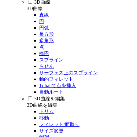
3D曲線
3D曲線
直線
円
円弧
長方形
多角形
点
楕円
スプライン
らせん
サーフェス上のスプライン
動的フィレット
Triballで点を挿入
自動ルート
3D曲線を編集
3D曲線を編集
トリム
移動
フィレット/面取り
サイズ変更