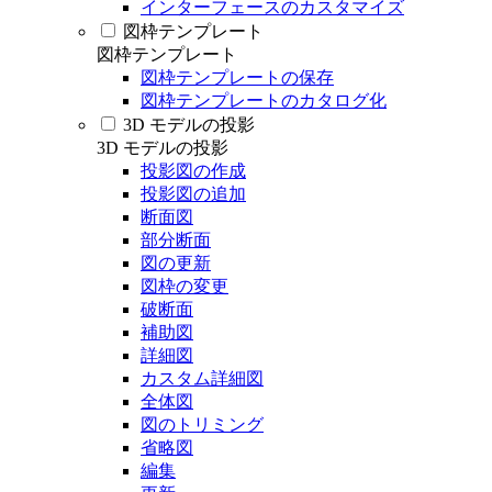
インターフェースのカスタマイズ
図枠テンプレート
図枠テンプレート
図枠テンプレートの保存
図枠テンプレートのカタログ化
3D モデルの投影
3D モデルの投影
投影図の作成
投影図の追加
断面図
部分断面
図の更新
図枠の変更
破断面
補助図
詳細図
カスタム詳細図
全体図
図のトリミング
省略図
編集