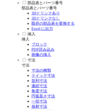
部品表とパーツ番号
部品表とパーツ番号
3Dとリンクあり
3Dとリンクなし
既存の部品表を変換する
Excel に出力
挿入
挿入
ブロック
PDF読み込み
画像の挿入
寸法
寸法
寸法の種類
クイック寸法
並列寸法
連続寸法
角度寸法
円弧長さ寸法
一括寸法
放射寸法