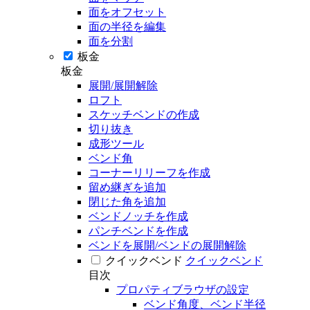
面をオフセット
面の半径を編集
面を分割
板金
板金
展開/展開解除
ロフト
スケッチベンドの作成
切り抜き
成形ツール
ベンド角
コーナーリリーフを作成
留め継ぎを追加
閉じた角を追加
ベンドノッチを作成
パンチベンドを作成
ベンドを展開/ベンドの展開解除
クイックベンド
クイックベンド
目次
プロパティブラウザの設定
ベンド角度、ベンド半径