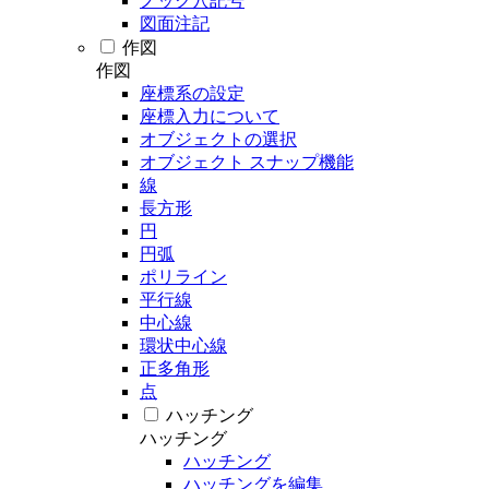
ノック穴記号
図面注記
作図
作図
座標系の設定
座標入力について
オブジェクトの選択
オブジェクト スナップ機能
線
長方形
円
円弧
ポリライン
平行線
中心線
環状中心線
正多角形
点
ハッチング
ハッチング
ハッチング
ハッチングを編集