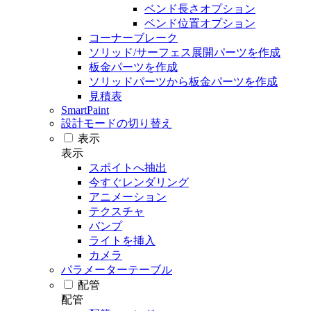
ベンド長さオプション
ベンド位置オプション
コーナーブレーク
ソリッド/サーフェス展開パーツを作成
板金パーツを作成
ソリッドパーツから板金パーツを作成
見積表
SmartPaint
設計モードの切り替え
表示
表示
スポイトへ抽出
今すぐレンダリング
アニメーション
テクスチャ
バンプ
ライトを挿入
カメラ
パラメーターテーブル
配管
配管