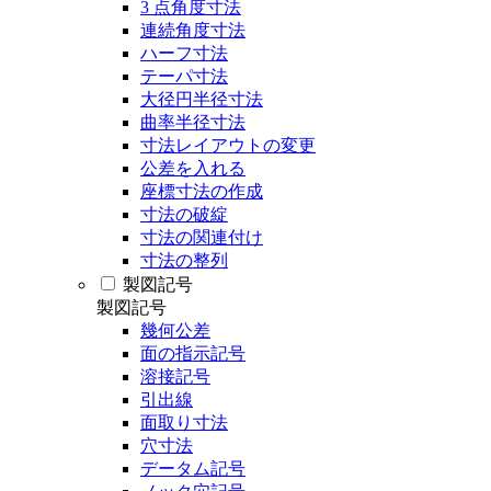
3 点角度寸法
連続角度寸法
ハーフ寸法
テーパ寸法
大径円半径寸法
曲率半径寸法
寸法レイアウトの変更
公差を入れる
座標寸法の作成
寸法の破綻
寸法の関連付け
寸法の整列
製図記号
製図記号
幾何公差
面の指示記号
溶接記号
引出線
面取り寸法
穴寸法
データム記号