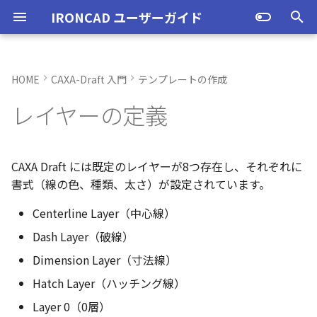
IRONCAD ユーザーガイド
検
索
HOME
CAXA-Draft 入門
テンプレートの作成
IRONCAD の動作環境
IRONCADオプション設定
起動と終了
ユーザーインターフェースと
表示操作
レイヤーの設定画面
スタイルの作成と削除
投影図の作成
3Dとリンクあり
ブロック
寸法の種類
幾何公差
座標系の設定
図面の印刷
起動と終了
新規シーンを開く
モデリング機能の改善
トラブル発生時のお問い合わ
アクティベーション
アップグレード
管理ツールのタイプ
購入ライセンス
オプション設定を開く
オプション設定を開く
ユーザーインターフェー
IRONCAD で扱う要素
TriBallとは
アセンブリの作成と解除
概要
SmartDimension
パーツ プロパティ
外部保存
2Dシェイプ
押し出し
スピン
スイープ
ロフト
エンボス
ねじ山
カタログ
インポート
配置拘束
サーフェスを作成
直線
トリム
3D曲線に寸法を指定
3D 曲線を編集
面を移動
展開/展開解除
スポイトへ抽出
配管コマンド
ハッチング
オプション設定
ユーザーインターフェー
図枠テンプレートの保存
投影図の作成
部品表テンプレートの保
寸法の種類
ポリライン
スタイルとレイヤー
カタログ
3D/2D を複数モニターで
スケッチ内で押し出し領
PMI のカタログ登録
異なる長さのベンドに閉
同一線上の中心線を作成
配置用の TriBall の追加
移行ツールの追加
トランスレーターの強化
一部がワイヤー表示にな
を
レイヤーの定義
各部名称
せ方法
各部名称
各部名称
する
選択
角を追加
小さなパーツが表示され
初
インストール
CAXA Draft オプション設
オプション設定
シートの切り替え
テキストスタイル
投影図の追加
3Dとリンクなし
PDF読み込み
クイック寸法
面の指示記号
座標入力について
スマート印刷
設定
パーツ 1 を作成
スケッチ機能の改善
[スタイルマネージャー]画
PC移行
ライセンスの確認方法(US
USBタイプ
TERMライセンス
全般
初期化、読み込み、書き
要素の選択方法
起動と解除
アセンブリ構造の変更
非表示
その他の測定ツール
アセンブリ プロパティ
挿入
作図
押し出しウィザード
スピンウィザード
スイープウィザード
ロフトウィザード
ラップエンボス
略図ねじ山
カタログセット
エクスポート
拘束関係の表示
スピン サーフェス
円
移動
3D曲線に拘束を設定
3D 曲線を作成
面を削除
ロフト
今すぐレンダリング
配管の作成例
ハッチングを編集
シート背景の設定
図枠テンプレートのカタ
投影図の追加
バルーンの作成
SmartDimension
2点、接線、垂線
スタイルの設定
カタログセット
長方形の作図機能の強化
図面の一括作成で表示構
一括保存機能がカタログ
定
インターフェースのカスタマ
表示不具合の原因と対処
面
インターフェースのカス
インターフェースのカス
化
パラメーターのクイック
平行線間のフィレット作
スケッチベンドで作成し
サポート
イルに対応
パーツ/アセンブリが透け
期
イズ
法
イズ
イズ
デルを延長
いる
アンインストール
ユーザーインターフェース
寸法スタイル
補助図
既存の部品表を変換する
画像の挿入
並列寸法
溶接記号
オブジェクトの選択
ユーザーインターフェース
パーツ 2 を作成
PMI の改善
ライセンスの確認方法(ス
ソフトウェアタイプ
パーツ
パス
カタログからのドラッグ
軸ハンドル（直線移動）
アセンブリミラー
抑制[非表示]
Triball 機能で寸法作成
既定のプロパティ項目の
編集
簡単押し出し
簡単スピン
簡単スイープ
簡単ロフト
お気に入りカタログ
親に固定
スイープ サーフェス
円弧
フィレット/面取り
交差曲線
面をマッチ
スケッチベンドの作成
アニメーション
管理者として実行
断面図
3D とリンクした部品表を
引出線寸法
四角形・多角形
レイヤーの設定
アイテムの入れ替え
ポリラインの反転機能の
CAXA Draft には既定のレイヤーが8つ存在し、それぞれに
化
単位の設定
[レイヤー設定]画面
ンドアロン)
ロップによるモデリング
成する
外部リンクモデルを別フ
カムの断面図作成機能
自動寸法の設定を追加
書式（線の色、種類、太さ）が設定されています。
不具合報告・修正プログラム
ルとしてミラーコピー
2D 投影時にベンド線を分
円柱や円柱穴が丸く表示
ライセンスタイプ
表示操作
溶接引出線スタイル
断面図
Excel に出力
連続寸法
引出線
オブジェクト スナップ機能
図枠テンプレート
ねじ穴を作成
板金機能の改善
アセンブリ
表示
平面ハンドル（面移動）
アセンブリフィーチャ 押
ゴーストパーツに設定
カスタムプロパティ
DWG/DXF のインポート
選択した面を押し出し
スケッチを抽出
スケッチを抽出
ガイドラインを使用した
パーツの入れ替え
メカニズムモード
ロフト サーフェス
長方形
サイズ変更
投影曲線
面をオフセット
切り抜き
テクスチャ
オプション設定の読込・
部分断面
角度寸法
円
カタログの右クリックメ
多角形の作図方法の追加
Centerline Layer（中心線）
ない
オプション設定の読込・書出
線の設定
SmartSnap（スマートス
出しカット
ト
Excel に出力
ー
中心マークの表示設定
ップ）機能
押し出し方向反転のショ
パーツレベルのベンド設
スタンドアロンライセン
シェイプ
幾何公差スタイル
部分断面
角度寸法
面取り寸法
線
3D モデルの投影
パーツ 3 を作成
CAXAドラフトの改善
インタラクション - イン
システム
中心ハンドル（点移動）
その他の機能
拘束
スケッチを抽出
ProActiveBOM
干渉チェック
ルールド サーフェス
多角形
配列
曲線をラップ
面の半径を編集
成形ツール
バンプ
シート設定
図の更新
円弧長さ寸法
円弧
表のセルに特殊文字を挿
Dash Layer（破線）
カットキー
適用
ユーザーインターフェー
ス
カタログ、テンプレートファ
レイヤーの新規作成
クション
アセンブリフィーチャ 穴
スケッチを抽出
自動寸法の穴数算出機能
Dimension Layer（寸法線）
表示不具合
イルの移行
IntelliShape のサイズ編
善
TriBall
面の指示記号スタイル
省略図
円弧長さ寸法
穴寸法
長方形
部品表とバルーン（パー
斜め穴を作成
2Dドローイングの改善
インタラクション
向きハンドル（向きの変
表示
カタログの右クリックメ
解析
面からサーフェスを作成
点
ミラー
アイソパラメトリック曲
面を分割
ベンド角
ライトを挿入
図枠の変更
座標寸法の作成
楕円
塗りつぶし・グラデーシ
Hatch Layer（ハッチング線）
干渉チェック除外リスト
モバイルライセンス
レイヤーの削除
ツ番号）
インタラクション - マウス
ベンド
ー
の透明度設定
括除外設定
トグルハンドルが表示さ
注意点
カーネルの切り替え
テキストボックス内のテ
アセンブリ作業
溶接記号スタイル
詳細図
一括寸法
データム記号
円
フィーチャを編集
システム
テキスト
回転
√aエラーチェック
メッシュサーフェス
楕円
軸でミラー
ブリッジ曲線
コーナーリリーフを作成
カメラ
破断面
並列寸法
スプライン
Layer 0（0層）