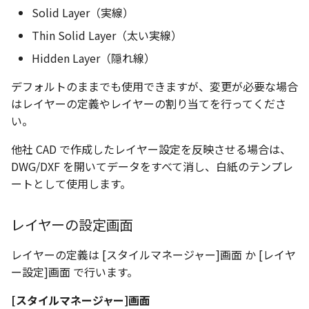
い、単位設定画面の表示
ト配置設定
ネットワークライセンス
注釈
フォルダー
レイヤーのフリーズ/解除
Solid Layer（実線）
かしい
体積の単位を密度から参
アップグレード時の注意点
ストラクチャパーツにつ
能の追加
非表示・編集の制限
データム記号スタイル
破断面
放射寸法
ノック穴記号
円弧
六角穴付ボルトをインポート
その他
データ
リンクコピーについて
隙間チェック
面間フィレット
スプライン
回転
留め継ぎを追加
補助図
連続寸法
雲マーク
Thin Solid Layer（太い実線）
寸法作成時にスタイルを
評価版 アクティベーション
スケッチ
板金 - 板金
その他の表示不具合
複数選択時にカタログに
管理者として実行
アクティブに設定
溶接記号の JIS 規格更新
測定ツール
断面記号スタイル
トリミング
3 点角度寸法
図面注記
ポリライン
アセンブリ
スナップ – スナップとグ
パターン（配列）につい
再生成
凝固
らせん
閉じた角を追加
詳細図
寸法レイアウトの変更
回転
Hidden Layer（隠れ線）
登録
PDF 出力時の画像の表示
ライセンス形態
シートの選択
板金 – ストック
ド
デフォルトのままでも使用できますが、変更が必要な場合
CAXA 部品表の順番が変わ
内部リンク
寸法許容差の位置設定の
プロパティ
パーツ番号スタイル
相対ビュー
連続角度寸法
平行線
投影図・アイソメ図を作成
TriBallのみ移動モード
表示を再作成
縫合
サーフェス上のスプライ
ベンドノッチを作成
カスタム詳細図
公差を入れる
拡大/縮小
はレイヤーの定義やレイヤーの割り当てを行ってくださ
てしまう
3D 曲線 - 中心点の拘束
テキスト選択時にプロパ
図面の印刷
レンダリング
スナップ - 極ガイド
い。
を表示
要素の置き換え
面の指示記号の個別設定
外部保存・挿入
部品表スタイル
図の移動
ハーフ寸法
中心線
練習問題 1
抑制[非表示]
パッチ
動的フィレット
パンチベンドを作成
全体図
寸法の破綻
オフセット
CAXA 投影が遅い場合
DWG/DXF形式にエクスポー
パフォーマンス
スナップ – オブジェクト 
他社 CAD で作成したレイヤー設定を反映させる場合は、
キー操作でシート切り替
ト
ナップ
寸法編集時のカスタム記
2D スケッチ
表スタイル
投影図の構成要素のレイヤー
テーパ寸法
環状中心線
練習問題 2
ゴーストパーツに設定
Triballで点を挿入
ベンドを展開/ベンドの展
図のトリミング
中心マーク
ミラー
DWG/DXF を開いてデータをすべて消し、白紙のテンプレ
Windows のシステムの確
登録
を指定
AutoCAD データ インポ
解除
ートとして使用します。
とトラブル問診票の記入
2D ドローイングブラウザ
スタイルとレイヤー
3Dインターフェース - 投
押し出し
大径円半径寸法
正多角形
シェイプを合体
自動ルート
省略図
中心線
延長
追加
画像の透明度設定
投影レイヤーの選択/変更
2Dドローイング
クイックベンド
レイヤーの設定画面
カタログ
3Dインターフェース - 略
スピン
曲率半径寸法
点
面を IntelliShape に変換
編集
テキスト
分割/トリム
図面の一括作成の既定の
じ山
選択フィルターのデフォ
投影図を修正する
プロパティ リスト
コーナーブレーク
レイヤーの定義は [スタイルマネージャー]画面 か [レイヤ
プレート設定
設定
2D ドローイングと CAXA
スイープ
寸法レイアウトの変更
ハッチング
ソリッドに変換
更新
引出線付きテキスト
フィレット/面取り
ー設定]画面 で行います。
Draft（2D ドラフト）の違い
3Dインターフェース - 寸
線の非表示/再表示
テンプレート
ソリッド/サーフェス展開
断面位置を割合で設定
ーツを作成
ロフト
公差を入れる
塗りつぶし
グループ化
レンダリング、シェーデ
ノック穴記号
TriBall
[スタイルマネージャー]画面
3D インターフェース - 部
曲線のプロパティ
色
グ