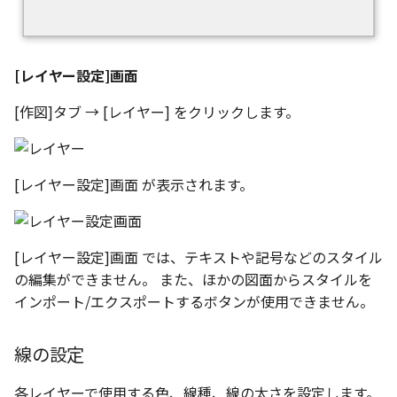
ツール
ストレッチ
空の表
サーフェス
削除
[レイヤー設定]画面
略図ねじ山
3D曲線
部分削除
[作図]タブ → [レイヤー] をクリックします。
3D曲線を編集
トリム
[レイヤー設定]画面 が表示されます。
3D曲線の拘束
延長
オブジェクトから3D曲線
面取り/フィレット
を作成
[レイヤー設定]画面 では、テキストや記号などのスタイル
回転
の編集ができません。 また、ほかの図面からスタイルを
面の直接編集
インポート/エクスポートするボタンが使用できません。
グループ
板金
線の設定
雲マーク
SmartPaint
各レイヤーで使用する色、線種、線の太さを設定します。