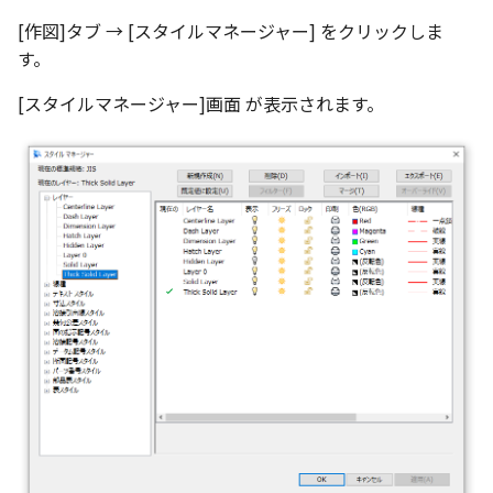
テキストドロップ時に編
表とその他
板金パーツを作成
ブール演算
座標寸法の作成
楕円
アンカーを移動
穴の注釈
グループ化/シェイプを結
[作図]タブ → [スタイルマネージャー] をクリックしま
態にする
パーツプロパティ
注意事項
図のプロパティ
す。
ファイル属性
ソリッドパーツから板金
パーツをシェル化
寸法の破綻
穴/軸
サイズボックスをリセッ
公差記入枠
[スタイルマネージャー]画面 が表示されます。
配管の中心線を投影
ツを作成
投影図ツリーで表示/非表示
3D寸法から自動作成
などを変更
面を勾配
寸法の関連付け
歯車
パーツ/アセンブリ断面
データム記号
部品表に配管長さを表示
見積表
パーツからドローイング
成
パーツを分割する
寸法の整列
移動
シーンブラウザを検索
データムターゲット
フィーチャの隠線表示の
トリム
複写
シェイプ プロパティ
面の指示記号
エンボス
オフセット
ゼブラストライプ
溶接記号
ねじ山
ミラー
結合点を挿入
ハッチング
カタログ
配列複写
COMPOSE データ変換
穴リスト
インポート/エクスポート
拡大/縮小
デザインバリエーション
ト