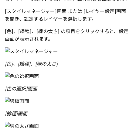
テキスト
設計モードの切り替え
[スタイルマネージャー]画面 または [レイヤー設定]画面
を開き、設定するレイヤーを選択します。
表示
[色]、[線種]、[線の太さ] の項目をクリックすると、設定
画面が表示されます。
パラメーターテーブル
配管
[色]、[線種]、[線の太さ]
ショートカットキー
[色の選択]画面
[線種]画面