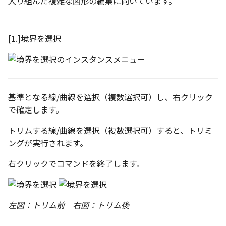
入り組んだ複雑な図形の編集に向いています。
テキストドロップ時に編
表とその他
板金パーツを作成
ブール演算
座標寸法の作成
アンカーを移動
穴の注釈
グループ化/シェイプを結
態にする
パーツプロパティ
注意事項
図のプロパティ
ファイル属性
ソリッドパーツから板金
パーツをシェル化
寸法の破綻
サイズボックスをリセッ
公差記入枠
[1.]境界を選択
配管の中心線を投影
ツを作成
投影図ツリーで表示/非表示
3D寸法から自動作成
などを変更
面を勾配
寸法の関連付け
パーツ/アセンブリ断面
データム記号
部品表に配管長さを表示
見積表
パーツからドローイング
成
パーツを分割する
寸法の整列
シーンブラウザを検索
データムターゲット
基準となる線/曲線を選択（複数選択可）し、右クリック
フィーチャの隠線表示の
で確定します。
トリム
シェイプ プロパティ
面の指示記号
トリムする線/曲線を選択（複数選択可）すると、トリミ
エンボス
ゼブラストライプ
溶接記号
ングが実行されます。
ねじ山
結合点を挿入
ハッチング
右クリックでコマンドを終了します。
カタログ
COMPOSE データ変換
穴リスト
左図：トリム前 右図：トリム後
インポート/エクスポート
デザインバリエーション
ト