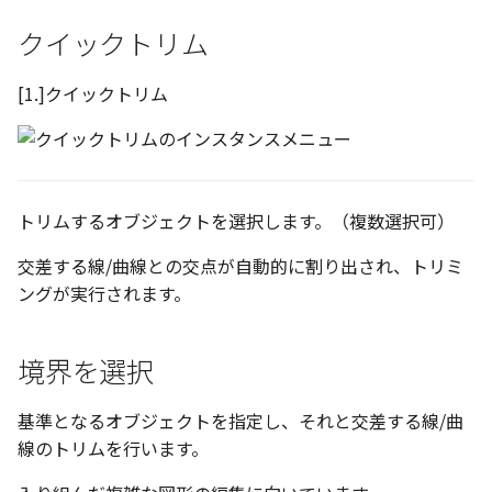
い、単位設定画面の表示
ト配置設定
ネットワークライセンス
注釈
フォルダー
レイヤーのフリーズ/解除
かしい
体積の単位を密度から参
アップグレード時の注意点
DWG/DXF とシェイプフォン
ストラクチャパーツにつ
能の追加
非表示・編集の制限
破断面
放射寸法
ノック穴記号
六角穴付ボルトをインポート
その他
データ
リンクコピーについて
隙間チェック
面間フィレット
スプライン
回転
留め継ぎを追加
データム記号スタイル
補助図
連続寸法
雲マーク
クイックトリム
トの準備
寸法作成時にスタイルを
評価版 アクティベーション
スケッチ
板金 - 板金
その他の表示不具合
複数選択時にカタログに
管理者として実行
アクティブに設定
溶接記号の JIS 規格更新
測定ツール
トリミング
3 点角度寸法
図面注記
アセンブリ
スナップ – スナップとグ
パターン（配列）につい
再生成
凝固
らせん
閉じた角を追加
断面記号スタイル
詳細図
寸法レイアウトの変更
回転
[1.]クイックトリム
登録
DWG/DXF ファイルを開く
PDF 出力時の画像の表示
ライセンス形態
シートの選択
板金 – ストック
ド
CAXA 部品表の順番が変わ
内部リンク
寸法許容差の位置設定の
プロパティ
相対ビュー
連続角度寸法
投影図・アイソメ図を作成
TriBallのみ移動モード
表示を再作成
縫合
サーフェス上のスプライ
ベンドノッチを作成
パーツ番号スタイル
カスタム詳細図
公差を入れる
拡大/縮小
てしまう
3D 曲線 - 中心点の拘束
図枠/表題欄の分解
テキスト選択時にプロパ
図面の印刷
レンダリング
スナップ - 極ガイド
を表示
要素の置き換え
面の指示記号の個別設定
外部保存・挿入
図の移動
ハーフ寸法
練習問題 1
抑制[非表示]
パッチ
動的フィレット
パンチベンドを作成
部品表スタイル
全体図
寸法の破綻
オフセット
CAXA 投影が遅い場合
レイアウト設定
トリムするオブジェクトを選択します。（複数選択可）
DWG/DXF形式にエクスポー
パフォーマンス
スナップ – オブジェクト 
キー操作でシート切り替
ト
ナップ
寸法編集時のカスタム記
2D スケッチ
投影図の構成要素のレイヤー
テーパ寸法
練習問題 2
ゴーストパーツに設定
Triballで点を挿入
ベンドを展開/ベンドの展
表スタイル
図のトリミング
中心マーク
ミラー
交差する線/曲線との交点が自動的に割り出され、トリミ
Windows のシステムの確
テキストの調整/新規作成
登録
を指定
AutoCAD データ インポ
解除
ングが実行されます。
とトラブル問診票の記入
2D ドローイングブラウザ
スタイルとレイヤー
3Dインターフェース - 投
押し出し
大径円半径寸法
シェイプを合体
自動ルート
省略図
中心線
延長
追加
図枠/表題欄の定義と保存
画像の透明度設定
投影レイヤーの選択/変更
2Dドローイング
クイックベンド
カタログ
3Dインターフェース - 略
スピン
曲率半径寸法
面を IntelliShape に変換
編集
テキスト
分割/トリム
境界を選択
図面の一括作成の既定の
図枠/表題欄の属性定義
じ山
選択フィルターのデフォ
投影図を修正する
プロパティ リスト
コーナーブレーク
プレート設定
設定
2D ドローイングと CAXA
スイープ
寸法レイアウトの変更
ソリッドに変換
更新
引出線付きテキスト
フィレット/面取り
基準となるオブジェクトを指定し、それと交差する線/曲
マッチングルールの作成
Draft（2D ドラフト）の違い
3Dインターフェース - 寸
線の非表示/再表示
テンプレート
ソリッド/サーフェス展開
線のトリムを行います。
断面位置を割合で設定
ーツを作成
ロフト
公差を入れる
グループ化
レンダリング、シェーデ
ノック穴記号
TriBall
3D インターフェース - 部
曲線のプロパティ
色
グ