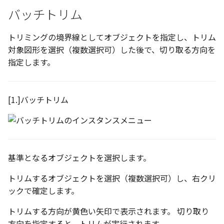
ツール
バッチトリム
空の表
サーフェス
トリミングの境界線としてオブジェクトを指定し、トリム
略図ねじ山
対象図形を選択（複数選択可）した後で、切り取る方向を
3D曲線
指定します。
3D曲線を編集
[1.]バッチトリム
3D曲線の拘束
オブジェクトから3D曲線
を作成
基準となるオブジェクトを選択します。
面の直接編集
トリムするオブジェクトを選択（複数選択可）し、右クリ
ックで確定します。
板金
トリムする方向が黄色い矢印で表示されます。 切り取り
SmartPaint
方向を指定すると、トリムが実行されます。