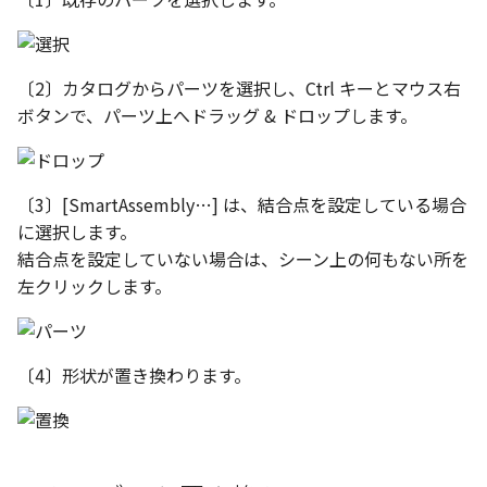
テキストドロップ時に編
表とその他
板金パーツを作成
ショートカットキー
アンカーを移動
座標寸法の作成
楕円
穴の注釈
グループ化/シェイプを結
態にする
注意事項
パーツプロパティ
図のプロパティ
ファイル属性
ソリッドパーツから板金パー
サイズボックスをリセット
寸法の破綻
穴/軸
公差記入枠
〔2〕カタログからパーツを選択し、Ctrl キーとマウス右
配管の中心線を投影
ツを作成
投影図ツリーで表示/非表
3D寸法から自動作成
ボタンで、パーツ上へドラッグ & ドロップします。
などを変更
パーツ/アセンブリ断面
寸法の関連付け
歯車
データム記号
部品表に配管長さを表示
見積表
パーツからドローイング
成
シーンブラウザを検索
寸法の整列
移動
データムターゲット
〔3〕[SmartAssembly…] は、結合点を設定している場合
フィーチャの隠線表示の
に選択します。
シェイプ プロパティ
複写
面の指示記号
結合点を設定していない場合は、シーン上の何もない所を
左クリックします。
ゼブラストライプ
オフセット
溶接記号
結合点を挿入
ミラー
ハッチング
〔4〕形状が置き換わります。
COMPOSE データ変換
配列複写
穴リスト
拡大/縮小
デザインバリエーション
ト