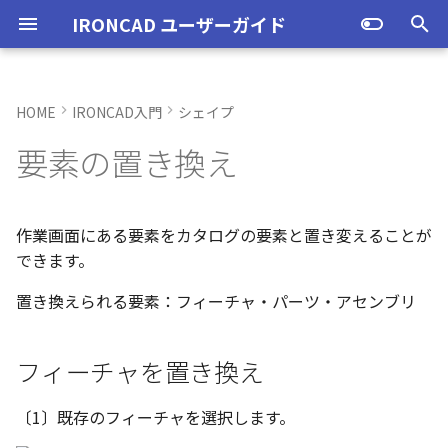
IRONCAD ユーザーガイド
検
索
HOME
IRONCAD入門
シェイプ
IRONCAD の動作環境
IRONCADオプション設定
ユーザーインターフェースと
フィーチャを置き換え
TriBallとは
アセンブリの作成と解除
概要
SmartDimension
パーツ プロパティ
外部保存
2Dシェイプ
押し出し
スピン
スイープ
ロフト
エンボス
ねじ山
カタログ
インポート
配置拘束
サーフェスを作成
直線
トリム
3D曲線に寸法を指定
3D 曲線を編集
面を移動
展開/展開解除
スポイトへ抽出
配管コマンド
起動と終了
起動と終了
新規シーンを開く
モデリング機能の改善
トラブル発生時のお問い合わ
アクティベーション
アップグレード
管理ツールのタイプ
購入ライセンス
オプション設定を開く
オプション設定を開く
移動/コピー
ユーザーインターフェー
表示操作
CAXA Draft のテンプレー
投影図の作成
3Dとリンクあり
ブロック
寸法の種類
幾何公差
座標系の設定
図面の印刷
オプション設定
ユーザーインターフェー
図枠テンプレートの保存
投影図の作成
部品表テンプレートの保
寸法の種類
ポリライン
スタイルとレイヤー
カタログ
3D/2D を複数モニターで
スケッチ内で押し出し領
PMI のカタログ登録
異なる長さのベンドに閉
同一線上の中心線を作成
配置用の TriBall の追加
移行ツールの追加
トランスレーターの強化
一部がワイヤー表示にな
を
要素の置き換え
各部名称
せ方法
各部名称
ついて
各部名称
する
選択
角を追加
小さなパーツが表示され
初
インストール
CAXA Draft オプション設
パーツを置き換え
起動と解除
アセンブリ構造の変更
非表示
その他の測定ツール
アセンブリ プロパティ
挿入
作図
押し出しウィザード
スピンウィザード
スイープウィザード
ロフトウィザード
ラップエンボス
略図ねじ山
カタログセット
エクスポート
拘束関係の表示
スピン サーフェス
円
移動
3D曲線に拘束を設定
3D 曲線を作成
面を削除
ロフト
今すぐレンダリング
配管の作成例
オプション設定
設定
パーツ 1 を作成
スケッチ機能の改善
PC移行
ライセンスの確認方法(US
USBタイプ
TERMライセンス
全般
初期化、読み込み、書き
回転
シートの切り替え
投影図の追加
3Dとリンクなし
PDF読み込み
クイック寸法
面の指示記号
座標入力について
スマート印刷
シート背景の設定
図枠テンプレートのカタ
投影図の追加
バルーンの作成
SmartDimension
2点、接線、垂線
スタイルの設定
カタログセット
長方形の作図機能の強化
図面の一括作成で表示構
一括保存機能がカタログ
定
インターフェースのカスタマ
表示不具合の原因と対処
インターフェースのカス
テンプレートの作成手順
インターフェースのカス
化
パラメーターのクイック
平行線間のフィレット作
スケッチベンドで作成し
サポート
イルに対応
パーツ/アセンブリが透け
期
イズ
法
イズ
イズ
デルを延長
いる
アンインストール
アセンブリを置き換え
軸ハンドル（直線移動）
アセンブリミラー
抑制[非表示]
Triball 機能で寸法作成
既定のプロパティ項目の活用
編集
簡単押し出し
簡単スピン
簡単スイープ
簡単ロフト
お気に入りカタログ
親に固定
スイープ サーフェス
円弧
フィレット/面取り
交差曲線
面をマッチ
スケッチベンドの作成
アニメーション
ユーザーインターフェース
ユーザーインターフェース
パーツ 2 を作成
PMI の改善
ライセンスの確認方法(ス
ソフトウェアタイプ
パーツ
パス
サイズ変更
補助図
既存の部品表を変換する
画像の挿入
並列寸法
溶接記号
オブジェクトの選択
管理者として実行
断面図
3D とリンクした部品表を
引出線寸法
四角形・多角形
レイヤーの設定
アイテムの入れ替え
ポリラインの反転機能の
作業画面にある要素をカタログの要素と置き変えることが
化
単位の設定
ンドアロン)
JIS の BLANK テンプレー
成する
外部リンクモデルを別フ
カムの断面図作成機能
自動寸法の設定を追加
できます。
不具合報告・修正プログラム
を開く
ルとしてミラーコピー
2D 投影時にベンド線を分
円柱や円柱穴が丸く表示
ライセンスタイプ
平面ハンドル（面移動）
アセンブリフィーチャ 押し
ゴーストパーツに設定
カスタムプロパティ
DWG/DXF のインポート
選択した面を押し出し
スケッチを抽出
スケッチを抽出
ガイドラインを使用したロフ
パーツの入れ替え
メカニズムモード
ロフト サーフェス
長方形
サイズ変更
投影曲線
面をオフセット
切り抜き
テクスチャ
表示
図枠テンプレート
ねじ穴を作成
板金機能の改善
アセンブリ
表示
オフセット
断面図
Excel に出力
連続寸法
引出線
オブジェクト スナップ機
オプション設定の読込・
部分断面
角度寸法
円
カタログの右クリックメ
多角形の作図方法の追加
置き換えられる要素：フィーチャ・パーツ・アセンブリ
ない
オプション設定の読込・書出
出しカット
ト
Excel に出力
ー
中心マークの表示設定
レイヤーの定義
押し出し方向反転のショ
パーツレベルのベンド設
スタンドアロンライセン
中心ハンドル（点移動）
その他の機能
拘束
スケッチを抽出
ProActiveBOM
干渉チェック
ルールド サーフェス
多角形
配列
曲線をラップ
面の半径を編集
成形ツール
バンプ
テンプレートの作成
3D モデルの投影
パーツ 3 を作成
CAXAドラフトの改善
インタラクション - イン
システム
ミラー
部分断面
角度寸法
面取り寸法
線
シート設定
図の更新
円弧長さ寸法
円弧
表のセルに特殊文字を挿
カットキー
適用
ユーザーインターフェー
ス
カタログ、テンプレートファ
アセンブリフィーチャ 穴
スケッチを抽出
クション
自動寸法の穴数算出機能
フィーチャを置き換え
表示不具合
イルの移行
スタイルの設定
善
向きハンドル（向きの変更）
表示
カタログの右クリックメニュ
解析
面からサーフェスを作成
点
ミラー
アイソパラメトリック曲線
面を分割
ベンド角
ライトを挿入
3D モデルの投影
部品表とバルーン（パー
斜め穴を作成
2Dドローイングの改善
インタラクション
直線配列/円形配列
省略図
円弧長さ寸法
穴寸法
長方形
図枠の変更
座標寸法の作成
楕円
塗りつぶし・グラデーシ
干渉チェック除外リスト
モバイルライセンス
ベンド
ー
ツ番号）
インタラクション - マウス
の透明度設定
〔1〕既存のフィーチャを選択します。
括除外設定
トグルハンドルが表示さ
注意点
テンプレートの保存
テキストボックス内のテ
回転
√aエラーチェック
メッシュサーフェス
楕円
軸でミラー
ブリッジ曲線
コーナーリリーフを作成
カメラ
部品表とパーツ番号
フィーチャを編集
システム
テキスト
フィレット
詳細図
一括寸法
データム記号
円
破断面
並列寸法
スプライン