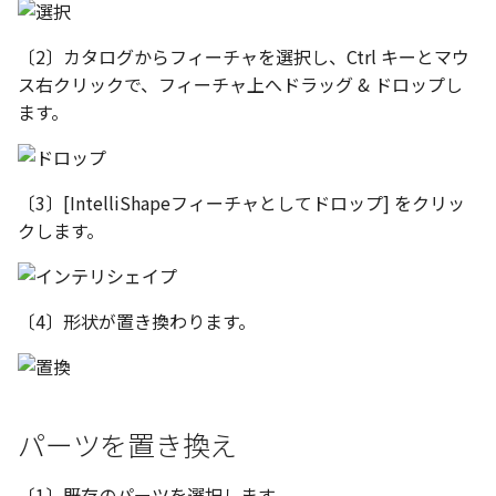
い、単位設定画面の表示
ト配置設定
ネットワークライセンス
注釈
フォルダー
レイヤーのフリーズ/解除
かしい
体積の単位を密度から参
アップグレード時の注意点
DWG/DXF とシェイプフ
能の追加
リンクコピーについて
隙間チェック
面間フィレット
スプライン
回転
留め継ぎを追加
挿入
六角穴付ボルトをインポート
その他
データ
延長
破断面
放射寸法
ノック穴記号
円弧
補助図
連続寸法
雲マーク
〔2〕カタログからフィーチャを選択し、Ctrl キーとマウ
トの準備
寸法作成時にスタイルを
評価版 アクティベーション
スケッチ
板金 - 板金
ス右クリックで、フィーチャ上へドラッグ & ドロップし
その他の表示不具合
複数選択時にカタログに
管理者として実行
溶接記号の JIS 規格更新
パターン（配列）について
再生成
凝固
らせん
閉じた角を追加
寸法
アセンブリ
スナップ – スナップとグ
分割
トリミング
3 点角度寸法
図面注記
ポリライン
詳細図
寸法レイアウトの変更
回転
ます。
登録
DWG/DXF ファイルを開く
PDF 出力時の画像の表示
ライセンス形態
シートの選択
板金 – ストック
ド
CAXA 部品表の順番が変わ
寸法許容差の位置設定の
TriBallのみ移動モード
表示を再作成
縫合
サーフェス上のスプライン
ベンドノッチを作成
製図記号
投影図・アイソメ図を作成
トリム
相対ビュー
連続角度寸法
平行線
カスタム詳細図
公差を入れる
拡大/縮小
てしまう
3D 曲線 - 中心点の拘束
図枠/表題欄の分解
テキスト選択時にプロパ
図面の印刷
レンダリング
スナップ - 極ガイド
を表示
面の指示記号の個別設定
練習問題 1
抑制[非表示]
パッチ
動的フィレット
パンチベンドを作成
作図
重複を削除
図の移動
ハーフ寸法
中心線
全体図
寸法の破綻
オフセット
〔3〕[IntelliShapeフィーチャとしてドロップ] をクリッ
CAXA 投影が遅い場合
レイアウト設定
DWG/DXF形式にエクスポー
パフォーマンス
スナップ – オブジェクト 
クします。
キー操作でシート切り替
ト
ナップ
寸法編集時のカスタム記
練習問題 2
ゴーストパーツに設定
Triballで点を挿入
ベンドを展開/ベンドの展開
印刷
隙間を検索
投影図の構成要素のレイ
テーパ寸法
環状中心線
図のトリミング
中心マーク
ミラー
Windows のシステムの確
テキストの調整/新規作成
登録
解除
AutoCAD データ インポ
を指定
とトラブル問診票の記入
2D ドローイングブラウザ
スタイルとレイヤー
3Dインターフェース - 投
シェイプを合体
自動ルート
レイヤーの表示/非表示、印
大径円半径寸法
正多角形
省略図
中心線
延長
〔4〕形状が置き換わります。
追加
図枠/表題欄の定義と保存
画像の透明度設定
クイックベンド
刷の制限
2Dドローイング
投影レイヤーの選択/変更
カタログ
3Dインターフェース - 略
面を IntelliShape に変換
曲率半径寸法
点
編集
テキスト
分割/トリム
図面の一括作成の既定の
じ山
図枠/表題欄の属性定義
選択フィルターのデフォ
コーナーブレーク
設定の初期化
プロパティ リスト
投影図を修正する
プレート設定
設定
2D ドローイングと CAXA
ソリッドに変換
寸法レイアウトの変更
ハッチング
更新
引出線付きテキスト
フィレット/面取り
パーツを置き換え
Draft（2D ドラフト）の違い
3Dインターフェース - 寸
マッチングルールの作成
ソリッド/サーフェス展開パ
2D ドローイングと CAXA
テンプレート
線の非表示/再表示
断面位置を割合で設定
ーツを作成
Draft（2D ドラフト）の違い
グループ化
公差を入れる
塗りつぶし
レンダリング、シェーデ
ノック穴記号
TriBall
3D インターフェース - 部
〔1〕既存のパーツを選択します。
色
曲線のプロパティ
グ