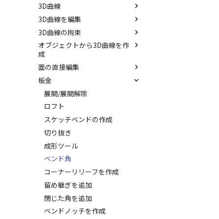
3D曲線
パーツの入れ替え
拘束関係の表示
サーフェスを作成
3D曲線を編集
ProActiveBOM
親に固定
スピン サーフェス
直線
3D曲線の拘束
カタログの右クリックメニュー
メカニズムモード
スイープ サーフェス
円
トリム
オブジェクトから3D曲線を作
干渉チェック
ロフト サーフェス
円弧
移動
3D曲線に寸法を指定
成
解析
ルールド サーフェス
長方形
フィレット/面取り
3D曲線に拘束を設定
面の直接編集
3D 曲線を編集
√aエラーチェック
面からサーフェスを作成
多角形
サイズ変更
板金
3D 曲線を作成
面を移動
隙間チェック
メッシュサーフェス
点
配列
交差曲線
面を削除
展開/展開解除
再生成
面間フィレット
楕円
ミラー
投影曲線
面をマッチ
ロフト
表示を再作成
凝固
スプライン
軸でミラー
曲線をラップ
面をオフセット
スケッチベンドの作成
抑制[非表示]
縫合
らせん
回転
アイソパラメトリック曲線
面の半径を編集
切り抜き
ゴーストパーツに設定
パッチ
サーフェス上のスプライン
ブリッジ曲線
面を分割
成形ツール
シェイプを合体
動的フィレット
ベンド角
面を IntelliShape に変換
Triballで点を挿入
コーナーリリーフを作成
ソリッドに変換
自動ルート
留め継ぎを追加
グループ化
閉じた角を追加
アンカーを移動
ベンドノッチを作成
サイズボックスをリセット