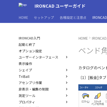
IRONCAD ユーザーガイド
HOME
セットアップ
各種設定と注意点
IRONCA
IRONCAD入門
HOME
IRONCA
起動と終了
ベンド
オプション設定
ユーザーインターフェース
表示操作
ユーザーインターフェースと各
カタログのベン
部名称
シェイプ
インターフェースのカスタマイ
TriBall
IRONCAD で扱う要素
〔1〕[板金]タブ
ズ
アセンブリ作業
要素の選択方法
TriBallとは
非表示・編集の制限
カタログからのドラッグ＆ドロ
起動と解除
アセンブリの作成と解除
ップによるモデリング
測定ツール
軸ハンドル（直線移動）
アセンブリ構造の変更
概要
SmartSnap（スマートスナッ
プロパティ
平面ハンドル（面移動）
アセンブリミラー
非表示
SmartDimension
プ）機能