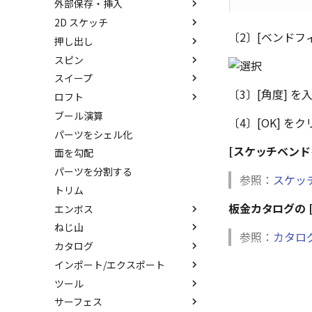
外部保存・挿入
中心ハンドル（点移動）
アセンブリフィーチャ 押し出
抑制[非表示]
その他の測定ツール
パーツ プロパティ
IntelliShape のサイズ編集
しカット
2D スケッチ
向きハンドル（向きの変更）
ゴーストパーツに設定
Triball 機能で寸法作成
アセンブリ プロパティ
外部保存
カーネルの切り替え
アセンブリフィーチャ 穴
〔2〕[ベンドフ
押し出し
回転
その他の機能
既定のプロパティ項目の活用
挿入
2Dシェイプ
ストラクチャパーツについて
ベンド
スピン
リンクコピーについて
カスタムプロパティ
作図
押し出し
アクティブに設定
スイープ
パターン（配列）について
編集
押し出しウィザード
スピン
内部リンク
〔3〕[角度] を
ロフト
TriBallのみ移動モード
DWG/DXF のインポート
簡単押し出し
スピンウィザード
スイープ
移動/コピー
要素の置き換え
ブール演算
練習問題 1
拘束
選択した面を押し出し
簡単スピン
スイープウィザード
ロフト
回転
〔4〕[OK] を
パーツをシェル化
練習問題 2
表示
スケッチを抽出
スケッチを抽出
簡単スイープ
ロフトウィザード
サイズ変更
[スケッチベンド
面を勾配
スケッチを抽出
簡単ロフト
オフセット
パーツを分割する
ガイドラインを使用したロフト
ミラー
参照：
スケッ
トリム
スケッチを抽出
直線配列/円形配列
板金カタログの 
エンボス
フィレット
ねじ山
エンボス
延長
参照：
カタロ
カタログ
ラップエンボス
ねじ山
分割
インポート/エクスポート
略図ねじ山
カタログ
トリム
ツール
カタログセット
インポート
重複を削除
サーフェス
お気に入りカタログ
エクスポート
配置拘束
隙間を検索