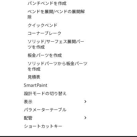
パンチベンドを作成
パーツ/アセンブリ断面
ベンドを展開/ベンドの展開解
シーンブラウザを検索
除
シェイプ プロパティ
クイックベンド
ゼブラストライプ
コーナーブレーク
結合点を挿入
ソリッド/サーフェス展開パー
COMPOSE データ変換
ツを作成
板金パーツを作成
ソリッドパーツから板金パーツ
を作成
見積表
SmartPaint
設計モードの切り替え
表示
パラメーターテーブル
スポイトへ抽出
配管
今すぐレンダリング
ショートカットキー
アニメーション
配管コマンド
テクスチャ
配管の作成例