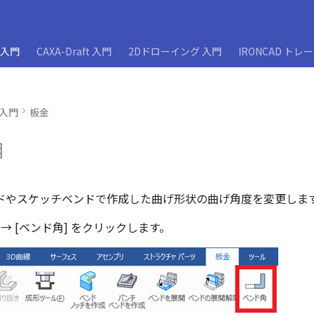
D入門
CAXA-Draft 入門
2Dドローイング 入門
IRONCAD トレ
D入門
板金
角
ドやスケッチベンドで作成した曲げ形状の曲げ角度を変更しま
 → [ベンド角] をクリックします。