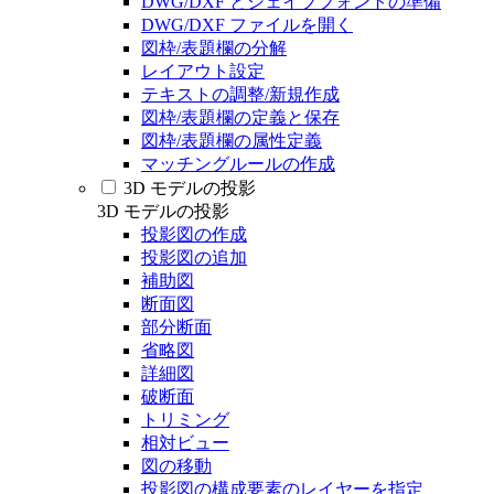
DWG/DXF とシェイプフォントの準備
DWG/DXF ファイルを開く
図枠/表題欄の分解
レイアウト設定
テキストの調整/新規作成
図枠/表題欄の定義と保存
図枠/表題欄の属性定義
マッチングルールの作成
3D モデルの投影
3D モデルの投影
投影図の作成
投影図の追加
補助図
断面図
部分断面
省略図
詳細図
破断面
トリミング
相対ビュー
図の移動
投影図の構成要素のレイヤーを指定