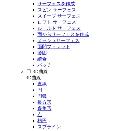
サーフェスを作成
スピン サーフェス
スイープ サーフェス
ロフト サーフェス
ルールド サーフェス
面からサーフェスを作成
メッシュサーフェス
面間フィレット
凝固
縫合
パッチ
3D曲線
3D曲線
直線
円
円弧
長方形
多角形
点
楕円
スプライン