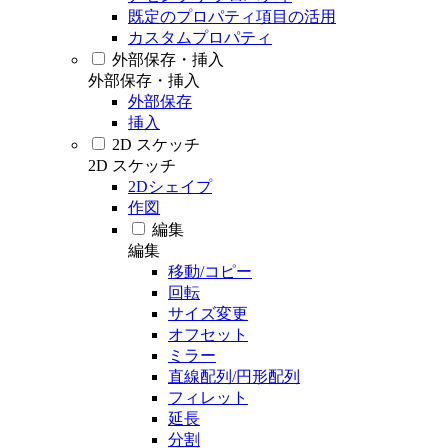
既定のプロパティ項目の活用
カスタムプロパティ
外部保存・挿入
外部保存・挿入
外部保存
挿入
2D スケッチ
2D スケッチ
2Dシェイプ
作図
編集
編集
移動/コピー
回転
サイズ変更
オフセット
ミラー
直線配列/円形配列
フィレット
延長
分割