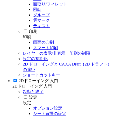
面取り/フィレット
回転
グループ
雲マーク
テキスト
印刷
印刷
図面の印刷
スマート印刷
レイヤーの表示/非表示、印刷の制限
設定の初期化
2D ドローイングと CAXA Draft（2D ドラフト）
の違い
ショートカットキー
2Dドローイング 入門
2Dドローイング 入門
起動と終了
設定
設定
オプション設定
シート背景の設定