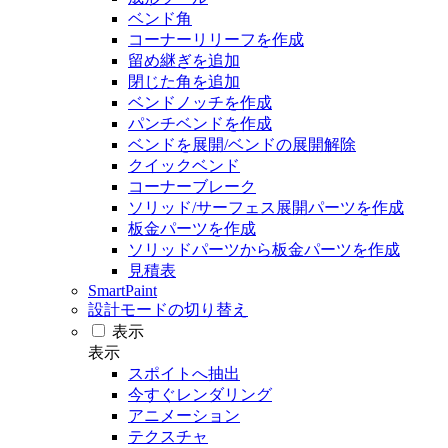
ベンド角
コーナーリリーフを作成
留め継ぎを追加
閉じた角を追加
ベンドノッチを作成
パンチベンドを作成
ベンドを展開/ベンドの展開解除
クイックベンド
コーナーブレーク
ソリッド/サーフェス展開パーツを作成
板金パーツを作成
ソリッドパーツから板金パーツを作成
見積表
SmartPaint
設計モードの切り替え
表示
表示
スポイトへ抽出
今すぐレンダリング
アニメーション
テクスチャ