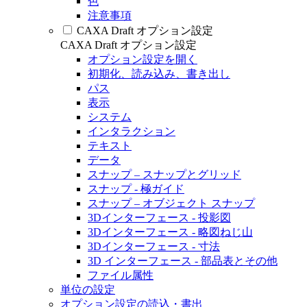
色
注意事項
CAXA Draft オプション設定
CAXA Draft オプション設定
オプション設定を開く
初期化、読み込み、書き出し
パス
表示
システム
インタラクション
テキスト
データ
スナップ – スナップとグリッド
スナップ - 極ガイド
スナップ – オブジェクト スナップ
3Dインターフェース - 投影図
3Dインターフェース - 略図ねじ山
3Dインターフェース - 寸法
3D インターフェース - 部品表とその他
ファイル属性
単位の設定
オプション設定の読込・書出