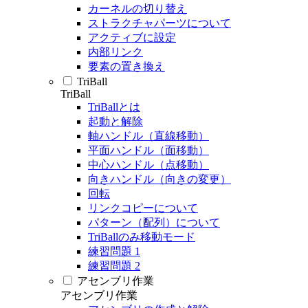
カーネルの切り替え
ストラクチャパーツについて
アクティブに設定
内部リンク
要素の置き換え
TriBall
TriBall
TriBallとは
起動と解除
軸ハンドル（直線移動）
平面ハンドル（面移動）
中心ハンドル（点移動）
向きハンドル（向きの変更）
回転
リンクコピーについて
パターン（配列）について
TriBallのみ移動モード
練習問題 1
練習問題 2
アセンブリ作業
アセンブリ作業