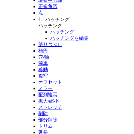
環状中心線
正多角形
点
ハッチング
ハッチング
ハッチング
ハッチングを編集
塗りつぶし
楕円
穴/軸
歯車
移動
複写
オフセット
ミラー
配列複写
拡大/縮小
ストレッチ
削除
部分削除
トリム
延長