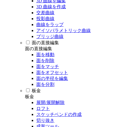
3D 曲線を編集
3D 曲線を作成
交差曲線
投影曲線
曲線をラップ
アイソパラメトリック曲線
ブリッジ曲線
面の直接編集
面の直接編集
面を移動
面を削除
面をマッチ
面をオフセット
面の半径を編集
面を分割
板金
板金
展開/展開解除
ロフト
スケッチベンドの作成
切り抜き
成形ツール