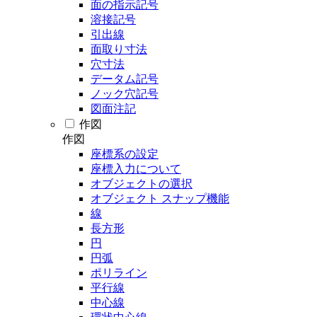
面の指示記号
溶接記号
引出線
面取り寸法
穴寸法
データム記号
ノック穴記号
図面注記
作図
作図
座標系の設定
座標入力について
オブジェクトの選択
オブジェクト スナップ機能
線
長方形
円
円弧
ポリライン
平行線
中心線