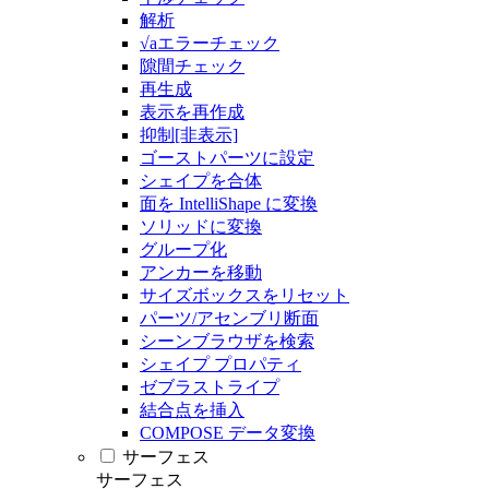
解析
√aエラーチェック
隙間チェック
再生成
表示を再作成
抑制[非表示]
ゴーストパーツに設定
シェイプを合体
面を IntelliShape に変換
ソリッドに変換
グループ化
アンカーを移動
サイズボックスをリセット
パーツ/アセンブリ断面
シーンブラウザを検索
シェイプ プロパティ
ゼブラストライプ
結合点を挿入
COMPOSE データ変換
サーフェス
サーフェス