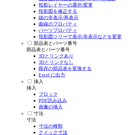
投影レイヤーの選択/変更
投影図を修正する
線の非表示/再表示
曲線のプロパティ
パーツプロパティ
投影図ツリーで表示/非表示などを変更
部品表とパーツ番号
部品表とパーツ番号
3Dとリンクあり
3Dとリンクなし
既存の部品表を変換する
Excel に出力
挿入
挿入
ブロック
PDF読み込み
画像の挿入
寸法
寸法
寸法の種類
クイック寸法