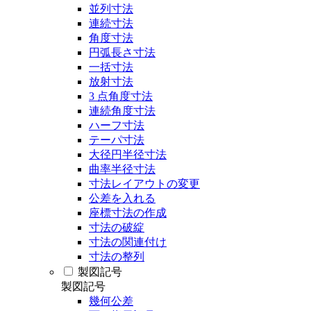
並列寸法
連続寸法
角度寸法
円弧長さ寸法
一括寸法
放射寸法
3 点角度寸法
連続角度寸法
ハーフ寸法
テーパ寸法
大径円半径寸法
曲率半径寸法
寸法レイアウトの変更
公差を入れる
座標寸法の作成
寸法の破綻
寸法の関連付け
寸法の整列
製図記号
製図記号
幾何公差