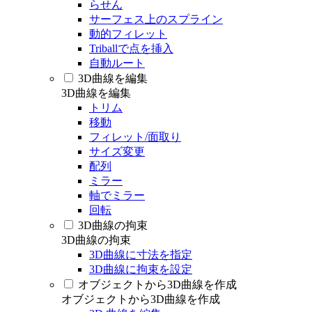
らせん
サーフェス上のスプライン
動的フィレット
Triballで点を挿入
自動ルート
3D曲線を編集
3D曲線を編集
トリム
移動
フィレット/面取り
サイズ変更
配列
ミラー
軸でミラー
回転
3D曲線の拘束
3D曲線の拘束
3D曲線に寸法を指定
3D曲線に拘束を設定
オブジェクトから3D曲線を作成
オブジェクトから3D曲線を作成