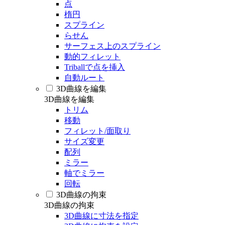
点
楕円
スプライン
らせん
サーフェス上のスプライン
動的フィレット
Triballで点を挿入
自動ルート
3D曲線を編集
3D曲線を編集
トリム
移動
フィレット/面取り
サイズ変更
配列
ミラー
軸でミラー
回転
3D曲線の拘束
3D曲線の拘束
3D曲線に寸法を指定