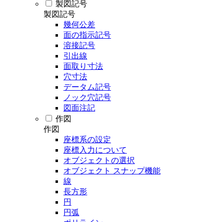
製図記号
製図記号
幾何公差
面の指示記号
溶接記号
引出線
面取り寸法
穴寸法
データム記号
ノック穴記号
図面注記
作図
作図
座標系の設定
座標入力について
オブジェクトの選択
オブジェクト スナップ機能
線
長方形
円
円弧