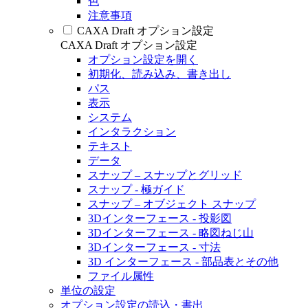
色
注意事項
CAXA Draft オプション設定
CAXA Draft オプション設定
オプション設定を開く
初期化、読み込み、書き出し
パス
表示
システム
インタラクション
テキスト
データ
スナップ – スナップとグリッド
スナップ - 極ガイド
スナップ – オブジェクト スナップ
3Dインターフェース - 投影図
3Dインターフェース - 略図ねじ山
3Dインターフェース - 寸法
3D インターフェース - 部品表とその他
ファイル属性
単位の設定
オプション設定の読込・書出