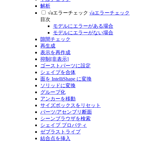
解析
√aエラーチェック
√aエラーチェック
目次
モデルにエラーがある場合
モデルにエラーがない場合
隙間チェック
再生成
表示を再作成
抑制[非表示]
ゴーストパーツに設定
シェイプを合体
面を IntelliShape に変換
ソリッドに変換
グループ化
アンカーを移動
サイズボックスをリセット
パーツ/アセンブリ断面
シーンブラウザを検索
シェイプ プロパティ
ゼブラストライプ
結合点を挿入