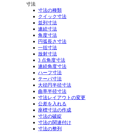
寸法
寸法の種類
クイック寸法
並列寸法
連続寸法
角度寸法
円弧長さ寸法
一括寸法
放射寸法
3 点角度寸法
連続角度寸法
ハーフ寸法
テーパ寸法
大径円半径寸法
曲率半径寸法
寸法レイアウトの変更
公差を入れる
座標寸法の作成
寸法の破綻
寸法の関連付け
寸法の整列