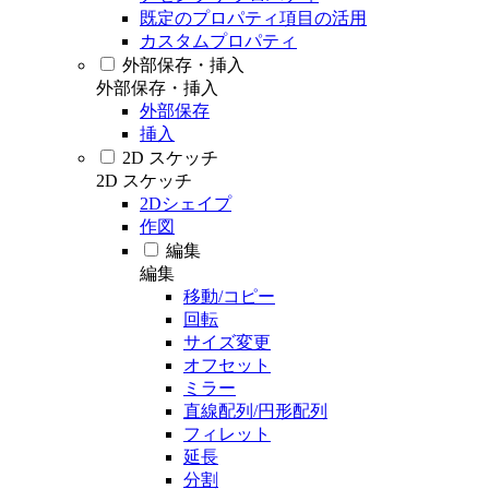
既定のプロパティ項目の活用
カスタムプロパティ
外部保存・挿入
外部保存・挿入
外部保存
挿入
2D スケッチ
2D スケッチ
2Dシェイプ
作図
編集
編集
移動/コピー
回転
サイズ変更
オフセット
ミラー
直線配列/円形配列
フィレット
延長
分割