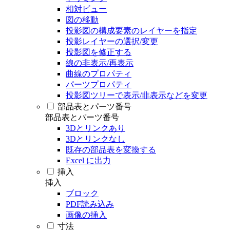
相対ビュー
図の移動
投影図の構成要素のレイヤーを指定
投影レイヤーの選択/変更
投影図を修正する
線の非表示/再表示
曲線のプロパティ
パーツプロパティ
投影図ツリーで表示/非表示などを変更
部品表とパーツ番号
部品表とパーツ番号
3Dとリンクあり
3Dとリンクなし
既存の部品表を変換する
Excel に出力
挿入
挿入
ブロック
PDF読み込み
画像の挿入
寸法