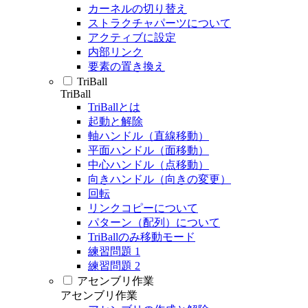
カーネルの切り替え
ストラクチャパーツについて
アクティブに設定
内部リンク
要素の置き換え
TriBall
TriBall
TriBallとは
起動と解除
軸ハンドル（直線移動）
平面ハンドル（面移動）
中心ハンドル（点移動）
向きハンドル（向きの変更）
回転
リンクコピーについて
パターン（配列）について
TriBallのみ移動モード
練習問題 1
練習問題 2
アセンブリ作業
アセンブリ作業