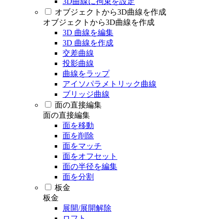
3D曲線に拘束を設定
オブジェクトから3D曲線を作成
オブジェクトから3D曲線を作成
3D 曲線を編集
3D 曲線を作成
交差曲線
投影曲線
曲線をラップ
アイソパラメトリック曲線
ブリッジ曲線
面の直接編集
面の直接編集
面を移動
面を削除
面をマッチ
面をオフセット
面の半径を編集
面を分割
板金
板金
展開/展開解除
ロフト