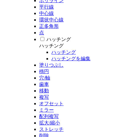
ポリライン
平行線
中心線
環状中心線
正多角形
点
ハッチング
ハッチング
ハッチング
ハッチングを編集
塗りつぶし
楕円
穴/軸
歯車
移動
複写
オフセット
ミラー
配列複写
拡大/縮小
ストレッチ
削除