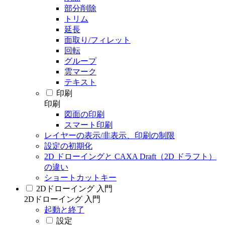
部分削除
トリム
延長
面取り/フィレット
回転
グループ
雲マーク
テキスト
印刷
印刷
図面の印刷
スマート印刷
レイヤーの表示/非表示、印刷の制限
設定の初期化
2D ドローイングと CAXA Draft（2D ドラフト）
の違い
ショートカットキー
2Dドローイング 入門
2Dドローイング 入門
起動と終了
設定