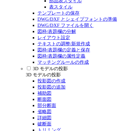
部品表スタイル
表スタイル
テンプレートの保存
DWG/DXF とシェイプフォントの準備
DWG/DXF ファイルを開く
図枠/表題欄の分解
レイアウト設定
テキストの調整/新規作成
図枠/表題欄の定義と保存
図枠/表題欄の属性定義
マッチングルールの作成
3D モデルの投影
3D モデルの投影
投影図の作成
投影図の追加
補助図
断面図
部分断面
省略図
詳細図
破断面
トリミング