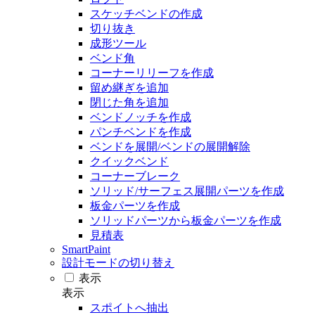
スケッチベンドの作成
切り抜き
成形ツール
ベンド角
コーナーリリーフを作成
留め継ぎを追加
閉じた角を追加
ベンドノッチを作成
パンチベンドを作成
ベンドを展開/ベンドの展開解除
クイックベンド
コーナーブレーク
ソリッド/サーフェス展開パーツを作成
板金パーツを作成
ソリッドパーツから板金パーツを作成
見積表
SmartPaint
設計モードの切り替え
表示
表示
スポイトへ抽出