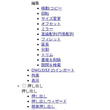
編集
移動/コピー
回転
サイズ変更
オフセット
ミラー
直線配列/円形配列
フィレット
延長
分割
トリム
重複を削除
隙間を検索
DWG/DXF のインポート
拘束
表示
押し出し
押し出し
押し出し
押し出しウィザード
簡単押し出し