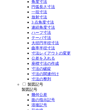
角度寸法
円弧長さ寸法
一括寸法
放射寸法
3 点角度寸法
連続角度寸法
ハーフ寸法
テーパ寸法
大径円半径寸法
曲率半径寸法
寸法レイアウトの変更
公差を入れる
座標寸法の作成
寸法の破綻
寸法の関連付け
寸法の整列
製図記号
製図記号
幾何公差
面の指示記号
溶接記号