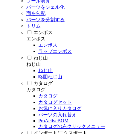
ブール演算
パーツをシェル化
面を勾配
パーツを分割する
トリム
エンボス
エンボス
エンボス
ラップエンボス
ねじ山
ねじ山
ねじ山
略図ねじ山
カタログ
カタログ
カタログ
カタログセット
お気に入りカタログ
パーツの入れ替え
ProActiveBOM
カタログの右クリックメニュー
インポート/エクスポート