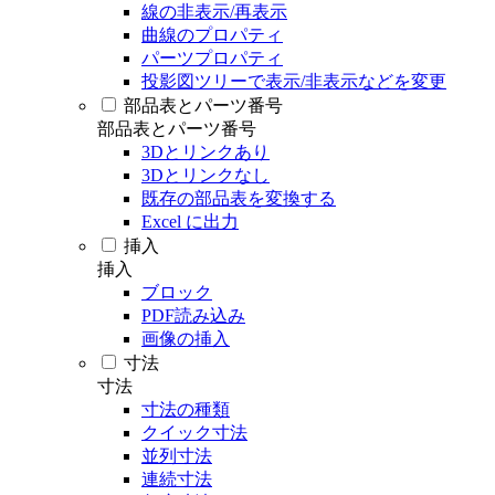
線の非表示/再表示
曲線のプロパティ
パーツプロパティ
投影図ツリーで表示/非表示などを変更
部品表とパーツ番号
部品表とパーツ番号
3Dとリンクあり
3Dとリンクなし
既存の部品表を変換する
Excel に出力
挿入
挿入
ブロック
PDF読み込み
画像の挿入
寸法
寸法
寸法の種類
クイック寸法
並列寸法
連続寸法