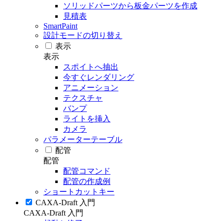
ソリッドパーツから板金パーツを作成
見積表
SmartPaint
設計モードの切り替え
表示
表示
スポイトへ抽出
今すぐレンダリング
アニメーション
テクスチャ
バンプ
ライトを挿入
カメラ
パラメーターテーブル
配管
配管
配管コマンド
配管の作成例
ショートカットキー
CAXA-Draft 入門
CAXA-Draft 入門