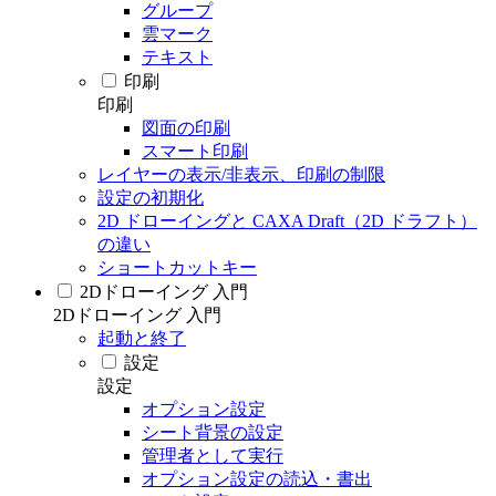
グループ
雲マーク
テキスト
印刷
印刷
図面の印刷
スマート印刷
レイヤーの表示/非表示、印刷の制限
設定の初期化
2D ドローイングと CAXA Draft（2D ドラフト）
の違い
ショートカットキー
2Dドローイング 入門
2Dドローイング 入門
起動と終了
設定
設定
オプション設定
シート背景の設定
管理者として実行
オプション設定の読込・書出