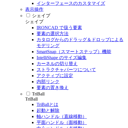
インターフェースのカスタマイズ
表示操作
シェイプ
シェイプ
IRONCAD で扱う要素
要素の選択方法
カタログからのドラッグ＆ドロップによる
モデリング
SmartSnap（スマートスナップ）機能
IntelliShape のサイズ編集
カーネルの切り替え
ストラクチャパーツについて
アクティブに設定
内部リンク
要素の置き換え
TriBall
TriBall
TriBallとは
起動と解除
軸ハンドル（直線移動）
平面ハンドル（面移動）