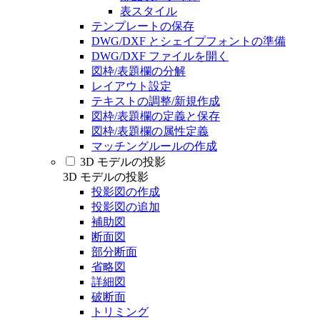
表スタイル
テンプレートの保存
DWG/DXF とシェイプフォントの準備
DWG/DXF ファイルを開く
図枠/表題欄の分解
レイアウト設定
テキストの調整/新規作成
図枠/表題欄の定義と保存
図枠/表題欄の属性定義
マッチングルールの作成
3D モデルの投影
3D モデルの投影
投影図の作成
投影図の追加
補助図
断面図
部分断面
省略図
詳細図
破断面
トリミング