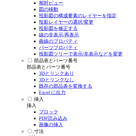
相対ビュー
図の移動
投影図の構成要素のレイヤーを指定
投影レイヤーの選択/変更
投影図を修正する
線の非表示/再表示
曲線のプロパティ
パーツプロパティ
投影図ツリーで表示/非表示などを変更
部品表とパーツ番号
部品表とパーツ番号
3Dとリンクあり
3Dとリンクなし
既存の部品表を変換する
Excel に出力
挿入
挿入
ブロック
PDF読み込み
画像の挿入
寸法