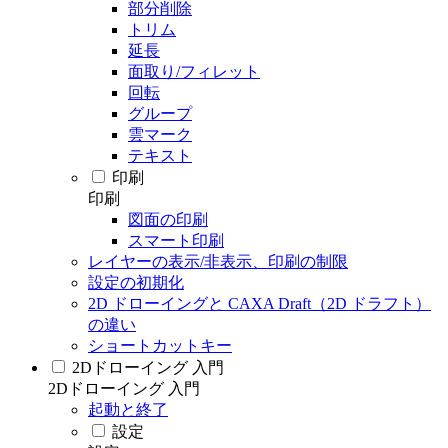
部分削除
トリム
延長
面取り/フィレット
回転
グループ
雲マーク
テキスト
印刷
印刷
図面の印刷
スマート印刷
レイヤーの表示/非表示、印刷の制限
設定の初期化
2D ドローイングと CAXA Draft（2D ドラフト）
の違い
ショートカットキー
2Dドローイング 入門
2Dドローイング 入門
起動と終了
設定