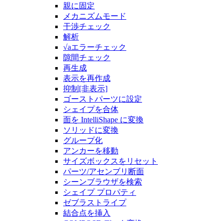
親に固定
メカニズムモード
干渉チェック
解析
√aエラーチェック
隙間チェック
再生成
表示を再作成
抑制[非表示]
ゴーストパーツに設定
シェイプを合体
面を IntelliShape に変換
ソリッドに変換
グループ化
アンカーを移動
サイズボックスをリセット
パーツ/アセンブリ断面
シーンブラウザを検索
シェイプ プロパティ
ゼブラストライプ
結合点を挿入