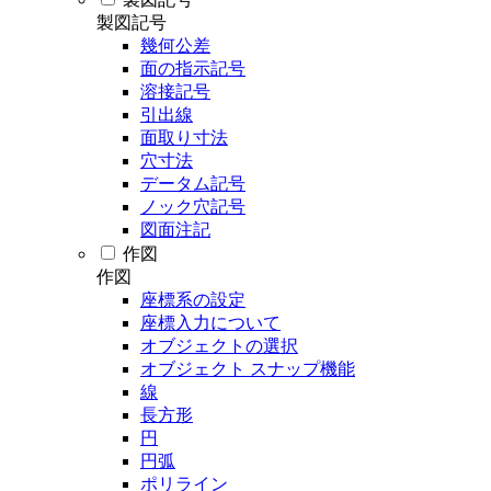
製図記号
幾何公差
面の指示記号
溶接記号
引出線
面取り寸法
穴寸法
データム記号
ノック穴記号
図面注記
作図
作図
座標系の設定
座標入力について
オブジェクトの選択
オブジェクト スナップ機能
線
長方形
円
円弧
ポリライン