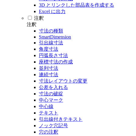
3D とリンクした部品表を作成する
Excel に出力
注釈
注釈
寸法の種類
SmartDimension
引出線寸法
角度寸法
円弧長さ寸法
座標寸法の作成
並列寸法
連続寸法
寸法レイアウトの変更
公差を入れる
寸法の破綻
中心マーク
中心線
テキスト
引出線付きテキスト
ノック穴記号
穴の注釈