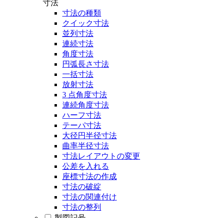
寸法
寸法の種類
クイック寸法
並列寸法
連続寸法
角度寸法
円弧長さ寸法
一括寸法
放射寸法
3 点角度寸法
連続角度寸法
ハーフ寸法
テーパ寸法
大径円半径寸法
曲率半径寸法
寸法レイアウトの変更
公差を入れる
座標寸法の作成
寸法の破綻
寸法の関連付け
寸法の整列
製図記号