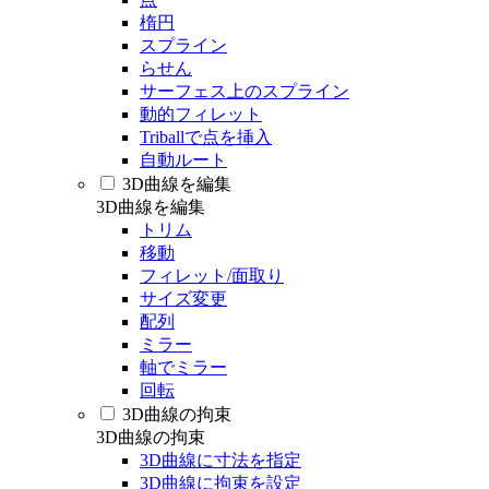
楕円
スプライン
らせん
サーフェス上のスプライン
動的フィレット
Triballで点を挿入
自動ルート
3D曲線を編集
3D曲線を編集
トリム
移動
フィレット/面取り
サイズ変更
配列
ミラー
軸でミラー
回転
3D曲線の拘束
3D曲線の拘束
3D曲線に寸法を指定
3D曲線に拘束を設定