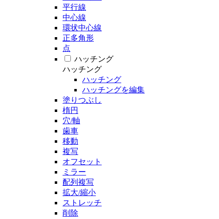
平行線
中心線
環状中心線
正多角形
点
ハッチング
ハッチング
ハッチング
ハッチングを編集
塗りつぶし
楕円
穴/軸
歯車
移動
複写
オフセット
ミラー
配列複写
拡大/縮小
ストレッチ
削除