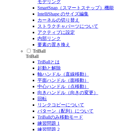
モデリング
SmartSnap（スマートスナップ）機能
IntelliShape のサイズ編集
カーネルの切り替え
ストラクチャパーツについて
アクティブに設定
内部リンク
要素の置き換え
TriBall
TriBall
TriBallとは
起動と解除
軸ハンドル（直線移動）
平面ハンドル（面移動）
中心ハンドル（点移動）
向きハンドル（向きの変更）
回転
リンクコピーについて
パターン（配列）について
TriBallのみ移動モード
練習問題 1
練習問題 2