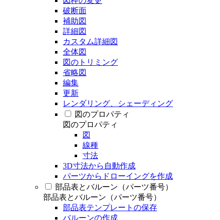
図枠の変更
破断面
補助図
詳細図
カスタム詳細図
全体図
図のトリミング
省略図
編集
更新
レンダリング、シェーディング
図のプロパティ
図のプロパティ
図
線種
寸法
3D寸法から自動作成
パーツからドローイングを作成
部品表とバルーン（パーツ番号）
部品表とバルーン（パーツ番号）
部品表テンプレートの保存
バルーンの作成