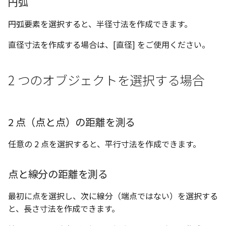
円弧
テキストドロップ時に編
表とその他
ショートカットキー
板金パーツを作成
ブール演算
グループ化/シェイプを結合
アンカーを移動
座標寸法の作成
楕円
態にする
円弧要素を選択すると、半径寸法を作成できます。
図のプロパティ
注意事項
パーツプロパティ
ファイル属性
ソリッドパーツから板金
パーツをシェル化
サイズボックスをリセッ
寸法の破綻
穴/軸
直径寸法を作成する場合は、[直径] をご使用ください。
配管の中心線を投影
ツを作成
3D寸法から自動作成
投影図ツリーで表示/非表
などを変更
面を勾配
パーツ/アセンブリ断面
寸法の関連付け
歯車
部品表に配管長さを表示
見積表
パーツからドローイングを作
2 つのオブジェクトを選択する場合
成
パーツを分割する
シーンブラウザを検索
寸法の整列
移動
フィーチャの隠線表示の
トリム
シェイプ プロパティ
複写
2 点（点と点）の距離を測る
エンボス
ゼブラストライプ
オフセット
任意の 2 点を選択すると、平行寸法を作成できます。
ねじ山
結合点を挿入
ミラー
点と線分の距離を測る
カタログ
COMPOSE データ変換
配列複写
最初に点を選択し、次に線分（端点ではない）を選択する
と、長さ寸法を作成できます。
インポート/エクスポート
拡大/縮小