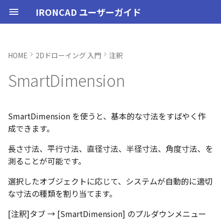
IRONCAD ユーザーガイド
HOME
2Dドローイング 入門
注釈
IRONCAD の動作環境
IRONCADオプション設定
起動と終了
起動と終了
オプション設定
ユーザーインターフェースと
図枠テンプレートの保存
投影図の作成
部品表テンプレートの保存
1 つのオブジェクトを選択す
ポリライン
スタイルとレイヤー
カタログ
新規シーンを開く
モデリング機能の改善
トラブル発生時のお問い合わ
アクティベーション
アップグレード
管理ツールのタイプ
購入ライセンス
オプション設定を開く
オプション設定を開く
ユーザーインターフェー
IRONCAD で扱う要素
TriBallとは
アセンブリの作成と解除
概要
SmartDimension
パーツ プロパティ
外部保存
2Dシェイプ
押し出し
スピン
スイープ
ロフト
エンボス
ねじ山
カタログ
インポート
配置拘束
サーフェスを作成
直線
トリム
3D曲線に寸法を指定
3D 曲線を編集
面を移動
展開/展開解除
スポイトへ抽出
配管コマンド
ユーザーインターフェー
表示操作
CAXA Draft のテンプレー
投影図の作成
3Dとリンクあり
ブロック
寸法の種類
幾何公差
座標系の設定
図面の印刷
図
スタイルの作成と削除
レイヤーの作成と削除
3D/2D を複数モニターで
スケッチ内で押し出し領
PMI のカタログ登録
異なる長さのベンドに閉
同一線上の中心線を作成
配置用の TriBall の追加
移行ツールの追加
トランスレーターの強化
一部がワイヤー表示にな
SmartDimension
各部名称
る場合
せ方法
各部名称
各部名称
ついて
する
選択
角を追加
小さなパーツが表示され
インストール
CAXA Draft オプション設
オプション設定
オプション設定
シート背景の設定
図枠テンプレートのカタログ
投影図の追加
バルーンの作成
2点、接線、垂線
スタイルの設定
カタログセット
パーツ 1 を作成
スケッチ機能の改善
PC移行
ライセンスの確認方法(US
USBタイプ
TERMライセンス
全般
初期化、読み込み、書き
要素の選択方法
起動と解除
アセンブリ構造の変更
非表示
その他の測定ツール
アセンブリ プロパティ
挿入
作図
押し出しウィザード
スピンウィザード
スイープウィザード
ロフトウィザード
ラップエンボス
略図ねじ山
カタログセット
エクスポート
拘束関係の表示
スピン サーフェス
円
移動
3D曲線に拘束を設定
3D 曲線を作成
面を削除
ロフト
今すぐレンダリング
配管の作成例
シートの切り替え
投影図の追加
3Dとリンクなし
PDF読み込み
クイック寸法
面の指示記号
座標入力について
スマート印刷
線種
投影図スタイル
レイヤーの表示/非表示、
長方形の作図機能の強化
図面の一括作成で表示構
一括保存機能がカタログ
定
インターフェースのカスタマ
化
表示不具合の原因と対処
線分
インターフェースのカス
インターフェースのカス
テンプレートの作成手順
刷の制限
パラメーターのクイック
平行線間のフィレット作
スケッチベンドで作成し
サポート
イルに対応
パーツ/アセンブリが透け
イズ
法
イズ
イズ
デルを延長
いる
アンインストール
ユーザーインターフェース
ユーザーインターフェース
管理者として実行
断面図
3D とリンクした部品表を作
四角形・多角形
レイヤーの設定
アイテムの入れ替え
パーツ 2 を作成
PMI の改善
ライセンスの確認方法(ス
ソフトウェアタイプ
パーツ
パス
カタログからのドラッグ
軸ハンドル（直線移動）
アセンブリミラー
抑制[非表示]
Triball 機能で寸法作成
既定のプロパティ項目の
編集
簡単押し出し
簡単スピン
簡単スイープ
簡単ロフト
お気に入りカタログ
親に固定
スイープ サーフェス
円弧
フィレット/面取り
交差曲線
面をマッチ
スケッチベンドの作成
アニメーション
補助図
既存の部品表を変換する
画像の挿入
並列寸法
溶接記号
オブジェクトの選択
寸法
テキストスタイル
ポリラインの反転機能の
SmartDimension を使うと、基本的な寸法をすばやく作
単位の設定
成する
円
ンドアロン)
ロップによるモデリング
JIS の BLANK テンプレー
外部リンクモデルを別フ
カムの断面図作成機能
自動寸法の設定を追加
成できます。
不具合報告・修正プログラム
を開く
ルとしてミラーコピー
2D 投影時にベンド線を分
円柱や円柱穴が丸く表示
ライセンスタイプ
表示操作
表示
オプション設定の読込・書出
部分断面
円
カタログの右クリックメニュ
ねじ穴を作成
板金機能の改善
アセンブリ
表示
平面ハンドル（面移動）
アセンブリフィーチャ 押
ゴーストパーツに設定
カスタムプロパティ
DWG/DXF のインポート
選択した面を押し出し
スケッチを抽出
スケッチを抽出
ガイドラインを使用した
パーツの入れ替え
メカニズムモード
ロフト サーフェス
長方形
サイズ変更
投影曲線
面をオフセット
切り抜き
テクスチャ
断面図
Excel に出力
連続寸法
引出線
オブジェクト スナップ機
寸法スタイル
多角形の作図方法の追加
長さ寸法、平行寸法、直径寸法、半径寸法、角度寸法、を
ない
オプション設定の読込・書出
Excel に出力
ー
円弧
SmartSnap（スマートス
出しカット
ト
中心マークの表示設定
測ることが可能です。
ップ）機能
レイヤーの定義
押し出し方向反転のショ
パーツレベルのベンド設
スタンドアロンライセン
シェイプ
テンプレートの作成
シート設定
図の更新
円弧
パーツ 3 を作成
CAXAドラフトの改善
インタラクション - イン
システム
中心ハンドル（点移動）
その他の機能
拘束
スケッチを抽出
ProActiveBOM
干渉チェック
ルールド サーフェス
多角形
配列
曲線をラップ
面の半径を編集
成形ツール
バンプ
部分断面
角度寸法
面取り寸法
線
公差記入枠（幾何公差）
表のセルに特殊文字を挿
カットキー
適用
ユーザーインターフェー
ス
カタログ、テンプレートファ
2 つのオブジェクトを選択す
クション
アセンブリフィーチャ 穴
スケッチを抽出
イル
自動寸法の穴数算出機能
選択したオブジェクトに応じて、システムが自動的に適切
表示不具合
イルの移行
る場合
IntelliShape のサイズ編
スタイルの設定
善
TriBall
3D モデルの投影
図枠の変更
楕円
斜め穴を作成
2Dドローイングの改善
インタラクション
向きハンドル（向きの変
表示
カタログの右クリックメ
解析
面からサーフェスを作成
点
ミラー
アイソパラメトリック曲
面を分割
ベンド角
ライトを挿入
省略図
円弧長さ寸法
穴寸法
長方形
塗りつぶし・グラデーシ
な寸法の種類を割り当てます。
干渉チェック除外リスト
モバイルライセンス
インタラクション - マウス
ベンド
ー
面の指示記号スタイル
の透明度設定
括除外設定
トグルハンドルが表示さ
注意点
2 点（点と点）の距離を測
カーネルの切り替え
テンプレートの保存
テキストボックス内のテ
アセンブリ作業
部品表とパーツ番号
破断面
スプライン
フィーチャを編集
システム
テキスト
回転
√aエラーチェック
メッシュサーフェス
楕円
軸でミラー
ブリッジ曲線
コーナーリリーフを作成
カメラ
詳細図
一括寸法
データム記号
円
[注釈]タブ → [SmartDimension] のプルダウンメニュー