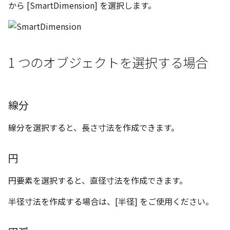
い、単位設定画面の表示
る
ト配置設定
ネットワークライセンス
フォルダー
溶接記号スタイル
レイヤーのフリーズ/解除
から [SmartDimension] を選択します。
かしい
体積の単位を密度から参
アップグレード時の注意点
ストラクチャパーツにつ
DWG/DXF とシェイプフ
能の追加
非表示・編集の制限
挿入
補助図
雲マーク
六角穴付ボルトをインポート
その他
データ
リンクコピーについて
隙間チェック
面間フィレット
スプライン
回転
留め継ぎを追加
破断面
放射寸法
ノック穴記号
円弧
点と線分の距離を測る
トの準備
寸法作成時にスタイルを
評価版 アクティベーション
板金 - 板金
データム記号スタイル
その他の表示不具合
複数選択時にカタログに
管理者として実行
アクティブに設定
溶接記号の JIS 規格更新
測定ツール
寸法
詳細図
回転
アセンブリ
スナップ – スナップとグ
パターン（配列）につい
再生成
凝固
らせん
閉じた角を追加
トリミング
3 点角度寸法
図面注記
ポリライン
登録
点と円/円弧の中心点の距離
DWG/DXF ファイルを開く
PDF 出力時の画像の表示
ライセンス形態
板金 – ストック
ド
切断線（断面記号）スタ
1 つのオブジェクトを選択する場合
CAXA 部品表の順番が変わ
を測る
内部リンク
寸法許容差の位置設定の
プロパティ
製図記号
カスタム詳細図
拡大/縮小
投影図・アイソメ図を作成
TriBallのみ移動モード
表示を再作成
縫合
サーフェス上のスプライ
ベンドノッチを作成
相対ビュー
連続角度寸法
平行線
てしまう
3D 曲線 - 中心点の拘束
図枠/表題欄の分解
テキスト選択時にプロパ
レンダリング
スナップ - 極ガイド
バルーン（パーツ番号）
円/円弧の距離を測る（中心
を表示
要素の置き換え
イル
面の指示記号の個別設定
外部保存・挿入
作図
全体図
オフセット
練習問題 1
抑制[非表示]
パッチ
動的フィレット
パンチベンドを作成
図の移動
ハーフ寸法
中心線
CAXA 投影が遅い場合
点または接点）
レイアウト設定
線分
パフォーマンス
スナップ – オブジェクト 
キー操作でシート切り替
ナップ
部品表スタイル
寸法編集時のカスタム記
2D スケッチ
印刷
図のトリミング
ミラー
練習問題 2
ゴーストパーツに設定
Triballで点を挿入
ベンドを展開/ベンドの展
投影図の構成要素のレイ
テーパ寸法
環状中心線
線分を選択すると、長さ寸法を作成できます。
Windows のシステムの確
線分と円/円弧の距離を測る
テキストの調整/新規作成
登録
AutoCAD データ インポ
解除
を指定
とトラブル問診票の記入
2D ドローイングブラウザ
3Dインターフェース - 投
表スタイル
押し出し
レイヤーの表示/非表示、印
省略図
延長
シェイプを合体
自動ルート
大径円半径寸法
正多角形
線分と線分の距離または角
追加
図枠/表題欄の定義と保存
画像の透明度設定
刷の制限
2Dドローイング
クイックベンド
投影レイヤーの選択/変更
円
度を測る
3Dインターフェース - 略
ベンド線スタイル
スピン
編集
分割/トリム
面を IntelliShape に変換
曲率半径寸法
点
図面の一括作成の既定の
じ山
図枠/表題欄の属性定義
選択フィルターのデフォ
設定の初期化
プロパティ リスト
コーナーブレーク
投影図を修正する
円要素を選択すると、直径寸法を作成できます。
距離を測る
プレート設定
設定
スイープ
更新
フィレット/面取り
ソリッドに変換
寸法レイアウトの変更
ハッチング
半径寸法を作成する場合は、[半径] をご使用ください。
3Dインターフェース - 寸
マッチングルールの作成
2D ドローイングと CAXA
テンプレート
ソリッド/サーフェス展開
線の非表示/再表示
角度を測る
断面位置を割合で設定
Draft（2D ドラフト）の違い
ーツを作成
ロフト
レンダリング、シェーディン
TriBall
グループ化
公差を入れる
塗りつぶし
3D インターフェース - 部
グ
色
曲線のプロパティ