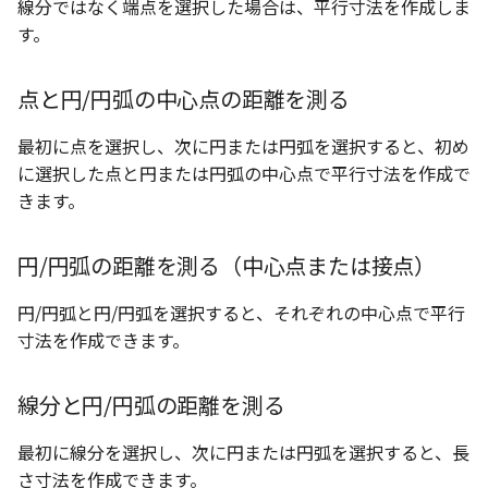
線分ではなく端点を選択した場合は、平行寸法を作成しま
ツール
ストレッチ
す。
サーフェス
削除
点と円/円弧の中心点の距離を測る
3D曲線
部分削除
最初に点を選択し、次に円または円弧を選択すると、初め
に選択した点と円または円弧の中心点で平行寸法を作成で
3D曲線を編集
トリム
きます。
3D曲線の拘束
延長
円/円弧の距離を測る（中心点または接点）
オブジェクトから3D曲線
面取り/フィレット
を作成
円/円弧と円/円弧を選択すると、それぞれの中心点で平行
回転
寸法を作成できます。
面の直接編集
グループ
線分と円/円弧の距離を測る
板金
雲マーク
最初に線分を選択し、次に円または円弧を選択すると、長
SmartPaint
さ寸法を作成できます。