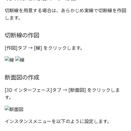
い、単位設定画面の表示
ト配置設定
ネットワークライセンス
注釈
フォルダー
レイヤーのフリーズ/解除
かしい
体積の単位を密度から参
アップグレード時の注意点
DWG/DXF とシェイプフォン
ストラクチャパーツにつ
能の追加
非表示・編集の制限
放射寸法
ノック穴記号
円弧
六角穴付ボルトをインポート
その他
切断線の定義（折れ線）
データ
リンクコピーについて
隙間チェック
面間フィレット
スプライン
回転
留め継ぎを追加
データム記号スタイル
補助図
連続寸法
雲マーク
切断線を用意する場合は、あらかじめ実線で切断線を作図
トの準備
寸法作成時にスタイルを
評価版 アクティベーション
スケッチ
板金 - 板金
します。
その他の表示不具合
複数選択時にカタログに
管理者として実行
アクティブに設定
溶接記号の JIS 規格更新
測定ツール
3 点角度寸法
図面注記
ポリライン
アセンブリ
角の角度を90°にする場
スナップ – スナップとグ
パターン（配列）につい
再生成
凝固
らせん
閉じた角を追加
断面記号スタイル
詳細図
寸法レイアウトの変更
回転
登録
DWG/DXF ファイルを開く
PDF 出力時の画像の表示
ライセンス形態
シートの選択
合
板金 – ストック
ド
切断線の作図
CAXA 部品表の順番が変わ
内部リンク
寸法許容差の位置設定の
プロパティ
連続角度寸法
平行線
投影図・アイソメ図を作成
TriBallのみ移動モード
表示を再作成
縫合
サーフェス上のスプライ
ベンドノッチを作成
パーツ番号スタイル
カスタム詳細図
公差を入れる
拡大/縮小
てしまう
3D 曲線 - 中心点の拘束
図枠/表題欄の分解
テキスト選択時にプロパ
図面の印刷
角の角度をフリーにす
レンダリング
スナップ - 極ガイド
[作図]タブ → [線] をクリックします。
を表示
る場合
要素の置き換え
面の指示記号の個別設定
外部保存・挿入
ハーフ寸法
中心線
練習問題 1
抑制[非表示]
パッチ
動的フィレット
パンチベンドを作成
部品表スタイル
全体図
寸法の破綻
オフセット
CAXA 投影が遅い場合
レイアウト設定
DWG/DXF形式にエクスポー
パフォーマンス
スナップ – オブジェクト 
キー操作でシート切り替
断面深さを指定して、断面図
ト
ナップ
寸法編集時のカスタム記
2D スケッチ
テーパ寸法
環状中心線
練習問題 2
ゴーストパーツに設定
Triballで点を挿入
ベンドを展開/ベンドの展
表スタイル
図のトリミング
中心マーク
ミラー
Windows のシステムの確
テキストの調整/新規作成
を作成する
登録
AutoCAD データ インポ
解除
断面図の作成
とトラブル問診票の記入
2D ドローイングブラウザ
スタイルとレイヤー
3Dインターフェース - 投
押し出し
大径円半径寸法
正多角形
シェイプを合体
自動ルート
省略図
中心線
延長
追加
図枠/表題欄の定義と保存
断面記号スタイルの編集
画像の透明度設定
2Dドローイング
クイックベンド
[3D インターフェース]タブ → [断面図] をクリックしま
カタログ
3Dインターフェース - 略
スピン
曲率半径寸法
点
面を IntelliShape に変換
編集
テキスト
分割/トリム
す。
図面の一括作成の既定の
図枠/表題欄の属性定義
ラベルの変更
じ山
選択フィルターのデフォ
プロパティ リスト
コーナーブレーク
プレート設定
設定
2D ドローイングと CAXA
スイープ
寸法レイアウトの変更
ハッチング
ソリッドに変換
更新
引出線付きテキスト
フィレット/面取り
マッチングルールの作成
Draft（2D ドラフト）の違い
3Dインターフェース - 寸
テンプレート
ソリッド/サーフェス展開
インスタンスメニューを以下のように設定します。
断面位置を割合で設定
ーツを作成
ロフト
公差を入れる
塗りつぶし
グループ化
レンダリング、シェーデ
ノック穴記号
TriBall
3D インターフェース - 部
色
グ