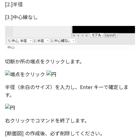
テキスト
[2.]半径
設計モードの切り替え
[3.]中心線なし
表示
パラメーターテーブル
配管
切断か所の端点をクリックします。
ショートカットキー
半径（余白のサイズ）を入力し、Enter キーで確定しま
す。
右クリックでコマンドを終了します。
[断面図] の作成後、必ず削除してください。