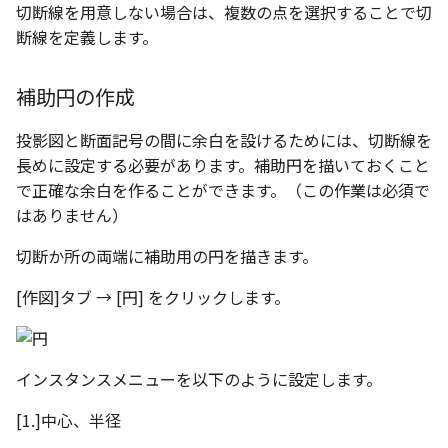
切断線を用意しない場合は、複数の点を選択することで切
ツール
ストレッチ
断線を定義します。
空の表
サーフェス
削除
略図ねじ山
補助円の作成
3D曲線
部分削除
投影図と断面記号の間に余白を設けるためには、切断線を
3D曲線を編集
トリム
長めに設定する必要があります。補助円を描いておくこと
で正確な余白を作ることができます。（この作業は必須で
3D曲線の拘束
延長
はありません）
切断か所の両端に補助用の円を描きます。
オブジェクトから3D曲線
面取り/フィレット
を作成
[作図]タブ → [円] をクリックします。
回転
面の直接編集
グループ
インスタンスメニューを以下のように設定します。
板金
雲マーク
[1.]中心、半径
SmartPaint