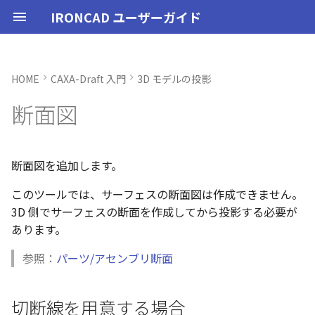
IRONCAD ユーザーガイド
HOME
CAXA-Draft 入門
3D モデルの投影
IRONCAD の動作環境
IRONCADオプション設定
起動と終了
ユーザーインターフェースと
表示操作
CAXA Draft のテンプレートに
切断線を用意する場合
3Dとリンクあり
ブロック
寸法の種類
幾何公差
座標系の設定
図面の印刷
起動と終了
新規シーンを開く
モデリング機能の改善
トラブル発生時のお問い合わ
アクティベーション
アップグレード
管理ツールのタイプ
購入ライセンス
オプション設定を開く
オプション設定を開く
ユーザーインターフェー
IRONCAD で扱う要素
TriBallとは
アセンブリの作成と解除
概要
SmartDimension
パーツ プロパティ
外部保存
2Dシェイプ
押し出し
スピン
スイープ
ロフト
エンボス
ねじ山
カタログ
インポート
配置拘束
サーフェスを作成
直線
トリム
3D曲線に寸法を指定
3D 曲線を編集
面を移動
展開/展開解除
スポイトへ抽出
配管コマンド
スタイルの作成と削除
ハッチング
オプション設定
ユーザーインターフェー
図枠テンプレートの保存
投影図の作成
部品表テンプレートの保
寸法の種類
ポリライン
スタイルとレイヤー
カタログ
3D/2D を複数モニターで
スケッチ内で押し出し領
PMI のカタログ登録
異なる長さのベンドに閉
同一線上の中心線を作成
配置用の TriBall の追加
移行ツールの追加
トランスレーターの強化
一部がワイヤー表示にな
断面図
各部名称
ついて
せ方法
各部名称
各部名称
する
選択
角を追加
小さなパーツが表示され
インストール
CAXA Draft オプション設
オプション設定
シートの切り替え
3Dとリンクなし
PDF読み込み
クイック寸法
面の指示記号
座標入力について
スマート印刷
設定
パーツ 1 を作成
スケッチ機能の改善
切断線の作図
PC移行
ライセンスの確認方法(US
USBタイプ
TERMライセンス
全般
初期化、読み込み、書き
要素の選択方法
起動と解除
アセンブリ構造の変更
非表示
その他の測定ツール
アセンブリ プロパティ
挿入
作図
押し出しウィザード
スピンウィザード
スイープウィザード
ロフトウィザード
ラップエンボス
略図ねじ山
カタログセット
エクスポート
拘束関係の表示
スピン サーフェス
円
移動
3D曲線に拘束を設定
3D 曲線を作成
面を削除
ロフト
今すぐレンダリング
配管の作成例
テキストスタイル
ハッチングを編集
シート背景の設定
図枠テンプレートのカタ
投影図の追加
バルーンの作成
SmartDimension
2点、接線、垂線
スタイルの設定
カタログセット
長方形の作図機能の強化
図面の一括作成で表示構
一括保存機能がカタログ
定
インターフェースのカスタマ
テンプレートの作成手順
表示不具合の原因と対処
インターフェースのカス
インターフェースのカス
化
パラメーターのクイック
平行線間のフィレット作
スケッチベンドで作成し
サポート
イルに対応
パーツ/アセンブリが透け
イズ
法
イズ
イズ
デルを延長
いる
アンインストール
ユーザーインターフェース
既存の部品表を変換する
画像の挿入
並列寸法
溶接記号
オブジェクトの選択
ユーザーインターフェース
パーツ 2 を作成
PMI の改善
断面図の作成
ライセンスの確認方法(ス
ソフトウェアタイプ
パーツ
パス
カタログからのドラッグ
軸ハンドル（直線移動）
アセンブリミラー
抑制[非表示]
Triball 機能で寸法作成
既定のプロパティ項目の
編集
簡単押し出し
簡単スピン
簡単スイープ
簡単ロフト
お気に入りカタログ
親に固定
スイープ サーフェス
円弧
フィレット/面取り
交差曲線
面をマッチ
スケッチベンドの作成
アニメーション
寸法スタイル
管理者として実行
断面図
3D とリンクした部品表を
引出線寸法
四角形・多角形
レイヤーの設定
アイテムの入れ替え
ポリラインの反転機能の
断面図を追加します。
単位の設定
JIS の BLANK テンプレート
ンドアロン)
ロップによるモデリング
成する
外部リンクモデルを別フ
カムの断面図作成機能
自動寸法の設定を追加
このツールでは、サーフェスの断面図は作成できません。
を開く
不具合報告・修正プログラム
ルとしてミラーコピー
2D 投影時にベンド線を分
円柱や円柱穴が丸く表示
ライセンスタイプ
表示操作
切断線を用意しない場合
Excel に出力
連続寸法
引出線
オブジェクト スナップ機能
図枠テンプレート
ねじ穴を作成
板金機能の改善
アセンブリ
表示
平面ハンドル（面移動）
アセンブリフィーチャ 押
ゴーストパーツに設定
カスタムプロパティ
DWG/DXF のインポート
選択した面を押し出し
スケッチを抽出
スケッチを抽出
ガイドラインを使用した
パーツの入れ替え
メカニズムモード
ロフト サーフェス
長方形
サイズ変更
投影曲線
面をオフセット
切り抜き
テクスチャ
溶接引出線スタイル
オプション設定の読込・
部分断面
角度寸法
円
カタログの右クリックメ
多角形の作図方法の追加
3D 側でサーフェスの断面を作成してから投影する必要が
ない
オプション設定の読込・書出
SmartSnap（スマートス
出しカット
ト
Excel に出力
ー
中心マークの表示設定
あります。
レイヤーの定義
ップ）機能
押し出し方向反転のショ
パーツレベルのベンド設
スタンドアロンライセン
シェイプ
角度寸法
面取り寸法
線
3D モデルの投影
パーツ 3 を作成
CAXAドラフトの改善
補助円の作成
インタラクション - イン
システム
中心ハンドル（点移動）
その他の機能
拘束
スケッチを抽出
ProActiveBOM
干渉チェック
ルールド サーフェス
多角形
配列
曲線をラップ
面の半径を編集
成形ツール
バンプ
幾何公差スタイル
シート設定
図の更新
円弧長さ寸法
円弧
表のセルに特殊文字を挿
カットキー
適用
ユーザーインターフェー
ス
カタログ、テンプレートファ
クション
アセンブリフィーチャ 穴
スケッチを抽出
自動寸法の穴数算出機能
参照：
パーツ/アセンブリ断面
表示不具合
イルの移行
スタイルの設定
IntelliShape のサイズ編
善
TriBall
円弧長さ寸法
穴寸法
長方形
部品表とバルーン（パー
斜め穴を作成
2Dドローイングの改善
断面図の作成
インタラクション
向きハンドル（向きの変
表示
カタログの右クリックメ
解析
面からサーフェスを作成
点
ミラー
アイソパラメトリック曲
面を分割
ベンド角
ライトを挿入
面の指示記号スタイル
図枠の変更
座標寸法の作成
楕円
塗りつぶし・グラデーシ
干渉チェック除外リスト
モバイルライセンス
ツ番号）
インタラクション - マウス
ベンド
ー
の透明度設定
括除外設定
トグルハンドルが表示さ
注意点
テンプレートの保存
カーネルの切り替え
テキストボックス内のテ
アセンブリ作業
一括寸法
データム記号
円
フィーチャを編集
システム
切断線の定義（直線）
テキスト
回転
√aエラーチェック
メッシュサーフェス
楕円
軸でミラー
ブリッジ曲線
コーナーリリーフを作成
カメラ
溶接記号スタイル
破断面
並列寸法
スプライン
切断線を用意する場合