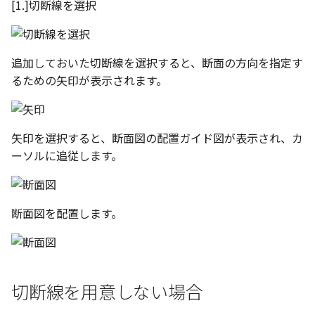
[1.]切断線を選択
テキストドロップ時に編
表とその他
板金パーツを作成
ブール演算
座標寸法の作成
楕円
アンカーを移動
穴の注釈
グループ化/シェイプを結
態にする
注意事項
図のプロパティ
ファイル属性
ソリッドパーツから板金
パーツをシェル化
寸法の破綻
穴/軸
サイズボックスをリセッ
公差記入枠
追加しておいた切断線を選択すると、断面の方向を指定す
配管の中心線を投影
ツを作成
3D寸法から自動作成
るための矢印が表示されます。
面を勾配
寸法の関連付け
歯車
パーツ/アセンブリ断面
データム記号
部品表に配管長さを表示
見積表
パーツからドローイング
成
パーツを分割する
寸法の整列
移動
シーンブラウザを検索
データムターゲット
フィーチャの隠線表示の
矢印を選択すると、断面図の配置ガイド図が表示され、カ
トリム
複写
シェイプ プロパティ
面の指示記号
ーソルに追従します。
エンボス
オフセット
ゼブラストライプ
溶接記号
断面図を配置します。
ねじ山
ミラー
結合点を挿入
ハッチング
カタログ
配列複写
COMPOSE データ変換
穴リスト
切断線を用意しない場合
インポート/エクスポート
拡大/縮小
デザインバリエーション
ト