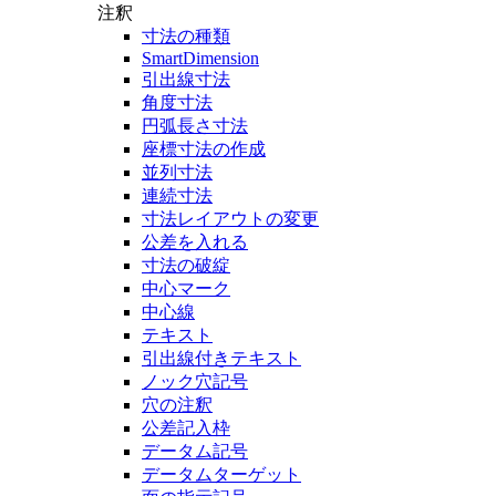
注釈
寸法の種類
SmartDimension
引出線寸法
角度寸法
円弧長さ寸法
座標寸法の作成
並列寸法
連続寸法
寸法レイアウトの変更
公差を入れる
寸法の破綻
中心マーク
中心線
テキスト
引出線付きテキスト
ノック穴記号
穴の注釈
公差記入枠
データム記号
データムターゲット