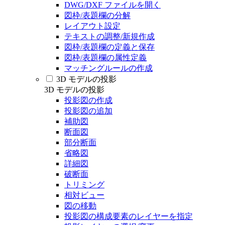
DWG/DXF ファイルを開く
図枠/表題欄の分解
レイアウト設定
テキストの調整/新規作成
図枠/表題欄の定義と保存
図枠/表題欄の属性定義
マッチングルールの作成
3D モデルの投影
3D モデルの投影
投影図の作成
投影図の追加
補助図
断面図
部分断面
省略図
詳細図
破断面
トリミング
相対ビュー
図の移動
投影図の構成要素のレイヤーを指定