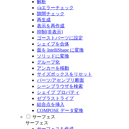
解析
√aエラーチェック
隙間チェック
再生成
表示を再作成
抑制[非表示]
ゴーストパーツに設定
シェイプを合体
面を IntelliShape に変換
ソリッドに変換
グループ化
アンカーを移動
サイズボックスをリセット
パーツ/アセンブリ断面
シーンブラウザを検索
シェイプ プロパティ
ゼブラストライプ
結合点を挿入
COMPOSE データ変換
サーフェス
サーフェス
サーフェスを作成