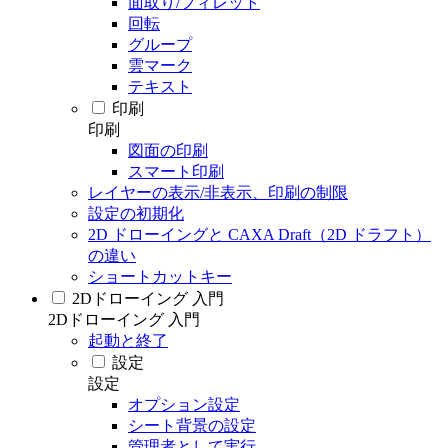
面取り/フィレット
回転
グループ
雲マーク
テキスト
印刷
印刷
図面の印刷
スマート印刷
レイヤーの表示/非表示、印刷の制限
設定の初期化
2D ドローイングと CAXA Draft（2D ドラフト）
の違い
ショートカットキー
2Dドローイング 入門
2Dドローイング 入門
起動と終了
設定
設定
オプション設定
シート背景の設定
管理者として実行