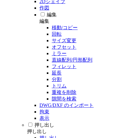
2Dシェイプ
作図
編集
編集
移動/コピー
回転
サイズ変更
オフセット
ミラー
直線配列/円形配列
フィレット
延長
分割
トリム
重複を削除
隙間を検索
DWG/DXF のインポート
拘束
表示
押し出し
押し出し
押し出し