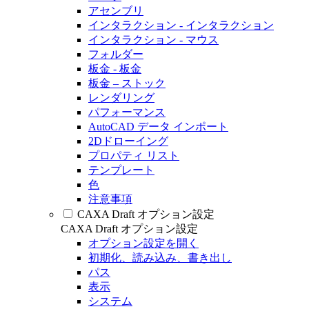
アセンブリ
インタラクション - インタラクション
インタラクション - マウス
フォルダー
板金 - 板金
板金 – ストック
レンダリング
パフォーマンス
AutoCAD データ インポート
2Dドローイング
プロパティ リスト
テンプレート
色
注意事項
CAXA Draft オプション設定
CAXA Draft オプション設定
オプション設定を開く
初期化、読み込み、書き出し
パス
表示
システム