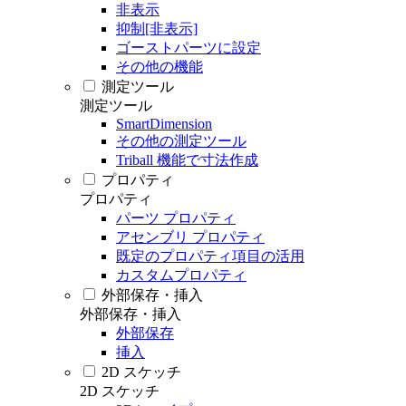
非表示
抑制[非表示]
ゴーストパーツに設定
その他の機能
測定ツール
測定ツール
SmartDimension
その他の測定ツール
Triball 機能で寸法作成
プロパティ
プロパティ
パーツ プロパティ
アセンブリ プロパティ
既定のプロパティ項目の活用
カスタムプロパティ
外部保存・挿入
外部保存・挿入
外部保存
挿入
2D スケッチ
2D スケッチ