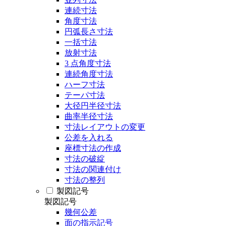
連続寸法
角度寸法
円弧長さ寸法
一括寸法
放射寸法
3 点角度寸法
連続角度寸法
ハーフ寸法
テーパ寸法
大径円半径寸法
曲率半径寸法
寸法レイアウトの変更
公差を入れる
座標寸法の作成
寸法の破綻
寸法の関連付け
寸法の整列
製図記号
製図記号
幾何公差
面の指示記号