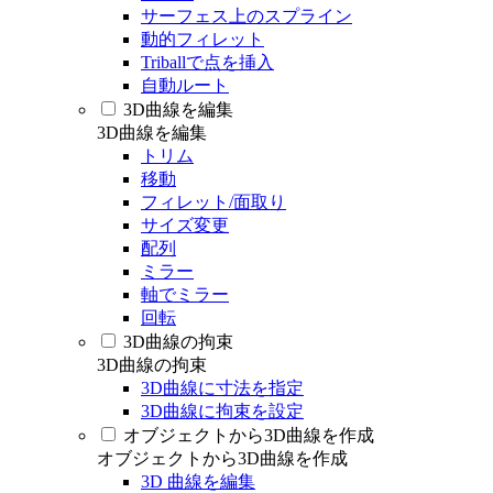
サーフェス上のスプライン
動的フィレット
Triballで点を挿入
自動ルート
3D曲線を編集
3D曲線を編集
トリム
移動
フィレット/面取り
サイズ変更
配列
ミラー
軸でミラー
回転
3D曲線の拘束
3D曲線の拘束
3D曲線に寸法を指定
3D曲線に拘束を設定
オブジェクトから3D曲線を作成
オブジェクトから3D曲線を作成
3D 曲線を編集