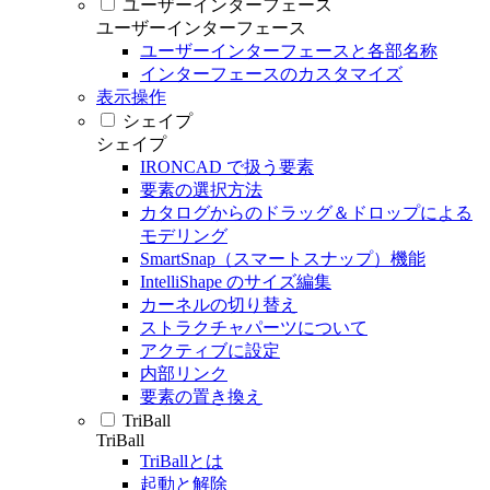
ユーザーインターフェース
ユーザーインターフェース
ユーザーインターフェースと各部名称
インターフェースのカスタマイズ
表示操作
シェイプ
シェイプ
IRONCAD で扱う要素
要素の選択方法
カタログからのドラッグ＆ドロップによる
モデリング
SmartSnap（スマートスナップ）機能
IntelliShape のサイズ編集
カーネルの切り替え
ストラクチャパーツについて
アクティブに設定
内部リンク
要素の置き換え
TriBall
TriBall
TriBallとは
起動と解除