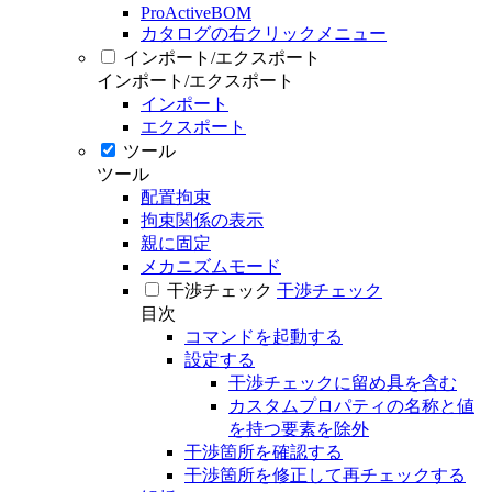
ProActiveBOM
カタログの右クリックメニュー
インポート/エクスポート
インポート/エクスポート
インポート
エクスポート
ツール
ツール
配置拘束
拘束関係の表示
親に固定
メカニズムモード
干渉チェック
干渉チェック
目次
コマンドを起動する
設定する
干渉チェックに留め具を含む
カスタムプロパティの名称と値
を持つ要素を除外
干渉箇所を確認する
干渉箇所を修正して再チェックする