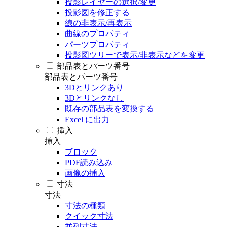
投影レイヤーの選択/変更
投影図を修正する
線の非表示/再表示
曲線のプロパティ
パーツプロパティ
投影図ツリーで表示/非表示などを変更
部品表とパーツ番号
部品表とパーツ番号
3Dとリンクあり
3Dとリンクなし
既存の部品表を変換する
Excel に出力
挿入
挿入
ブロック
PDF読み込み
画像の挿入
寸法
寸法
寸法の種類
クイック寸法
並列寸法