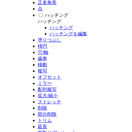
正多角形
点
ハッチング
ハッチング
ハッチング
ハッチングを編集
塗りつぶし
楕円
穴/軸
歯車
移動
複写
オフセット
ミラー
配列複写
拡大/縮小
ストレッチ
削除
部分削除
トリム
延長