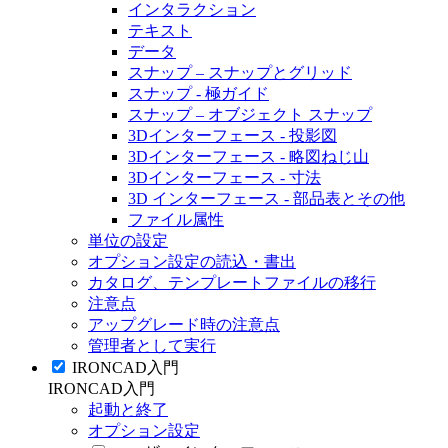
インタラクション
テキスト
データ
スナップ – スナップとグリッド
スナップ - 極ガイド
スナップ – オブジェクト スナップ
3Dインターフェース - 投影図
3Dインターフェース - 略図ねじ山
3Dインターフェース - 寸法
3D インターフェース - 部品表とその他
ファイル属性
単位の設定
オプション設定の読込・書出
カタログ、テンプレートファイルの移行
注意点
アップグレード時の注意点
管理者として実行
IRONCAD入門
IRONCAD入門
起動と終了
オプション設定