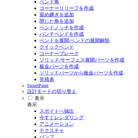
ベンド角
コーナーリリーフを作成
留め継ぎを追加
閉じた角を追加
ベンドノッチを作成
パンチベンドを作成
ベンドを展開/ベンドの展開解除
クイックベンド
コーナーブレーク
ソリッド/サーフェス展開パーツを作成
板金パーツを作成
ソリッドパーツから板金パーツを作成
見積表
SmartPaint
設計モードの切り替え
表示
表示
スポイトへ抽出
今すぐレンダリング
アニメーション
テクスチャ
バンプ