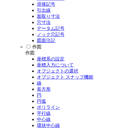
溶接記号
引出線
面取り寸法
穴寸法
データム記号
ノック穴記号
図面注記
作図
作図
座標系の設定
座標入力について
オブジェクトの選択
オブジェクト スナップ機能
線
長方形
円
円弧
ポリライン
平行線
中心線
環状中心線