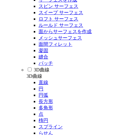
スピン サーフェス
スイープ サーフェス
ロフト サーフェス
ルールド サーフェス
面からサーフェスを作成
メッシュサーフェス
面間フィレット
凝固
縫合
パッチ
3D曲線
3D曲線
直線
円
円弧
長方形
多角形
点
楕円
スプライン
らせん