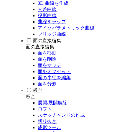
3D 曲線を作成
交差曲線
投影曲線
曲線をラップ
アイソパラメトリック曲線
ブリッジ曲線
面の直接編集
面の直接編集
面を移動
面を削除
面をマッチ
面をオフセット
面の半径を編集
面を分割
板金
板金
展開/展開解除
ロフト
スケッチベンドの作成
切り抜き
成形ツール