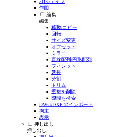
2Dシェイプ
作図
編集
編集
移動/コピー
回転
サイズ変更
オフセット
ミラー
直線配列/円形配列
フィレット
延長
分割
トリム
重複を削除
隙間を検索
DWG/DXF のインポート
拘束
表示
押し出し
押し出し
押し出し