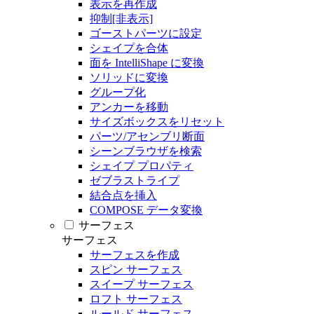
表示を再作成
抑制[非表示]
ゴーストパーツに設定
シェイプを合体
面を IntelliShape に変換
ソリッドに変換
グループ化
アンカーを移動
サイズボックスをリセット
パーツ/アセンブリ断面
シーンブラウザを検索
シェイプ プロパティ
ゼブラストライプ
結合点を挿入
COMPOSE データ変換
サーフェス
サーフェス
サーフェスを作成
スピン サーフェス
スイープ サーフェス
ロフト サーフェス
ルールド サーフェス