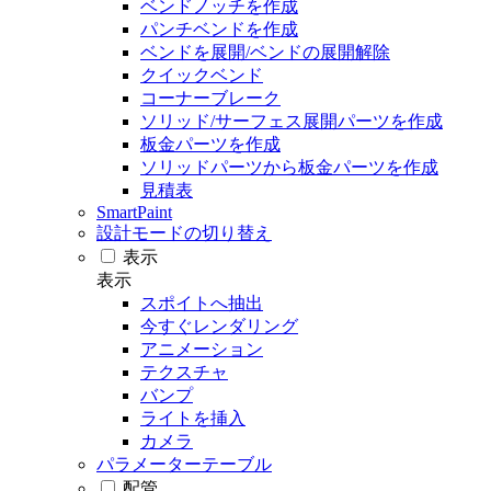
ベンドノッチを作成
パンチベンドを作成
ベンドを展開/ベンドの展開解除
クイックベンド
コーナーブレーク
ソリッド/サーフェス展開パーツを作成
板金パーツを作成
ソリッドパーツから板金パーツを作成
見積表
SmartPaint
設計モードの切り替え
表示
表示
スポイトへ抽出
今すぐレンダリング
アニメーション
テクスチャ
バンプ
ライトを挿入
カメラ
パラメーターテーブル
配管