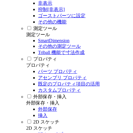
非表示
抑制[非表示]
ゴーストパーツに設定
その他の機能
測定ツール
測定ツール
SmartDimension
その他の測定ツール
Triball 機能で寸法作成
プロパティ
プロパティ
パーツ プロパティ
アセンブリ プロパティ
既定のプロパティ項目の活用
カスタムプロパティ
外部保存・挿入
外部保存・挿入
外部保存
挿入
2D スケッチ
2D スケッチ