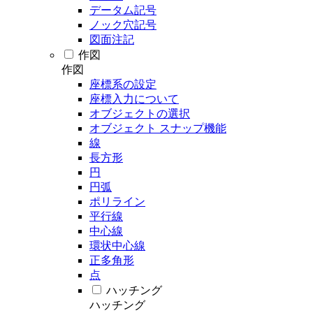
データム記号
ノック穴記号
図面注記
作図
作図
座標系の設定
座標入力について
オブジェクトの選択
オブジェクト スナップ機能
線
長方形
円
円弧
ポリライン
平行線
中心線
環状中心線
正多角形
点
ハッチング
ハッチング