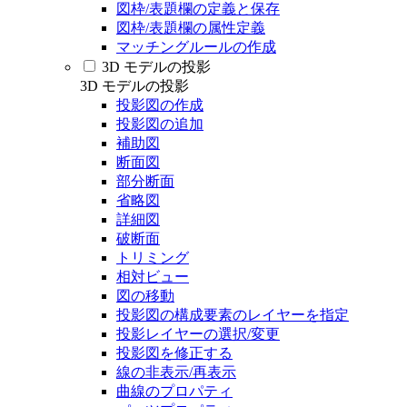
図枠/表題欄の定義と保存
図枠/表題欄の属性定義
マッチングルールの作成
3D モデルの投影
3D モデルの投影
投影図の作成
投影図の追加
補助図
断面図
部分断面
省略図
詳細図
破断面
トリミング
相対ビュー
図の移動
投影図の構成要素のレイヤーを指定
投影レイヤーの選択/変更
投影図を修正する
線の非表示/再表示
曲線のプロパティ