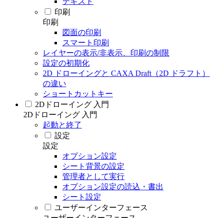
テキスト
印刷
印刷
図面の印刷
スマート印刷
レイヤーの表示/非表示、印刷の制限
設定の初期化
2D ドローイングと CAXA Draft（2D ドラフト）
の違い
ショートカットキー
2Dドローイング 入門
2Dドローイング 入門
起動と終了
設定
設定
オプション設定
シート背景の設定
管理者として実行
オプション設定の読込・書出
シート設定
ユーザーインターフェース
ユーザーインターフェース