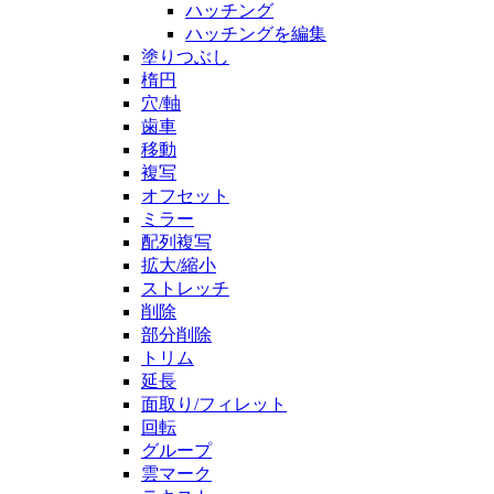
ハッチング
ハッチングを編集
塗りつぶし
楕円
穴/軸
歯車
移動
複写
オフセット
ミラー
配列複写
拡大/縮小
ストレッチ
削除
部分削除
トリム
延長
面取り/フィレット
回転
グループ
雲マーク