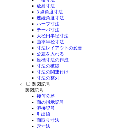
放射寸法
3 点角度寸法
連続角度寸法
ハーフ寸法
テーパ寸法
大径円半径寸法
曲率半径寸法
寸法レイアウトの変更
公差を入れる
座標寸法の作成
寸法の破綻
寸法の関連付け
寸法の整列
製図記号
製図記号
幾何公差
面の指示記号
溶接記号
引出線
面取り寸法
穴寸法