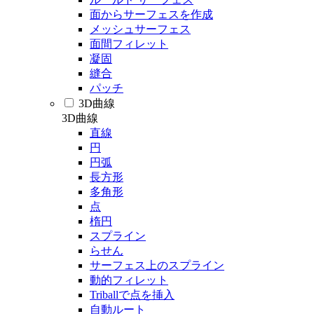
面からサーフェスを作成
メッシュサーフェス
面間フィレット
凝固
縫合
パッチ
3D曲線
3D曲線
直線
円
円弧
長方形
多角形
点
楕円
スプライン
らせん
サーフェス上のスプライン
動的フィレット
Triballで点を挿入
自動ルート