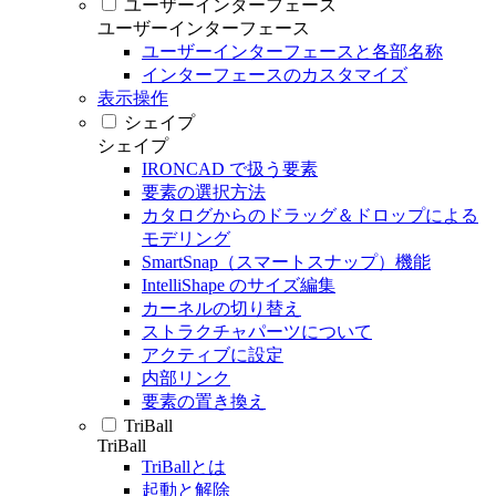
ユーザーインターフェース
ユーザーインターフェース
ユーザーインターフェースと各部名称
インターフェースのカスタマイズ
表示操作
シェイプ
シェイプ
IRONCAD で扱う要素
要素の選択方法
カタログからのドラッグ＆ドロップによる
モデリング
SmartSnap（スマートスナップ）機能
IntelliShape のサイズ編集
カーネルの切り替え
ストラクチャパーツについて
アクティブに設定
内部リンク
要素の置き換え
TriBall
TriBall
TriBallとは
起動と解除