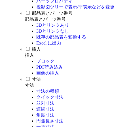
パーツプロパティ
投影図ツリーで表示/非表示などを変更
部品表とパーツ番号
部品表とパーツ番号
3Dとリンクあり
3Dとリンクなし
既存の部品表を変換する
Excel に出力
挿入
挿入
ブロック
PDF読み込み
画像の挿入
寸法
寸法
寸法の種類
クイック寸法
並列寸法
連続寸法
角度寸法
円弧長さ寸法
一括寸法