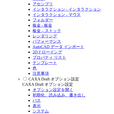
アセンブリ
インタラクション - インタラクション
インタラクション - マウス
フォルダー
板金 - 板金
板金 – ストック
レンダリング
パフォーマンス
AutoCAD データ インポート
2Dドローイング
プロパティ リスト
テンプレート
色
注意事項
CAXA Draft オプション設定
CAXA Draft オプション設定
オプション設定を開く
初期化、読み込み、書き出し
パス
表示
システム