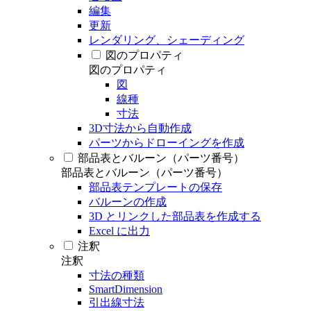
編集
更新
レンダリング、シェーディング
図のプロパティ
図のプロパティ
図
線種
寸法
3D寸法から自動作成
パーツからドローイングを作成
部品表とバルーン（パーツ番号）
部品表とバルーン（パーツ番号）
部品表テンプレートの保存
バルーンの作成
3D とリンクした部品表を作成する
Excel に出力
注釈
注釈
寸法の種類
SmartDimension
引出線寸法