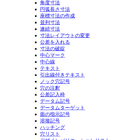
角度寸法
円弧長さ寸法
座標寸法の作成
並列寸法
連続寸法
寸法レイアウトの変更
公差を入れる
寸法の破綻
中心マーク
中心線
テキスト
引出線付きテキスト
ノック穴記号
穴の注釈
公差記入枠
データム記号
データムターゲット
面の指示記号
溶接記号
ハッチング
穴リスト