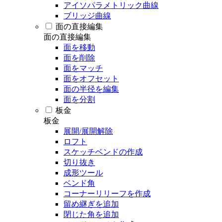
アイソパラメトリック曲線
ブリッジ曲線
面の直接編集
面の直接編集
面を移動
面を削除
面をマッチ
面をオフセット
面の半径を編集
面を分割
板金
板金
展開/展開解除
ロフト
スケッチベンドの作成
切り抜き
成形ツール
ベンド角
コーナーリリーフを作成
留め継ぎを追加
閉じた角を追加