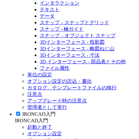
インタラクション
テキスト
データ
スナップ – スナップとグリッド
スナップ - 極ガイド
スナップ – オブジェクト スナップ
3Dインターフェース - 投影図
3Dインターフェース - 略図ねじ山
3Dインターフェース - 寸法
3D インターフェース - 部品表とその他
ファイル属性
単位の設定
オプション設定の読込・書出
カタログ、テンプレートファイルの移行
注意点
アップグレード時の注意点
管理者として実行
IRONCAD入門
IRONCAD入門
起動と終了
オプション設定