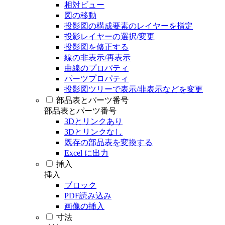
相対ビュー
図の移動
投影図の構成要素のレイヤーを指定
投影レイヤーの選択/変更
投影図を修正する
線の非表示/再表示
曲線のプロパティ
パーツプロパティ
投影図ツリーで表示/非表示などを変更
部品表とパーツ番号
部品表とパーツ番号
3Dとリンクあり
3Dとリンクなし
既存の部品表を変換する
Excel に出力
挿入
挿入
ブロック
PDF読み込み
画像の挿入
寸法