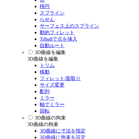
楕円
スプライン
らせん
サーフェス上のスプライン
動的フィレット
Triballで点を挿入
自動ルート
3D曲線を編集
3D曲線を編集
トリム
移動
フィレット/面取り
サイズ変更
配列
ミラー
軸でミラー
回転
3D曲線の拘束
3D曲線の拘束
3D曲線に寸法を指定
3D曲線に拘束を設定