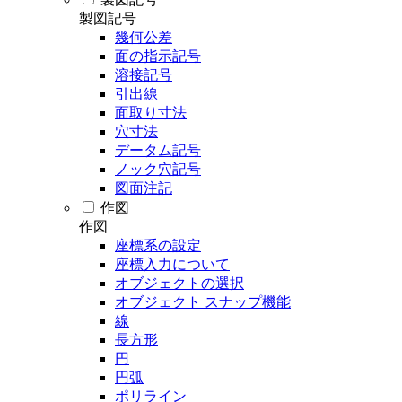
製図記号
幾何公差
面の指示記号
溶接記号
引出線
面取り寸法
穴寸法
データム記号
ノック穴記号
図面注記
作図
作図
座標系の設定
座標入力について
オブジェクトの選択
オブジェクト スナップ機能
線
長方形
円
円弧
ポリライン