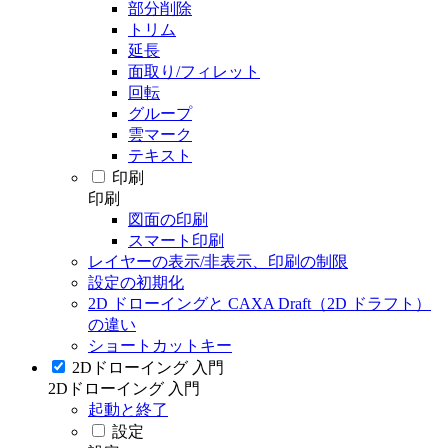
部分削除
トリム
延長
面取り/フィレット
回転
グループ
雲マーク
テキスト
印刷
印刷
図面の印刷
スマート印刷
レイヤーの表示/非表示、印刷の制限
設定の初期化
2D ドローイングと CAXA Draft（2D ドラフト）
の違い
ショートカットキー
2Dドローイング 入門
2Dドローイング 入門
起動と終了
設定