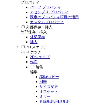
プロパティ
パーツ プロパティ
アセンブリ プロパティ
既定のプロパティ項目の活用
カスタムプロパティ
外部保存・挿入
外部保存・挿入
外部保存
挿入
2D スケッチ
2D スケッチ
2Dシェイプ
作図
編集
編集
移動/コピー
回転
サイズ変更
オフセット
ミラー
直線配列/円形配列