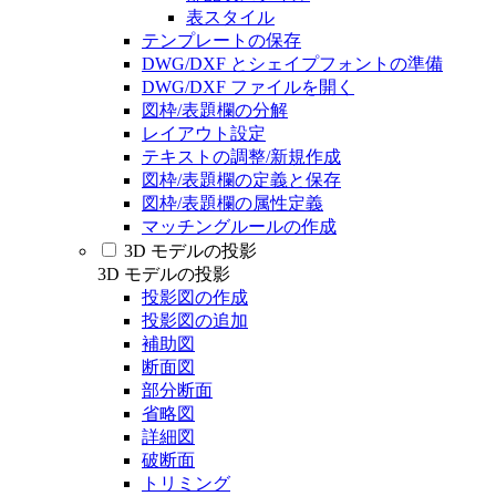
表スタイル
テンプレートの保存
DWG/DXF とシェイプフォントの準備
DWG/DXF ファイルを開く
図枠/表題欄の分解
レイアウト設定
テキストの調整/新規作成
図枠/表題欄の定義と保存
図枠/表題欄の属性定義
マッチングルールの作成
3D モデルの投影
3D モデルの投影
投影図の作成
投影図の追加
補助図
断面図
部分断面
省略図
詳細図
破断面
トリミング