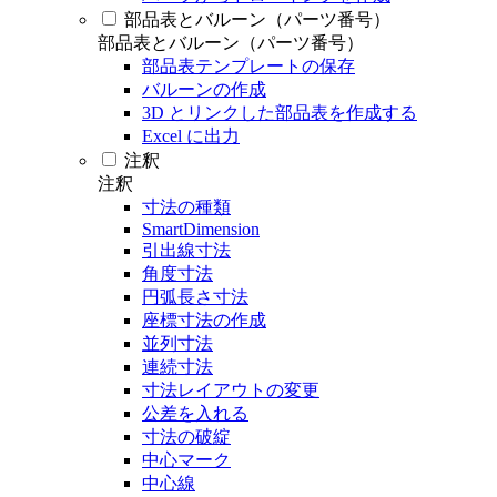
部品表とバルーン（パーツ番号）
部品表とバルーン（パーツ番号）
部品表テンプレートの保存
バルーンの作成
3D とリンクした部品表を作成する
Excel に出力
注釈
注釈
寸法の種類
SmartDimension
引出線寸法
角度寸法
円弧長さ寸法
座標寸法の作成
並列寸法
連続寸法
寸法レイアウトの変更
公差を入れる
寸法の破綻
中心マーク
中心線