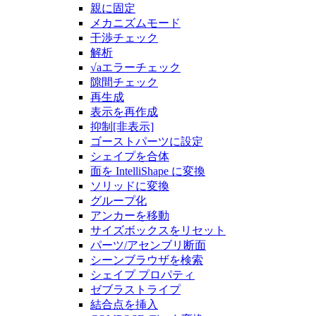
親に固定
メカニズムモード
干渉チェック
解析
√aエラーチェック
隙間チェック
再生成
表示を再作成
抑制[非表示]
ゴーストパーツに設定
シェイプを合体
面を IntelliShape に変換
ソリッドに変換
グループ化
アンカーを移動
サイズボックスをリセット
パーツ/アセンブリ断面
シーンブラウザを検索
シェイプ プロパティ
ゼブラストライプ
結合点を挿入