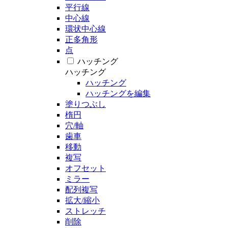
平行線
中心線
環状中心線
正多角形
点
ハッチング
ハッチング
ハッチング
ハッチングを編集
塗りつぶし
楕円
穴/軸
歯車
移動
複写
オフセット
ミラー
配列複写
拡大/縮小
ストレッチ
削除