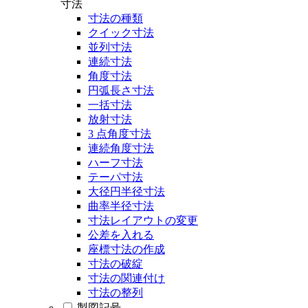
寸法
寸法の種類
クイック寸法
並列寸法
連続寸法
角度寸法
円弧長さ寸法
一括寸法
放射寸法
3 点角度寸法
連続角度寸法
ハーフ寸法
テーパ寸法
大径円半径寸法
曲率半径寸法
寸法レイアウトの変更
公差を入れる
座標寸法の作成
寸法の破綻
寸法の関連付け
寸法の整列
製図記号