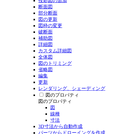
投影図の追加
断面図
部分断面
図の更新
図枠の変更
破断面
補助図
詳細図
カスタム詳細図
全体図
図のトリミング
省略図
編集
更新
レンダリング、シェーディング
図のプロパティ
図のプロパティ
図
線種
寸法
3D寸法から自動作成
パーツからドローイングを作成