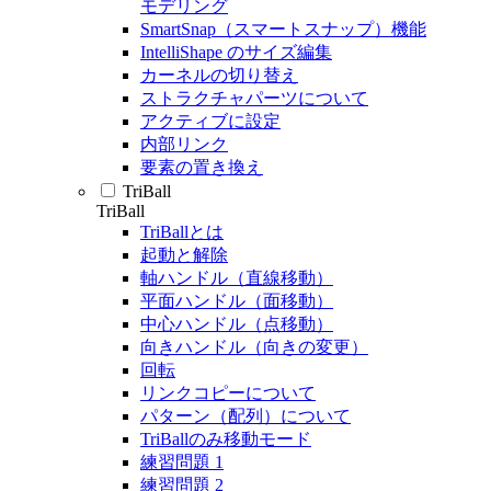
モデリング
SmartSnap（スマートスナップ）機能
IntelliShape のサイズ編集
カーネルの切り替え
ストラクチャパーツについて
アクティブに設定
内部リンク
要素の置き換え
TriBall
TriBall
TriBallとは
起動と解除
軸ハンドル（直線移動）
平面ハンドル（面移動）
中心ハンドル（点移動）
向きハンドル（向きの変更）
回転
リンクコピーについて
パターン（配列）について
TriBallのみ移動モード
練習問題 1
練習問題 2