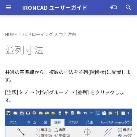
IRONCAD ユーザーガイド
検
索
HOME
2Dドローイング 入門
注釈
IRONCAD の動作環境
IRONCADオプション設定
起動と終了
起動と終了
オプション設定
ユーザーインターフェースと
図枠テンプレートの保存
投影図の作成
部品表テンプレートの保存
並列寸法-水平
ポリライン
スタイルとレイヤー
カタログ
新規シーンを開く
モデリング機能の改善
トラブル発生時のお問い合わ
アクティベーション
アップグレード
管理ツールのタイプ
購入ライセンス
オプション設定を開く
オプション設定を開く
ユーザーインターフェー
IRONCAD で扱う要素
TriBallとは
アセンブリの作成と解除
概要
SmartDimension
パーツ プロパティ
外部保存
2Dシェイプ
押し出し
スピン
スイープ
ロフト
エンボス
ねじ山
カタログ
インポート
配置拘束
サーフェスを作成
直線
トリム
3D曲線に寸法を指定
3D 曲線を編集
面を移動
展開/展開解除
スポイトへ抽出
配管コマンド
ユーザーインターフェー
表示操作
CAXA Draft のテンプレー
投影図の作成
3Dとリンクあり
ブロック
寸法の種類
幾何公差
座標系の設定
図面の印刷
図
スタイルの作成と削除
レイヤーの作成と削除
3D/2D を複数モニターで
スケッチ内で押し出し領
PMI のカタログ登録
異なる長さのベンドに閉
同一線上の中心線を作成
配置用の TriBall の追加
移行ツールの追加
トランスレーターの強化
一部がワイヤー表示にな
を
並列寸法
各部名称
せ方法
各部名称
各部名称
ついて
する
選択
角を追加
小さなパーツが表示され
初
インストール
CAXA Draft オプション設
オプション設定
オプション設定
シート背景の設定
図枠テンプレートのカタログ
投影図の追加
バルーンの作成
並列寸法-垂直
2点、接線、垂線
スタイルの設定
カタログセット
パーツ 1 を作成
スケッチ機能の改善
PC移行
ライセンスの確認方法(US
USBタイプ
TERMライセンス
全般
初期化、読み込み、書き
要素の選択方法
起動と解除
アセンブリ構造の変更
非表示
その他の測定ツール
アセンブリ プロパティ
挿入
作図
押し出しウィザード
スピンウィザード
スイープウィザード
ロフトウィザード
ラップエンボス
略図ねじ山
カタログセット
エクスポート
拘束関係の表示
スピン サーフェス
円
移動
3D曲線に拘束を設定
3D 曲線を作成
面を削除
ロフト
今すぐレンダリング
配管の作成例
シートの切り替え
投影図の追加
3Dとリンクなし
PDF読み込み
クイック寸法
面の指示記号
座標入力について
スマート印刷
線種
投影図スタイル
レイヤーの表示/非表示、
長方形の作図機能の強化
図面の一括作成で表示構
一括保存機能がカタログ
定
インターフェースのカスタマ
化
表示不具合の原因と対処
インターフェースのカス
インターフェースのカス
テンプレートの作成手順
刷の制限
パラメーターのクイック
平行線間のフィレット作
スケッチベンドで作成し
サポート
イルに対応
パーツ/アセンブリが透け
期
イズ
法
イズ
イズ
デルを延長
いる
アンインストール
ユーザーインターフェース
ユーザーインターフェース
管理者として実行
断面図
3D とリンクした部品表を作
並列寸法-平行
四角形・多角形
レイヤーの設定
アイテムの入れ替え
パーツ 2 を作成
PMI の改善
ライセンスの確認方法(ス
ソフトウェアタイプ
パーツ
パス
カタログからのドラッグ
軸ハンドル（直線移動）
アセンブリミラー
抑制[非表示]
Triball 機能で寸法作成
既定のプロパティ項目の
編集
簡単押し出し
簡単スピン
簡単スイープ
簡単ロフト
お気に入りカタログ
親に固定
スイープ サーフェス
円弧
フィレット/面取り
交差曲線
面をマッチ
スケッチベンドの作成
アニメーション
補助図
既存の部品表を変換する
画像の挿入
並列寸法
溶接記号
オブジェクトの選択
寸法
テキストスタイル
ポリラインの反転機能の
共通の基準線から、複数の寸法を並列(階段状)に配置しま
化
単位の設定
成する
ンドアロン)
ロップによるモデリング
JIS の BLANK テンプレー
外部リンクモデルを別フ
カムの断面図作成機能
自動寸法の設定を追加
す。
不具合報告・修正プログラム
を開く
ルとしてミラーコピー
2D 投影時にベンド線を分
円柱や円柱穴が丸く表示
ライセンスタイプ
表示操作
表示
オプション設定の読込・書出
部分断面
円
カタログの右クリックメニュ
ねじ穴を作成
板金機能の改善
アセンブリ
表示
平面ハンドル（面移動）
アセンブリフィーチャ 押
ゴーストパーツに設定
カスタムプロパティ
DWG/DXF のインポート
選択した面を押し出し
スケッチを抽出
スケッチを抽出
ガイドラインを使用した
パーツの入れ替え
メカニズムモード
ロフト サーフェス
長方形
サイズ変更
投影曲線
面をオフセット
切り抜き
テクスチャ
断面図
Excel に出力
連続寸法
引出線
オブジェクト スナップ機
寸法スタイル
多角形の作図方法の追加
[注釈]タブ → [寸法]グループ → [並列] をクリックしま
ない
オプション設定の読込・書出
Excel に出力
ー
SmartSnap（スマートス
出しカット
ト
中心マークの表示設定
す。
ップ）機能
レイヤーの定義
押し出し方向反転のショ
パーツレベルのベンド設
スタンドアロンライセン
シェイプ
テンプレートの作成
シート設定
図の更新
円弧
パーツ 3 を作成
CAXAドラフトの改善
インタラクション - イン
システム
中心ハンドル（点移動）
その他の機能
拘束
スケッチを抽出
ProActiveBOM
干渉チェック
ルールド サーフェス
多角形
配列
曲線をラップ
面の半径を編集
成形ツール
バンプ
部分断面
角度寸法
面取り寸法
線
公差記入枠（幾何公差）
表のセルに特殊文字を挿
カットキー
適用
ユーザーインターフェー
ス
カタログ、テンプレートファ
クション
アセンブリフィーチャ 穴
スケッチを抽出
イル
自動寸法の穴数算出機能
表示不具合
イルの移行
IntelliShape のサイズ編
スタイルの設定
善
TriBall
3D モデルの投影
図枠の変更
楕円
斜め穴を作成
2Dドローイングの改善
インタラクション
向きハンドル（向きの変
表示
カタログの右クリックメ
解析
面からサーフェスを作成
点
ミラー
アイソパラメトリック曲
面を分割
ベンド角
ライトを挿入
省略図
円弧長さ寸法
穴寸法
長方形
塗りつぶし・グラデーシ
干渉チェック除外リスト
モバイルライセンス
インタラクション - マウス
ベンド
ー
面の指示記号スタイル
の透明度設定
括除外設定
トグルハンドルが表示さ
注意点
カーネルの切り替え
テンプレートの保存
テキストボックス内のテ
アセンブリ作業
部品表とパーツ番号
破断面
スプライン
フィーチャを編集
システム
テキスト
回転
√aエラーチェック
メッシュサーフェス
楕円
軸でミラー
ブリッジ曲線
コーナーリリーフを作成
カメラ
詳細図
一括寸法
データム記号
円