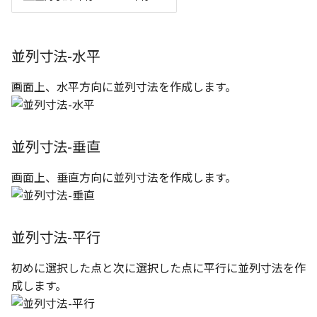
テキストドロップ時に編
表とその他
ショートカットキー
板金パーツを作成
ブール演算
グループ化/シェイプを結合
アンカーを移動
座標寸法の作成
楕円
態にする
図のプロパティ
注意事項
パーツプロパティ
ファイル属性
ソリッドパーツから板金
パーツをシェル化
サイズボックスをリセッ
寸法の破綻
穴/軸
並列寸法-水平
配管の中心線を投影
ツを作成
3D寸法から自動作成
投影図ツリーで表示/非表
などを変更
画面上、水平方向に並列寸法を作成します。
面を勾配
パーツ/アセンブリ断面
寸法の関連付け
歯車
部品表に配管長さを表示
見積表
パーツからドローイングを作
成
パーツを分割する
シーンブラウザを検索
寸法の整列
移動
フィーチャの隠線表示の
並列寸法-垂直
トリム
シェイプ プロパティ
複写
画面上、垂直方向に並列寸法を作成します。
エンボス
ゼブラストライプ
オフセット
ねじ山
結合点を挿入
ミラー
並列寸法-平行
カタログ
COMPOSE データ変換
配列複写
初めに選択した点と次に選択した点に平行に並列寸法を作
成します。
インポート/エクスポート
拡大/縮小