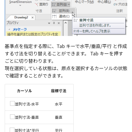
い、単位設定画面の表示
ト配置設定
ネットワークライセンス
フォルダー
溶接記号スタイル
レイヤーのフリーズ/解除
かしい
体積の単位を密度から参
アップグレード時の注意点
ストラクチャパーツにつ
DWG/DXF とシェイプフ
能の追加
非表示・編集の制限
挿入
補助図
雲マーク
六角穴付ボルトをインポート
その他
データ
リンクコピーについて
隙間チェック
面間フィレット
スプライン
回転
留め継ぎを追加
破断面
放射寸法
ノック穴記号
円弧
トの準備
寸法作成時にスタイルを
評価版 アクティベーション
板金 - 板金
データム記号スタイル
その他の表示不具合
複数選択時にカタログに
管理者として実行
アクティブに設定
溶接記号の JIS 規格更新
測定ツール
寸法
詳細図
回転
アセンブリ
スナップ – スナップとグ
パターン（配列）につい
再生成
凝固
らせん
閉じた角を追加
トリミング
3 点角度寸法
図面注記
ポリライン
登録
DWG/DXF ファイルを開く
PDF 出力時の画像の表示
ライセンス形態
板金 – ストック
ド
切断線（断面記号）スタ
CAXA 部品表の順番が変わ
内部リンク
寸法許容差の位置設定の
プロパティ
製図記号
カスタム詳細図
拡大/縮小
投影図・アイソメ図を作成
TriBallのみ移動モード
表示を再作成
縫合
サーフェス上のスプライ
ベンドノッチを作成
相対ビュー
連続角度寸法
平行線
てしまう
3D 曲線 - 中心点の拘束
図枠/表題欄の分解
テキスト選択時にプロパ
レンダリング
スナップ - 極ガイド
バルーン（パーツ番号）
基準点を指定する際に、Tab キーで水平/垂直/平行 と作成
を表示
要素の置き換え
イル
面の指示記号の個別設定
外部保存・挿入
作図
全体図
オフセット
練習問題 1
抑制[非表示]
パッチ
動的フィレット
パンチベンドを作成
図の移動
ハーフ寸法
中心線
する寸法を切り替えることができます。 Tab キーを押す
CAXA 投影が遅い場合
レイアウト設定
パフォーマンス
スナップ – オブジェクト 
ごとに切り替わります。
キー操作でシート切り替
ナップ
部品表スタイル
寸法編集時のカスタム記
2D スケッチ
印刷
図のトリミング
ミラー
練習問題 2
ゴーストパーツに設定
Triballで点を挿入
ベンドを展開/ベンドの展
投影図の構成要素のレイ
テーパ寸法
環状中心線
現在選択している状態は、原点を選択するカーソルの状態
Windows のシステムの確
テキストの調整/新規作成
登録
AutoCAD データ インポ
解除
を指定
で確認することができます。
とトラブル問診票の記入
2D ドローイングブラウザ
3Dインターフェース - 投
表スタイル
押し出し
レイヤーの表示/非表示、印
省略図
延長
シェイプを合体
自動ルート
大径円半径寸法
正多角形
追加
図枠/表題欄の定義と保存
画像の透明度設定
刷の制限
2Dドローイング
クイックベンド
投影レイヤーの選択/変更
カーソル
座標寸法
3Dインターフェース - 略
ベンド線スタイル
スピン
編集
分割/トリム
面を IntelliShape に変換
曲率半径寸法
点
図面の一括作成の既定の
じ山
図枠/表題欄の属性定義
選択フィルターのデフォ
設定の初期化
プロパティ リスト
コーナーブレーク
投影図を修正する
水平
プレート設定
設定
スイープ
更新
フィレット/面取り
ソリッドに変換
寸法レイアウトの変更
ハッチング
3Dインターフェース - 寸
マッチングルールの作成
2D ドローイングと CAXA
テンプレート
ソリッド/サーフェス展開
線の非表示/再表示
垂直
断面位置を割合で設定
Draft（2D ドラフト）の違い
ーツを作成
ロフト
レンダリング、シェーディン
TriBall
グループ化
公差を入れる
塗りつぶし
平行
3D インターフェース - 部
グ
色
曲線のプロパティ